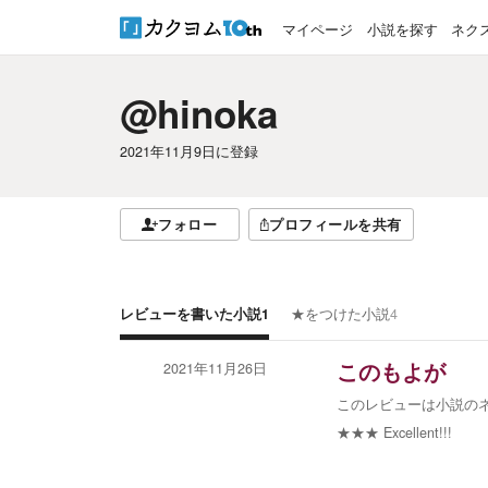
マイページ
小説を探す
ネク
@hinoka
2021年11月9日
に登録
フォロー
プロフィールを共有
レビューを書いた小説
1
★をつけた小説
4
2021年11月26日
このもよが
このレビューは小説の
★★★
Excellent!!!