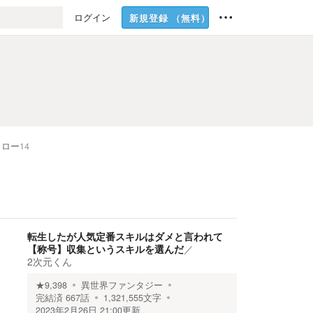
ログイン
新規登録
（無料）
ォロー
14
転生したが人気定番スキルはダメと言われて
【称号】収集というスキルを選んだ
／
2次元くん
★
9,398
異世界ファンタジー
完結済
667
話
1,321,555
文字
2023年2月26日 21:00
更新