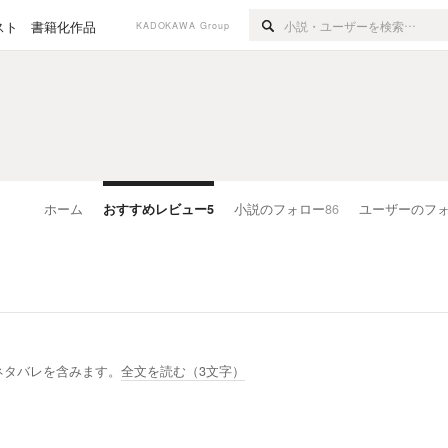
スト
書籍化作品
KADOKAWA Group
ホーム
おすすめレビュー
5
小説のフォロー
86
ユーザーのフ
ネタバレを含みます。
全文を読む（
3
文字）