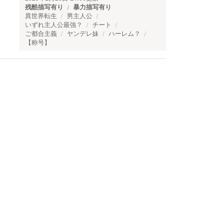
残酷描写有り
暴力描写有り
異世界転生
男主人公
いずれ主人公最強？
チート
ご都合主義
ヤンデレ妹
ハーレム？
【称号】