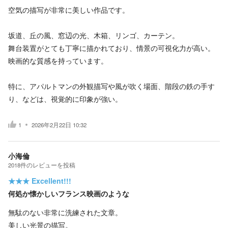
空気の描写が非常に美しい作品です。
坂道、丘の風、窓辺の光、木箱、リンゴ、カーテン。
舞台装置がとても丁寧に描かれており、情景の可視化力が高い。
映画的な質感を持っています。
特に、アパルトマンの外観描写や風が吹く場面、階段の鉄の手す
り、などは、視覚的に印象が強い。
1
2026年2月22日 10:32
小海倫
2018
件の
レビューを投稿
★★★
Excellent!!!
何処か懐かしいフランス映画のような
無駄のない非常に洗練された文章。
美しい光景の描写。