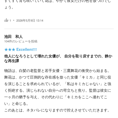
すくすく育ち咲いていく花は、やがて彼女だけの色を放つのでし
ょう。
1
2026年5月9日 13:14
池田 和人
104
件の
レビューを投稿
★★★
Excellent!!!
他人になろうとして壊れた女優が、 自分を取り戻すまでの、静か
な再生譚
物語は、白髪の老監督と若手女優・三鷹舞花の衝突から始まる。
舞花は、かつて圧倒的な存在感を放った女優「キミカ」と同じ役
を演じることを求められているが、「私はキミカじゃない」と強
く拒絶する。演じられない自分への苛立ちと焦り。監督は彼女に
一ヶ月の猶予を与え、その代わりに「キミカをここへ連れてこ
い」と命じる。
このあとは、ネタバレになりますので控えさせていただきます。