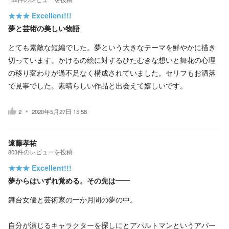
★★★
Excellent!!!
夢と芸術の美しい物語
とても素敵な短編でした。夢という大きなテーマを鮮やかに描き
切っています。かけるの絵に対するひたむきな想いと舞花の心理
の移り変わりが過不足なく構成されていました。セリフもお洒落
で見事でした。素晴らしい作品と出会えて嬉しいです。
2
2020年5月27日 15:58
遠藤孝祐
803
件の
レビューを投稿
★★★
Excellent!!!
夢からはいずれ覚める。その先は――
舞台女優と芸術家の一か月間の夢の中。
自分が演じるキャラクターを探しにとアパルトマンというアパー