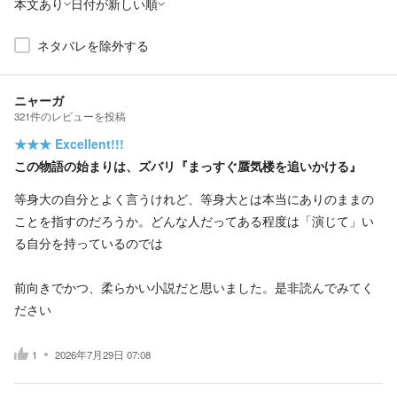
本文あり
日付が新しい順
ネタバレを除外する
ニャーガ
321
件の
レビューを投稿
★★★
Excellent!!!
この物語の始まりは、ズバリ『まっすぐ蜃気楼を追いかける』
等身大の自分とよく言うけれど、等身大とは本当にありのままの
ことを指すのだろうか。どんな人だってある程度は「演じて」い
る自分を持っているのでは
前向きでかつ、柔らかい小説だと思いました。是非読んでみてく
ださい
1
2026年7月29日 07:08