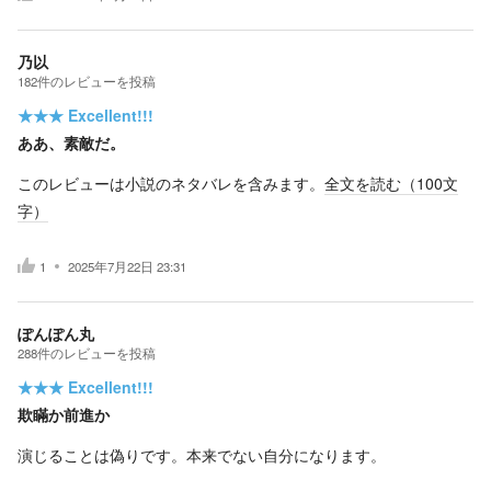
乃以
182
件の
レビューを投稿
★★★
Excellent!!!
ああ、素敵だ。
このレビューは小説のネタバレを含みます。
全文を読む（
100
文
字）
1
2025年7月22日 23:31
ぽんぽん丸
288
件の
レビューを投稿
★★★
Excellent!!!
欺瞞か前進か
演じることは偽りです。本来でない自分になります。