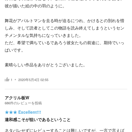
彼が描いた絵の中の羽のように。
舞花がアパルトマンを去る時が迫るにつれ、かけるとの別れを惜
しみ、そして読者としてこの物語を読み終えてしまうというセン
チメンタルな気持ちになっていきました。
ただ、希望で満ちているであろう彼女たちの前途に、期待でいっ
ぱいです。
素晴らしい作品をありがとうございました。
1
2020年5月4日 02:55
アクリル板W
686
件の
レビューを投稿
★★★
Excellent!!!
違和感こそが狙いであるということ
ネタバレせずにレビューすることは難しいですが、一言で言えば