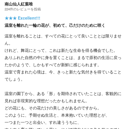
南山仙人紅葉唯
224
件の
レビューを投稿
★★★
Excellent!!!
温室を離れた一輪の花が、初めて、己だけのために咲く
温室を離れることは、すべての花にとって良いこととは限りませ
ん。
けれど、舞花にとって、これは新たな生命を得る機会でした。
ありふれた自然の中に身を置くことは、まるで原初の生活に戻っ
たかのようで、しかもすべてが新鮮に感じられます。
温室で育まれた心境は、今、きっと新たな気付きを得ていること
でしょう。
温室の園丁から、ある「形」を期待されていたことは、客観的に
見れば非現実的な理想だったかもしれません。
どの花にも、その花だけの美しさがあるのですから。
このように、予期せぬ生活と、本来抱いていた理想とが、
一つまた一つと出会い、すれ違ううちに、