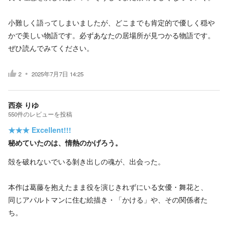
小難しく語ってしまいましたが、どこまでも肯定的で優しく穏や
かで美しい物語です。必ずあなたの居場所が見つかる物語です。
ぜひ読んでみてください。
2
2025年7月7日 14:25
西奈 りゆ
550
件の
レビューを投稿
★★★
Excellent!!!
秘めていたのは、情熱のかげろう。
殻を破れないでいる剝き出しの魂が、出会った。
本作は葛藤を抱えたまま役を演じきれずにいる女優・舞花と、
同じアパルトマンに住む絵描き・「かける」や、その関係者た
ち。