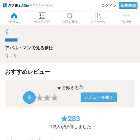
新規登録
ログイン
KADOKAWA Group
アパルトマンで見る夢は
ホーム
ランキング
小説を探す
マイページ
その他
アパルトマンで見る夢は
リエミ
おすすめレビュー
★で称える
★
★
★
レビューを書く
★
283
102
人が評価しました