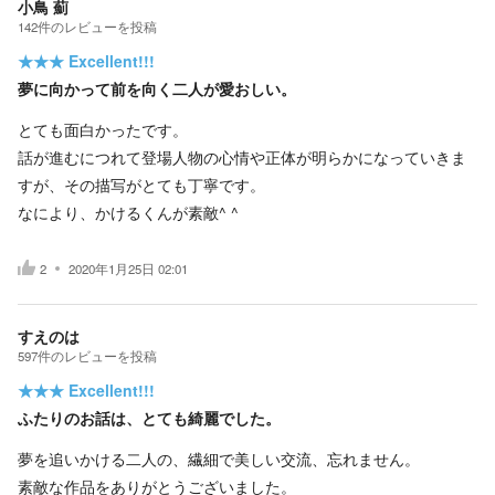
小鳥 薊
142
件の
レビューを投稿
★★★
Excellent!!!
夢に向かって前を向く二人が愛おしい。
とても面白かったです。
話が進むにつれて登場人物の心情や正体が明らかになっていきま
すが、その描写がとても丁寧です。
なにより、かけるくんが素敵^ ^
2
2020年1月25日 02:01
すえのは
597
件の
レビューを投稿
★★★
Excellent!!!
ふたりのお話は、とても綺麗でした。
夢を追いかける二人の、繊細で美しい交流、忘れません。
素敵な作品をありがとうございました。