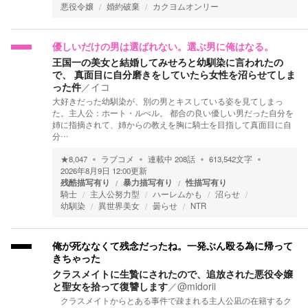
悪役令嬢
婚約破棄
カクヨムオンリー
優しいだけの男は選ばれない。選ぶ男に俺はなる。
王国一の美女と結婚してみせろと幼馴染に言われたの
で、 真面目に自分磨きをしていたら女性を沼らせてしま
った件
／
イコ
大好きだった幼馴染が、別の男とキスしている姿を見てしまっ
た。主人公：ホート・ルべル。 都合の良い優しい男だった自分を
姉に指摘されて、姉からの教えを胸に騎士を目指して真面目に自
分…
★
8,047
ラブコメ
連載中
208
話
613,542
文字
2026年8月9日 12:00
更新
残酷描写有り
暴力描写有り
性描写有り
騎士
主人公努力型
ハーレムかも
沼らせ
幼馴染
異世界美女
曇らせ
NTR
俺が死ななくて残念だったね。一発ぶん殴る為に帰って
きちゃった
クラスメイトに生贄にされたので、追放された悪役令嬢
と聖女を拾って復讐します
／
@midorii
クラスメイトからとある事件で疎まれる主人公凪の在籍するク