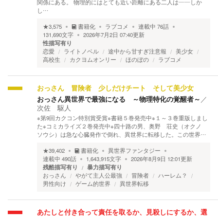
関係にある。 物理的にはとても近い距離にある二人は――しか
し…
★
3,575
書籍化
ラブコメ
連載中
76
話
131,690
文字
2026年7月2日 07:40
更新
性描写有り
恋愛
ライトノベル
途中から甘すぎ注意報
美少女
高校生
カクヨムオンリー
ほのぼの
ラブコメ
おっさん 冒険者 少しだけチート そして美少女
おっさん異世界で最強になる ～物理特化の覚醒者～
／
次佐 駆人
※第9回カクコン特別賞受賞※書籍５巻発売中※１～３巻重版しまし
た※コミカライズ２巻発売中※四十路の男、奥野 荘史（オクノ
ソウシ）は急な心臓発作で倒れ、異世界に転移した。この世界…
★
39,402
書籍化
異世界ファンタジー
連載中
490
話
1,643,915
文字
2026年8月9日 12:01
更新
残酷描写有り
暴力描写有り
おっさん
やがて主人公最強
冒険者
ハーレム？
男性向け
ゲーム的世界
異世界転移
あたしと付き合って責任を取るか、見殺しにするか、選