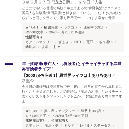
Ｄ＠５月２７日『追放公爵』、２９日『人生
どこにでもいる普通の高校２年生である俺"青野英治"はクラスで一
番美人な幼馴染"天田美雪"と付き合っている。 ふたりは小学校か
らずっと同じクラスで、家も近所同士。このまま幸せに青春…
★
17,441
書籍化
ラブコメ
連載中
305
話
527,068
文字
2026年8月2日 20:04
更新
性描写有り
カクヨムオンリー
ざまぁ
NTR
冤罪
もう遅い
幼馴染
後輩
甘々
年上奴隷達(未亡人・元冒険者)とイチャイチャする異世
界冒険者ライフ!!
【2000万PV突破!!】異世界ライフは山あり谷あり
／
常盤今
会社員の川端努は交通事故で死亡後に、超常的存在から異世界に
行くことを提案される。この物語は『魔法の才能』というチート
ぽくないスキルをゲットしたツトムが、15歳に若返り異世界で年
上…
★
12,486
異世界ファンタジー
連載中
483
話
1,184,019
文字
2026年8月8日 08:30
更新
残酷描写有り
性描写有り
男主人公
魔法・剣
ギルド
レベルとステータス