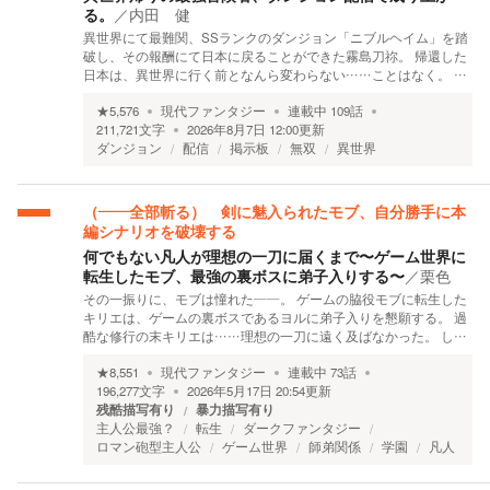
る。
／
内田 健
異世界にて最難関、SSランクのダンジョン「ニブルヘイム」を踏
破し、その報酬にて日本に戻ることができた霧島刀祢。 帰還した
日本は、異世界に行く前となんら変わらない……ことはなく。 …
★
5,576
現代ファンタジー
連載中
109
話
211,721
文字
2026年8月7日 12:00
更新
ダンジョン
配信
掲示板
無双
異世界
（——全部斬る） 剣に魅入られたモブ、自分勝手に本
編シナリオを破壊する
何でもない凡人が理想の一刀に届くまで〜ゲーム世界に
転生したモブ、最強の裏ボスに弟子入りする〜
／
栗色
その一振りに、モブは憧れた――。 ゲームの脇役モブに転生した
キリエは、ゲームの裏ボスであるヨルに弟子入りを懇願する。 過
酷な修行の末キリエは……理想の一刀に遠く及ばなかった。 し…
★
8,551
現代ファンタジー
連載中
73
話
196,277
文字
2026年5月17日 20:54
更新
残酷描写有り
暴力描写有り
主人公最強？
転生
ダークファンタジー
ロマン砲型主人公
ゲーム世界
師弟関係
学園
凡人