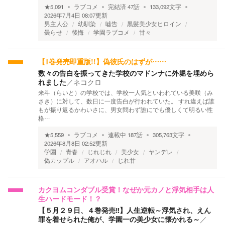
★
5,091
ラブコメ
完結済
47
話
133,092
文字
2026年7月4日 08:07
更新
男主人公
幼馴染
嘘告
黒髪美少女ヒロイン
曇らせ
後悔
学園ラブコメ
甘々
【1巻発売即重版!!】偽彼氏のはずが……
数々の告白を振ってきた学校のマドンナに外堀を埋めら
れました
／
ネコクロ
来斗（らいと）の学校では、学校一人気といわれている美咲（み
さき）に対して、数日に一度告白が行われていた。 すれ違えば誰
もが振り返るかわいさに、男女問わず誰にでも優しくて明るい性
格…
★
5,559
ラブコメ
連載中
187
話
305,763
文字
2026年8月8日 02:52
更新
学園
青春
じれじれ
美少女
ヤンデレ
偽カップル
アオハル
じれ甘
カクヨムコンダブル受賞！なぜか元カノと浮気相手は人
生ハードモード！？
【５月２９日、４巻発売‼】人生逆転～浮気され、えん
罪を着せられた俺が、学園一の美少女に懐かれる～
／