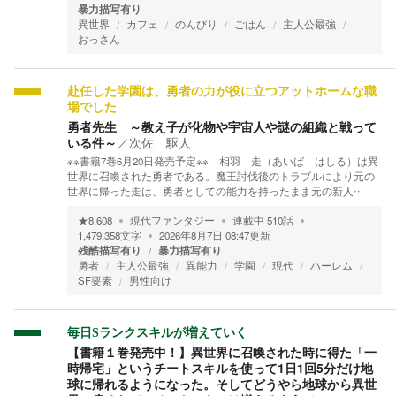
暴力描写有り
異世界
カフェ
のんびり
ごはん
主人公最強
おっさん
赴任した学園は、勇者の力が役に立つアットホームな職
場でした
勇者先生 ～教え子が化物や宇宙人や謎の組織と戦って
いる件～
／
次佐 駆人
※※書籍7巻6月20日発売予定※※ 相羽 走（あいば はしる）は異
世界に召喚された勇者である。魔王討伐後のトラブルにより元の
世界に帰った走は、勇者としての能力を持ったまま元の新人…
★
8,608
現代ファンタジー
連載中
510
話
1,479,358
文字
2026年8月7日 08:47
更新
残酷描写有り
暴力描写有り
勇者
主人公最強
異能力
学園
現代
ハーレム
SF要素
男性向け
毎日Sランクスキルが増えていく
【書籍１巻発売中！】異世界に召喚された時に得た「一
時帰宅」というチートスキルを使って1日1回5分だけ地
球に帰れるようになった。そしてどうやら地球から異世