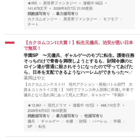
★
955
異世界ファンタジー
連載中
56
話
141,678
文字
2026年8月7日 21:00
更新
残酷描写有り
暴力描写有り
カクヨムオンリー
異世界ファンタジー
モフモフ
チート
【カクヨムコン11大賞！】転生元傭兵、治安が悪い日本
で無双！
学園SP 〜元傭兵、ギャルゲーのモブに転生。護衛任務
そっちのけで青春を満喫しようとするも、財閥令嬢のヒ
ロイン達が普通に殺されそうになったので守ってあげた
ら、日本を支配できるようなハーレムができちった〜
／
葛岡はやと
【カクヨムコンテスト11 現代アクション・異能バトル部門 大
賞＆コミカライズ賞！】 10代でフランス外人部隊に所属し中東で
傭兵となり流れ弾にあって死んだ男が、ギャルゲー『学園S…
★
12,861
現代ドラマ
連載中
157
話
468,110
文字
2026年8月5日 18:03
更新
残酷描写有り
暴力描写有り
性描写有り
傭兵
ギャルゲー
令嬢
財閥
ハーレム
学園
SP
転生