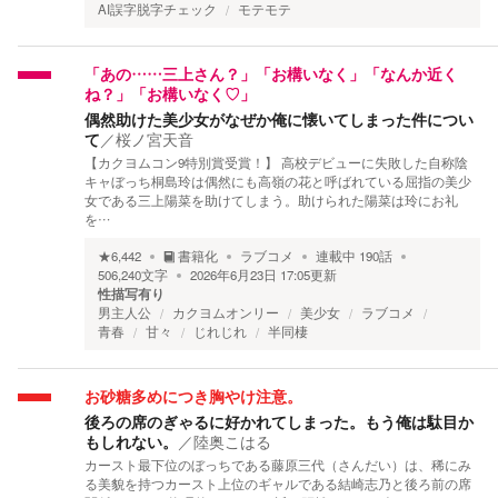
AI誤字脱字チェック
モテモテ
「あの……三上さん？」「お構いなく」「なんか近く
ね？」「お構いなく♡」
偶然助けた美少女がなぜか俺に懐いてしまった件につい
て
／
桜ノ宮天音
【カクヨムコン9特別賞受賞！】 高校デビューに失敗した自称陰
キャぼっち桐島玲は偶然にも高嶺の花と呼ばれている屈指の美少
女である三上陽菜を助けてしまう。助けられた陽菜は玲にお礼
を…
★
6,442
書籍化
ラブコメ
連載中
190
話
506,240
文字
2026年6月23日 17:05
更新
性描写有り
男主人公
カクヨムオンリー
美少女
ラブコメ
青春
甘々
じれじれ
半同棲
お砂糖多めにつき胸やけ注意。
後ろの席のぎゃるに好かれてしまった。もう俺は駄目か
もしれない。
／
陸奥こはる
カースト最下位のぼっちである藤原三代（さんだい）は、稀にみ
る美貌を持つカースト上位のギャルである結崎志乃と後ろ前の席