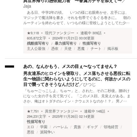
異世界帰りの憑依能力者 〜眷属ガチャを添えて〜
／
Jaja
ある日、中学2年の頃。 いつの様に右眼疼かせ、左手には、
マジックで魔法陣を書き、それを包帯でぐるぐる巻きに。 朝の
ルーティンを終わらせて、いつもの様に登校しようとしてた少…
★
9,118
現代ファンタジー
連載中
309
話
605,872
文字
2024年11月21日 00:00
更新
残酷描写有り
暴力描写有り
性描写有り
主人公最強
憑依
天使
悪魔
チート
掲示板
あの、なんかもう、メスの目ぇ〜なってません？
男友達系のヒロインを寝取り、メス落ちさせる悪役に転
生〜物語に関わらないようにしてるのに、何故かメスの
目で襲ってきそうなんだけど
／
ひつじ
「ちゅ〜ごっこしよ、ちゅ〜」と、された、その二秒後。腰砕け
になった女の子を見て気づく。 「このメス顔、見覚えがある。ま
さか、俺はオトダチのレイン・クウェストなのか！？」 男ノ…
★
7,751
異世界ファンタジー
連載中
148
話
294,231
文字
2025年11月26日 02:14
更新
性描写有り
エロ
学園
ハーレム
貴族
ギャグ
領地経営
悪役
派閥争い