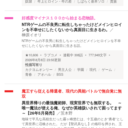
奴隷
年上ヒロイン・年の差
しばらく基本ソロ
貴族
好感度マイナス１００から始まる恋物語。
NTRゲームの不良男に転生しちゃったけどメインヒロイ
ンを不幸せにしたくないから真面目に生きるわ。
／
榊原イオリ
NTRゲームの不良男に転生しちゃったけどメインヒロインを不幸
せにしたくないから真面目に生きる話。
★
10,606
ラブコメ
連載中
308
話
777,949
文字
2026年8月8日 23:55
更新
性描写有り
カクヨムオンリー
男主人公
学園
現代
ゲーム
青春
アオハル
BSS
魔王すら従える帰還者、現代の異能バトルで無自覚に無
双
異世界帰りの最強魔術師、現実世界でも無双する。 ～
唯一魔法が使える俺、なぜか英雄扱いされて困ってます
～【26年5月発売】
／
茨木野
地味で平凡な高校生だった霧ヶ峰悠仁は、十五歳のとき“勇者”とし
て異世界に召喚された。 だが【聖武具なし】の烙印を押され、王