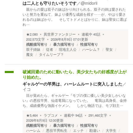
は二人とも守りたいそうです
／
@midorii
親からの愛は双子の妹ばかり向けられる。双子の姉は愛された
いと努力を重ねて、妹より優秀な成績を残す……が、やはり愛さ
れるのは妹ばかり。 そしてトドメとばかりに、妹は聖女に選ば
れ…
★
2,080
異世界ファンタジー
連載中
40
話
202,573
文字
2026年8月9日 07:01
更新
残酷描写有り
暴力描写有り
性描写有り
双子姉妹
従者
現地主人公
ハーレム？
聖女
魔女
タイムリープ？
破滅回避のために動いたら、美少女たちの好感度が上が
り始めた。
ギャルゲーの竿男は、ハーレムルートに突入しました
／
イコ
目が覚めたら、ギャルゲー『モブの僕に優しい美少女しかいな
い』の悪役竿男、仙道竜我になっていた。 竜我は高身長、金持
ち、成績優秀な強面イケメン。 しかし物語では、モブ顔主…
★
5,464
ラブコメ
連載中
94
話
291,460
文字
2026年8月9日 12:00
更新
残酷描写有り
暴力描写有り
性描写有り
ハーレム
悪役竿男転生
エッチ
勘違い
大学生