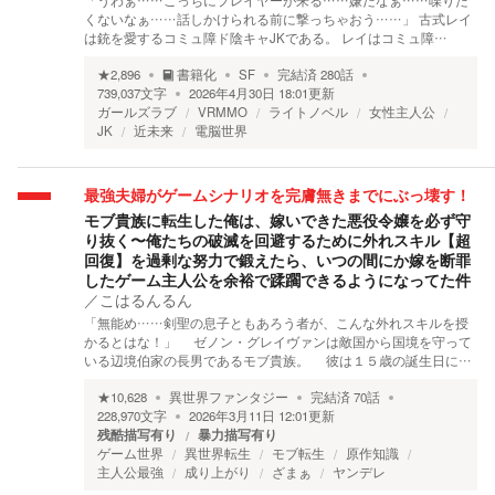
「うわぁ……こっちにプレイヤーが来る……嫌だなぁ……喋りた
くないなぁ……話しかけられる前に撃っちゃおう……」 古式レイ
は銃を愛するコミュ障ド陰キャJKである。 レイはコミュ障…
★
2,896
書籍化
SF
完結済
280
話
739,037
文字
2026年4月30日 18:01
更新
ガールズラブ
VRMMO
ライトノベル
女性主人公
JK
近未来
電脳世界
最強夫婦がゲームシナリオを完膚無きまでにぶっ壊す！
モブ貴族に転生した俺は、嫁いできた悪役令嬢を必ず守
り抜く〜俺たちの破滅を回避するために外れスキル【超
回復】を過剰な努力で鍛えたら、いつの間にか嫁を断罪
したゲーム主人公を余裕で蹂躙できるようになってた件
／
こはるんるん
「無能め……剣聖の息子ともあろう者が、こんな外れスキルを授
かるとはな！」 ゼノン・グレイヴァンは敵国から国境を守って
いる辺境伯家の長男であるモブ貴族。 彼は１５歳の誕生日に…
★
10,628
異世界ファンタジー
完結済
70
話
228,970
文字
2026年3月11日 12:01
更新
残酷描写有り
暴力描写有り
ゲーム世界
異世界転生
モブ転生
原作知識
主人公最強
成り上がり
ざまぁ
ヤンデレ