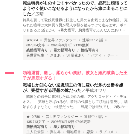
転生特典がものすごくヤバかったので、必死に頑張って
ようやく使いこなせるようになったから旅に出ることに
した
／
広晴
特典を貰って殺伐異世界に転生した男の自由気ままな旅物語。 売
られた喧嘩は大体買う男が悪人や獣を踏みつけて進みます。ポロ
リもあるよ(首とか)。 ※暴力描写、胸糞描写がふんだんにあり…
★
6,984
異世界ファンタジー
連載中
125
話
687,834
文字
2026年8月7日 21:00
更新
残酷描写有り
暴力描写有り
性描写有り
異世界転生
ざまあ
SF要素あり
バディ
チート
領地運営、癒し、柔らかい笑顔。彼女と婚約破棄した王
子が馬鹿すぎる！
戦場しか知らない辺境領主の俺に嫁いだ氷の公爵令嬢
が、完璧すぎる理想の嫁だった
／
平成オワリ
隣国との戦争に勝利した辺境伯の俺、アグリロッド・ド・デュ
オス。 英雄と呼ばれるが、勝利の代償として領地は荒廃し、統
治すらままならない状態だった。 戦場では最強でも、内政の…
★
10,786
異世界ファンタジー
連載中
44
話
135,743
文字
2026年6月12日 07:03
更新
残酷描写有り
暴力描写有り
主人公最強
異世界
領地経営
恋愛
ラブコメ