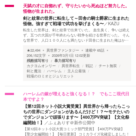
天賦の才に自惚れず、守りたいから死ぬほど努力した。
怪物が生まれた。
剣と紋章の世界に転生して～田舎の騎士爵家に生まれた
怪物。強すぎて戦場で武功を挙げまくる〜
／
KAZU
転生した世界は、剣と紋章で出来ていた。 血生臭く、争いは絶え
ず、五つの大国が千年終わらない戦争を続ける世界だった。 そん
な世界で、人口１００人にも満たないド田舎に生まれた俺はか…
★
22,494
異世界ファンタジー
連載中
65
話
206,152
文字
2026年3月1日 12:02
更新
残酷描写有り
暴力描写有り
カクヨムオンリー
異世界転生
戦記
チート無双
剣と魔法
ハーレム
主人公最強
戦場のロミオとジュリエット
ハーレムの嫁が増えると強くなる！？ でもここ現代日
本ですよ？
【第12回ネット小説大賞受賞】異世界から帰ったらこっ
ちの世界にダンジョンがあるんだけど！？〜モテたいの
でダンジョンで頑張ります〜【400万PV突破】【文化祭
編開始！】
／
ふぇありす＠新作公開中
【第12回ネット小説大賞コミック部門受賞】【400万PV突破】
【聖少女編開始！】【毎日更新】 コミカライズ化確定しました！