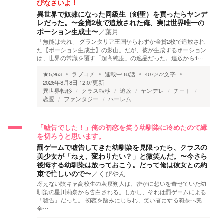
びなさいよ！
異世界で奴隷になった同級生（剣聖）を買ったらヤンデ
レだった。〜金貨2枚で追放された俺、実は世界唯一の
ポーション生成士〜
／
葉月
「無能は去れ」 グランタリア王国からわずか金貨2枚で追放され
た【ポーション生成士】の影山。だが、彼が生成するポーション
は、世界の常識を覆す「超高純度」の逸品だった。 ​追放から1…
★
5,963
ラブコメ
連載中
83
話
407,272
文字
2026年8月8日 12:07
更新
異世界転移
クラス転移
追放
ヤンデレ
チート
恋愛
ファンタジー
ハーレム
「嘘告でした！」俺の初恋を笑う幼馴染に冷めたので縁
を切ろうと思います。
罰ゲームで嘘告してきた幼馴染を見限ったら、クラスの
美少女が「ねぇ、変わりたい？」と微笑んだ。〜今さら
後悔する幼馴染は放っておこう。だって俺は彼女との約
束で忙しいので〜
／
くぴやん
冴えない陰キャ高校生の灰原朔人は、密かに想いを寄せていた幼
馴染の星川莉奈から告白される。しかし、それは罰ゲームによる
「嘘告」だった。 初恋を踏みにじられ、笑い者にする莉奈へ完
全…