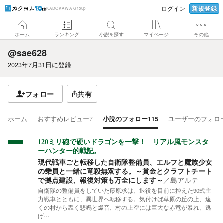
新規登録
ログイン
KADOKAWA Group
ホーム
ランキング
小説を探す
マイページ
その他
@sae628
2023年7月31日
に登録
フォロー
共有
ホーム
おすすめレビュー
7
小説のフォロー
115
ユーザーのフォロ
120ミリ砲で硬いドラゴンを一撃！ リアル風モンスタ
ーハンター的戦記。
現代戦車ごと転移した自衛隊整備員、エルフと魔族少女
の乗員と一緒に竜殺無双する。～賞金とクラフトチート
で拠点建設、報復対策も万全にします～
／
島アルテ
自衛隊の整備員をしていた藤原求は、退役を目前に控えた90式主
力戦車とともに、異世界へ転移する。気付けば草原の丘の上、遠
くの村から轟く悲鳴と爆音。村の上空には巨大な赤竜が暴れ、逃
げ…