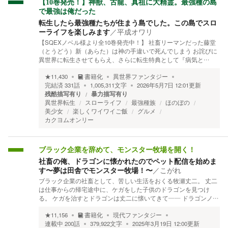
【10巻発売！】神獣、古龍、真祖に大精霊。最強種の島
で最強は俺だった
転生したら最強種たちが住まう島でした。この島でスロ
ーライフを楽しみます
／
平成オワリ
【SQEXノベル様より全10巻発売中！】 社畜リーマンだった藤堂
（とうどう）新（あらた）は神の手違いで死んでしまう お詫びに
異世界に転生させてもらえ、さらに転生特典として『病気と…
★
11,430
書籍化
異世界ファンタジー
完結済
331
話
1,005,311
文字
2026年5月7日 12:01
更新
残酷描写有り
暴力描写有り
異世界転生
スローライフ
最強種族
ほのぼの
美少女
楽しくワイワイご飯
グルメ
カクヨムオンリー
ブラック企業を辞めて、モンスター牧場を開く！
社畜の俺、ドラゴンに懐かれたのでペット配信を始めま
す〜夢は田舎でモンスター牧場！〜
／
こがれ
ブラック企業の社畜として、苦しい生活をおくる牧瀬丈二。 丈二
は仕事からの帰宅途中に、ケガをした子供のドラゴンを見つけ
る。 ケガを治すとドラゴンは丈二に懐いてきて―― ドラゴンノ…
★
11,156
書籍化
現代ファンタジー
連載中
200
話
379,922
文字
2025年3月19日 12:00
更新