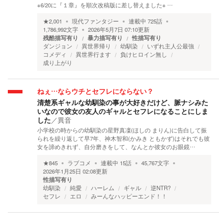
※6/20に『１章』を順次改稿版に差し替えました※ …
★
2,001
現代ファンタジー
連載中
725
話
1,786,992
文字
2026年5月7日 07:10
更新
残酷描写有り
暴力描写有り
性描写有り
ダンジョン
異世界帰り
幼馴染
いずれ主人公最強
コメディ
異世界行ます
負けヒロイン無し
成り上がり
ねぇ…ならウチとセフレにならない？
清楚系ギャルな幼馴染の事が大好きだけど、脈ナシみた
いなので彼女の友人のギャルとセフレになることにしま
した
／
異音
小学校の時からの幼馴染の星野真凜(ほしの まりん)に告白して振
られを繰り返して早7年、神木智和(かみき ともかず)はそれでも彼
女を諦めきれず、自分磨きをして、なんとか彼女のお眼鏡…
★
845
ラブコメ
連載中
15
話
45,767
文字
2026年1月25日 02:08
更新
性描写有り
幼馴染
純愛
ハーレム
ギャル
逆NTR?
セフレ
エロ
みーんなハッピーエンド！！