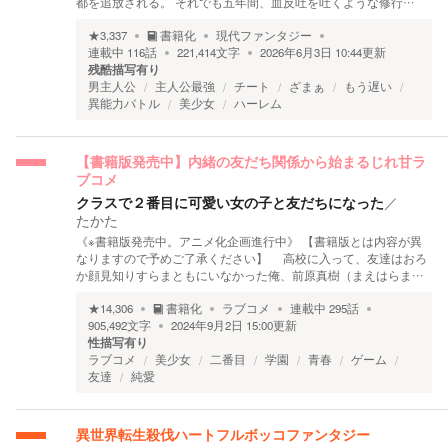
都を追放される。 それでも五年間、血反吐を吐くような修行…
★
3,337
書籍化
現代ファンタジー
連載中
116
話
221,414
文字
2026年6月3日 10:44
更新
残酷描写有り
男主人公
主人公最強
チート
ざまぁ
もう遅い
異能力バトル
美少女
ハーレム
【書籍版発売中】内緒の友だち関係から始まるじれ甘ラ
ブコメ
クラスで２番目に可愛い女の子と友だちになった
／
たかた
《※書籍版発売中。アニメ化企画進行中》 【書籍版とは内容が異
なりますので予めご了承ください】 高校に入って、友達はおろ
か顔見知りすらまともにいなかった俺、前原真樹（まえはらま…
★
14,306
書籍化
ラブコメ
連載中
295
話
905,492
文字
2024年9月2日 15:00
更新
性描写有り
ラブコメ
美少女
二番目
学園
青春
ゲーム
友達
純愛
異世界転生殺伐ハートフルボッコファンタジー