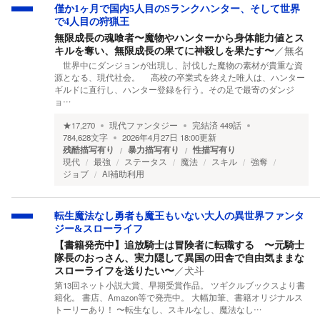
僅か1ヶ月で国内5人目のSランクハンター、そして世界
で4人目の狩猟王
無限成長の魂喰者〜魔物やハンターから身体能力値とス
キルを奪い、無限成長の果てに神殺しを果たす〜
／
無名
世界中にダンジョンが出現し、討伐した魔物の素材が貴重な資
源となる、現代社会。 高校の卒業式を終えた唯人は、ハンター
ギルドに直行し、ハンター登録を行う。その足で最寄のダンジ
ョ…
★
17,270
現代ファンタジー
完結済
449
話
784,628
文字
2026年4月27日 18:00
更新
残酷描写有り
暴力描写有り
性描写有り
現代
最強
ステータス
魔法
スキル
強奪
ジョブ
AI補助利用
転生魔法なし勇者も魔王もいない大人の異世界ファンタ
ジー&スローライフ
【書籍発売中】追放騎士は冒険者に転職する 〜元騎士
隊長のおっさん、実力隠して異国の田舎で自由気ままな
スローライフを送りたい〜
／
犬斗
第13回ネット小説大賞、早期受賞作品。 ツギクルブックスより書
籍化。 書店、Amazon等で発売中。 大幅加筆、書籍オリジナルス
トーリーあり！ 〜転生なし、スキルなし、魔法なし…