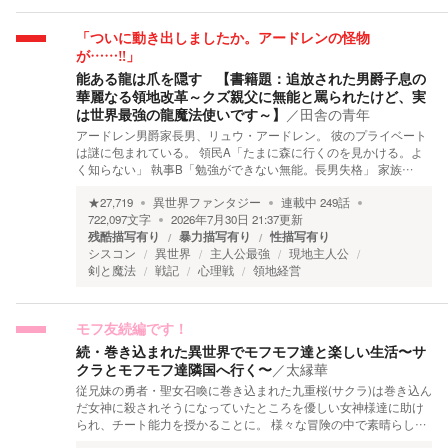
「ついに動き出しましたか。アードレンの怪物
が……‼︎」
能ある龍は爪を隠す 【書籍題：追放された男爵子息の
華麗なる領地改革～クズ親父に無能と罵られたけど、実
は世界最強の龍魔法使いです～】
／
田舎の青年
アードレン男爵家長男、リュウ・アードレン。 彼のプライベート
は謎に包まれている。 領民A「たまに森に行くのを見かける。よ
く知らない」 執事B「勉強ができない無能。長男失格」 家族…
★
27,719
異世界ファンタジー
連載中
249
話
722,097
文字
2026年7月30日 21:37
更新
残酷描写有り
暴力描写有り
性描写有り
シスコン
異世界
主人公最強
現地主人公
剣と魔法
戦記
心理戦
領地経営
モフ友続編です！
続・巻き込まれた異世界でモフモフ達と楽しい生活〜サ
クラとモフモフ達隣国へ行く〜
／
太縁華
従兄妹の勇者・聖女召喚に巻き込まれた九重桜(サクラ)は巻き込ん
だ女神に殺されそうになっていたところを優しい女神様達に助け
られ、チート能力を授かることに。 様々な冒険の中で素晴らし…