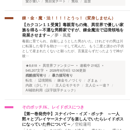
愛が重い
無自覚チート
無双
追放
錬・金・魔・法！！！！とうっ！（変身しません）
【カクコン１１受賞】毒親育ちの俺、異世界で優しい家
族を得る～不運な男爵家ですが、錬金魔法で辺境領地を
発展させます～
／
夢・風魔
毒親に育てられ、自殺しようとした男がいた。けれどその男は川
に転落した母子を助け――そして死んだ。 もう二度と誰かの子供
として産まれたくないと願ったが、言葉足らずだったようで神が
彼…
★
8,618
異世界ファンタジー
連載中
219
話
545,207
文字
2026年8月9日 12:06
更新
残酷描写有り
暴力描写有り
転生
辺境開拓
錬金モノづくり
ざまぁ
内政（少し？）
主人公モテモテ
主人公＝一途？
AI補助利用（誤字脱字チェック）
そのボッチJK、レイドボスにつき
【第一巻発売中】スナイパー・イズ・ボッチ ～一人
黙々とプレイヤースナイプを楽しんでいたらレイドボス
になっていた件について～
／
空松蓮司