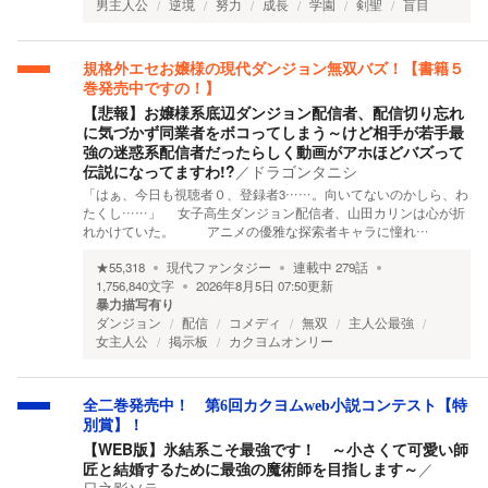
男主人公
逆境
努力
成長
学園
剣聖
盲目
規格外エセお嬢様の現代ダンジョン無双バズ！【書籍５
巻発売中ですの！】
【悲報】お嬢様系底辺ダンジョン配信者、配信切り忘れ
に気づかず同業者をボコってしまう～けど相手が若手最
強の迷惑系配信者だったらしく動画がアホほどバズって
伝説になってますわ!?
／
ドラゴンタニシ
「はぁ、今日も視聴者０、登録者3……。向いてないのかしら、わ
たくし……」 女子高生ダンジョン配信者、山田カリンは心が折
れかけていた。 アニメの優雅な探索者キャラに憧れ…
★
55,318
現代ファンタジー
連載中
279
話
1,756,840
文字
2026年8月5日 07:50
更新
暴力描写有り
ダンジョン
配信
コメディ
無双
主人公最強
女主人公
掲示板
カクヨムオンリー
全二巻発売中！ 第6回カクヨムweb小説コンテスト【特
別賞】！
【WEB版】氷結系こそ最強です！ ～小さくて可愛い師
匠と結婚するために最強の魔術師を目指します～
／