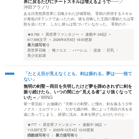
界に戻るたびにチートスキルは増えるようで……
／
沖田アラノリ
ある日突然異世界に召喚された沙城零助。 零助の所持するスキル
が最低のEランクであったため、彼を召喚した王国の重鎮たちは零
助を追いだす。 しかし彼らは気づいていなかった。 零助のス…
★
8,766
異世界ファンタジー
連載中
245
話
617,695
文字
2026年8月8日 18:00
更新
暴力描写有り
異世界召喚
俺ツエエ
ハーレム
追放
巨乳
美少女奴隷
「たとえ目が見えなくとも、剣は振れる。夢は――捨て
ない」
無明の剣聖～両目を失明したけど夢を諦めきれずに剣を
振り続けたら、いつの間にか“見える者”より強くなって
いた～
／
WING
第一章完結！ お伽噺の『天斬りの剣聖』に憧れ、剣を振るう少年
ノクス・エルヴァント。 だが七歳の時、病によって両目の光を永
遠に失ってしまう。 絶望に沈み、未来を閉ざしかけたそのと…
★
777
異世界ファンタジー
連載中
38
話
113,597
文字
2025年10月4日 12:03
更新
残酷描写有り
暴力描写有り