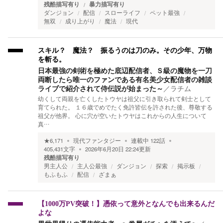
残酷描写有り
暴力描写有り
ダンジョン
配信
スローライフ
ペット最強
無双
成り上がり
魔法
現代
スキル？ 魔法？ 振るうのは刀のみ。その少年、万物
を斬る。
日本最強の剣術を極めた底辺配信者、Ｓ級の魔物を一刀
両断したら唯一のファンである有名美少女配信者の雑談
ライブで紹介されて侍伝説が始まった～
／
ラチム
幼くして両親を亡くしたトウヤは祖父に引き取られて剣士として
育てられた。 １６歳でめでたく免許皆伝を許された後、尊敬する
祖父が他界。 心に穴が空いたトウヤはこれからの人生について
真…
★
6,171
現代ファンタジー
連載中
122
話
405,431
文字
2026年6月20日 22:24
更新
残酷描写有り
男主人公
主人公最強
ダンジョン
探索
掲示板
もふもふ
配信
ざまぁ
【1000万PV突破！】憑依って意外となんでも出来るんだ
よな