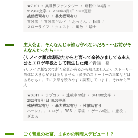
★
7,101
異世界ファンタジー
連載中
344
話
912,496
文字
2026年8月7日 18:03
更新
残酷描写有り
暴力描写有り
冒険者
冒険者ギルド
おっさん
転職
スローライフ
クエスト
追放
騎士
主人公よ、そんなんじゃ誰も守れないだろ……お前がそ
んなんだったら……
(リメイク版)幼馴染だからと言って余裕かましてる主人
公とエロゲ竿役として転生した俺
／
青猫 裕
※リメイク版なので所々変更が有るかも知れませんが、ストーリー
自体に大きな変更はありません（多少のストーリーの追加などは
あるかも）。主に文章を読みやすく調整しています。それから三
人…
★
3,011
ラブコメ
連載中
99
話
341,382
文字
2025年5月4日 18:36
更新
残酷描写有り
暴力描写有り
性描写有り
ハーレム
エロゲ
BSS
学園
ゲーム転生
悪役
ざまぁ
ごく普通の社畜、まさかの料理人デビュー！？