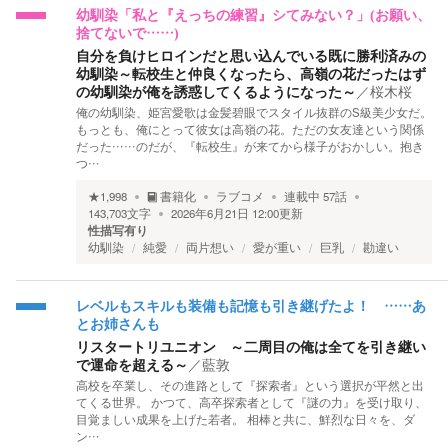
幼馴染「私と『えっちの練習』シてみない？」(お願い、
捨てないで……)
自分を負けヒロインだと思い込んでいる既に勝利済みの
幼馴染～転校生と仲良くなったら、高嶺の花だったはず
の幼馴染が俺を誘惑してくるようになった～
／
桜木桜
俺の幼馴染、姫宮愛歌は金髪碧眼でスタイル抜群のS級美少女だ。
もっとも、俺にとって彼女は高嶺の花。ただの女友達という関係
だった……のだが、『転校生』が来てから様子がおかしい。抱き
つ…
★
1,998
書籍化
ラブコメ
連載中
57
話
143,703
文字
2026年6月21日 12:00
更新
性描写有り
幼馴染
純愛
両片想い
愛が重い
巨乳
勘違い
レベルもスキルも装備も記憶も引き継げたよ！ ……あ
とお姉さんも
リスタートリユニオン ～二周目の俺は全てを引き継い
で運命を超える～
／
藍敦
高校を卒業し、その進路として『探索者』という選択が平然と出
てくる世界。 かつて、高卒探索者として『謎の力』を受け取り、
目覚ましい成果を上げた若者。 相棒と共に、鮮烈な日々を、ダ
ン…