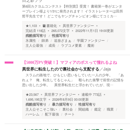
日之影ソラ
第6回カクヨムコンテスト【特別賞】受賞！ 書籍第一巻がエンタ
ーブレイン様より1/31に発売されます！ イラストレーターは田所
哲平先生です！ どこでもヤングチャンピオン様にてコミカ…
★
1,103
書籍化
異世界ファンタジー
完結済
118
話
265,072
文字
2022年11月1日 19:00
更新
残酷描写有り
性描写有り
氷属性
師弟
追放ざまぁ
学園ファンタジー
主人公最強
成長
ラブコメ要素
魔術
【5000万PV突破！】マフィアのボスって憧れるよね
異世界に転生したので裏社会から支配する
／
Jaja
スラムの路地で、ひもじい思いをしていた一人の少年。 「あ
れぇ？ 俺、転生してるじゃん」 殴られた衝撃で前世の記憶を
思い出した少年。 異世界転生だと浮かれていたが、現…
★
23,567
異世界ファンタジー
連載中
773
話
1,695,195
文字
2026年8月9日 00:00
更新
残酷描写有り
暴力描写有り
性描写有り
主人公そこそこ強い
裏社会
闇組織
鑑定
職業
ハーレム
配下最強
チート