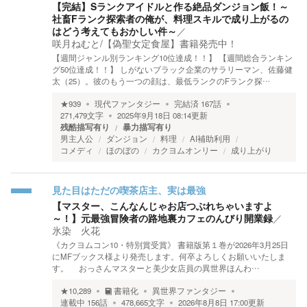
【完結】Sランクアイドルと作る絶品ダンジョン飯！～
社畜Fランク探索者の俺が、料理スキルで成り上がるの
はどう考えてもおかしい件～
／
咲月ねむと/【偽聖女定食屋】書籍発売中！
【週間ジャンル別ランキング10位達成！！】 【週間総合ランキン
グ50位達成！！】 しがないブラック企業のサラリーマン、佐藤健
太（25）。彼のもう一つの顔は、最低ランクのFランク探…
★
939
現代ファンタジー
完結済
167
話
271,479
文字
2025年9月18日 08:14
更新
残酷描写有り
暴力描写有り
男主人公
ダンジョン
料理
AI補助利用
コメディ
ほのぼの
カクヨムオンリー
成り上がり
見た目はただの喫茶店主、実は最強
【マスター、こんなんじゃお店つぶれちゃいますよ
～！】元最強冒険者の路地裏カフェのんびり開業録
／
氷染 火花
《カクヨムコン10・特別賞受賞》 書籍版第１巻が2026年3月25日
にMFブックス様より発売します。何卒よろしくお願いいたしま
す。 おっさんマスターと美少女店員の異世界ほんわ…
★
10,289
書籍化
異世界ファンタジー
連載中
156
話
478,665
文字
2026年8月8日 17:00
更新