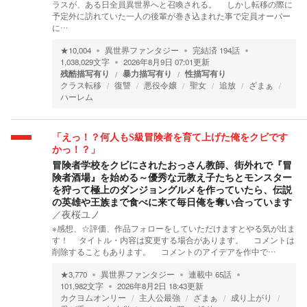
ラスが、ある日全員異世界へと召喚される。 しかし転移の際に
予定外に訪れていた一人の後輩が巻き込まれた事で定員オーバー
に…
★
10,004
異世界ファンタジー
完結済
194
話
1,038,029
文字
2026年8月9日 07:01
更新
残酷描写有り
暴力描写有り
性描写有り
クラス転移
復讐
悪役令嬢
聖女
追放
ざまぁ
ハーレム
「えっ！？何人もS級冒険者を育て上げた俺をクビです
かっ！？」
冒険者学校をクビにされたおっさん教師、街外れで『冒
険者酒場』を始める～優秀な元教え子たちとモンスター
を狩って極上のダンジョングルメを作っていたら、伝説
の英雄や王族まで食べに来て毎日俺を奪い合っています
／
夜桜ユノ
※感想、☆評価、作品フォローをしていただけますとやる気が出ま
す！ タイトル・内容は変更する場合があります。 コメントは
削除することもあります。 コメントのアイデアを作中で…
★
3,770
異世界ファンタジー
連載中
65
話
101,982
文字
2026年8月2日 18:43
更新
カクヨムオンリー
主人公最強
ざまぁ
成り上がり