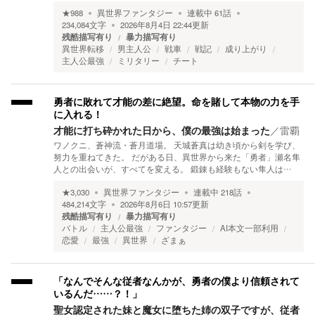
★
988
異世界ファンタジー
連載中
61
話
234,084
文字
2026年8月4日 22:44
更新
残酷描写有り
暴力描写有り
異世界転移
男主人公
戦車
戦記
成り上がり
主人公最強
ミリタリー
チート
勇者に敗れて才能の差に絶望。命を賭して本物の力を手
に入れる！
才能に打ち砕かれた日から、僕の最強は始まった
／
雷覇
ワノクニ、蒼神流・蒼月道場。 天城蒼真は幼き頃から剣を学び、
努力を重ねてきた。 だがある日、異世界から来た「勇者」瀬名隼
人との出会いが、すべてを変える。 鍛錬も経験もない隼人は…
★
3,030
異世界ファンタジー
連載中
218
話
484,214
文字
2026年8月6日 10:57
更新
残酷描写有り
暴力描写有り
バトル
主人公最強
ファンタジー
AI本文一部利用
恋愛
最強
異世界
ざまぁ
「なんでそんな従者なんかが、勇者の僕より信頼されて
いるんだ……？！」
聖女認定された妹と魔女に堕ちた姉の双子ですが、従者