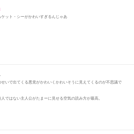
義
るケット・シーがかわいすぎるんじゃあ
人
のせいで出てくる悪党がかわいくかわいそうに見えてくるのが不思議で
善人ではない主人公がたまーに見せる空気の読み方が最高。