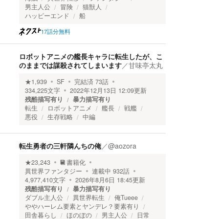
男主人公
冒険
猫獣人
ハッピーエンド
船
17話分無料
ロボットアニメの艦長キャラに転生したが、こ
のままでは謀殺されてしまいます
／
甘味亭太丸
★
1,939
SF
完結済
73
話
334,225
文字
2022年12月13日 12:09
更新
残酷描写有り
暴力描写有り
転生
ロボットアニメ
艦長
戦艦
悪役
生存戦略
中編
転生勇者の三軒隣んちの俺
／
@aozora
★
23,243
書籍化
異世界ファンタジー
連載中
932
話
4,977,410
文字
2026年8月6日 18:45
更新
残酷描写有り
暴力描写有り
ダブル主人公
異世界転生
俺Tueee
ややハーレム要素とヤンデレ？要素有り
田舎暮らし
ほのぼの
男主人公
日常