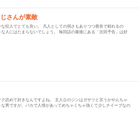
おじさんが素敵
かな狂人でとても良い。 凡人としての弱さもありつつ善良で頼れるの
きな人にはたまらないでしょう。 毎回話の最後にある「次回予告」は好
る
サク読めて好きなんですよね。 主人公のジンはガサツと言うかやんちゃ
うな男ですが、バカで人情があってめちゃくちゃ強くて少しナイーブなの