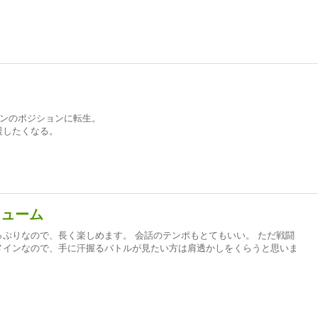
◯ンのポジションに転生。
援したくなる。
リューム
ぷりなので、長く楽しめます。 会話のテンポもとてもいい。 ただ戦闘
メインなので、手に汗握るバトルが見たい方は肩透かしをくらうと思いま