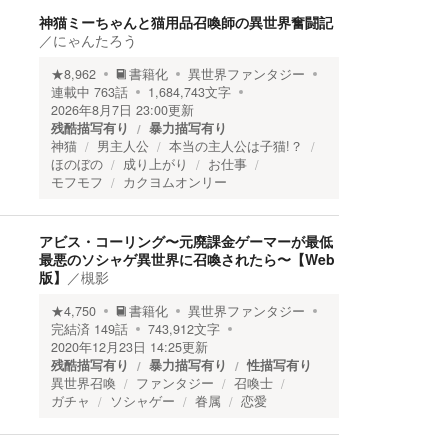
神猫ミーちゃんと猫用品召喚師の異世界奮闘記
／
にゃんたろう
★
8,962
書籍化
異世界ファンタジー
連載中
763
話
1,684,743
文字
2026年8月7日 23:00
更新
残酷描写有り
暴力描写有り
神猫
男主人公
本当の主人公は子猫!？
ほのぼの
成り上がり
お仕事
モフモフ
カクヨムオンリー
アビス・コーリング〜元廃課金ゲーマーが最低
最悪のソシャゲ異世界に召喚されたら〜【Web
版】
／
槻影
★
4,750
書籍化
異世界ファンタジー
完結済
149
話
743,912
文字
2020年12月23日 14:25
更新
残酷描写有り
暴力描写有り
性描写有り
異世界召喚
ファンタジー
召喚士
ガチャ
ソシャゲー
眷属
恋愛