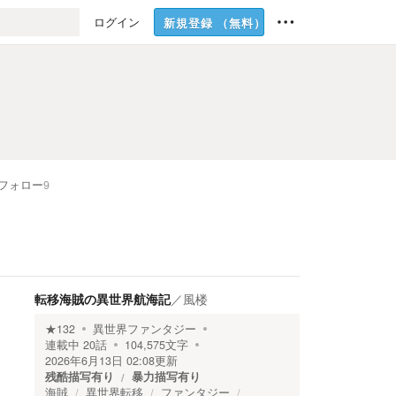
ログイン
新規登録
（無料）
フォロー
9
転移海賊の異世界航海記
／
風楼
★
132
異世界ファンタジー
連載中
20
話
104,575
文字
2026年6月13日 02:08
更新
残酷描写有り
暴力描写有り
海賊
異世界転移
ファンタジー