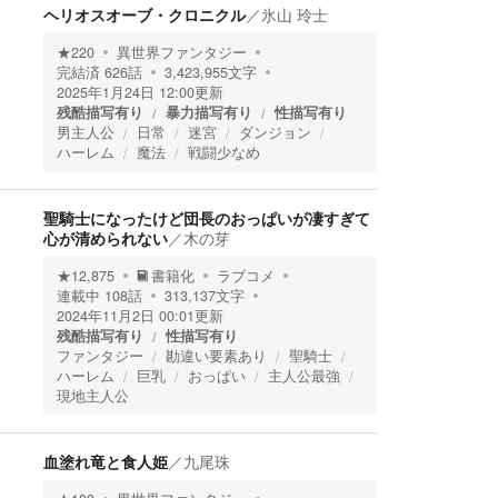
ヘリオスオーブ・クロニクル
／
氷山 玲士
★
220
異世界ファンタジー
完結済
626
話
3,423,955
文字
2025年1月24日 12:00
更新
残酷描写有り
暴力描写有り
性描写有り
男主人公
日常
迷宮
ダンジョン
ハーレム
魔法
戦闘少なめ
聖騎士になったけど団長のおっぱいが凄すぎて
心が清められない
／
木の芽
★
12,875
書籍化
ラブコメ
連載中
108
話
313,137
文字
2024年11月2日 00:01
更新
残酷描写有り
性描写有り
ファンタジー
勘違い要素あり
聖騎士
ハーレム
巨乳
おっぱい
主人公最強
現地主人公
血塗れ竜と食人姫
／
九尾珠