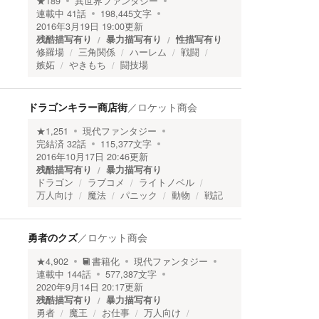
★
189
異世界ファンタジー
連載中
41
話
198,445
文字
2016年3月19日 19:00
更新
残酷描写有り
暴力描写有り
性描写有り
修羅場
三角関係
ハーレム
戦闘
嫉妬
やきもち
闘技場
ドラゴンキラー商店街
／
ロケット商会
★
1,251
現代ファンタジー
完結済
32
話
115,377
文字
2016年10月17日 20:46
更新
残酷描写有り
暴力描写有り
ドラゴン
ラブコメ
ライトノベル
万人向け
魔法
パニック
動物
戦記
勇者のクズ
／
ロケット商会
★
4,902
書籍化
現代ファンタジー
連載中
144
話
577,387
文字
2020年9月14日 20:17
更新
残酷描写有り
暴力描写有り
勇者
魔王
お仕事
万人向け