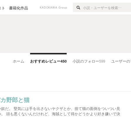
スト
書籍化作品
KADOKAWA Group
ホーム
おすすめレビュー
450
小説のフォロー
599
ユーザーの
バカ野郎と猫
い奴だ。 堅気には手を出さないヤクザとか、捨て猫の面倒をついつい見
つ。 頭も悪くないんだけれど、海賊として得かどうかより好き嫌いで決