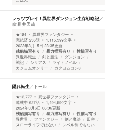
ごはん
レッツプレイ！異世界ダンジョン生存戦略記
／
森瀬 井叉哉
★
184
異世界ファンタジー
完結済
236
話
1,115,399
文字
2023年3月15日 23:35
更新
残酷描写有り
暴力描写有り
性描写有り
異世界転生
剣と魔法
ダンジョン
戦記
シリアス
ライトノベル
カクヨムオンリー
カクヨムコン8
隠れ転生
／
トール
★
12,777
異世界ファンタジー
連載中
627
話
1,494,590
文字
2024年3月6日 06:36
更新
残酷描写有り
暴力描写有り
性描写有り
異世界
ファンタジー
剣と魔法
田舎
スローライフではない
レベル制でもない