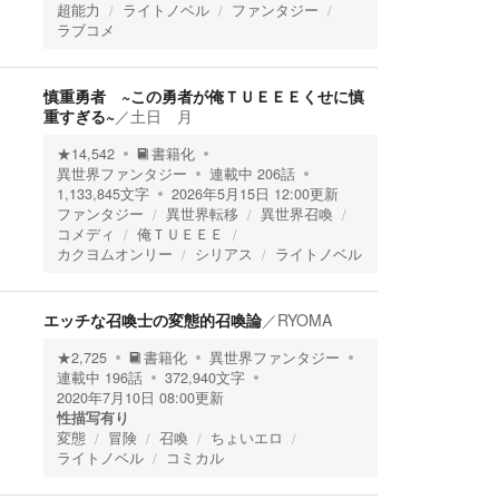
超能力
ライトノベル
ファンタジー
ラブコメ
慎重勇者 ~この勇者が俺ＴＵＥＥＥくせに慎
重すぎる~
／
土日 月
★
14,542
書籍化
異世界ファンタジー
連載中
206
話
1,133,845
文字
2026年5月15日 12:00
更新
ファンタジー
異世界転移
異世界召喚
コメディ
俺ＴＵＥＥＥ
カクヨムオンリー
シリアス
ライトノベル
エッチな召喚士の変態的召喚論
／
RYOMA
★
2,725
書籍化
異世界ファンタジー
連載中
196
話
372,940
文字
2020年7月10日 08:00
更新
性描写有り
変態
冒険
召喚
ちょいエロ
ライトノベル
コミカル