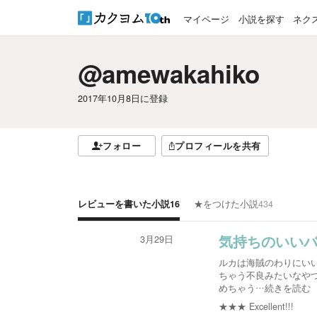
マイページ
小説を探す
ネク
@amewakahiko
2017年10月8日
に登録
フォロー
プロフィールを共有
レビューを書いた小説
16
★をつけた小説
434
3月29日
気持ちのいい
ルカは海賊のわりにい
ちゃう不良みたいなや
めちゃう
…続きを読む
★★★
Excellent!!!