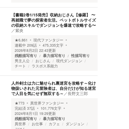
【書籍2巻1/15発売】収納おじさん【修羅】 〜
再就職で夢の探索者生活。ペットボトルサイズ
の収納スキルでダンジョンを爆速で攻略する〜
／
紫炎
★
6,861
現代ファンタジー
連載中
209
話
475,335
文字
2026年8月2日 22:43
更新
残酷描写有り
暴力描写有り
性描写有り
男主人公
おじさん
現代ダンジョン
チート
ラスボス系能力
人外剣士は力に魅せられ裏迷宮を攻略す～化け
物扱いされた元冒険者は、自分だけが知る迷宮
で人目を気にせず無双する～
／
長野文三郎
★
773
異世界ファンタジー
完結済
37
話
101,776
文字
2024年8月1日 19:29
更新
残酷描写有り
暴力描写有り
異世界
お仕事
カフェ
ダンジョン