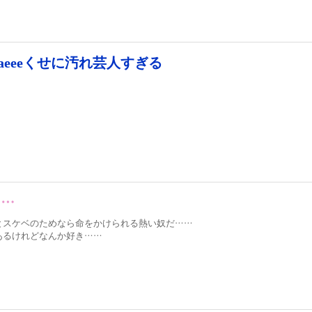
aeeeくせに汚れ芸人すぎる
……
とスケベのためなら命をかけられる熱い奴だ……
あるけれどなんか好き……