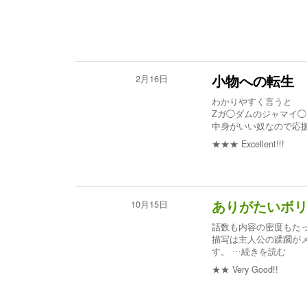
2月16日
小物への転生
わかりやすく言うと
Zガ◯ダムのジャマイ
中身がいい奴なので応
★★★
Excellent!!!
10月15日
ありがたいボ
話数も内容の密度もたっ
描写は主人公の蹂躙が
す。
…続きを読む
★★
Very Good!!