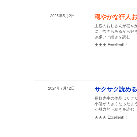
2025年5月2日
穏やかな狂人
主役のおじさんが穏や
に、怖さもあるから好
き嫌い
…続きを読む
★★★
Excellent!!!
2024年7月12日
サクサク読め
長野先生の作品はサク
小僧が大きくなったよ
が魅力的
…続きを読む
★★★
Excellent!!!