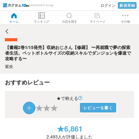
新規登録
ログイン
KADOKAWA Group
【書籍2巻1/15発売】収納おじさん【修羅】 〜再就職で夢の
探索者生活。ペットボトルサイズの収納スキルでダンジョン
を爆速で攻略する〜
ホーム
ランキング
小説を探す
マイページ
その他
【書籍2巻1/15発売】収納おじさん【修羅】 〜再就職で夢の探索
者生活。ペットボトルサイズの収納スキルでダンジョンを爆速で
攻略する〜
紫炎
おすすめレビュー
★で称える
★
★
★
レビューを書く
★
6,861
2,493
人が評価しました