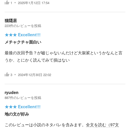
1
2025年1月12日 17:54
猫隠居
223
件の
レビューを投稿
★★★
Excellent!!!
メチャクチャ面白い
最後の次回予告？が嘘じゃないんだけど大袈裟というかなんと言
うか、とにかく読んでみて損はない
3
2024年12月30日 22:02
ryuden
887
件の
レビューを投稿
★★★
Excellent!!!
地の文が好み
このレビューは小説のネタバレを含みます。
全文を読む（
97
文