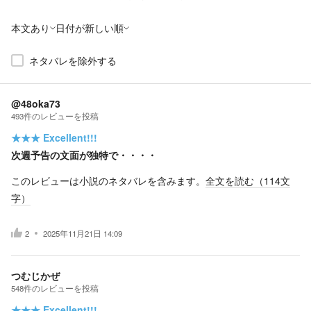
本文あり
日付が新しい順
ネタバレを除外する
@48oka73
493
件の
レビューを投稿
★★★
Excellent!!!
次週予告の文面が独特で・・・・
このレビューは小説のネタバレを含みます。
全文を読む（
114
文
字）
2
2025年11月21日 14:09
つむじかぜ
548
件の
レビューを投稿
★★★
Excellent!!!