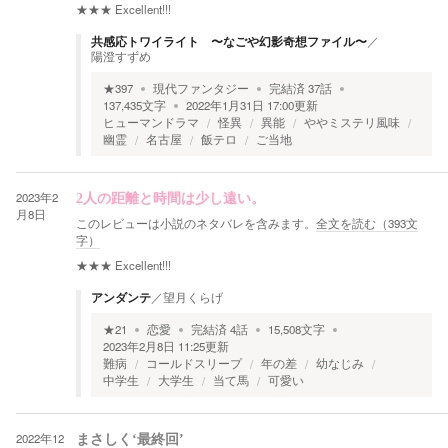
★★★
Excellent!!!
共感応トワイライト 〜なごや幻影奇想ファイル〜
／
陽澄すずめ
★
397
現代ファンタジー
完結済
37
話
137,435
文字
2022年1月31日 17:00
更新
ヒューマンドラマ
怪異
異能
ややミステリ風味
幽霊
名古屋
飯テロ
ご当地
2023年2
2人の距離と時間は少し遠い。
月8日
このレビューは小説のネタバレを含みます。
全文を読む（
393
文
字）
★★★
Excellent!!!
アンダンテ
／
望月くらげ
★
21
恋愛
完結済
4
話
15,508
文字
2023年2月8日 11:25
更新
難病
コールドスリープ
年の差
幼なじみ
中学生
大学生
当て馬
可愛い
2022年12
まさしく‘最終回’