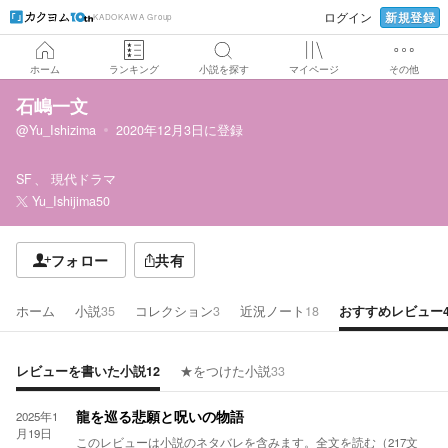
新規登録
ログイン
KADOKAWA Group
ホーム
ランキング
小説を探す
マイページ
その他
石嶋一文
@Yu_Ishizima
2020年12月3日
に登録
SF
現代ドラマ
Yu_Ishijima50
フォロー
共有
ホーム
小説
35
コレクション
3
近況ノート
18
おすすめレビュー
レビューを書いた小説
12
★をつけた小説
33
2025年1
龍を巡る悲願と呪いの物語
月19日
このレビューは小説のネタバレを含みます。
全文を読む（
217
文