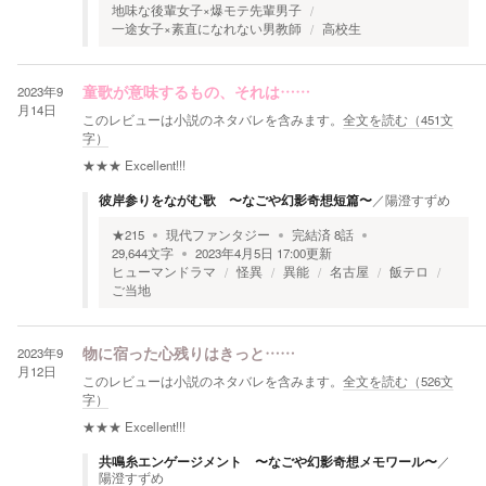
地味な後輩女子×爆モテ先輩男子
一途女子×素直になれない男教師
高校生
2023年9
童歌が意味するもの、それは……
月14日
このレビューは小説のネタバレを含みます。
全文を読む（
451
文
字）
★★★
Excellent!!!
彼岸参りをながむ歌 〜なごや幻影奇想短篇〜
／
陽澄すずめ
★
215
現代ファンタジー
完結済
8
話
29,644
文字
2023年4月5日 17:00
更新
ヒューマンドラマ
怪異
異能
名古屋
飯テロ
ご当地
2023年9
物に宿った心残りはきっと……
月12日
このレビューは小説のネタバレを含みます。
全文を読む（
526
文
字）
★★★
Excellent!!!
共鳴糸エンゲージメント 〜なごや幻影奇想メモワール〜
／
陽澄すずめ