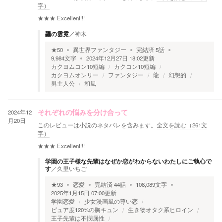
字）
★★★
Excellent!!!
龘の雲霓
／
神木
★
50
異世界ファンタジー
完結済
5
話
9,984
文字
2024年12月27日 18:02
更新
カクヨムコン10短編
カクコン10短編
カクヨムオンリー
ファンタジー
龍
幻想的
男主人公
和風
2024年12
それぞれの悩みを分け合って
月20日
このレビューは小説のネタバレを含みます。
全文を読む（
261
文
字）
★★★
Excellent!!!
学園の王子様な先輩はなぜか恋がわからないわたしにご執心で
す
／
久里いちご
★
93
恋愛
完結済
44
話
108,089
文字
2025年1月15日 07:00
更新
学園恋愛
少女漫画風の尊い恋
ピュア度120%の胸キュン
生き物オタク系ヒロイン
王子先輩は不憫属性