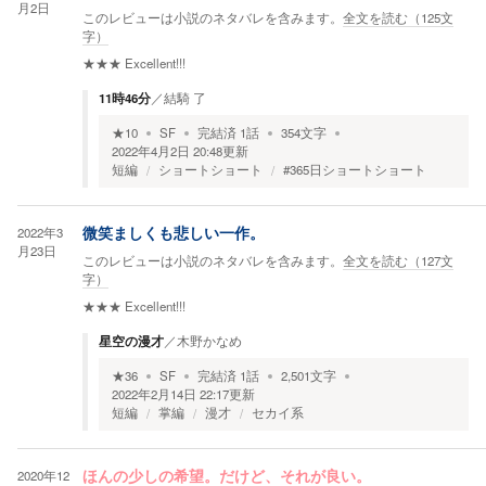
月2日
このレビューは小説のネタバレを含みます。
全文を読む（
125
文
字）
★★★
Excellent!!!
11時46分
／
結騎 了
★
10
SF
完結済
1
話
354
文字
2022年4月2日 20:48
更新
短編
ショートショート
#365日ショートショート
2022年3
微笑ましくも悲しい一作。
月23日
このレビューは小説のネタバレを含みます。
全文を読む（
127
文
字）
★★★
Excellent!!!
星空の漫才
／
木野かなめ
★
36
SF
完結済
1
話
2,501
文字
2022年2月14日 22:17
更新
短編
掌編
漫才
セカイ系
2020年12
ほんの少しの希望。だけど、それが良い。