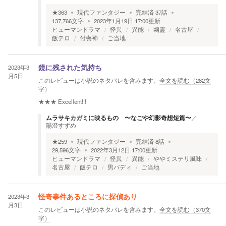
★
363
現代ファンタジー
完結済
37
話
137,766
文字
2023年1月19日 17:00
更新
ヒューマンドラマ
怪異
異能
幽霊
名古屋
飯テロ
付喪神
ご当地
2023年3
鏡に残された気持ち
月5日
このレビューは小説のネタバレを含みます。
全文を読む（
282
文
字）
★★★
Excellent!!!
ムラサキカガミに映るもの 〜なごや幻影奇想短篇〜
／
陽澄すずめ
★
259
現代ファンタジー
完結済
8
話
29,596
文字
2022年3月12日 17:00
更新
ヒューマンドラマ
怪異
異能
ややミステリ風味
名古屋
飯テロ
男バディ
ご当地
2023年3
怪奇事件あるところに探偵あり
月3日
このレビューは小説のネタバレを含みます。
全文を読む（
370
文
字）