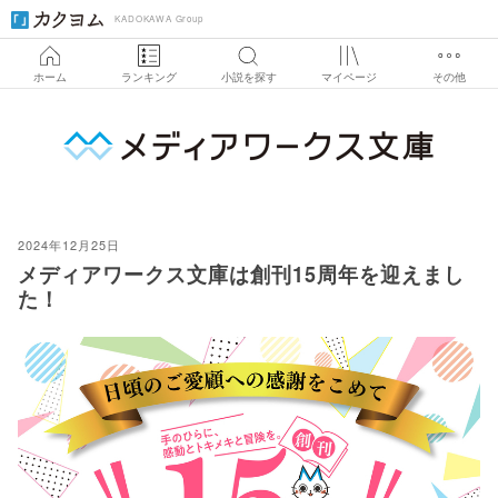
KADOKAWA Group
ホーム
ランキング
小説を探す
マイページ
その他
2024
12
25
メディアワークス文庫は創刊15周年を迎えまし
た！