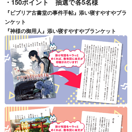
・150ポイント 抽選で各5名様
『ビブリア古書堂の事件手帖』添い寝すやすやブラ
ンケット
『神様の御用人』添い寝すやすやブランケット