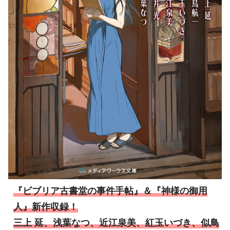
『ビブリア古書堂の事件手帖』＆『神様の御用
人』新作収録！
三上 延、浅葉なつ、近江泉美、紅玉いづき、似鳥