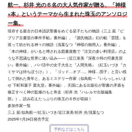
航一、杉井 光の６名の大人気作家が贈る、「神様
×本」というテーマから生まれた珠玉のアンソロジ
ー集。
現存する最古の日本語訳聖書をめぐる栞子たちの物語（三上 延『ビ
ブリア古書堂の事件手帖』番外編）、『源氏物語』幻の帖「雲隠」を
巡って紡がれる神々の物語（浅葉なつ『神様の御用人』番外編）、
「本の神様」がいると噂される図書屋敷で『注文の多い料理店』のよ
うな不思議な世界に迷い込み――（近江泉美『深夜０時の司書見習
い』番外編）、パパ活中の女子大生と『人間失格』（紅玉いづき『カ
ミサマは待ちぼうけ』）、「ゴッド…オブ…。神様…団子」と言い残
して倒れた青年と、あるミステリー作家（似鳥航一『いらっしゃいま
せ 下町和菓子 栗丸堂』番外編）、天国にある出版社が聖書の矛盾を
修正すべく神の監修のもと奔走（杉井 光『ハレルヤ出版編集
部』）。読み応えたっぷりの珠玉の６作が収録！
参加作家一覧
三上 延/似鳥航一/紅玉いづき/近江泉美/杉井 光/浅葉なつ
2025年1月24日発売予定
予約などはこちら