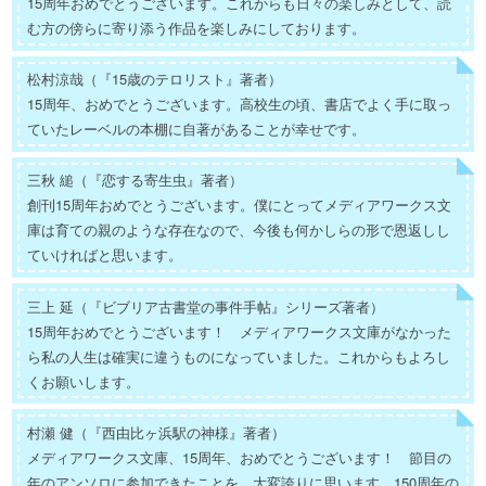
15周年おめでとうございます。これからも日々の楽しみとして、読
む方の傍らに寄り添う作品を楽しみにしております。
松村涼哉（『15歳のテロリスト』著者）
15周年、おめでとうございます。高校生の頃、書店でよく手に取っ
ていたレーベルの本棚に自著があることが幸せです。
三秋 縋（『恋する寄生虫』著者）
創刊15周年おめでとうございます。僕にとってメディアワークス文
庫は育ての親のような存在なので、今後も何かしらの形で恩返しし
ていければと思います。
三上 延（『ビブリア古書堂の事件手帖』シリーズ著者）
15周年おめでとうございます！ メディアワークス文庫がなかった
ら私の人生は確実に違うものになっていました。これからもよろし
くお願いします。
村瀬 健（『西由比ヶ浜駅の神様』著者）
メディアワークス文庫、15周年、おめでとうございます！ 節目の
年のアンソロに参加できたことを、大変誇りに思います。150周年の