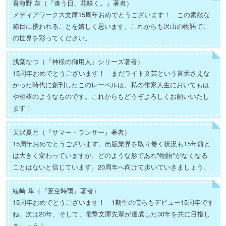
青海野 灰（『逢う日、花咲く。』著者）
メディアワークス文庫15周年おめでとうございます！ この素敵な
節目に携われることを嬉しく思います。これからも沢山の物語でこ
の世界を彩ってください。
浅葉なつ（『神様の御用人』シリーズ著者）
15周年おめでとうございます！ まだライト文芸という言葉さえな
かった時代に創刊したこのレーベルは、私の作家人生においてもは
や相棒のようなものです。これからもどうぞよろしくお願いいたし
ます！
天沢夏月（『サマー・ランサー』著者）
15周年おめでとうございます。出版業界を取り巻く状況も15年前と
は大きく変わっていますが、どのような形であれ"物語"がなくなる
ことはないと信じています。20周年へ向けて歩いていきましょう。
綾崎 隼（『蒼空時雨』著者）
15周年おめでとうございます！ 1期生の僕らもデビュー15周年です
ね。次は20年、そして、電撃文庫先輩が達成した30年を共に目指し
ましょう！