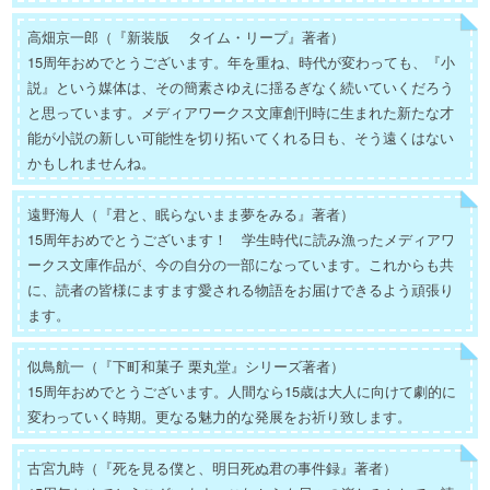
高畑京一郎（『新装版 タイム・リープ』著者）
15周年おめでとうございます。年を重ね、時代が変わっても、『小
説』という媒体は、その簡素さゆえに揺るぎなく続いていくだろう
と思っています。メディアワークス文庫創刊時に生まれた新たな才
能が小説の新しい可能性を切り拓いてくれる日も、そう遠くはない
かもしれませんね。
遠野海人（『君と、眠らないまま夢をみる』著者）
15周年おめでとうございます！ 学生時代に読み漁ったメディアワ
ークス文庫作品が、今の自分の一部になっています。これからも共
に、読者の皆様にますます愛される物語をお届けできるよう頑張り
ます。
似鳥航一（『下町和菓子 栗丸堂』シリーズ著者）
15周年おめでとうございます。人間なら15歳は大人に向けて劇的に
変わっていく時期。更なる魅力的な発展をお祈り致します。
古宮九時（『死を見る僕と、明日死ぬ君の事件録』著者）