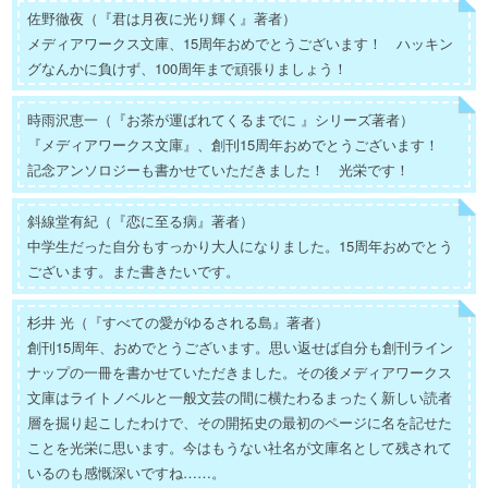
佐野徹夜（『君は月夜に光り輝く』著者）
メディアワークス文庫、15周年おめでとうございます！ ハッキン
グなんかに負けず、100周年まで頑張りましょう！
時雨沢恵一（『お茶が運ばれてくるまでに 』シリーズ著者）
『メディアワークス文庫』、創刊15周年おめでとうございます！
記念アンソロジーも書かせていただきました！ 光栄です！
斜線堂有紀（『恋に至る病』著者）
中学生だった自分もすっかり大人になりました。15周年おめでとう
ございます。また書きたいです。
杉井 光（『すべての愛がゆるされる島』著者）
創刊15周年、おめでとうございます。思い返せば自分も創刊ライン
ナップの一冊を書かせていただきました。その後メディアワークス
文庫はライトノベルと一般文芸の間に横たわるまったく新しい読者
層を掘り起こしたわけで、その開拓史の最初のページに名を記せた
ことを光栄に思います。今はもうない社名が文庫名として残されて
いるのも感慨深いですね……。