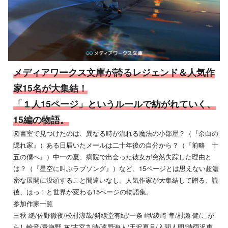
メディアワークス文庫が誇るレジェンド＆人気作
家15名が大集結！
「１人15ページ」というルールで紡がれていく、
15編の物語。
図書室で見つけたのは、異なる時が流れる魔法の小部屋？（『余白の
隠れ家』）ある日届いたメールは二十年後の自分から？（『前略 十
五の僕へ』）中一の夏、病院で出会った彼女が突然失踪した理由と
は？（『星空に叫ぶラブソング』）など、15ページとは思えない超濃
密な展開に没頭すること間違いなし。人気作家が大集結して贈る、読
後、はっ！と世界が変わる15ページの物語集。
参加作家一覧
三秋 縋/佐野徹夜/松村涼哉/斜線堂有紀/一条 岬/綾崎 隼/村瀬 健/こが
らし輪音/青海野 灰/古宮九時/遠野海人/天沢夏月/入間人間/時雨沢恵