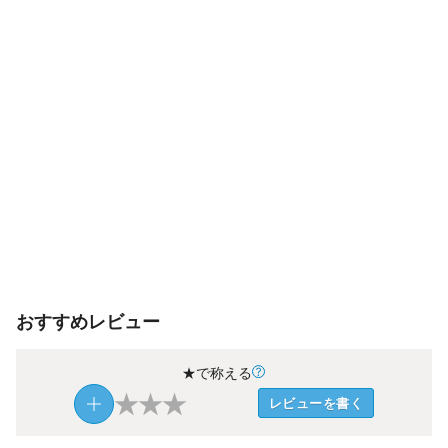
おすすめレビュー
★で称える
★
★
★
レビューを書く