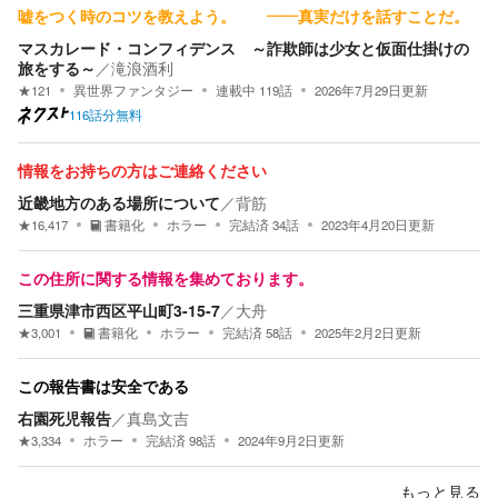
嘘をつく時のコツを教えよう。 ――真実だけを話すことだ。
マスカレード・コンフィデンス ～詐欺師は少女と仮面仕掛けの
旅をする～
／
滝浪酒利
★
121
異世界ファンタジー
連載中
119
話
2026年7月29日
更新
116話分無料
情報をお持ちの方はご連絡ください
近畿地方のある場所について
／
背筋
★
16,417
書籍化
ホラー
完結済
34
話
2023年4月20日
更新
この住所に関する情報を集めております。
三重県津市西区平山町3-15-7
／
大舟
★
3,001
書籍化
ホラー
完結済
58
話
2025年2月2日
更新
この報告書は安全である
右園死児報告
／
真島文吉
★
3,334
ホラー
完結済
98
話
2024年9月2日
更新
もっと見る