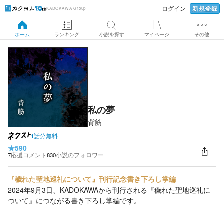
新規登録
ログイン
KADOKAWA Group
ホーム
ランキング
小説を探す
マイページ
その他
私の夢
背筋
1話分無料
★
590
7
応援コメント
830
小説のフォロワー
『穢れた聖地巡礼について』刊行記念書き下ろし掌編
2024年9月3日、KADOKAWAから刊行される『穢れた聖地巡礼に
ついて』につながる書き下ろし掌編です。