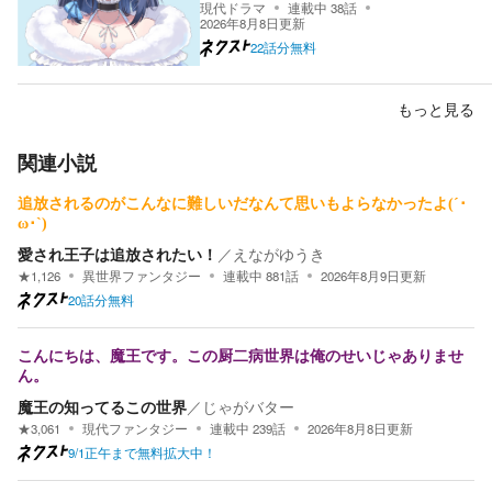
現代ドラマ
連載中
38
話
2026年8月8日
更新
22話分無料
もっと見る
関連小説
追放されるのがこんなに難しいだなんて思いもよらなかったよ(´･
ω･`)
愛され王子は追放されたい！
／
えながゆうき
★
1,126
異世界ファンタジー
連載中
881
話
2026年8月9日
更新
20話分無料
こんにちは、魔王です。この厨二病世界は俺のせいじゃありませ
ん。
魔王の知ってるこの世界
／
じゃがバター
★
3,061
現代ファンタジー
連載中
239
話
2026年8月8日
更新
9/1正午まで無料拡大中！