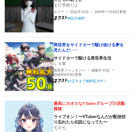
まだ学校だよ
ホラー
完結済
51
話
2025年11月22日
更新
48話分無料
異世界をサイドカーで駆け抜ける夢を
見たんだ……
サイドカーで駆ける異世界生活
ＬＡ軍
異世界ファンタジー
連載中
67
話
2026年8月9日
更新
9/1正午まで無料拡大中！
最高にカオスなVTuberグループの活動
模様
ライブオン！〜VTuberなんだが配信切
り忘れたら伝説になってた〜
七斗七