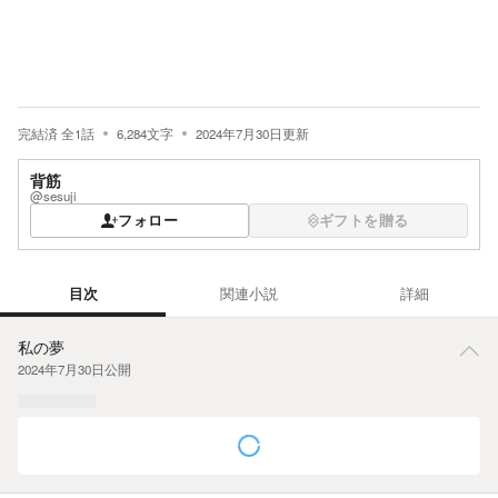
完結済
全
1
話
6,284
文字
2024年7月30日
更新
背筋
@sesuji
フォロー
ギフトを贈る
目次
関連小説
詳細
目次
私の夢
2024年7月30日
公開