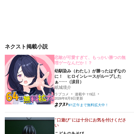
ネクスト掲載小説
恋敵が可愛すぎて、もっかい勝つの無
理ゲーなんだか！？
幼馴染み（わたし）が勝ったはずなの
に！ ヒロインレースがループした
ぁ……（涙目）
紙城境介
ラブコメ
連載中
119
話
2026年8月9日
更新
9/1正午まで無料拡大中！
"口遊び"には十分にお気を付けくださ
い
こどものあそび