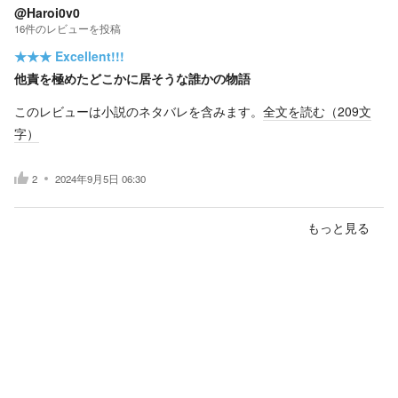
@Haroi0v0
16
件の
レビューを投稿
★★★
Excellent!!!
他責を極めたどこかに居そうな誰かの物語
このレビューは小説のネタバレを含みます。
全文を読む（
209
文
字）
2
2024年9月5日 06:30
もっと見る