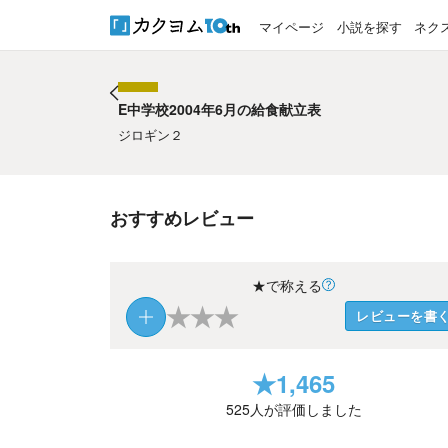
マイページ
小説を探す
ネク
E中学校2004年6月の給食献立表
E中学校2004年6月の給食献立表
ジロギン２
おすすめレビュー
★で称える
★
★
★
レビューを書
★
1,465
525
人が評価しました