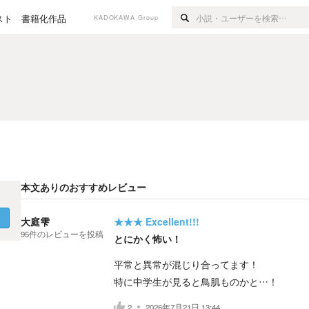
スト
書籍化作品
KADOKAWA Group
本文ありのおすすめレビュー
く
大庭雫
★★★
Excellent!!!
95
件の
レビューを投稿
とにかく怖い！
平常と異常が混じり合ってます！
特に中学生が見ると鳥肌ものかと…！
2
2026年7月21日 13:44