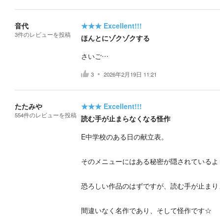
音代
★★★
Excellent!!!
3
件の
レビューを投稿
ほんとにゾクゾクする
さいご…
3
2026年2月19日 11:21
たたみや
★★★
Excellent!!!
554
件の
レビューを投稿
読む手が止まらなくなる怪作
E中学校のある日の献立表。
そのメニューにはある秘密が隠されているよ
恐ろしい作品のはずですが、読む手が止まり
間違いなく名作であり、そして怪作です☆