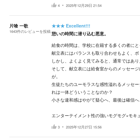
4
2025年12月29日 21:54
片喰 一歌
★★★
Excellent!!!
1643
件の
レビューを投稿
憩いの時間に潜り込む悪意。
給食の時間は、学校に在籍する多くの者にと
献立表にはバランスも取り合わせもよく、ボ
しかし、よくよく見てみると、通常ではあり
そして、献立表には給食室からのメッセージ
が。
生徒たちのユーモラスな感性溢れるメッセー
れは一体どういうことなのか？
小さな違和感はやがて疑心へ、最後は確信へ
エンターテイメント性の強いモグモグ×モキ
3
2025年12月27日 15:56