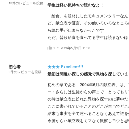
13
件の
レビューを投稿
学生は軽い気持ちで読むなよ！
「給食」を題材にしたモキュメンタリーなん
ど、献立表や証言、その他いろいろなところ
ら読む手が止まらなかったです！
ただ、普段給食を食べてる学生は読まないほ
1
2026年5月9日 11:33
初心者
★★★
Excellent!!!
9
件の
レビューを投稿
最初は間違い探しの感覚で異物を探していま
初めの章である「2004年6月の献立表」は
ー・さらには生徒からの声まで！とってもリ
の時は献立表に紛れた異物を探すのに夢中だ
ここに書かれていることのどこが本当でどこ
結末も事実を全て述べることなくあえて謎を
今度からハ献立表をくマなく観察しヨウと思