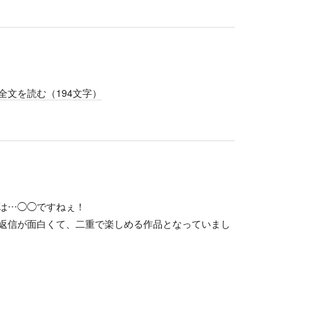
全文を読む（
194
文字）
は…◯◯ですねぇ！
返信が面白くて、二重で楽しめる作品となっていまし