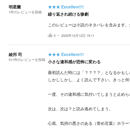
明星蘭
★★★
Excellent!!!
1
件の
レビューを投稿
繰り返され続ける惨劇
このレビューは小説のネタバレを含みます。
3
2025年12月12日 19:11
綾邦 司
★★★
Excellent!!!
511
件の
レビューを投稿
小さな違和感が恐怖に変わる
最初読んだ時には「？？？？」となるかもし
しかししかし、よく読んで下さい。きっと何
一度、その違和感に気付いてしまうと止めら
次は、次は？と読み進めてしまう。
心底、気持の悪さのある（誉め言葉）ホラー