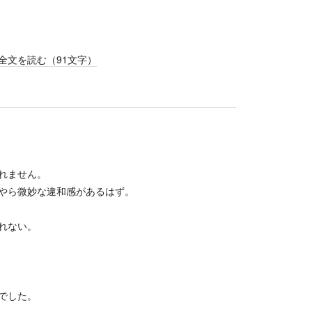
全文を読む（
91
文字）
れません。
やら微妙な違和感があるはず。
れない。
でした。