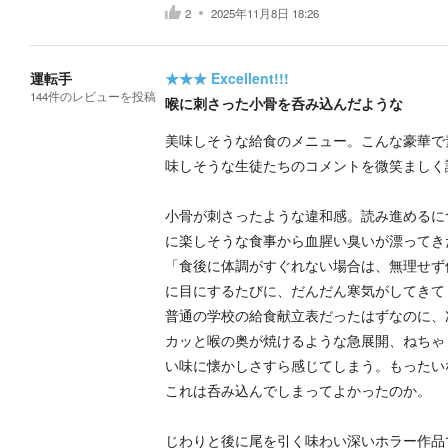
2
2025年11月8日 18:26
運転手
★★★
Excellent!!!
144
件の
レビューを投稿
喉に刺さった小骨を呑み込んだような
美味しそうな給食のメニュー。こんな豪華で
味しそうな生徒たちのコメントを微笑ましく
小骨が刺さったような違和感。読み進めるに
に楽しそうな食事から血腥い臭いが漂ってき
「食後に体調がすぐれない場合は、無理せず
に目にするたびに、だんだん寒気がしてきて
普通の学校の給食献立表だったはずなのに、
カッと喉の奥が焼けるような急展開、ねちゃ
い味に懐かしさすら感じてしまう。もったい
これは呑み込んでしまってよかったのか。
じわりと後に尾を引く味わい深いホラー作品