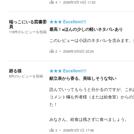
4
2026年3月14日 11:52
端っこにいる図書委
★★★
Excellent!!!
員
最高！※ほんの少しの軽いネタバレあり
118
件の
レビューを投稿
このレビューは小説のネタバレを含みます。
2
2026年3月6日 22:24
廻る猫
★★★
Excellent!!!
8
件の
レビューを投稿
献立表から香る、美味しそうな匂い
読んでいってもらうと分かるのですが、これ
コメント欄も作者様（または給食室）からの
た！
みなさん、給食は残さずに食べましょう。
3
2026年3月1日 17:48