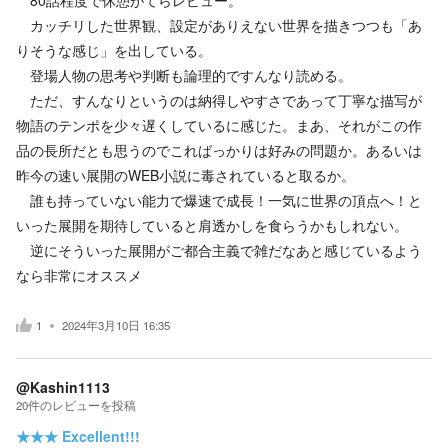
カッチリした世界観、設定がありえない世界を描きつつも「あ
りそうな感じ」を出している。
登場人物の思考や判断も論理的ですんなり読める。
ただ、すんなりというのは納得しやすさであって丁寧な描写が
物語のテンポを少々遅くしているに感じた。まあ、それがこの作
品の長所だとも思うのでこればっかりは好みの問題か。あるいは
昨今の速い展開のWEB小説に毒されていると取るか。
誰も持っていない能力で爆速で成長！一気に世界の頂点へ！と
いった展開を期待していると肩透かしを食らうかもしれない。
逆にそういった展開がご都合主義で雑だなあと感じているよう
なら非常にオススメ
1
2024年3月10日 16:35
@Kashin1113
20
件の
レビューを投稿
★★★
Excellent!!!