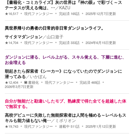
【書籍化・コミカライズ】灰の世界は『神の眼』で彩づく～ス
テータスが見える俺は、…
／
KAZU
★
16,517
現代ファンタジー
完結済
165
話
2025年12月7日
更新
異世界帰りの勇者の日常的非日常ダンジョンライフ。
サイタマダンジョン
／
山口遊子
★
14,704
現代ファンタジー
完結済
333
話
2024年6月15日
更新
ダンジョンに潜る、レベル上がる、スキル覚える、下層に進む、
お金増える
朝起きたら探索者《シーカー》になっていたのでダンジョンに
潜ってみる
／
いかぽん
★
12,404
書籍化
現代ファンタジー
完結済
469
話
2026年3月7日
更新
自分が無能だと勘違いしたモブ、熟練度で得た全てを超越した体
で無双する。
高校デビューに失敗した無能探索者は人間を極める～レベルもス
キルも能力値もない俺…
／
ミポリオン
★
19,743
現代ファンタジー
連載中
511
話
2025年1月12日
更新