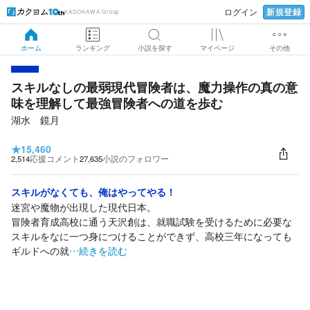
新規登録
ログイン
KADOKAWA Group
ホーム
ランキング
小説を探す
マイページ
その他
スキルなしの最弱現代冒険者は、魔力操作の真の意
味を理解して最強冒険者への道を歩む
湖水 鏡月
★
15,460
2,514
応援コメント
27,635
小説のフォロワー
スキルがなくても、俺はやってやる！
迷宮や魔物が出現した現代日本。
冒険者育成高校に通う天沢創は、就職試験を受けるために必要な
スキルをなに一つ身につけることができず、高校三年になっても
ギルドへの就
…続きを読む