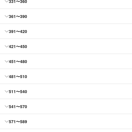
331〜360
361〜390
391〜420
421〜450
451〜480
481〜510
511〜540
541〜570
571〜589