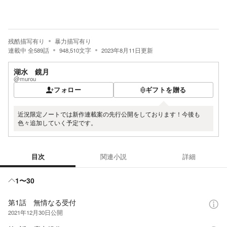
残酷描写有り
暴力描写有り
連載中
全
589
話
948,510
文字
2023年8月11日
更新
湖水 鏡月
@murou
フォロー
ギフトを贈る
近況限定ノートでは新作連載案の先行公開をしております！今後も
色々追加していく予定です。
目次
関連小説
詳細
目次
1〜30
第1話 無情なる受付
2021年12月30日
公開