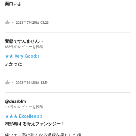
面白いよ
2023年7月29日 03:28
変態ですんません…
688
件の
レビューを投稿
★★
Very Good!!
よかった
2023年6月20日 13:54
@dearblm
109
件の
レビューを投稿
★★★
Excellent!!!
2転3転する骨太ファンタジー！
俺ツエー系は強くなる過程を果たした後