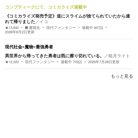
コンプティークにて、コミカライズ連載中
《コミカライズ発売予定》道にスライムが捨てられていたから連
れて帰りました
／
イコ
★
13,840
書籍化
現代ファンタジー
連載中
607
話
2026年8月2日
更新
現代社会×魔物×最強勇者
異世界から帰ってきた勇者は既に擦り切れている。
／
暁月ライト
★
12,020
現代ファンタジー
連載中
703
話
2026年7月28日
更新
もっと見る