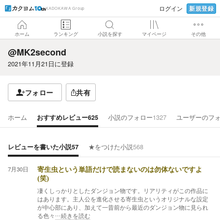
新規登録
ログイン
KADOKAWA Group
ホーム
ランキング
小説を探す
マイページ
その他
@MK2second
2021年11月21日
に登録
フォロー
共有
ホーム
おすすめレビュー
625
小説のフォロー
1327
ユーザーのフ
レビューを書いた小説
57
★をつけた小説
568
7月30日
寄生虫という単語だけで読まないのは勿体ないですよ
(笑)
凄くしっかりとしたダンジョン物です。リアリティがこの作品に
はあります。主人公を進化させる寄生虫というオリジナルな設定
が中心部にあり、加えて一昔前から最近のダンジョン物に見られ
る色々
…続きを読む