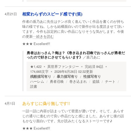
4月21日
相変わらずのスピード感です(笑)
作者の盾乃あに先生はテンポ良く進んでいく作品を書くのが持ち
味の様ですね。しかも結構面白いので新作が出る度読ませて頂い
てます。今作も設定的に良い作品になりそうな気がします。今後
の更新
…続きを読む
★★★
Excellent!!!
勇者はおっさん？俺は？《巻き込まれ召喚でおっさんが勇者だ
ったので好きにさせてもらいます》
／
盾乃あに
★
1,422
異世界ファンタジー
完結済
84
話
174,665
文字
2026年6月26日 02:32
更新
残酷描写有り
暴力描写有り
性描写有り
ハーレム
勇者召喚
巻き込まれ
盗賊
チート
読書
4月1日
あらすじに偽り無しです!!
一話一話に内容が詰まっていて密度が濃いです。そして、あらす
じの通りに進むので良い作品だなと感じました。あらすじ後の話
もかなり面白いです。先が読みたくなるストーリーです♪
★★★
Excellent!!!