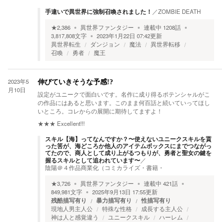
手違いで異世界に強制召喚されました！
／
ZOMBIE DEATH
★
2,386
異世界ファンタジー
連載中
1208
話
3,817,808
文字
2023年1月22日 07:42
更新
異世界転生
ダンジョン
魔法
異世界転移
召喚
勇者
魔王
2023年5
伸びていきそうな予感!?
月10日
設定がユニークで面白いです。名作に成り得るポテンシャルがこ
の作品にはあると思います。このまま何百話と続いていってほし
いところ。コレからの展開に期待してますよ！
★★★
Excellent!!!
スキル【海】ってなんですか？〜使えないユニークスキルを貰
った筈が、海どころか他人のアイテムボックスにまでつながっ
てたので、商人として成り上がるつもりが、勇者と聖女の鍵を
握るスキルとして追われています〜
／
陰陽＠４作品商業化（コミカライズ・書籍・
★
3,726
異世界ファンタジー
連載中
421
話
849,981
文字
2025年9月13日 17:55
更新
残酷描写有り
暴力描写有り
性描写有り
現地人男主人公
特殊な性格
成長する主人公
神は人と感覚違う
ユニークスキル
ハーレム