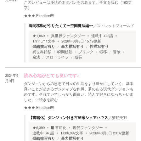
このレビューは小説のネタバレを含みます。
全文を読む（
163
文
字）
★★★
Excellent!!!
瞬間移動がやりたくて〜空間魔法編〜
／
ストレットフィールド
★
1,860
異世界ファンタジー
連載中
475
話
1,911,711
文字
2026年8月5日 15:19
更新
残酷描写有り
暴力描写有り
性描写有り
異世界転移
瞬間移動
ブリンク
転移
冒険
魔法
スローライフ
成長
2024年9
読み心地がとても良いです♪
月9日
ダンジョンからの恩恵で日々の生活をより豊かにしていく。基本
良いことが起きるボジティブな作風。夢のある現代ダンジョンも
のです。それでいてしっかり面白い。読んで好きになっちゃいま
した。
…続きを読む
★★★
Excellent!!!
【書籍化】ダンジョン付き古民家シェアハウス
／
猫野美羽
★
6,399
書籍化
現代ファンタジー
連載中
348
話
1,086,992
文字
2026年8月5日 23:02
更新
残酷描写有り
暴力描写有り