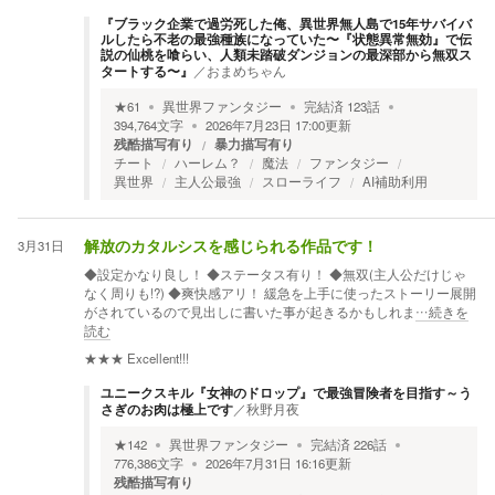
​『ブラック企業で過労死した俺、異世界無人島で15年サバイバ
ルしたら不老の最強種族になっていた〜『状態異常無効』で伝
説の仙桃を喰らい、人類未踏破ダンジョンの最深部から無双ス
タートする〜』
／
おまめちゃん
★
61
異世界ファンタジー
完結済
123
話
394,764
文字
2026年7月23日 17:00
更新
残酷描写有り
暴力描写有り
チート
ハーレム？
魔法
ファンタジー
異世界
主人公最強
スローライフ
AI補助利用
3月31日
解放のカタルシスを感じられる作品です！
◆設定かなり良し！ ◆ステータス有り！ ◆無双(主人公だけじゃ
なく周りも!?) ◆爽快感アリ！ 緩急を上手に使ったストーリー展開
がされているので見出しに書いた事が起きるかもしれま
…続きを
読む
★★★
Excellent!!!
ユニークスキル『女神のドロップ』で最強冒険者を目指す～う
さぎのお肉は極上です
／
秋野月夜
★
142
異世界ファンタジー
完結済
226
話
776,386
文字
2026年7月31日 16:16
更新
残酷描写有り