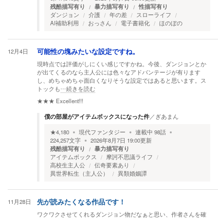
残酷描写有り
暴力描写有り
性描写有り
ダンジョン
介護
年の差
スローライフ
AI補助利用
おっさん
電子書籍化
ほのぼの
12月4日
可能性の塊みたいな設定ですね。
現時点では評価がしにくい感じですかね。今後、ダンジョンとか
が出てくるのなら主人公には色々なアドバンテージが有ります
し、めちゃめちゃ面白くなりそうな設定ではあると思います。ス
トックも
…続きを読む
★★★
Excellent!!!
僕の部屋がアイテムボックスになった件
／
ぎあまん
★
4,180
現代ファンタジー
連載中
98
話
224,257
文字
2026年8月7日 19:00
更新
残酷描写有り
暴力描写有り
アイテムボックス
摩訶不思議ライフ
高校生主人公
伝奇要素あり
異世界転生（主人公）
異類婚姻譚
11月28日
先が読みたくなる作品です！
ワクワクさせてくれるダンジョン物だなぁと思い、作者さんを確