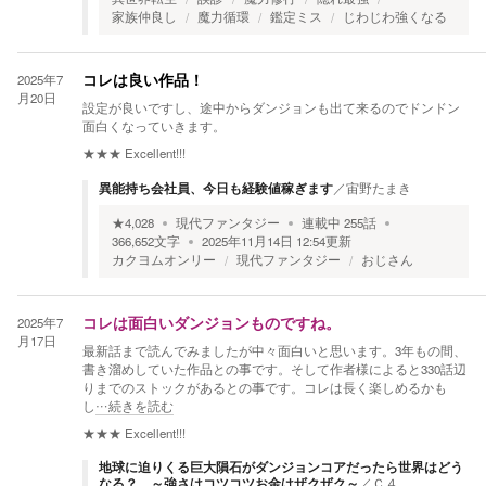
家族仲良し
魔力循環
鑑定ミス
じわじわ強くなる
2025年7
コレは良い作品！
月20日
設定が良いですし、途中からダンジョンも出て来るのでドンドン
面白くなっていきます。
★★★
Excellent!!!
異能持ち会社員、今日も経験値稼ぎます
／
宙野たまき
★
4,028
現代ファンタジー
連載中
255
話
366,652
文字
2025年11月14日 12:54
更新
カクヨムオンリー
現代ファンタジー
おじさん
2025年7
コレは面白いダンジョンものですね。
月17日
最新話まで読んでみましたが中々面白いと思います。3年もの間、
書き溜めしていた作品との事です。そして作者様によると330話辺
りまでのストックがあるとの事です。コレは長く楽しめるかも
し
…続きを読む
★★★
Excellent!!!
地球に迫りくる巨大隕石がダンジョンコアだったら世界はどう
なる？ ～強さはコツコツお金はザクザク～
／
Ｃ４