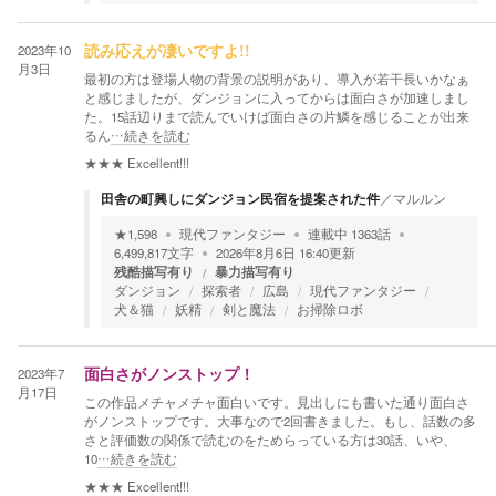
2023年10
読み応えが凄いですよ!!
月3日
最初の方は登場人物の背景の説明があり、導入が若干長いかなぁ
と感じましたが、ダンジョンに入ってからは面白さが加速しまし
た。15話辺りまで読んでいけば面白さの片鱗を感じることが出来
るん
…続きを読む
★★★
Excellent!!!
田舎の町興しにダンジョン民宿を提案された件
／
マルルン
★
1,598
現代ファンタジー
連載中
1363
話
6,499,817
文字
2026年8月6日 16:40
更新
残酷描写有り
暴力描写有り
ダンジョン
探索者
広島
現代ファンタジー
犬＆猫
妖精
剣と魔法
お掃除ロボ
2023年7
面白さがノンストップ！
月17日
この作品メチャメチャ面白いです。見出しにも書いた通り面白さ
がノンストップです。大事なので2回書きました。もし、話数の多
さと評価数の関係で読むのをためらっている方は30話、いや、
10
…続きを読む
★★★
Excellent!!!