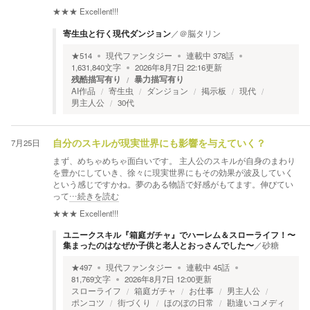
★★★
Excellent!!!
寄生虫と行く現代ダンジョン
／
＠脳タリン
★
514
現代ファンタジー
連載中
378
話
1,631,840
文字
2026年8月7日 22:16
更新
残酷描写有り
暴力描写有り
AI作品
寄生虫
ダンジョン
掲示板
現代
男主人公
30代
7月25日
自分のスキルが現実世界にも影響を与えていく？
まず、めちゃめちゃ面白いです。 主人公のスキルが自身のまわり
を豊かにしていき、徐々に現実世界にもその効果が波及していく
という感じですかね。夢のある物語で好感がもてます。伸びてい
って
…続きを読む
★★★
Excellent!!!
ユニークスキル『箱庭ガチャ』でハーレム＆スローライフ！〜
集まったのはなぜか子供と老人とおっさんでした〜
／
砂糖
★
497
現代ファンタジー
連載中
45
話
81,769
文字
2026年8月7日 12:00
更新
スローライフ
箱庭ガチャ
お仕事
男主人公
ポンコツ
街づくり
ほのぼの日常
勘違いコメディ