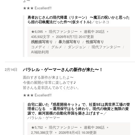
よ〜
★★★
Excellent!!!
勇者おじさんの現代帰還（リターン） 〜魔王の呪いかと思った
ら姪の召喚魔法だった件〜(仮タイトル)
／
セレネコ
★
6,095
現代ファンタジー
連載中
202
話
435,932
文字
2026年8月7日 20:07
更新
残酷描写有り
暴力描写有り
性描写有り
コメディ
グルメ
ダンジョン
現代ファンタジー
AI補助利用
2月14日
パラレル・ゲーマーさんの新作が来た〜！
面白すぎる新作が来ましたよ〜
今後の展開が非常に楽しみです♪
皆さんも是非読んでみてください。
★★★
Excellent!!!
自宅に届いた『惑星開発キット』で、社畜SEは異世界工場の管
理者になる ～運用保守はもう終わり。現代の物資と無限の資
源で、銀河規模の自動化帝国を築き上げます～
／
パラレル・ゲーマー
★
5,752
現代ファンタジー
連載中
266
話
2,765,386
文字
2026年8月4日 16:39
更新