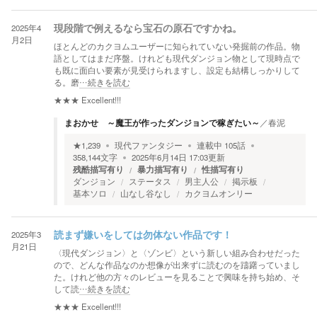
2025年4
現段階で例えるなら宝石の原石ですかね。
月2日
ほとんどのカクヨムユーザーに知られていない発掘前の作品。物
語としてはまだ序盤。けれども現代ダンジョン物として現時点で
も既に面白い要素が見受けられますし、設定も結構しっかりして
る。磨
…続きを読む
★★★
Excellent!!!
まおかせ ～魔王が作ったダンジョンで稼ぎたい～
／
春泥
★
1,239
現代ファンタジー
連載中
105
話
358,144
文字
2025年6月14日 17:03
更新
残酷描写有り
暴力描写有り
性描写有り
ダンジョン
ステータス
男主人公
掲示板
基本ソロ
山なし谷なし
カクヨムオンリー
2025年3
読まず嫌いをしては勿体ない作品です！
月21日
〈現代ダンジョン〉と〈ゾンビ〉という新しい組み合わせだった
ので、どんな作品なのか想像が出来ずに読むのを躊躇っていまし
た。けれど他の方々のレビューを見ることで興味を持ち始め、そ
して読
…続きを読む
★★★
Excellent!!!