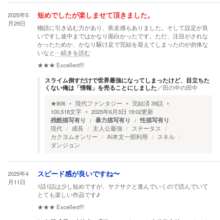
2025年5
短めでしたが楽しませて頂きました。
月29日
物語に引き込む力があり、疾走感もありました。そして設定が良
いですし途中まではかなり面白かったです。ただ、注目がされな
かったためか、かなり駆け足で完結を迎えてしまったのが勿体な
いなと
…続きを読む
★★★
Excellent!!!
スライム倒すだけで世界最強になってしまったけど、目立ちた
くない俺は「情報」を売ることにしました
／
田の中の田中
★
806
現代ファンタジー
完結済
39
話
100,518
文字
2025年6月3日 19:02
更新
残酷描写有り
暴力描写有り
性描写有り
現代
成長
主人公最強
ステータス
カクヨムオンリー
AI本文一部利用
スキル
ダンジョン
2025年4
スピード感が良いですね〜
月11日
1話1話は少し短めですが、サクサクと進んでいくので読んでいて
とても楽しい作品です♪
★★★
Excellent!!!