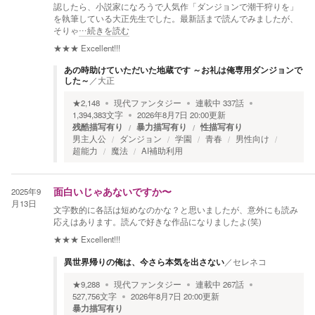
認したら、小説家になろうで人気作「ダンジョンで潮干狩りを」
を執筆している大正先生でした。最新話まで読んでみましたが、
そりゃ
…続きを読む
★★★
Excellent!!!
あの時助けていただいた地蔵です ～お礼は俺専用ダンジョンで
した～
／
大正
★
2,148
現代ファンタジー
連載中
337
話
1,394,383
文字
2026年8月7日 20:00
更新
残酷描写有り
暴力描写有り
性描写有り
男主人公
ダンジョン
学園
青春
男性向け
超能力
魔法
AI補助利用
2025年9
面白いじゃあないですか〜
月13日
文字数的に各話は短めなのかな？と思いましたが、意外にも読み
応えはあります。読んで好きな作品になりましたよ(笑)
★★★
Excellent!!!
異世界帰りの俺は、今さら本気を出さない
／
セレネコ
★
9,288
現代ファンタジー
連載中
267
話
527,756
文字
2026年8月7日 20:00
更新
暴力描写有り