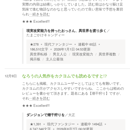
実際の内容は結構しっかりしていました。読む前はかなり駆け足
気味で進む物語なのかなと思っていたので良い意味で予想を裏切
られ
…続きを読む
★★★
Excellent!!!
現実改変能力を持ったおっさん、異世界を渡り歩く
／
たまごかけキャンディー
★
278
現代ファンタジー
連載中
60
話
186,510
文字
2026年1月1日 04:53
更新
異世界転移
男主人公
現実改変能力
異世界複数
掲示板
主人公最強
12月9日
なろうの人気作をカクヨムでも読めるですと!?
こちらにも掲載、カクヨムユーザーとしてはとても有難いです。
カクヨムの方がアクセスしやすいですからね。 ここからは軽めの
レビューを書かせて頂きます。題名にある【潮干狩り】ですが、
それ
…続きを読む
★★★
Excellent!!!
ダンジョンで潮干狩りを
／
大正
★
1,391
現代ファンタジー
連載中
1494
話
6,747,346
文字
2026年8月7日 06:00
更新