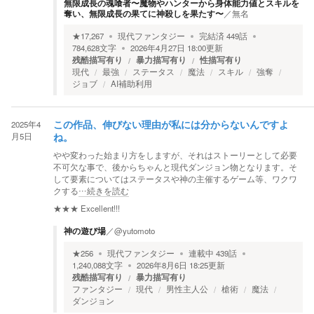
無限成長の魂喰者〜魔物やハンターから身体能力値とスキルを
奪い、無限成長の果てに神殺しを果たす〜
／
無名
★
17,267
現代ファンタジー
完結済
449
話
784,628
文字
2026年4月27日 18:00
更新
残酷描写有り
暴力描写有り
性描写有り
現代
最強
ステータス
魔法
スキル
強奪
ジョブ
AI補助利用
2025年4
この作品、伸びない理由が私には分からないんですよ
月5日
ね。
やや変わった始まり方をしますが、それはストーリーとして必要
不可欠な事で、後からちゃんと現代ダンジョン物となります。そ
して要素についてはステータスや神の主催するゲーム等、ワクワ
クする
…続きを読む
★★★
Excellent!!!
神の遊び場
／
@yutomoto
★
256
現代ファンタジー
連載中
439
話
1,240,088
文字
2026年8月6日 18:25
更新
残酷描写有り
暴力描写有り
ファンタジー
現代
男性主人公
槍術
魔法
ダンジョン