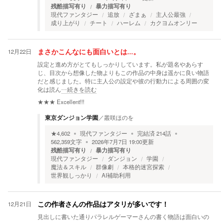
残酷描写有り
暴力描写有り
現代ファンタジー
追放
ざまぁ
主人公最強
成り上がり
チート
ハーレム
カクヨムオンリー
12月22日
まさかこんなにも面白いとは...。
設定と進め方がとてもしっかりしています。私が題名やあらす
じ、目次から想像した物よりもこの作品の中身は遥かに良い物語
だと感じました。特に主人公の設定や彼の行動力による周囲の変
化は読ん
…続きを読む
★★★
Excellent!!!
東京ダンジョン学園
／
叢咲ほのを
★
4,602
現代ファンタジー
完結済
214
話
562,359
文字
2026年7月7日 19:00
更新
残酷描写有り
暴力描写有り
現代ファンタジー
ダンジョン
学園
魔法＆スキル
群像劇
本格的迷宮探索
世界観しっかり
AI補助利用
12月21日
この作者さんの作品はアタリが多いです！
見出しに書いた通りパラレルゲーマーさんの書く物語は面白いの