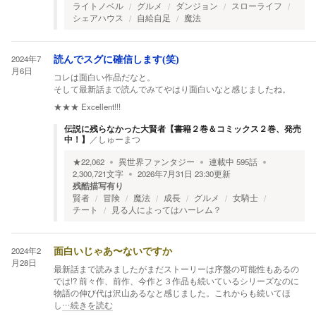
ライトノベル
グルメ
ダンジョン
スローライフ
シェアハウス
自給自足
魔法
2024年7
読んでスグに確信します(笑)
月6日
コレは面白い作品だなと。
そして最新話まで読んでみてやはり面白いなと感じましたね。
★★★
Excellent!!!
伝説に残らなかった大賢者【書籍２巻＆コミックス２巻、発売
中！】
／
しゅーまつ
★
22,062
異世界ファンタジー
連載中
595
話
2,300,721
文字
2026年7月31日 23:30
更新
残酷描写有り
賢者
冒険
魔法
成長
グルメ
女騎士
チート
見る人によってはハーレム？
2024年2
面白いじゃあ〜ないですか
月28日
最新話まで読みましたがまだストーリーは序盤の可能性もあるの
では!? 前々作、前作、今作と３作品も続いているシリーズなのに
物語の伸び代は沢山あるなと感じました。これからも続いてほ
し
…続きを読む