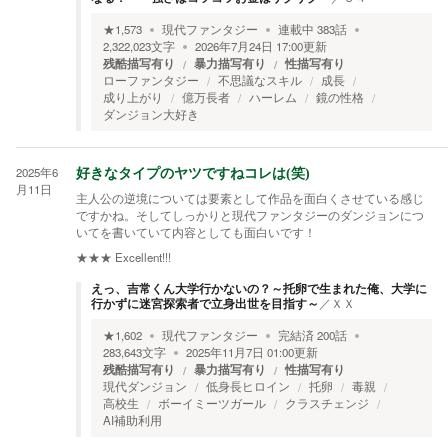
★
1,573
現代ファンタジー
連載中
383
話
2,322,023
文字
2026年7月24日 17:00
更新
残酷描写有り
暴力描写有り
性描写有り
ローファンタジー
不思議なスキル
成長
成り上がり
億万長者
ハーレム
鏡の性格
ダンジョン大好き
2025年6
好きなタイプのヤツですねコレは(笑)
月11日
主人公の逆境については要素として作品を面白くさせている感じ
ですかね。そしてしっかりと現代ファンタジーのダンジョンにつ
いてを書いていて内容としても面白いです！
★★★
Excellent!!!
えっ、吉常くん大学行かないの？～托卵で生まれた俺、大学に
行かずに迷宮探索者で立身出世を目指す～
／
ＸＸ
★
1,602
現代ファンタジー
完結済
200
話
283,643
文字
2025年11月7日 01:00
更新
残酷描写有り
暴力描写有り
性描写有り
現代ダンジョン
低身長ヒロイン
托卵
毒親
高校生
ボーイミーツガール
クラスチェンジ
AI補助利用