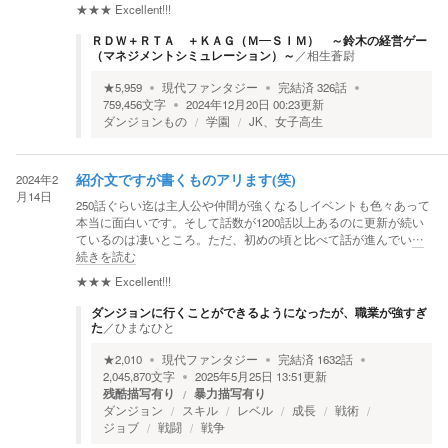
★★★
Excellent!!!
ＲＤＷ＋ＲＴＡ ＋ＫＡＧ（Ｍ―ＳＩＭ） ～鈴木の経営ゲー
（マネジメントシミュレーション）～
／
相生蒼尉
★
5,959
現代ファンタジー
完結済
326
話
759,456
文字
2024年12月20日 00:23
更新
ダンジョンもの
学園
JK、女子高生
2024年2
紹介文ですが書くものアリます(笑)
月14日
250話ぐらい迄は主人公や仲間が強くなるしイベントも色々あって
本当に面白いです。そして話数が1200話以上あるのに更新が続い
ているのは凄いところ。ただ、初めの頃と比べて話が進んでい
…
続きを読む
★★★
Excellent!!!
ダンジョンに行くことができるようになったが、職業が強すぎ
た
／
ひまなひと
★
2,010
現代ファンタジー
完結済
1632
話
2,045,870
文字
2025年5月25日 13:51
更新
残酷描写有り
暴力描写有り
ダンジョン
スキル
レベル
成長
戦術
ジョブ
戦闘
戦争