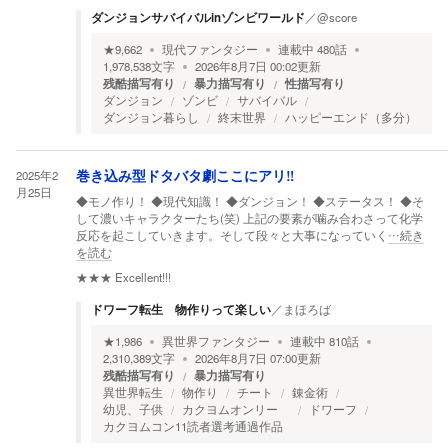
ダンジョンサバイバルinゾンビワールド
／
@score
★
9,662
現代ファンタジー
連載中
480
話
1,978,538
文字
2026年8月7日 00:02
更新
残酷描写有り
暴力描写有り
性描写有り
ダンジョン
ゾンビ
サバイバル
ダンジョン暮らし
終末世界
ハッピーエンド（多分）
2025年2
巻き込み型ドタバタ劇ここにアリ‼️
月25日
◆モノ作り！ ◆現代知識！ ◆ダンジョン！ ◆ステータス！ ◆そ
して濃いキャラクターたち(笑) 上記の要素が噛み合わさって化学
反応を起こしていきます。そして段々と大事になっていく
…続き
を読む
★★★
Excellent!!!
ドワーフ転生 物作りって楽しい
／
まほろば
★
1,986
異世界ファンタジー
連載中
810
話
2,310,389
文字
2026年8月7日 07:00
更新
残酷描写有り
暴力描写有り
異世界転生
物作り
チート
錬金術
幼児、子供
カクヨムオンリー
ドワーフ
カクヨムコン11読者選考通過作品