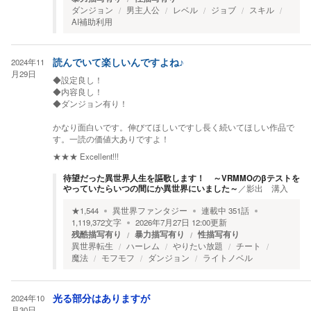
ダンジョン
男主人公
レベル
ジョブ
スキル
AI補助利用
2024年11
読んでいて楽しいんですよね♪
月29日
◆設定良し！
◆内容良し！
◆ダンジョン有り！
かなり面白いです。伸びてほしいですし長く続いてほしい作品で
す。一読の価値大ありですよ！
★★★
Excellent!!!
待望だった異世界人生を謳歌します！ ～VRMMOのβテストを
やっていたらいつの間にか異世界にいました～
／
影出 溝入
★
1,544
異世界ファンタジー
連載中
351
話
1,119,372
文字
2026年7月27日 12:00
更新
残酷描写有り
暴力描写有り
性描写有り
異世界転生
ハーレム
やりたい放題
チート
魔法
モフモフ
ダンジョン
ライトノベル
2024年10
光る部分はありますが
月30日