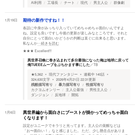
AI利用
工場長
チート
現代
男主人公
群像劇
1月19日
期待の新作ですね！！
各話に中身がみっちり入っていてめちゃめちゃ面白いんですよ
ね。設定も良いですし今後の更新が楽しみなところです。それと
自分にとって面白いかどうかの判断は直ぐに出来ると思います。
私なんか
…続きを読む
★★★
Excellent!!!
異世界召喚に巻き込まれて多分最強になった俺は地球に戻って
俺TUEEEムーブをぶちかます事にした
／
TB
★
5,362
現代ファンタジー
連載中
140
話
324,630
文字
2026年4月21日 22:31
更新
残酷描写有り
暴力描写有り
性描写有り
カクヨムオンリー
主人公最強
男性主人公
ダンジョン
反地球
開拓
1月6日
異世界編から面白さにブーストが掛かってめっちゃ面白
くなります！
設定がユニークでキラリと光ってます。主人公の覚醒などは
「お〜面白い！」なと感じました。 ただ、少し懸念点がありま