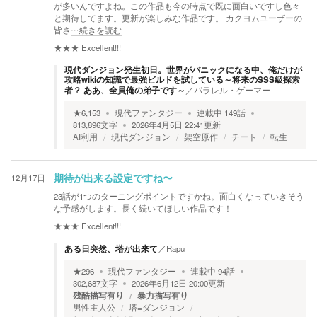
が多いんですよね。この作品も今の時点で既に面白いですし色々
と期待してます。更新が楽しみな作品です。 カクヨムユーザーの
皆さ
…続きを読む
★★★
Excellent!!!
現代ダンジョン発生初日。世界がパニックになる中、俺だけが
攻略wikiの知識で最強ビルドを試している～将来のSSS級探索
者？ ああ、全員俺の弟子です～
／
パラレル・ゲーマー
★
6,153
現代ファンタジー
連載中
149
話
813,896
文字
2026年4月5日 22:41
更新
AI利用
現代ダンジョン
架空原作
チート
転生
12月17日
期待が出来る設定ですね〜
23話が1つのターニングポイントですかね。面白くなっていきそう
な予感がします。長く続いてほしい作品です！
★★★
Excellent!!!
ある日突然、塔が出来て
／
Rapu
★
296
現代ファンタジー
連載中
94
話
302,687
文字
2026年6月12日 20:00
更新
残酷描写有り
暴力描写有り
男性主人公
塔=ダンジョン