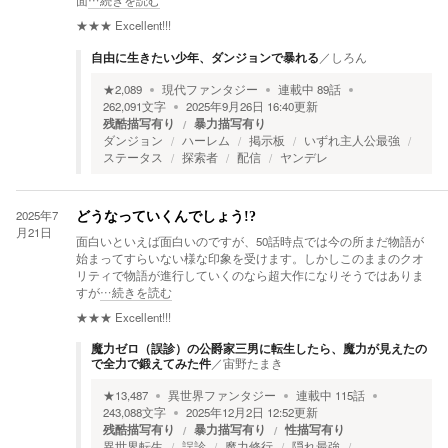
面
…続きを読む
★★★
Excellent!!!
自由に生きたい少年、ダンジョンで暴れる
／
しろん
★
2,089
現代ファンタジー
連載中
89
話
262,091
文字
2025年9月26日 16:40
更新
残酷描写有り
暴力描写有り
ダンジョン
ハーレム
掲示板
いずれ主人公最強
ステータス
探索者
配信
ヤンデレ
2025年7
どうなっていくんでしょう!?
月21日
面白いといえば面白いのですが、50話時点では今の所まだ物語が
始まってすらいない様な印象を受けます。しかしこのままのクオ
リティで物語が進行していくのなら超大作になりそうではありま
すが
…続きを読む
★★★
Excellent!!!
魔力ゼロ（誤診）の公爵家三男に転生したら、魔力が見えたの
で全力で鍛えてみた件
／
宙野たまき
★
13,487
異世界ファンタジー
連載中
115
話
243,088
文字
2025年12月2日 12:52
更新
残酷描写有り
暴力描写有り
性描写有り
異世界転生
誤診
魔力修行
隠れ最強