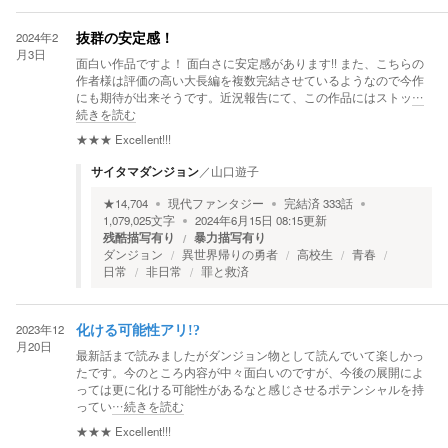
2024年2
抜群の安定感！
月3日
面白い作品ですよ！ 面白さに安定感があります!! また、こちらの
作者様は評価の高い大長編を複数完結させているようなので今作
にも期待が出来そうです。近況報告にて、この作品にはストッ
…
続きを読む
★★★
Excellent!!!
サイタマダンジョン
／
山口遊子
★
14,704
現代ファンタジー
完結済
333
話
1,079,025
文字
2024年6月15日 08:15
更新
残酷描写有り
暴力描写有り
ダンジョン
異世界帰りの勇者
高校生
青春
日常
非日常
罪と救済
2023年12
化ける可能性アリ!?
月20日
最新話まで読みましたがダンジョン物として読んでいて楽しかっ
たです。今のところ内容が中々面白いのですが、今後の展開によ
っては更に化ける可能性があるなと感じさせるポテンシャルを持
ってい
…続きを読む
★★★
Excellent!!!