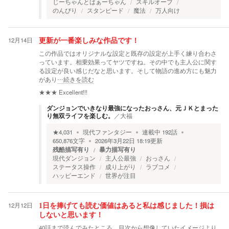
じーちゃんとばぁーちゃん
スキルオーブ
のんびり
スタンピード
魔法
万人向け
12月14日
更新が一番楽しみな作品です！
この作品ではオリジナルな設定と既存の設定が上手く練り合わさ
っています。相乗効果ってヤツですね。その中でも主人公に関す
る設定が良い感じだなと思います。そして物語の進め方にも魅力
があり
…続きを読む
★★★
Excellent!!!
ダンジョンでいきなり最強になったおっさん、元ＪＫとまった
り無双ライフを楽しむ。
／
大福
★
4,031
現代ファンタジー
連載中
192
話
650,876
文字
2026年3月22日 18:19
更新
残酷描写有り
暴力描写有り
現代ダンジョン
主人公最強
おっさん
ステータス操作
成り上がり
ラブコメ
ハッピーエンド
世界が注目
12月12日
1日を捧げても読む価値はあると私は感じました！損は
しないと思います！
40話まで読んでみたところ、目次から想像していたイメージより