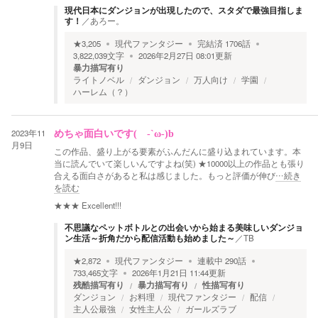
現代日本にダンジョンが出現したので、スタダで最強目指しま
す！
／
あろー。
★
3,205
現代ファンタジー
完結済
1706
話
3,822,039
文字
2026年2月27日 08:01
更新
暴力描写有り
ライトノベル
ダンジョン
万人向け
学園
ハーレム（？）
2023年11
めちゃ面白いです( -`ω-)b
月9日
この作品、盛り上がる要素がふんだんに盛り込まれています。本
当に読んでいて楽しいんですよね(笑) ★10000以上の作品とも張り
合える面白さがあると私は感じました。もっと評価が伸び
…続き
を読む
★★★
Excellent!!!
不思議なペットボトルとの出会いから始まる美味しいダンジョ
ン生活～折角だから配信活動も始めました～
／
TB
★
2,872
現代ファンタジー
連載中
290
話
733,465
文字
2026年1月21日 11:44
更新
残酷描写有り
暴力描写有り
性描写有り
ダンジョン
お料理
現代ファンタジー
配信
主人公最強
女性主人公
ガールズラブ