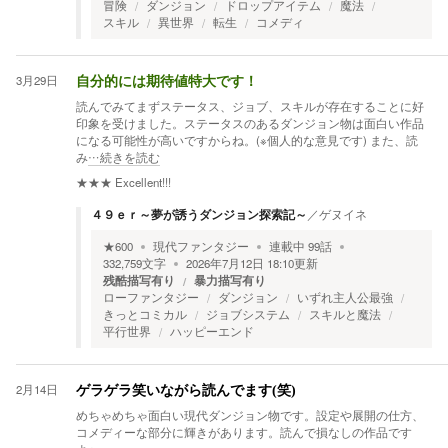
冒険
ダンジョン
ドロップアイテム
魔法
スキル
異世界
転生
コメディ
3月29日
自分的には期待値特大です！
読んでみてまずステータス、ジョブ、スキルが存在することに好
印象を受けました。ステータスのあるダンジョン物は面白い作品
になる可能性が高いですからね。(※個人的な意見です) また、読
み
…続きを読む
★★★
Excellent!!!
４９ｅｒ～夢が誘うダンジョン探索記～
／
ゲヌイネ
★
600
現代ファンタジー
連載中
99
話
332,759
文字
2026年7月12日 18:10
更新
残酷描写有り
暴力描写有り
ローファンタジー
ダンジョン
いずれ主人公最強
きっとコミカル
ジョブシステム
スキルと魔法
平行世界
ハッピーエンド
2月14日
ゲラゲラ笑いながら読んでます(笑)
めちゃめちゃ面白い現代ダンジョン物です。設定や展開の仕方、
コメディーな部分に輝きがあります。読んで損なしの作品です