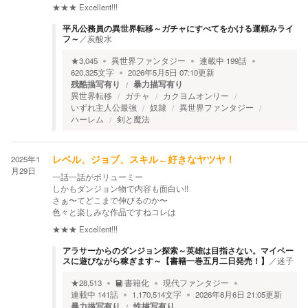
★★★
Excellent!!!
平凡公務員の異世界転移～ガチャにすべてをかける運頼みライ
フ～
／
炭酸水
★
3,045
異世界ファンタジー
連載中
199
話
620,325
文字
2026年5月5日 07:10
更新
残酷描写有り
暴力描写有り
異世界転移
ガチャ
カクヨムオンリー
いずれ主人公最強
奴隷
異世界ファンタジー
ハーレム
剣と魔法
2025年1
レベル、ジョブ、スキル←好きなヤツヤ！
月29日
一話一話がボリューミー
しかもダンジョン物で内容も面白い!!
さぁ〜てどこまで伸びるのか〜
色々と楽しみな作品ですねコレは
★★★
Excellent!!!
アラサーからのダンジョン探索～英雄は目指さない。マイペー
スに遊びながら稼ぎます～【書籍一巻五月二日発売！】
／
迷子
★
28,513
書籍化
現代ファンタジー
連載中
141
話
1,170,514
文字
2026年8月6日 21:05
更新
暴力描写有り
性描写有り