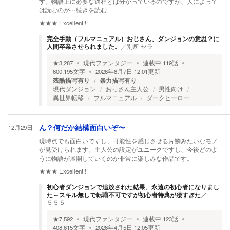
す。物語上に必要な過程とは分かっているのですが、人によって
は読むのが
…続きを読む
★★★
Excellent!!!
完全手動（フルマニュアル）おじさん、ダンジョンの意思？に
人間卒業させられました。
／
別所 セラ
★
3,287
現代ファンタジー
連載中
119
話
600,195
文字
2026年8月7日 12:01
更新
残酷描写有り
暴力描写有り
現代ダンジョン
おっさん主人公
男性向け
異世界転移
フルマニュアル
ダークヒーロー
12月29日
ん？何だか結構面白いぞ〜
現時点でも面白いですし、可能性を感じさせる片鱗みたいなモノ
が見受けられます。主人公の設定がユニークですし、今後どのよ
うに物語が展開していくのか非常に楽しみな作品です。
★★★
Excellent!!!
初心者ダンジョンで追放された結果、永遠の初心者になりまし
た～スキル無しで転職不可ですが初心者特典が凄すぎた
／
５５５
★
7,592
現代ファンタジー
連載中
123
話
408,615
文字
2026年4月5日 12:05
更新