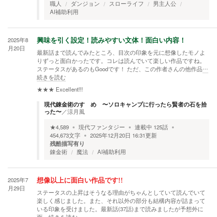
職人
ダンジョン
スローライフ
男主人公
AI補助利用
2025年8
興味を引く設定！読みやすい文体！面白い内容！
月20日
最新話まで読んでみたところ、目次の印象を元に想像したモノよ
りずっと面白かったです。コレは読んでいて楽しい作品ですね。
ステータスがあるのもGoodです！ ただ、この作者さんの他作品
…
続きを読む
★★★
Excellent!!!
現代錬金術のすゝめ 〜ソロキャンプに行ったら賢者の石を拾
った〜
／
涼月風
★
4,589
現代ファンタジー
連載中
125
話
454,673
文字
2025年12月20日 16:31
更新
残酷描写有り
錬金術
魔法
AI補助利用
2025年7
想像以上に面白い作品です!!
月29日
ステータスの上昇はそうなる理由がちゃんとしていて読んでいて
楽しく感じました。また、それ以外の部分も結構内容が詰まって
いる印象を受けました。最新話(37話)まで読みましたが予想外に