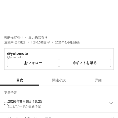
残酷描写有り
暴力描写有り
連載中
全
439
話
1,240,088
文字
2026年8月6日
更新
@yutomoto
@yutomoto
フォロー
ギフトを贈る
目次
関連小説
詳細
目次
更新予定
2026年8月8日 18:25
2
エピソードが更新予定