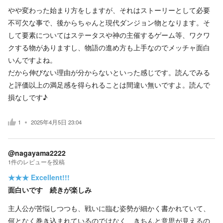
やや変わった始まり方をしますが、それはストーリーとして必要
不可欠な事で、後からちゃんと現代ダンジョン物となります。そ
して要素についてはステータスや神の主催するゲーム等、ワクワ
クする物がありますし、物語の進め方も上手なのでメッチャ面白
いんですよね。
だから伸びない理由が分からないといった感じです。読んでみる
と評価以上の満足感を得られることは間違い無いですよ。読んで
損なしです♪
1
2025年4月5日 23:04
@nagayama2222
1
件の
レビューを投稿
★★★
Excellent!!!
面白いです 続きが楽しみ
主人公が苦悩しつつも、戦いに臨む姿勢が細かく書かれていて、
何となく巻き込まれているのではなく、きちんと意思が見えるの