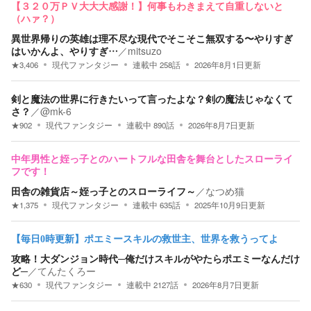
【３２０万ＰＶ大大大感謝！】何事もわきまえて自重しないと
（ハァ？）
異世界帰りの英雄は理不尽な現代でそこそこ無双する〜やりすぎ
はいかんよ、やりすぎ…
／
mitsuzo
★
3,406
現代ファンタジー
連載中
258
話
2026年8月1日
更新
剣と魔法の世界に行きたいって言ったよな？剣の魔法じゃなくて
さ？
／
@mk-6
★
902
現代ファンタジー
連載中
890
話
2026年8月7日
更新
中年男性と姪っ子とのハートフルな田舎を舞台としたスローライ
フです！
田舎の雑貨店～姪っ子とのスローライフ～
／
なつめ猫
★
1,375
現代ファンタジー
連載中
635
話
2025年10月9日
更新
【毎日0時更新】ポエミースキルの救世主、世界を救うってよ
攻略！大ダンジョン時代─俺だけスキルがやたらポエミーなんだけ
ど─
／
てんたくろー
★
630
現代ファンタジー
連載中
2127
話
2026年8月7日
更新