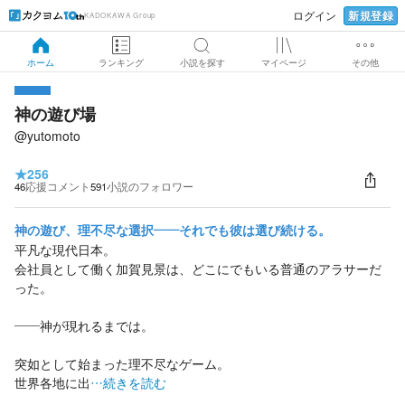
新規登録
ログイン
KADOKAWA Group
ホーム
ランキング
小説を探す
マイページ
その他
神の遊び場
@yutomoto
★
256
46
応援コメント
591
小説のフォロワー
神の遊び、理不尽な選択――それでも彼は選び続ける。
平凡な現代日本。
会社員として働く加賀見景は、どこにでもいる普通のアラサーだ
った。
――神が現れるまでは。
突如として始まった理不尽なゲーム。
世界各地に出
…続きを読む