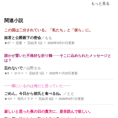
もっと見る
関連小説
この国は二分されている。「私たち」と「彼ら」に。
姫君と公爵殿下の密会
／
もも
★
27
恋愛
完結済
1
話
2025年9月21日
更新
誰かが置いた不格好な折り鶴……そこに込められたメッセージと
は？
忘れないで
／
山野エル
★
8
ホラー
完結済
1
話
2022年11月20日
更新
――隣にいるのは俺だと思っていた――
ごめん。今日から彼氏と食べるね。
／
とと
★
101
現代ドラマ
完結済
4
話
2026年8月1日
更新
寂しいと思った夜の日の貴方に、是非読んで欲しい。