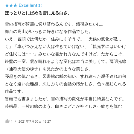
★★★
Excellent!!!
ぼっとりとにばめる雪に見る白さ。
雪の描写が綺麗に切り替わるんです。錯視みたいに。
舞台の高山がいっきに好きになる作品でした。
いえ、冒頭では何だか「住みにくそうで」「天候の変化が激し
く」「車がつかえない人は生きていけない」「観光客にはいいけ
ど住民には……」みたいな書かれ方なんですけど、だからこそ、
終盤の一変、雲が晴れるような変化は本当に美しくて。薄明光線
（通称天使の梯子）を見たかのような美しさ。
寝起きの気だるさ、図書館の紙の匂い、すれ違った親子連れの何
となく遠い距離感、久しぶりの会話の懐かしさ、色々感じられる
作品です。
冒頭でも書きましたが、雪の描写の変化が本当に綺麗なんです。
芸術品、一枚の絵のよう。白さにどこか神々しさ…
続きを読む
1
2021年7月30日 18:27