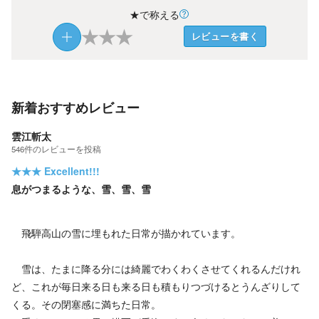
★で称える
★
★
★
レビューを書く
新着おすすめレビュー
雲江斬太
546
件の
レビューを投稿
★★★
Excellent!!!
息がつまるような、雪、雪、雪
飛騨高山の雪に埋もれた日常が描かれています。
雪は、たまに降る分には綺麗でわくわくさせてくれるんだけれ
ど、これが毎日来る日も来る日も積もりつづけるとうんざりして
くる。その閉塞感に満ちた日常。