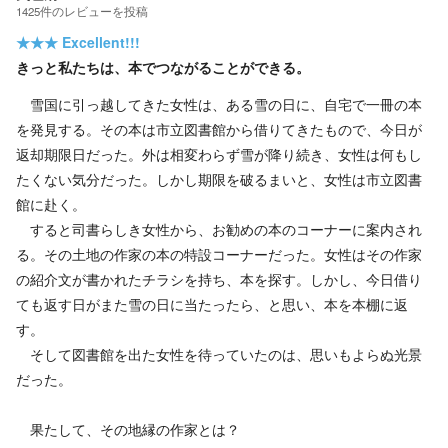
1425
件の
レビューを投稿
★★★
Excellent!!!
きっと私たちは、本でつながることができる。
雪国に引っ越してきた女性は、ある雪の日に、自宅で一冊の本
を発見する。その本は市立図書館から借りてきたもので、今日が
返却期限日だった。外は相変わらず雪が降り続き、女性は何もし
たくない気分だった。しかし期限を破るまいと、女性は市立図書
館に赴く。
すると司書らしき女性から、お勧めの本のコーナーに案内され
る。その土地の作家の本の特設コーナーだった。女性はその作家
の紹介文が書かれたチラシを持ち、本を探す。しかし、今日借り
ても返す日がまた雪の日に当たったら、と思い、本を本棚に返
す。
そして図書館を出た女性を待っていたのは、思いもよらぬ光景
だった。
果たして、その地縁の作家とは？