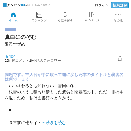
新規登録
ログイン
KADOKAWA Group
ホーム
ランキング
小説を探す
マイページ
その他
真白にのぞむ
陽澄すずめ
★
154
22
応援コメント
20
小説のフォロワー
問題です。主人公が手に取って棚に戻した本のタイトルと著者名
は何でしょう
いつ終わるとも知れない、雪国の冬。
根雪のように積もり積もった疲労と閉塞感の中、ただ一冊の本
を返すため、私は図書館へと向かう。
■
３年前に他サイト
…続きを読む