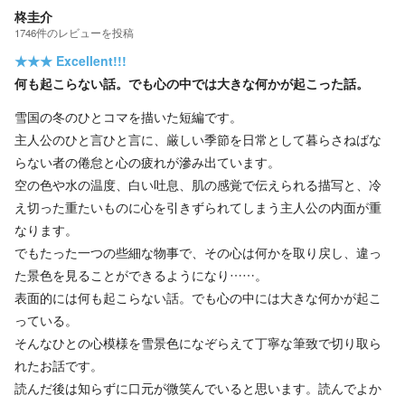
柊圭介
1746
件の
レビューを投稿
★★★
Excellent!!!
何も起こらない話。でも心の中では大きな何かが起こった話。
雪国の冬のひとコマを描いた短編です。
主人公のひと言ひと言に、厳しい季節を日常として暮らさねばな
らない者の倦怠と心の疲れが滲み出ています。
空の色や水の温度、白い吐息、肌の感覚で伝えられる描写と、冷
え切った重たいものに心を引きずられてしまう主人公の内面が重
なります。
でもたった一つの些細な物事で、その心は何かを取り戻し、違っ
た景色を見ることができるようになり……。
表面的には何も起こらない話。でも心の中には大きな何かが起こ
っている。
そんなひとの心模様を雪景色になぞらえて丁寧な筆致で切り取ら
れたお話です。
読んだ後は知らずに口元が微笑んでいると思います。読んでよか