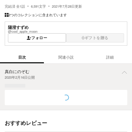
完結済
全
1
話
6,591
文字
2021年7月28日
更新
2つのコレクションに含まれています
陽澄すずめ
@cool_apple_moon
フォロー
ギフトを贈る
目次
関連小説
詳細
目次
真白にのぞむ
2020年2月16日
公開
おすすめレビュー