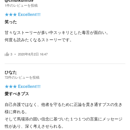
1
件の
レビューを投稿
★★★
Excellent!!!
笑った
甘々なストーリーが多い中スッキリとした毒舌が面白い。
何度も読みたくなるストーリーです。
3
2020年8月2日 16:47
ひなた
72
件の
レビューを投稿
★★★
Excellent!!!
愛すべきブス
自己弁護ではなく、他者を守るために正論を貫き通すブスの生き
様に痺れる。
そして馬場添の固い信念に基づいた１つ１つの言葉にメッセージ
性があり、深く考えさせられる。