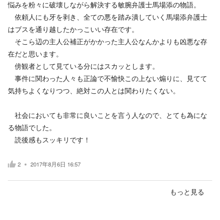
悩みを粉々に破壊しながら解決する敏腕弁護士馬場添の物語。
依頼人にも牙を剥き、全ての悪を踏み潰していく馬場添弁護士
はブスを通り越したかっこいい存在です。
そこら辺の主人公補正がかかった主人公なんかよりも凶悪な存
在だと思います。
傍観者として見ている分にはスカッとします。
事件に関わった人々も正論で不愉快この上ない煽りに、見てて
気持ちよくなりつつ、絶対この人とは関わりたくない。
社会においても非常に良いことを言う人なので、とても為にな
る物語でした。
読後感もスッキリです！
2
2017年8月6日 16:57
もっと見る