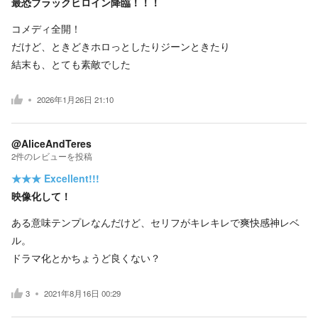
最恐ブラックヒロイン降臨！！！
コメディ全開！
だけど、ときどきホロっとしたりジーンときたり
結末も、とても素敵でした
2026年1月26日 21:10
@AliceAndTeres
2
件の
レビューを投稿
★★★
Excellent!!!
映像化して！
ある意味テンプレなんだけど、セリフがキレキレで爽快感神レベ
ル。
ドラマ化とかちょうど良くない？
3
2021年8月16日 00:29