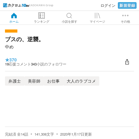
新規登録
ログイン
KADOKAWA Group
ホーム
ランキング
小説を探す
マイページ
その他
ブスの、逆襲。
中め
★
370
19
応援コメント
343
小説のフォロワー
弁護士
美容師
お仕事
大人のラブコメ
完結済
全
14
話
141,306
文字
2020年1月17日
更新