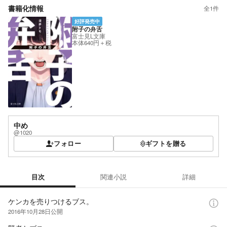
書籍化情報
全
1
件
好評発売中
附子の弁舌
富士見L文庫
本体640円＋税
中め
@1020
フォロー
ギフトを贈る
目次
関連小説
詳細
目次
ケンカを売りつけるブス。
2016年10月28日
公開