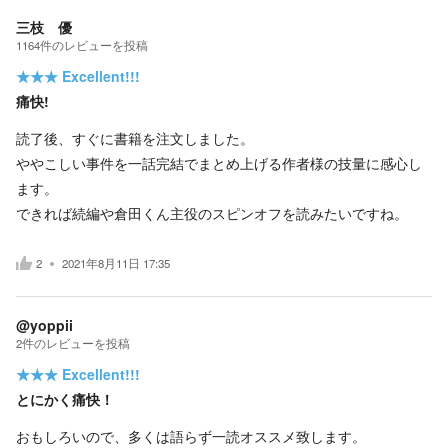
三枝 優
1164
件の
レビューを投稿
★★★
Excellent!!!
痛快!
読了後、すぐに書籍を注文しました。
ややこしい事件を一話完結でまとめ上げる作者様の技量に感心し
ます。
できれば続編や倉田くん主役のスピンオフを読みたいですね。
2
2021年8月11日 17:35
@yoppii
2
件の
レビューを投稿
★★★
Excellent!!!
とにかく痛快！
おもしろいので、多くは語らず一読オススメ致します。