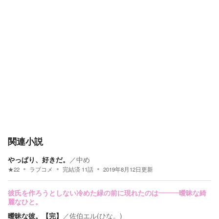
関連小説
やっぱり、好きだ。
／
中め
★
22
ラブコメ
完結済
11
話
2019年8月12日
更新
彼氏を作ろうとしない冷めた緑の前に現れたのは―――曖昧な綺
麗なひと。
曖昧な彼。【完】
／
佐伯エル(ひな。)