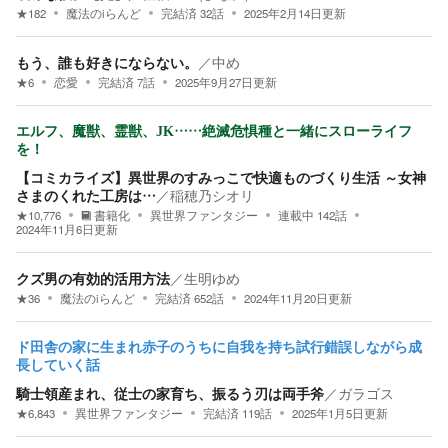
★
182
魔法のiらんど
完結済
32
話
2025年2月14日
更新
もう、誰も好きにならない。
／
中め
★
6
恋愛
完結済
7
話
2025年9月27日
更新
エルフ、魔獣、霊獣、JK……絶滅危惧種と一緒にスローライフ
を！
【コミカライズ】異世界のすみっこで快適ものづくり生活 ～女神
さまのくれた工房は…
／
稲穂乃シオリ
★
10,776
書籍化
異世界ファンタジー
連載中
142
話
2024年11月6日
更新
クズ男の有効的活用方法
／
生明ゆめ
★
36
魔法のiらんど
完結済
652
話
2024年11月20日
更新
ド田舎の家に生まれ赤子のうちに自我を持ち試行錯誤しながら成
長していく話
騎士領産まれ、従士の家育ち、振るう刃は両手斧
／
ガラゴス
★
6,843
異世界ファンタジー
完結済
119
話
2025年1月5日
更新