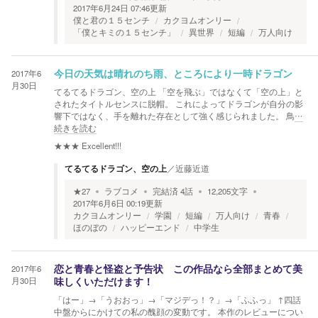
2017年6月24日 07:46
更新
僕と君の１５センチ
カクヨムオンリー
「僕とキミの１５センチ」
異世界
短編
万人向け
2017年6
今日の天気は晴れのち雨、ところにより一時ドラゴン
月30日
てるてるドラゴン、空の上 「空を飛ぶ」ではなくて「空の上」と
されたタイトルセンスに脱帽。 これによってドラゴンが自分の影
響下ではなく、手を離れた存在として強く感じられました。 鳥
…
続きを読む
★★★
Excellent!!!
てるてるドラゴン、空の上
／
近藤近道
★
27
ラブコメ
完結済
4
話
12,205
文字
2017年6月6日 00:19
更新
カクヨムオンリー
学園
短編
万人向け
青春
ほのぼの
ハッピーエンド
中学生
2017年6
恋と青春と怪盗と予告状 この作品なら全部まとめて美
月30日
味しくいただけます！
「はー」→「うおおっ」→「マジデっ！？」→「ふふっ」 ↑四話
中盤からにかけての私の醜顔の変動です。 本作のレビューについ