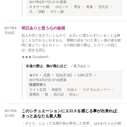
2017年6月17日 21:51
更新
オタサーの姫
15センチ
男女
青春
任氏伝
犬
演劇
ボクっ娘
2017年6
明日ありと思う心の徒桜
月23日
恋人が共に生きていくなかで、お互いに変わらずにいることは稀
なことなのかもしれません。 満開の花をつけた美しい桜の姿を鮮
明に覚えているヒロイン。 その桜の散り際は、ヒロインの目に
は
…続きを読む
★★★
Excellent!!!
永遠の愛は、胸が痛むほど、
／
風乃あむり
★
274
恋愛
完結済
3
話
5,861
文字
2017年4月27日 07:00
更新
性描写有り
ライト文芸
高校生
社会人
カクヨムオンリー
退廃的
桜
恋の話
切ない
2017年6
このシチュエーションにエロスを感じる事が出来れば、
月19日
きっとあなたも新人類
「ダイス」によって生殖行為が変化した世界。 はわわちゃんの残