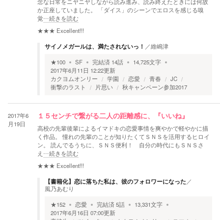
念な日常をニヤニヤしながら読み進み、読み終えたときには何故
か正座していました。 「ダイス」のシーンでエロスを感じる嗅
覚
…続きを読む
★★★
Excellent!!!
サイノメガールは、満たされないっ！
／
維嶋津
★
100
SF
完結済
14
話
14,725
文字
2017年6月11日 12:22
更新
カクヨムオンリー
学園
恋愛
青春
JC
衝撃のラスト
片思い
秋キャンペーン参加2017
2017年6
１５センチで繋がる二人の距離感に、『いいね』
月19日
高校の先輩後輩によるイマドキの恋愛事情を爽やかで軽やかに描
く作品。 憧れの先輩のことが知りたくてＳＮＳを活用するヒロイ
ン。 読んでるうちに、ＳＮＳ便利！ 自分の時代にもＳＮＳさ
え
…続きを読む
★★★
Excellent!!!
【書籍化】恋に落ちた私は、彼のフォロワーになった
／
風乃あむり
★
152
恋愛
完結済
5
話
13,331
文字
2017年6月16日 07:00
更新