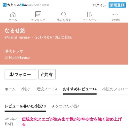
新規登録
ログイン
KADOKAWA Group
ホーム
ランキング
小説を探す
マイページ
その他
なるせ悠
@narisi_naruse
2017年6月13日
に登録
現代ドラマ
NarisiNaruse
フォロー
共有
ホーム
小説
1
近況ノート
4
おすすめレビュー
14
小説のフォロ
レビューを書いた小説
10
★をつけた小説
4
2017年7
伝統文化とエゴが生み出す艶が少年少女を強く染め上げ
月5日
る