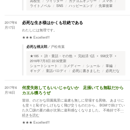
高校生
ツイッター
カクヨムオンリー
スマホ
ライトノベル
SNS
ハッピーエンド
先輩後輩
2017年6
必死な生き様はかくも壮絶である
月17日
わたしには無理です。
★★★
Excellent!!!
必死な桃太郎
／
戸松有葉
★
185
詩・童話・その他
完結済
1
話
558
文字
2016年7月3日 22:32
更新
ショートショート
コメディー
シュール
掌編
ギャグ
童話パロディ
必死に書きました
必死だな
2017年6
何度失敗してもいいじゃないか 足掻いても無駄だから
月16日
カエル獲ろうぜ
冒頭、のどかな田園風景に遠慮も無しに登場する異物。 あまりに
も堂々と恥ずかしげもなく飛び交うものだから、 BGMで掛けてい
た久◯譲の夏の曲が次第に違和感なくなりました。 不格好で不
…
続きを読む
★★★
Excellent!!!