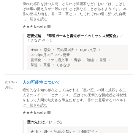
優れた感性を持つ人間、とりわけ芸術家などにおいては、しばし
ば物事の捉え方が一般のそれとは異なることがあるようです。 本
作の登場人物も、書・華・茶といったそれぞれの道に沿った自我
（
…続きを読む
★★★
Excellent!!!
恋愛短編 『華道ガールと書道ボーイのミックス展覧会』
／
くさなぎ そうし
★
90
恋愛
完結済
3
話
15,017
文字
2017年6月20日 22:17
更新
書籍化
ファミ通文庫
青春
短編
書道
華道
茶道
くさなぎ
2017年7
人の可能性について
月5日
絶対的な未知の存在として描かれる『黒い壁』の謎に挑戦する主
人公のレイワードとナインス。 壁はその圧倒的な拒絶感と神秘性
をもって人間の無力さを際立たせます。 作中に登場するロベルト
は
…続きを読む
★★★
Excellent!!!
壁の先には
／
おっぱな
★
18
SF
完結済
7
話
14,666
文字