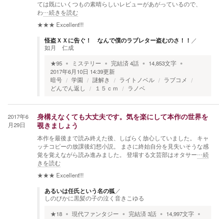
ては既にいくつもの素晴らしいレビューがあがっているので、
わ
…続きを読む
★★★
Excellent!!!
怪盗ＸＸに告ぐ！ なんで僕のラブレター盗むのさ！！
／
如月 仁成
★
95
ミステリー
完結済
4
話
14,853
文字
2017年6月10日 14:39
更新
暗号
学園
謎解き
ライトノベル
ラブコメ
どんでん返し
１５ｃｍ
ラノベ
2017年6
身構えなくても大丈夫です。気を楽にして本作の世界を
月29日
覗きましょう
本作を最後まで読み終えた後、しばらく放心していました。 キャ
ッチコピーの放課後幻想小説。 まさに終始自分を見失いそうな感
覚を覚えながら読み進みました。 登場する文芸部はオタサー
…続
きを読む
★★★
Excellent!!!
あるいは任氏という名の狐
／
しのびかに黒髪の子の泣く音きこゆる
★
18
現代ファンタジー
完結済
3
話
14,997
文字