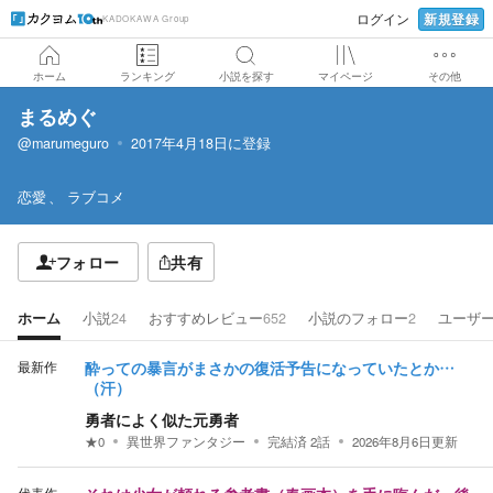
新規登録
ログイン
KADOKAWA Group
ホーム
ランキング
小説を探す
マイページ
その他
まるめぐ
@marumeguro
2017年4月18日
に登録
恋愛
ラブコメ
フォロー
共有
ホーム
小説
24
おすすめレビュー
652
小説のフォロー
2
ユーザ
最新作
酔っての暴言がまさかの復活予告になっていたとか…
（汗）
勇者によく似た元勇者
★
0
異世界ファンタジー
完結済
2
話
2026年8月6日
更新