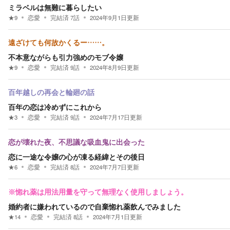
ミラベルは無難に暮らしたい
★
9
恋愛
完結済
7
話
2024年9月1日
更新
遠ざけても何故かくるー……。
不本意ながらも引力強めのモブ令嬢
★
9
恋愛
完結済
9
話
2024年8月9日
更新
百年越しの再会と輪廻の話
百年の恋は冷めずにこれから
★
3
恋愛
完結済
9
話
2024年7月17日
更新
恋が壊れた夜、不思議な吸血鬼に出会った
恋に一途な令嬢の心が凍る経緯とその後日
★
6
恋愛
完結済
8
話
2024年7月7日
更新
※惚れ薬は用法用量を守って無理なく使用しましょう。
婚約者に嫌われているので自棄惚れ薬飲んでみました
★
14
恋愛
完結済
8
話
2024年7月1日
更新