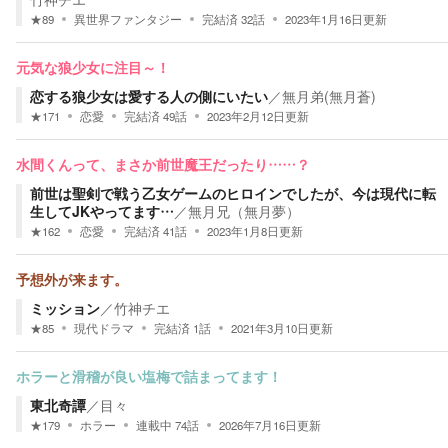
★
89
異世界ファンタジー
完結済
32
話
2023年1月16日
更新
元気な狼少女に注目～！
恋する狼少女は愛する人の側にいたい
／
無月弟(無月蒼)
★
171
恋愛
完結済
49
話
2023年2月12日
更新
水間くんって、まさか前世魔王だったり……？
前世は聖剣で戦う乙女ゲームのヒロインでしたが、今は現代に転
生してJKやってます…
／
無月兄（無月夢）
★
162
恋愛
完結済
41
話
2023年1月8日
更新
予想外が来ます。
ミッション
／
竹神チエ
★
85
現代ドラマ
完結済
1
話
2021年3月10日
更新
ホラーと滑稽が良い塩梅で詰まってます！
東北奇譚
／
目々
★
179
ホラー
連載中
74
話
2026年7月16日
更新