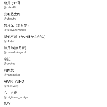
遊井そわ香
@mika25
品羽藍太郎
@shinaba
無月兄（無月夢）
@tukuyomimutuki
堅他不願（かたほかふがん）
@Oddjoh
無月弟(無月蒼)
@mutukitukuyomi
余記
@yookee
羽間慧
@hazamakei
AKARI YUNG
@akariyung
右川史也
@migikawa_fumiya
RAY