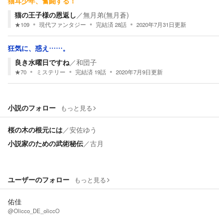
猫耳少年、奮闘する！
猫の王子様の恩返し
／
無月弟(無月蒼)
★
109
現代ファンタジー
完結済
28
話
2020年7月31日
更新
狂気に、惑え……。
良き水曜日ですね
／
和団子
★
70
ミステリー
完結済
19
話
2020年7月9日
更新
小説のフォロー
もっと見る
桜の木の根元には
／
安佐ゆう
小説家のための武術秘伝
／
古月
ユーザーのフォロー
もっと見る
佑佳
@Olicco_DE_oliccO