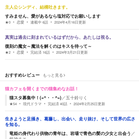
主人公シンディ、結構吐きます。
すみません、愛があるなら塩対応でお願いします
★
0
恋愛
連載中
6
話
2024年4月16日
更新
真実は過去に刻まれているはずだから、あたしは視る。
復刻の魔女～魔法を解くのはキスを待って～
★
2
恋愛
完結済
16
話
2024年3月21日
更新
おすすめレビュー
もっと見る
猫カフェを開くまでの猫集めなお話！
猫スタ募集中！(=^・・^=)
／
五十鈴りく
★
54
現代ドラマ
完結済
40
話
2024年2月25日
更新
生きようと足掻き、葛藤し、出会い、走り抜け、そして世界の広さ
を知る。
竜姫の身代わり供物の青年は、岩場で青色の髪の少女と出会う
／
竹神チエ