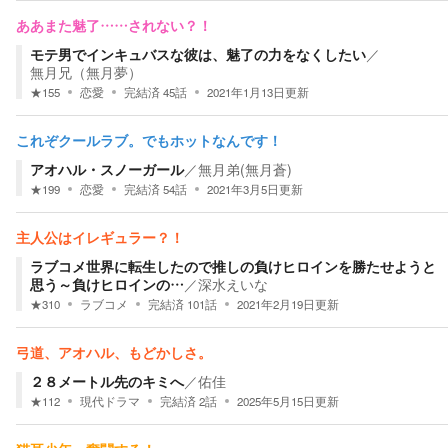
ああまた魅了……されない？！
モテ男でインキュバスな彼は、魅了の力をなくしたい
／
無月兄（無月夢）
★
155
恋愛
完結済
45
話
2021年1月13日
更新
これぞクールラブ。でもホットなんです！
アオハル・スノーガール
／
無月弟(無月蒼)
★
199
恋愛
完結済
54
話
2021年3月5日
更新
主人公はイレギュラー？！
ラブコメ世界に転生したので推しの負けヒロインを勝たせようと
思う～負けヒロインの…
／
深水えいな
★
310
ラブコメ
完結済
101
話
2021年2月19日
更新
弓道、アオハル、もどかしさ。
２８メートル先のキミへ
／
佑佳
★
112
現代ドラマ
完結済
2
話
2025年5月15日
更新