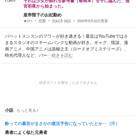
代表作
それは少女が頼れる参考書（春画本）を手に臨んだ、後
宮初夜から始まった。
皇帝陛下のお妃勤め
★
211
恋愛
完結済
26
話
2020年9月22日
更新
パペットスンスンのフワ～が好き過ぎる！最近はYouTubeではさ
まるスタジオのスチームパンクな動画が好き。ギャグ、怪談、漫
画アニメ、中国アニメは詭秘之主（ロードオブミステリーズ）、
時光代理人など、バー
…続きを読む
現在ギフトを贈ることはできません
小説
もっと見る
酔っての暴言がまさかの復活予告になっていたとか…（汗）
勇者によく似た元勇者