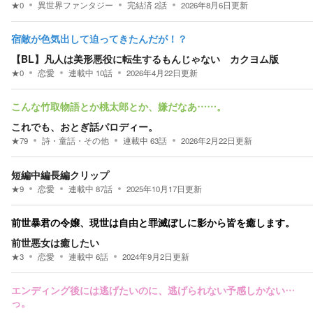
★
0
異世界ファンタジー
完結済
2
話
2026年8月6日
更新
宿敵が色気出して迫ってきたんだが！？
【BL】凡人は美形悪役に転生するもんじゃない カクヨム版
★
0
恋愛
連載中
10
話
2026年4月22日
更新
こんな竹取物語とか桃太郎とか、嫌だなあ……。
これでも、おとぎ話パロディー。
★
79
詩・童話・その他
連載中
63
話
2026年2月22日
更新
短編中編長編クリップ
★
9
恋愛
連載中
87
話
2025年10月17日
更新
前世暴君の令嬢、現世は自由と罪滅ぼしに影から皆を癒します。
前世悪女は癒したい
★
3
恋愛
連載中
6
話
2024年9月2日
更新
エンディング後には逃げたいのに、逃げられない予感しかない…
っ。