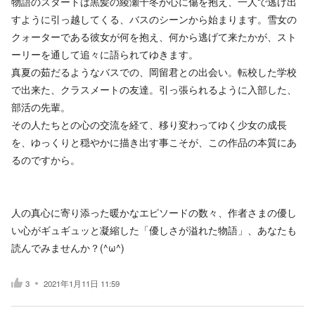
物語のスタートは黒髪の綾瀬千冬が心に傷を抱え、一人で逃げ出
すように引っ越してくる、バスのシーンから始まります。雪女の
クォーターである彼女が何を抱え、何から逃げて来たかが、スト
ーリーを通して追々に語られてゆきます。
真夏の茹だるようなバスでの、岡留君との出会い。転校した学校
で出来た、クラスメートの友達。引っ張られるように入部した、
部活の先輩。
その人たちとの心の交流を経て、移り変わってゆく少女の成長
を、ゆっくりと穏やかに描き出す事こそが、この作品の本質にあ
るのですから。
人の真心に寄り添った暖かなエピソードの数々、作者さまの優し
い心がギュギュッと凝縮した「優しさが溢れた物語」、あなたも
読んでみませんか？(^ω^)
3
2021年1月11日 11:59