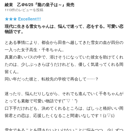
綾束 乙＠6/25『龍の皇子は～』発売
1113
件の
レビューを投稿
★★★
Excellent!!!
現代に生きる雪女ちゃんは、悩んで迷って、恋をする。可愛い恋
物語です。
とある事情により、都会から田舎へ越してきた雪女の血が四分の
一入った女子高生・千冬ちゃん。
真夏の暑いバスの中で、溶けそうになっていた彼女を助けてくれ
たのは、少しぶっきらぼうだけれども、優しく気遣ってくれる岡
留くん。
同い年だった彼と、転校先の学校で再会して……？
迷ったり、悩んだりしながら、それでも進んでいく千冬ちゃんが
とっても素敵で可愛い物語です(*´▽｀*)
口下手だけれども、決めてくれるところは、ばしっと格好いい岡
留君との恋は、応援したくなること間違いなしです！(≧▽≦)
雪女であることを隠さないといけないことに悩みつつ、少しずつ