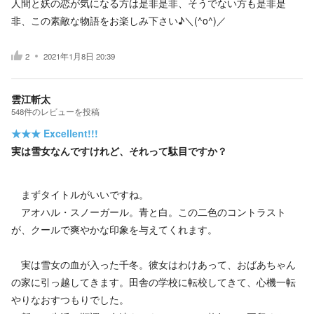
人間と妖の恋が気になる方は是非是非、そうでない方も是非是
非、この素敵な物語をお楽しみ下さい♪＼(^o^)／
2
2021年1月8日 20:39
雲江斬太
548
件の
レビューを投稿
★★★
Excellent!!!
実は雪女なんですけれど、それって駄目ですか？
まずタイトルがいいですね。
アオハル・スノーガール。青と白。この二色のコントラスト
が、クールで爽やかな印象を与えてくれます。
実は雪女の血が入った千冬。彼女はわけあって、おばあちゃん
の家に引っ越してきます。田舎の学校に転校してきて、心機一転
やりなおすつもりでした。