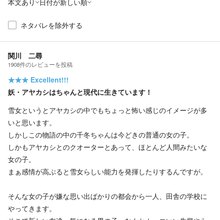
本文あり
日付が新しい順
ネタバレを除外する
関川 二尋
1908
件の
レビューを投稿
★★★
Excellent!!!
妖・アヤカシはちゃんと現代に生きています！
雪女というとアヤカシの中でもちょっと怖い感じのイメージが多
いと思います。
しかしこの物語の中の千冬ちゃんは今どきの普通の女の子。
しかもアヤカシとのクオーターとあって、ほとんど人間みたいな
女の子。
まぁ感情が高ぶると雪女らしい能力を発揮したりするんですが。
そんな女の子が嫌な思い出ばかりの都会から一人、田舎の学校に
やってきます。