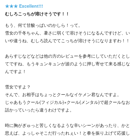
★★★
Excellent!!!
むしろこっちが溶けそうです！！
もう、何て甘酸っぱいのかしら！って。
雪女の千冬ちゃん、暑さに弱くて溶けそうになるんですけど、い
いや違うね、むしろ読んでてこっちが溶けそうになりますわ！！
あらすじなどなどは他の方のレビューを参考にしていただくとし
てですね、もうキュンキュンが波のように押し寄せて来る感じな
んですよ！
雪女ですよ？
そんで、お相手はちょっとクールなイケメン君なんですよ。
じゃあもうクール(フィジカル)×クール(メンタル)で超クールなお
話かっていったら違うわけですよ。
時に胸がぎゅっと苦しくなるような辛いシーンがあったり、かと
思えば、よっしゃそこだ行ったれぇい！と拳を振り上げて応援し