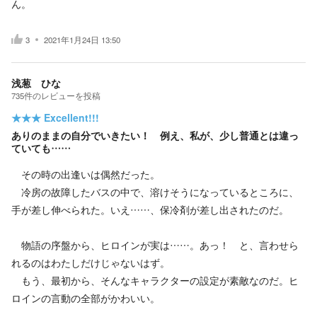
ん。
3
2021年1月24日 13:50
浅葱 ひな
735
件の
レビューを投稿
★★★
Excellent!!!
ありのままの自分でいきたい！ 例え、私が、少し普通とは違っ
ていても……
その時の出逢いは偶然だった。
冷房の故障したバスの中で、溶けそうになっているところに、
手が差し伸べられた。いえ……、保冷剤が差し出されたのだ。
物語の序盤から、ヒロインが実は……。あっ！ と、言わせら
れるのはわたしだけじゃないはず。
もう、最初から、そんなキャラクターの設定が素敵なのだ。ヒ
ロインの言動の全部がかわいい。