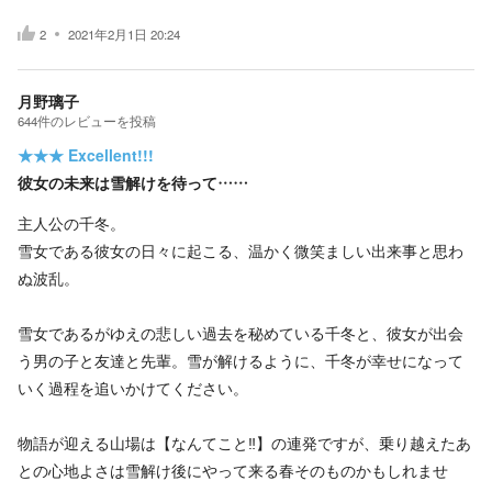
2
2021年2月1日 20:24
月野璃子
644
件の
レビューを投稿
★★★
Excellent!!!
彼女の未来は雪解けを待って……
主人公の千冬。
雪女である彼女の日々に起こる、温かく微笑ましい出来事と思わ
ぬ波乱。
雪女であるがゆえの悲しい過去を秘めている千冬と、彼女が出会
う男の子と友達と先輩。雪が解けるように、千冬が幸せになって
いく過程を追いかけてください。
物語が迎える山場は【なんてこと‼︎】の連発ですが、乗り越えたあ
との心地よさは雪解け後にやって来る春そのものかもしれませ