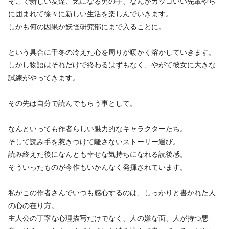
そこで新しい友達、気になる男の子、なんかカッコいい先輩やら
に囲まれて徐々に新しい生活を楽しんでいきます。
しかも何の因果か妖怪研究部にまで入ることに。
という具合に千冬の冷えた心を周りが暖かく溶かしていきます。
しかし物語はそれだけで終わるはずもなく、やがて彼女に大きな
試練がやってきます。
その先は自分で読んでもらう事として。
なんといっても作者らしい魅力的なキャラクターたち。
そして読み手を惹きつけて離さないストーリー運び。
読み終えた後になんとも幸せな気持ちになれる読後感。
そういったものが今作もいかんなく発揮されています。
私がこの作者さんでいつも感心するのは、しっかりと書かれた人
の心の在り方。
主人公の丁寧な心理描写だけでなく、人の嫌な面、人が持つ悪