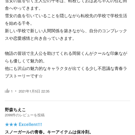
雪女の血を引く主人公の千冬は、転校しておばあちゃんの住む田
舎へやってきます。
雪女の血を引いていることを隠しながら転校先の学校で学校生活
を始める千冬。
新しい学校で新しい人間関係を築きながら、自分のコンプレック
スや恋愛感情と向き合っていきます。
物語の冒頭で主人公を助けてくれる岡留くんがクールな印象なが
らも優しくて魅力的。
他にも沢山の魅力的なキャラクタが出てくる少し不思議な青春ラ
ブストーリーです☆
1
2021年1月5日 22:35
野森ちえこ
2099
件の
レビューを投稿
★★★
Excellent!!!
スノーガールの青春。キーアイテムは保冷剤。