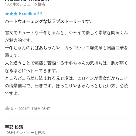
1880
件の
レビューを投稿
★★★
Excellent!!!
ハートウォーミングな妖ラブストーリーです。
雪女でキュートな千冬ちゃんと、シャイで優しく素敵な岡留くん
が魅力的です。
千冬ちゃんのおばあちゃんや、カッコいい白塚先輩も物語に華を
添えて。
人と違うことで葛藤し苦悩する千冬ちゃんの気持ちは、胸が痛く
なるほどに伝わってきます。
ところどころ差し込まれる見せ場は、ヒロインが雪女だからこそ
の情景描写で、圧巻です。ほっこりやきゅんっとしたい方、必読
ですよ。
3
2021年1月6日 05:47
宇部 松清
1063
件の
レビューを投稿