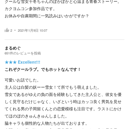
クールな雪女千冬ちゃんのぽかぽかと心温まる青春ストーリー。
カクヨムコン参加作品です。
お休みや自粛期間に一気読みはいかがですか？
2
2021年1月9日 10:07
まるめぐ
651
件の
レビューを投稿
★★★
Excellent!!!
これぞクールラブ。でもホットなんです！
可愛いお話でした。
主人公は白髪の妖ーー雪女！て所でもう萌えました。
雪女であるがゆえの負の面を経験もしてきた主人公と、彼女を優
しく見守るだけじゃなく、いざという時はカッコ良く男気を見せ
てくれる男の子岡留くんとの恋愛模様も注目です。ラストにかけ
てほのぼのきゅんきゅんしました。
脇キャラも個性的な人物たちが出ております。