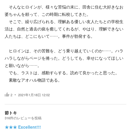
そんなヒロインが、様々な苦悩の末に、田舎に住む大好きなお
婆ちゃんを頼って、この時期に転校してきた。
そこで、繰り広げられる、理解ある優しい友人たちとの学校生
活は、自然と過去の疵を癒してくれるが、やはり、理解できない
人たちは、どこにもいて……。事件が勃発する。
ヒロインは、その苦難を、どう乗り越えていくのか……。ハラ
ハラしながらページを捲った。どうしても、幸せになってほしい
と願いながら……。
でも、ラストは、感動すらする。読めて良かったと思った。
素敵なアオハル物語である。
2
2021年1月18日 12:02
節トキ
316
件の
レビューを投稿
★★★
Excellent!!!