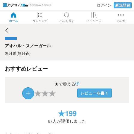
新規登録
ログイン
KADOKAWA Group
アオハル・スノーガール
ホーム
ランキング
小説を探す
マイページ
その他
アオハル・スノーガール
無月弟(無月蒼)
おすすめレビュー
★で称える
★
★
★
レビューを書く
★
199
67
人が評価しました