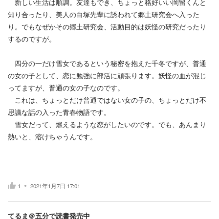
新しい生活は順調。友達もでき、ちょっと格好いい岡留くんと
知り合ったり、美人の白塚先輩に誘われて郷土研究会へ入った
り。でもなぜかその郷土研究会、活動目的は妖怪の研究だったり
するのですが。
四分の一だけ雪女であるという秘密を抱えた千冬ですが、普通
の女の子として、恋に勉強に部活に頑張ります。妖怪の血が混じ
ってますが、普通の女の子なのです。
これは、ちょっとだけ普通ではない女の子の、ちょっとだけ不
思議な話の入った青春物語です。
雪女だって、燃えるような恋がしたいのです。でも、あんまり
熱いと、溶けちゃうんです。
1
2021年1月7日 17:01
てるま＠五分で読書発売中