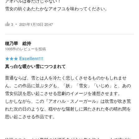
アオハルは春だけじゃない！
雪女の紡ぐあたたかなアオフユを味わってください。
3
2021年1月13日 20:47
穂乃華 総持
1005
件の
レビューを投稿
★★★
Excellent!!!
真っ白な暖かい雪につつまれて
普通ならば、雪とは人を冷たく悲しくさせるものかもしれませ
ん。この作品に並ぶタグも、「妖」「雪女」「いじめ」と、あの
雪女伝説を思い起こさせる悲劇のイメージを連想させます。
しかしながら、この『アオハル・スノーガール』は吹雪が吹き荒
れた次の日のような、穏やかな陽射しに満たされた冬の晴れ間を
思い起こさせる作品です。