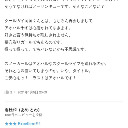
そうでなければノーサンキューです。そんなことない？
クールガイ岡留くんとは、もちろん再会しまして
アオハル千冬は心惹かれてゆきます。
好きと言う気持ちが隠しきれません、
墓穴彫りガールでもあるのです。
掘って掘って、でもバレないから不思議です。
スノーガールはアオハルなスクールライフを送れるのか。
それとも吹雪いてしまうのか。いや、タイトル。
ご安心をっ！ ラストはアオハルです！
2
2021年1月5日 20:09
雨杜和（あめ とわ）
1801
件の
レビューを投稿
★★★
Excellent!!!