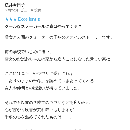
桜井今日子
363
件の
レビューを投稿
★★★
Excellent!!!
クールなスノーガールに春はやってくる？！
雪女と人間のクォーターの千冬のアオハルストーリーです。
前の学校でいじめに遭い、
雪女のおばあちゃんの家から通うことになった新しい高校
ここには見た目やウワサに惑わされず
「ありのままの千冬」を認めてつきあってくれる
友人や仲間との出逢いが待っていました。
それでも以前の学校でのウワサなどを広められ
心が塞がり吹雪が荒れ狂いもしますが、
千冬の心を温めてくれたものは……。