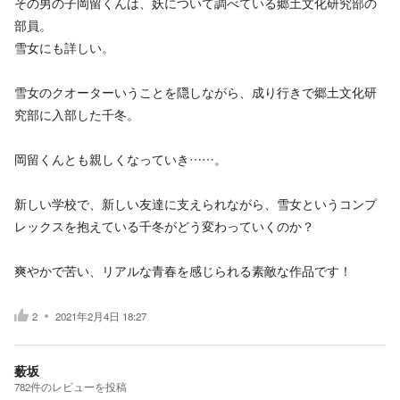
その男の子岡留くんは、妖について調べている郷土文化研究部の
部員。
雪女にも詳しい。
雪女のクオーターいうことを隠しながら、成り行きで郷土文化研
究部に入部した千冬。
岡留くんとも親しくなっていき……。
新しい学校で、新しい友達に支えられながら、雪女というコンプ
レックスを抱えている千冬がどう変わっていくのか？
爽やかで苦い、リアルな青春を感じられる素敵な作品です！
2
2021年2月4日 18:27
薮坂
782
件の
レビューを投稿