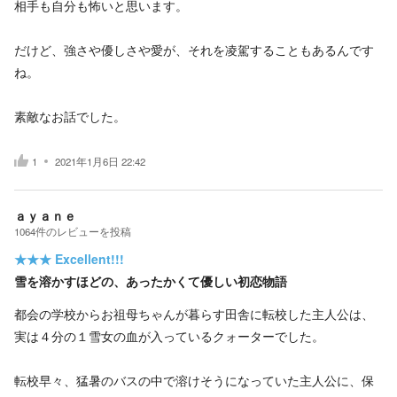
相手も自分も怖いと思います。
だけど、強さや優しさや愛が、それを凌駕することもあるんです
ね。
素敵なお話でした。
1
2021年1月6日 22:42
ａｙａｎｅ
1064
件の
レビューを投稿
★★★
Excellent!!!
雪を溶かすほどの、あったかくて優しい初恋物語
都会の学校からお祖母ちゃんが暮らす田舎に転校した主人公は、
実は４分の１雪女の血が入っているクォーターでした。
転校早々、猛暑のバスの中で溶けそうになっていた主人公に、保