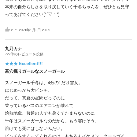
本来の自分らしさを取り戻していく千冬ちゃんを、ぜひとも見守
ってあげてください(*´▽｀*)
2
2021年1月5日 20:39
九乃カナ
722
件の
レビューを投稿
★★★
Excellent!!!
墓穴掘りガールなスノーガール
スノーガール千冬は、4分の1だけ雪女。
はじめっから大ピンチ。
だって、真夏の昼間だってのに
乗っているバスのエアコンが壊れて
灼熱地獄、普通の人でも暑くてたまらないのに
千冬はスノーガールなのだから。もう溶けそう。
溶けても死にはしないみたい。
ピンチをすくってくれるのは、もちろんイケメン、クールガイ。