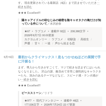
す。 現在更新されている最新話（8話）まで読ませていただき
…
続きを読む
★★★
Excellent!!!
陽キャアイドルの幼なじみの秘密を陰キャオタクの俺だけが知
っている件について
／
水沢紗奈
★
67
ラブコメ
連載中
92
話
208,388
文字
2026年8月7日 00:00
更新
カクヨムオンリー
ラブコメ
幼馴染
高校生
声優
甘々
一途
声から始まる恋
5月15日
最初からクライマックス！息もつかせぬほどの展開で手
に汗握る！
まず、導入から引きがすごくて、マジで続きを読まずにはいられ
なくなりました。 沢山の謎、敵含めて非常に個性的なキャラクタ
ーたち、深みのあるテーマなどなど。 スピード感・テンポ感が
い
…続きを読む
★★★
Excellent!!!
ピースストーン
／
リドラ
★
977
現代ファンタジー
連載中
48
話
177,536
文字
2026年7月24日 22:17
更新