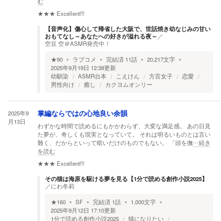
む
★★★
Excellent!!!
【音声化】傷心して帰省した大阪で、世話焼き幼なじみの甘い
おもてなし～あなたへの好きが溢れる夜～
／
空豆 空＠ASMR発売中！
★
90
ラブコメ
完結済
11
話
20,217
文字
2025年9月19日 12:38
更新
幼馴染
ASMR台本
こえけん
方言女子
恋愛
男性向け
癒し
カクヨムオンリー
2025年9
掌編ならではの心地良い余韻
月13日
わずかな時間で読めるにもかかわらず、大変な満足感。 あの日見
た夢が、奇しくも現実となっていて。 それは明るいものとは言い
難く、だからといって暗いだけのものでもない。 「頭を撫
…続き
を読む
★★★
Excellent!!!
その猫は海原を駆ける夢を見る【1分で読める創作小説2025】
／
にわ冬莉
★
160
SF
完結済
1
話
1,000
文字
2025年9月12日 17:10
更新
1分で読める創作小説2025
猫になりたい