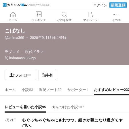
新規登録
ログイン
KADOKAWA Group
ホーム
ランキング
小説を探す
マイページ
その他
こばなし
@anima369
2020年9月13日
に登録
ラブコメ
現代ドラマ
kobanashi369qp
フォロー
共有
ホーム
小説
83
近況ノート
32
サポーター
1
おすすめレビュー
23
レビューを書いた小説
95
★をつけた小説
137
7月21日
心ぐっちゃぐちゃにされつつ、続きが気になり過ぎてヤ
バい。