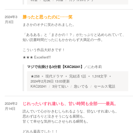
2024年3
勝ったと思ったのに……笑
月3日
まさかのオチに笑わされました。
「あるある」と「まさかの！？」がたっぷりと込められていて、
短い読書時間だったにもかかわらず大満足の一作。
こういう作品大好きです！
★★★
Excellent!!!
マジで出掛ける3分前【KAC20241】
／
にわ冬莉
★
258
現代ドラマ
完結済
1
話
1,318
文字
2024年2月29日 13:03
更新
KAC20241
3分て短い
急いでる
セールス電話
2024年2
じれったいすれ違いも、甘い時間も全部——最高。
月14日
読んでいて心がかきむしられるような、切ないすれ違いも。
思わずほろりと泣きそうになる展開も。
甘くて幸せな気持ちにさせられる瞬間も。
どれも最高でした！！