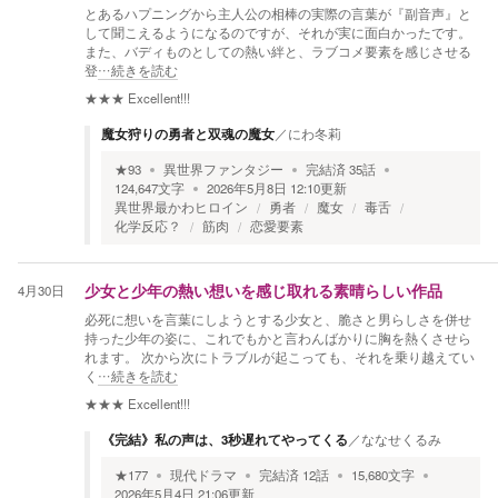
とあるハプニングから主人公の相棒の実際の言葉が『副音声』と
して聞こえるようになるのですが、それが実に面白かったです。
また、バディものとしての熱い絆と、ラブコメ要素を感じさせる
登
…続きを読む
★★★
Excellent!!!
魔女狩りの勇者と双魂の魔女
／
にわ冬莉
★
93
異世界ファンタジー
完結済
35
話
124,647
文字
2026年5月8日 12:10
更新
異世界最かわヒロイン
勇者
魔女
毒舌
化学反応？
筋肉
恋愛要素
4月30日
少女と少年の熱い想いを感じ取れる素晴らしい作品
必死に想いを言葉にしようとする少女と、脆さと男らしさを併せ
持った少年の姿に、これでもかと言わんばかりに胸を熱くさせら
れます。 次から次にトラブルが起こっても、それを乗り越えてい
く
…続きを読む
★★★
Excellent!!!
《完結》私の声は、3秒遅れてやってくる
／
ななせくるみ
★
177
現代ドラマ
完結済
12
話
15,680
文字
2026年5月4日 21:06
更新