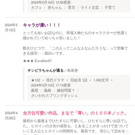
2024年5月16日 12:55
更新
カフェ
赤ちゃん
育児
ライト文芸
子育て
2024年5
キャラが濃い！！！
月15日
とっても短いお話なのに、登場人物たちのキャラクターが色濃く
描かれていてめっちゃ笑いました！
動きひとつで、「この人ってこんな人なんだろうな」って想像で
きる描写……面白いです。
★★★
Excellent!!!
チンピラちゃんが通る
／
鳥尾巻
★
122
現代ドラマ
完結済
1
話
1,000
文字
2024年5月13日 17:14
更新
義母
義娘
嫁姑問題？
さいかわスプリングダッシュ
2024年4
全方位可愛い作品。まるで「尊い」の１００本ノック。
月29日
最初から最後までひたすらに可愛いし、ひたすらに尊いお話でし
た。 ヒロインの少女の成長も、とあることがきっかけで近づいて
いく主人公とヒロインの関係性も、最高です。 安心して読める
…