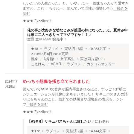
しいだけの人生だった、と。 いや、ね…… 義妹ちゃんが可愛すぎ
ますわ、これ！ もうねー、読んでいて理性が崩壊しそう
…続きを
読む
★★★
Excellent!!!
俺の事が大好きな幼なじみが義理の妹になった。え、夏休み中
は家に二人っきりってマジですか！？
／
空豆 空＠ASMR発売中！
★
48
ラブコメ
完結済
16
話
19,983
文字
2024年8月8日 20:08
更新
義妹
幼馴染
女子高生
実は両片思い
こえけん
ASMR
ラブコメ
カクヨムオンリー
2024年7
めっちゃ想像を掻き立てられました
月28日
読んでいてASMRの音声が脳内再生されるほど、すっごく鮮明に
シチュエーションが想像出来ちゃいました！ サキュバスさんの語
りはもちろんのこと、随所での効果音や環境音の表現も、シン
プ
…続きを読む
★★★
Excellent!!!
【ASMR】サキュバスちゃんは致したい
／
にわ冬莉
★
172
ラブコメ
完結済
7
話
14,144
文字