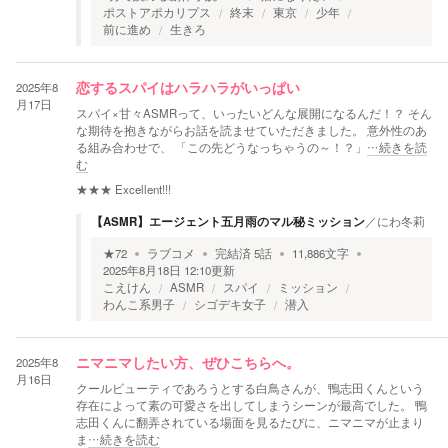
ポストアポカリプス
終末
東京
少年
前に進め
生きろ
2025年8
恋するスパイはハラハラがいっぱい
月17日
スパイ×甘々ASMRって、いったいどんな展開になるんだ！？ そん
な期待を抱きながらお話を読ませていただきました。 意外性のあ
る組み合わせで、 「この先どうなっちゃうの～！？」
…続きを読
む
★★★
Excellent!!!
【ASMR】エージェント五月雨のマル秘ミッション
／
にわ冬莉
★
72
ラブコメ
完結済
5
話
11,886
文字
2025年8月18日 12:10
更新
こえけん
ASMR
スパイ
ミッション
わんこ系男子
シゴデキ女子
潜入
2025年8
ニマニマしたい方、ぜひこちらへ。
月16日
クールビューティであろうとする白鳥さんが、鴨志田くんという
存在によって素の可愛さを出してしまうシーンが最高でした。 鴨
志田くんに翻弄されている場面を見るたびに、ニマニマが止まり
ま
…続きを読む