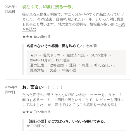
2024年11
切なくて、印象に残る一作。
月23日
描かれる人物像が明確で、すごく分かりやすく作品に入っていけ
ました。 今VS過去、自由VS敷かれたレール、といった対比構造
も見事だと思います。 地の文での説明も、情報量が多い割に
…続
きを読む
★★★
Excellent!!!
名前のないその感情に愛を込めて
／
にわ冬莉
★
87
現代ドラマ
完結済
13
話
34,777
文字
2024年11月20日 12:10
更新
夏の記憶
政略結婚
運命
鳥居
叶わぬ想い
瀬織津姫
文芸
中編小説
2024年9
お、面白い…！！！！
月22日
たった四行の小説？ そんなの面白いわけ…… ーーえ、うそ！？
面白すぎる……！！ ↑四行小説ということで、レビューも四行に
してみました。 が、四行ではとてもこの感動を
…続きを読む
★★★
Excellent!!!
【四行小説】かごのぼっち、いろいろ書いてみる。
／
かごのぼっち