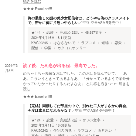
続きを読む
★★★
Excellent!!!
俺の最推しの謎の美少女配信者は、どうやら俺のクラスメイト
で、密かに俺に片思い中らしい
／
空豆 空＠ASMR発売中！
★
144
恋愛
完結済
23
話
48,887
文字
2024年4月16日 18:11
更新
KAC20245
はなさないで
ラブコメ
短編
恋愛
配信
学園
カクヨムオンリー
2024年3
読了後、ため息が出る程、最高でした。
月5日
めちゃくちゃ素敵なお話でした。 このお話を読んでいて、 「あ
あ、こういうときってあるよなあ」 「分かっているようで案外分
かっていなかったりするんだよなあ」 と共感を抱きつつ
…続きを
読む
★★★
Excellent!!!
【完結】同棲してた部屋の中で、別れた二人がまさかの再会。
今度は素直になれるかな？
／
空豆 空＠ASMR発売中！
★
124
恋愛
完結済
7
話
21,407
文字
2024年3月11日 18:08
更新
KAC20242
住宅の内見
ラブコメ
両片思い
再会
恋愛
同棲
カクヨムオンリー