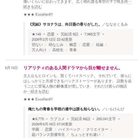
痛いくらいに伝わってきます。 広く晴れ渡る青空の下で咲き誇
…
続きを読む
★★★
Excellent!!!
《完結》サヨナラは、向日葵の香りがした。
／
ななせくるみ
★
148
恋愛
完結済
9
話
7,985
文字
2026年2月12日 22:42
更新
切ない
幼なじみ
幽霊
恋愛
短編
万人向け
高校生
青春
5月12日
リアリティのある人間ドラマから目が離せません。
主人公もヒロインも、賢くてハイスペック。 それでいて、彼らに
はしっかりと共感できるバックストーリーがあります。 話数を追
うごとに登場人物の解像度が増していき、それだけ彼らの物語
か
…続きを読む
★★★
Excellent!!!
俺たちの青春を学校の連中は誰も知らない。
／
いもけんぴ
★
6,775
ラブコメ
完結済
66
話
265,041
文字
2026年6月18日 07:00
更新
学園
恋愛
ハイスペック
クリエイター
超バランス型優等生
ちょっとすれ違い