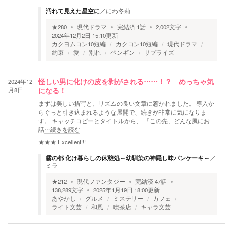
汚れて見えた星空に
／
にわ冬莉
★
280
現代ドラマ
完結済
1
話
2,002
文字
2024年12月2日 15:10
更新
カクヨムコン10短編
カクコン10短編
現代ドラマ
約束
愛
別れ
ペンギン
サプライズ
2024年12
怪しい男に化けの皮を剥がされる……！？ めっちゃ気
月8日
になる！
まずは美しい描写と、リズムの良い文章に惹かれました。 導入か
らぐっと引き込まれるような展開で、続きが非常に気になりま
す。 キャッチコピーとタイトルから、 「この先、どんな風にお
話
…続きを読む
★★★
Excellent!!!
霧の都 化け暮らしの休憩処～幼馴染の神隠し味パンケーキ～
／
ミラ
★
212
現代ファンタジー
完結済
47
話
138,289
文字
2025年1月19日 18:00
更新
あやかし
グルメ
ミステリー
カフェ
ライト文芸
和風
喫茶店
キャラ文芸