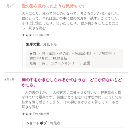
6月2日
愛の形を教わったような気持ちです
大人になり、愛って何なのかなって、考えることが増えました。
僕にとって、それは誰かの中に僕の欠片を『残す』ことでした。
それは記憶だったり、想いだったり。 僕が何かをしたことによ
っ
…続きを読む
★★★
Excellent!!!
無形の愛
／
月見トモ
★
72
詩・童話・その他
完結済
4
話
1,470
文字
2023年1月23日 18:24
更新
短編
詩
カクヨムオンリー
恋愛
6月1日
胸の中をかきむしられるかのような、どこか切ないもど
かしさ。
一人の男の子が、一人の女の子に募らせる想いが、解像度高く描
かれていて最高です。 距離はとても近いはずなのに、どうしてか
彼女を遠く感じてしまう。 その切なさがひどく苦しくて、もど
…
続きを読む
★★★
Excellent!!!
ショートボブ
／
鳥尾巻