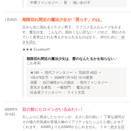
中華ファンタジー
骨
強い女の子
1月25日
期限切れ間近の魔法少女が「照らす」のは。
次から次に現れるイケメン男子。 ラブコメ主人公ムーブをかま
す、魔法少女。 こんなの、面白くない訳ない！ けれど、明かされ
ていく真実はどれも考えさせられるものばかり。 何のために
…続
きを読む
★★★
Excellent!!!
期限切れ間近の魔法少女は、愛のなんたるかを知らない
／
にわ冬莉
★
185
現代ファンタジー
完結済
45
話
106,078
文字
2026年1月14日 12:10
更新
溺愛
自己犠牲からの脱出
現代ファンタジー
変化する勇気
一般部門
魔法少女
社会派ファンタジー
ライト文芸
2025年9
目の前にヒロインがいるみたい！
月15日
久しぶりに再会したヒロインが、まさに目の前に！ 丁寧な描写が
その場の空気感や登場人物のリアリティをたっぷりと感じさせて
くれます。 ASMRよりもASMRかもしれません。 ドキ
…続きを読