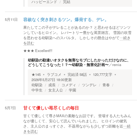
ハッピーエンド
完結
5月11日
容赦なく突き刺さるツン。爆発する、デレ。
果たしてこの子がデレることがあるのか？ と思わせるほどツンツ
ンしているヒロイン。 レパートリー豊かな罵詈雑言。 雪国の吹雪
を思わせる幼馴染へのスパルタ。 しかしその懸念はやがて
…続き
を読む
★★★
Excellent!!!
幼馴染の勘違いオタクを無害なモブにしたかっただけなのに、
どうしてこうなった！？〜幼馴染・無害化計画〜
／
remia
★
145
ラブコメ
完結済
58
話
120,777
文字
2026年5月27日 18:00
更新
幼馴染
成長
コメディ
ツンデレ
青春
中学生
女主人公
学園
5月7日
甘くて優しい苺尽くしの毎日
甘くて優しくて尊さMAXの素敵なお話です。 登場する人たちみん
なが優しくて、安心して読んでいられました。 ヒロインの健気
さ、主人公のまっすぐさ。 不器用ながらも少しずつ距離を近
…続
きを読む