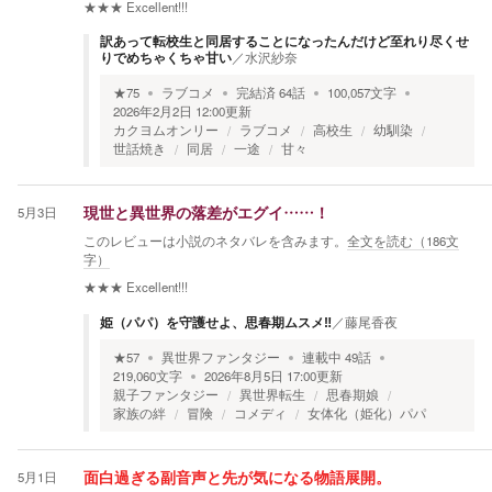
★★★
Excellent!!!
訳あって転校生と同居することになったんだけど至れり尽くせ
りでめちゃくちゃ甘い
／
水沢紗奈
★
75
ラブコメ
完結済
64
話
100,057
文字
2026年2月2日 12:00
更新
カクヨムオンリー
ラブコメ
高校生
幼馴染
世話焼き
同居
一途
甘々
5月3日
現世と異世界の落差がエグイ……！
このレビューは小説のネタバレを含みます。
全文を読む（
186
文
字）
★★★
Excellent!!!
姫（パパ）を守護せよ、思春期ムスメ‼
／
藤尾香夜
★
57
異世界ファンタジー
連載中
49
話
219,060
文字
2026年8月5日 17:00
更新
親子ファンタジー
異世界転生
思春期娘
家族の絆
冒険
コメディ
女体化（姫化）パパ
5月1日
面白過ぎる副音声と先が気になる物語展開。