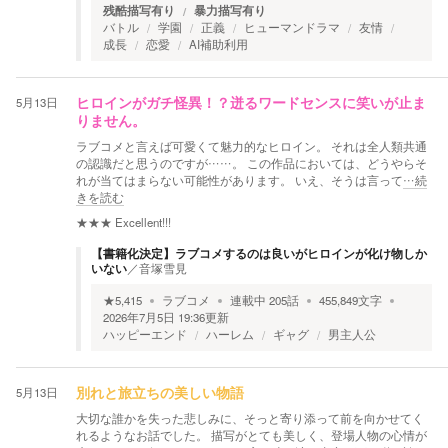
残酷描写有り
暴力描写有り
バトル
学園
正義
ヒューマンドラマ
友情
成長
恋愛
AI補助利用
5月13日
ヒロインがガチ怪異！？迸るワードセンスに笑いが止ま
りません。
ラブコメと言えば可愛くて魅力的なヒロイン。 それは全人類共通
の認識だと思うのですが……。 この作品においては、どうやらそ
れが当てはまらない可能性があります。 いえ、そうは言って
…続
きを読む
★★★
Excellent!!!
【書籍化決定】ラブコメするのは良いがヒロインが化け物しか
いない
／
音塚雪見
★
5,415
ラブコメ
連載中
205
話
455,849
文字
2026年7月5日 19:36
更新
ハッピーエンド
ハーレム
ギャグ
男主人公
5月13日
別れと旅立ちの美しい物語
大切な誰かを失った悲しみに、そっと寄り添って前を向かせてく
れるようなお話でした。 描写がとても美しく、登場人物の心情が