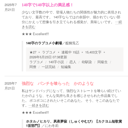
2025年7
140字で140字以上の満足感！
月21日
少ない文字数の中で、登場人物たちの関係性が魅力的に表現され
ており、最高です。 140字ならではの余韻や、描かれていない部
分にかえって想像を引き立てられる感覚が、美味しいです。
…続
きを読む
★★★
Excellent!!!
140字のラブコメ小劇場
／
醍醐兎乙
★
27
ラブコメ
連載中
15
話
15,403
文字
2026年5月23日 07:38
更新
ラブコメ
140字小説
恋人
幼馴染
同級生
同僚
一話完結
短編集
2025年7
強烈な パンチを喰らった かのような
月21日
私はサンドバッグになって、強烈なストレートを喰らい続けてい
たかのような、そんな気持ち良さを感じさせられた作品集でし
た。 ボコボコにされたいそこのあなた。 そう、そこのあなたで
す。
…続きを読む
★★★
Excellent!!!
ホタルノヒカリ、夙夜夢寐（しゅくやむび）【カクヨム短歌賞
1首部門】
／
にわ冬莉