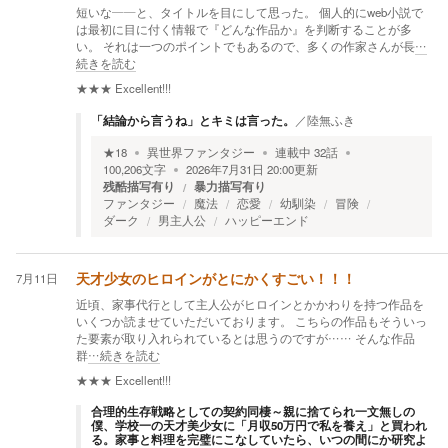
短いな――と、タイトルを目にして思った。 個人的にweb小説で
は最初に目に付く情報で『どんな作品か』を判断することが多
い。 それは一つのポイントでもあるので、多くの作家さんが長
…
続きを読む
★★★
Excellent!!!
「結論から言うね」とキミは言った。
／
陸無ふき
★
18
異世界ファンタジー
連載中
32
話
100,206
文字
2026年7月31日 20:00
更新
残酷描写有り
暴力描写有り
ファンタジー
魔法
恋愛
幼馴染
冒険
ダーク
男主人公
ハッピーエンド
7月11日
天才少女のヒロインがとにかくすごい！！！
近頃、家事代行として主人公がヒロインとかかわりを持つ作品を
いくつか読ませていただいております。 こちらの作品もそういっ
た要素が取り入れられているとは思うのですが…… そんな作品
群
…続きを読む
★★★
Excellent!!!
合理的生存戦略としての契約同棲～親に捨てられ一文無しの
僕、学校一の天才美少女に「月収50万円で私を養え」と買われ
る。家事と料理を完璧にこなしていたら、いつの間にか研究よ