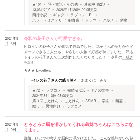
★
101
詩・童話・その他
連載中
152
話
13,031
文字
2026年4月26日 20:05
更新
四行小説
ギャグ
ラブコメ・BL
ホラー・ミステリ
御伽噺
ドラマ
グルメ
動物
2024年8
令和の花子さんが可愛すぎる。
月13日
ヒロインの花子さんが健気で最高でした。 花子さんの語りからイ
メージできる主人公も、やさしい人物で好感が持てました。 私も
トイレの花子さんで二次創作したくなりました！！ 令和の
…続き
を読む
★★★
Excellent!!!
トイレの花子さんの蝶々喃々
／
あまくに みか
★
72
ラブコメ
完結済
8
話
11,156
文字
2024年8月13日 08:00
更新
第３回こえけん
こえけん
ASMR
学園
幽霊
癒し
男性向け
ラブコメ
2024年8
とろとろに脳を溶かしてくれる義妹ちゃんはこちらにな
月10日
ります。
読後、ひとつの考えが脳内に浮かびました。 こんな義妹がいて欲