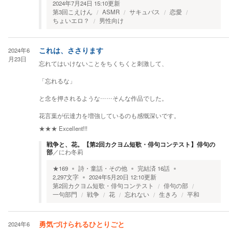
2024年7月24日 15:10
更新
第3回こえけん
ASMR
サキュバス
恋愛
ちょいエロ？
男性向け
2024年6
これは、ささります
月23日
忘れてはいけないことをちくちくと刺激して、
「忘れるな」
と念を押されるような……そんな作品でした。
花言葉が伝達力を増強しているのも感慨深いです。
★★★
Excellent!!!
戦争と、花。【第2回カクヨム短歌・俳句コンテスト】俳句の
部
／
にわ冬莉
★
169
詩・童話・その他
完結済
16
話
2,297
文字
2024年5月20日 12:10
更新
第2回カクヨム短歌・俳句コンテスト
俳句の部
一句部門
戦争
花
忘れない
生きろ
平和
2024年6
勇気づけられるひとりごと