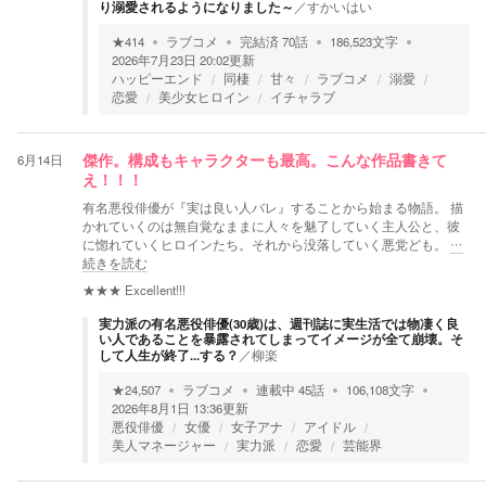
り溺愛されるようになりました～
／
すかいはい
★
414
ラブコメ
完結済
70
話
186,523
文字
2026年7月23日 20:02
更新
ハッピーエンド
同棲
甘々
ラブコメ
溺愛
恋愛
美少女ヒロイン
イチャラブ
6月14日
傑作。構成もキャラクターも最高。こんな作品書きて
え！！！
有名悪役俳優が『実は良い人バレ』することから始まる物語。 描
かれていくのは無自覚なままに人々を魅了していく主人公と、彼
に惚れていくヒロインたち。それから没落していく悪党ども。
…
続きを読む
★★★
Excellent!!!
実力派の有名悪役俳優(30歳)は、週刊誌に実生活では物凄く良
い人であることを暴露されてしまってイメージが全て崩壊。そ
して人生が終了...する？
／
柳楽
★
24,507
ラブコメ
連載中
45
話
106,108
文字
2026年8月1日 13:36
更新
悪役俳優
女優
女子アナ
アイドル
美人マネージャー
実力派
恋愛
芸能界