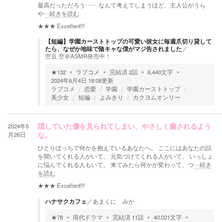
最高だっただろう…… なんて考えてしまうほど、主人公がうら
や
…続きを読む
★★★
Excellent!!!
【短編】学園カーストトップの可愛い彼女に毎週爪切り貸して
たら、なぜか地味で陰キャな僕がマジ告されました
／
空豆 空＠ASMR発売中！
★
132
ラブコメ
完結済
2
話
6,440
文字
2024年6月4日 18:08
更新
ラブコメ
恋愛
学園
学園カーストトップ
美少女
短編
よみきり
カクヨムオンリー
2024年5
隠していた傷を見られてしまい、やさしく癒されるよう
月26日
な。
ひとりぼっちで何かを抱えているあなたへ。 ここにはあなたの話
を聞いてくれる人がいて、 元気づけてくれる人がいて、 いっしょ
に悩んでくれる人もいて。 来てみたら何かが変わって、つ
…続き
を読む
★★★
Excellent!!!
ハナサクカフェ
／
あまくに みか
★
78
現代ドラマ
完結済
11
話
40,021
文字