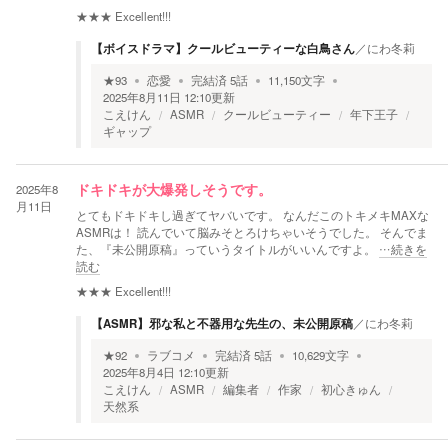
★★★
Excellent!!!
【ボイスドラマ】クールビューティーな白鳥さん
／
にわ冬莉
★
93
恋愛
完結済
5
話
11,150
文字
2025年8月11日 12:10
更新
こえけん
ASMR
クールビューティー
年下王子
ギャップ
2025年8
ドキドキが大爆発しそうです。
月11日
とてもドキドキし過ぎてヤバいです。 なんだこのトキメキMAXな
ASMRは！ 読んでいて脳みそとろけちゃいそうでした。 そんでま
た、『未公開原稿』っていうタイトルがいいんですよ。
…続きを
読む
★★★
Excellent!!!
【ASMR】邪な私と不器用な先生の、未公開原稿
／
にわ冬莉
★
92
ラブコメ
完結済
5
話
10,629
文字
2025年8月4日 12:10
更新
こえけん
ASMR
編集者
作家
初心きゅん
天然系