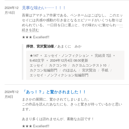
2024年12
見事な味わい……！！！
月15日
吾輩はアマチュア作家である。ペンネームはこばなし。 このエッ
セイには共感や感動の引き金となるエピソードがいくつも散りば
められている。 一口目を口に運ぶと、その味わいに魅せられ…
…
続きを読む
★★★
Excellent!!!
拝啓、宮沢賢治様
／
あまくに みか
★
147
エッセイ・ノンフィクション
完結済
7
話
9,453
文字
2024年12月4日 08:00
更新
エッセイ
カクコン10
カクヨムコンテスト10
カクコン短編部門
のほほん
宮沢賢治
手紙
エッセイ・ノンフィクション短編部門
2024年12
「あっ！？」と驚かされました！！
月8日
まさかの展開に、驚かされてしまいました。
この作品を読んだあなたにも、きっと驚きが待っているかと思い
ます。
あまり多くは語れませんが、素敵なお話です！
★★★
Excellent!!!