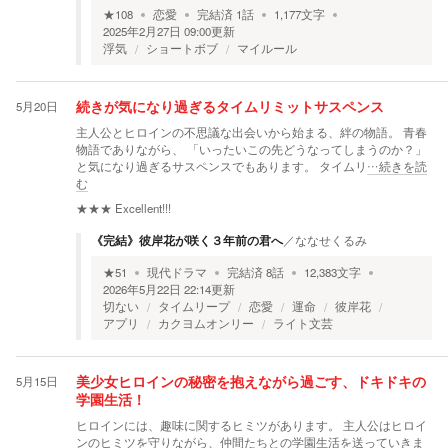
★
108
恋愛
完結済
1
話
1,177
文字
2025年2月27日 09:00
更新
浮気
ショートボブ
マイルール
5月20日
続きが気になり過ぎるタイムリミットサスペンス
主人公とヒロインの不思議な出会いから始まる、絆の物語。 青春
物語でありながら、 「いったいこの先どうなってしまうのか？」
と気になり過ぎるサスペンスでもあります。 タイムリ
…続きを読
む
★★★
Excellent!!!
《完結》彼岸花が咲く３年前の君へ
／
ななせくるみ
★
51
現代ドラマ
完結済
8
話
12,383
文字
2026年5月22日 22:14
更新
切ない
タイムリープ
恋愛
運命
彼岸花
アプリ
カクヨムオンリー
ライト文芸
5月15日
美少女ヒロインの秘密を抱えながら過ごす、ドキドキの
学園生活！
ヒロインには、趣味に関するヒミツがあります。 主人公はヒロイ
ンのヒミツを守りながら、仲間たちとの学園生活を送っていきま