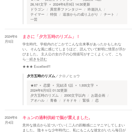
26,161
文字
2024年6月9日 14:30
更新
ドラゴン
異世界ファンタジー
吟遊詩人
テイマー
特技
追放からの成り上がり
チート
一芸
2024年6
まさに「夕方五時のリズム」！
月5日
学生時代、学校内のどこかでこんな出来事があったかもしれな
い。 そんな風に感じてしまうほど、読んでいて鮮明に情景が浮か
びました。 主人公の女の子の心情描写がすごくよくって、こち
ら
…続きを読む
★★★
Excellent!!!
夕方五時のリズム
／
クロノヒョウ
★
87
恋愛
完結済
1
話
1,935
文字
2024年6月5日 01:32
更新
夕方五時のリズム
2000文字以内
お題企画
アオハル
青春
ドキドキ
緊張
恋
2024年6
キュンの過剰供給で脳が震えました。
月4日
意外な接点から近づいていく二人の距離感にニマニマしてしまい
ました。 陰キャな少年時代に、私にもこんな彼女がいたら毎日が