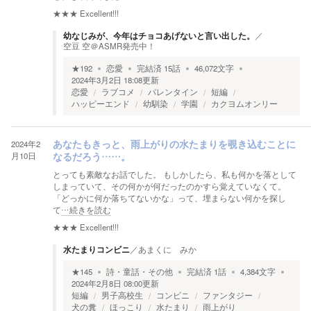
★★★
Excellent!!!
幼なじみが、今年はチョコあげないと言い出した。
／
空豆 空＠ASMR発売中！
★
192
恋愛
完結済
15
話
46,072
文字
2024年3月2日 18:08
更新
恋愛
ラブコメ
バレンタイン
短編
ハッピーエンド
幼馴染
学園
カクヨムオンリー
2024年2
あなたもきっと、雨上がりの水たまりを覗き込むことに
月10日
なるだろう……。
とっても素敵なお話でした。 もしかしたら、私も何かを落として
しまっていて、その何かが何だったのかすら覚えていなくて。
「どっかに何か落ちてないかな」って、埋まらない何かを探し
て
…続きを読む
★★★
Excellent!!!
水たまりコンビニ
／
あまくに みか
★
145
詩・童話・その他
完結済
1
話
4,384
文字
2024年2月8日 08:00
更新
短編
男子高校生
コンビニ
ファンタジー
犬の糞
ほっこり
水たまり
雨上がり