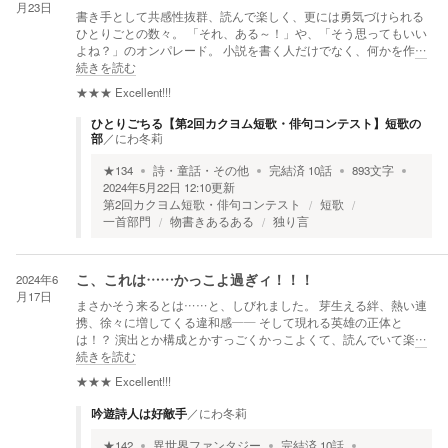
月23日
書き手として共感性抜群、読んで楽しく、更には勇気づけられる
ひとりごとの数々。 「それ、ある～！」や、「そう思ってもいい
よね？」のオンパレード。 小説を書く人だけでなく、何かを作
…
続きを読む
★★★
Excellent!!!
ひとりごちる【第2回カクヨム短歌・俳句コンテスト】短歌の
部
／
にわ冬莉
★
134
詩・童話・その他
完結済
10
話
893
文字
2024年5月22日 12:10
更新
第2回カクヨム短歌・俳句コンテスト
短歌
一首部門
物書きあるある
独り言
2024年6
こ、これは……かっこよ過ぎィ！！！
月17日
まさかそう来るとは……と、しびれました。 芽生える絆、熱い連
携、徐々に増してくる違和感—— そして現れる英雄の正体と
は！？ 演出とか構成とかすっごくかっこよくて、読んでいて楽
…
続きを読む
★★★
Excellent!!!
吟遊詩人は好敵手
／
にわ冬莉
★
142
異世界ファンタジー
完結済
10
話