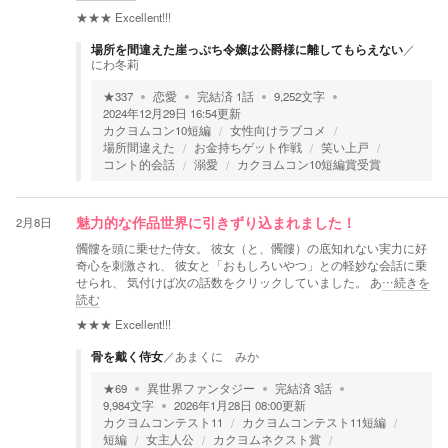
★★★
Excellent!!!
場所を間違えた崖っぷち令嬢は公爵様に離してもらえない
／
にわ冬莉
★
337
恋愛
完結済
1
話
9,252
文字
2024年12月29日 16:54
更新
カクヨムコン10短編
女性向けラブコメ
場所間違えた
お金持ちゲット作戦
笑い上戸
コント的会話
溺愛
カクヨムコン10短編賞受賞
2月8日
魅力的な作品世界に引きずり込まれました！
髑髏を頭に乗せた侍女。 彼女（と、髑髏）の底知れない実力に好
奇心を刺激され、 彼女と「おもしろいやつ」との軽妙な会話に乗
せられ、 気付けば次の話数をクリックしていました。 あ
…続きを
読む
★★★
Excellent!!!
骨を戴く侍女
／
あまくに みか
★
69
異世界ファンタジー
完結済
3
話
9,984
文字
2026年1月28日 08:00
更新
カクヨムコンテスト11
カクヨムコンテスト11短編
短編
女主人公
カクヨムネクスト賞