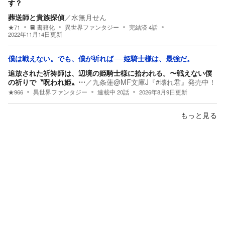
す？
葬送師と貴族探偵
／
水無月せん
★
71
書籍化
異世界ファンタジー
完結済
4
話
2022年11月14日
更新
僕は戦えない。でも、僕が祈れば──姫騎士様は、最強だ。
追放された祈祷師は、辺境の姫騎士様に拾われる。〜戦えない僕
の祈りで〝呪われ姫〟…
／
九条蓮@MF文庫J『#壊れ君』発売中！
★
966
異世界ファンタジー
連載中
20
話
2026年8月9日
更新
もっと見る