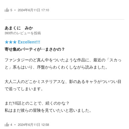
5
2024年6月11日 17:10
あまくに みか
393
件の
レビューを投稿
★★★
Excellent!!!
寄せ集めパーティが…まさかの？
ファンタジーのど真ん中をついたような作品に、最近の「スカっ
と」系もはいり、序盤からわくわくしながら読みました。
大人二人のどこかミステリアスな、影のあるキャラがついつい目
で追ってしまいます。
まだ10話とのことで、続くのかな？
私はまだ彼らの冒険を見ていたいと思いました。
4
2024年6月11日 12:58