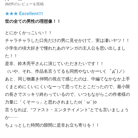
262
件の
レビューを投稿
★★★
Excellent!!!
世の全ての男性の理想像！！
とにかくかっこいい！！
チャラチャラした口先だけの男に見せかけて、実は凄いヤツ！！
小学生の頃大好きで憧れたあのマンガの主人公を思い出しまし
た！！
是非、鈴木亮平さんに演じていただきたいです！！
（いや、それ、作品名言うてるも同然やないかーい( ﾟдﾟ)ノ）
あと、同じ物書き仲間の視点で感じたのは、中編てなかなか上手
くまとめにくいにくいなーって思ってたとこだったので、最小限
の長さでスッキリ終わっているので、いつもながらこの作者様の
力量に「くそーっ」と思わされましたo(｀ω´ )o
言うなれば、“ファスト・エンタテイメント”とでも言いましょう
か……
ちょっとした時間の隙間に是非お立ち寄りを！！