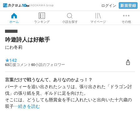
新規登録
ログイン
KADOKAWA Group
ホーム
ランキング
小説を探す
マイページ
その他
吟遊詩人は好敵手
にわ冬莉
★
142
63
応援コメント
60
小説のフォロワー
言葉だけで戦うなんて、ありなのかよっ！？
パーティーを追い出されたシュリは、張り出された「ドラゴン討
伐」の張り紙を見、ギルドに足を向けた。
そこには、どうしても懸賞金を手に入れたいと出向いた十六歳の
双子
…続きを読む