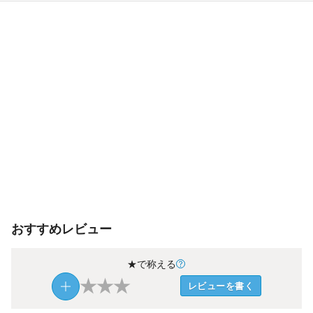
おすすめレビュー
★で称える
★
★
★
レビューを書く