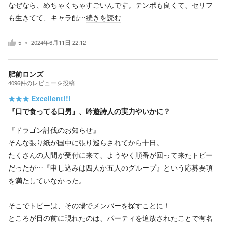
なぜなら、めちゃくちゃすごいんです。テンポも良くて、セリフ
も生きてて、キャラ配…
続きを読む
5
2024年6月11日 22:12
肥前ロンズ
4096
件の
レビューを投稿
★★★
Excellent!!!
『口で食ってる口男』、吟遊詩人の実力やいかに？
『ドラゴン討伐のお知らせ』
そんな張り紙が国中に張り巡らされてから十日。
たくさんの人間が受付に来て、ようやく順番が回って来たトビー
だったが…『申し込みは四人か五人のグループ』という応募要項
を満たしていなかった。
そこでトビーは、その場でメンバーを探すことに！
ところが目の前に現れたのは、パーティを追放されたことで有名