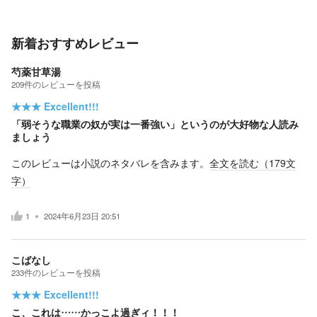
新着おすすめレビュー
芍薬甘草湯
209
件の
レビューを投稿
★★★
Excellent!!!
「弱そうな職業の奴が実は一番強い」というのが大好物な人読み
ましょう
このレビューは小説のネタバレを含みます。
全文を読む（
179
文
字）
1
2024年6月23日 20:51
こばなし
233
件の
レビューを投稿
★★★
Excellent!!!
こ、これは……かっこよ過ぎィ！！！