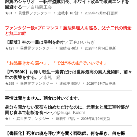
銀翼のシャリオ ―転生盗賊団長、ホワイト改革で破滅エンドを
回避する―
／
白猫商工会
★
81
異世界ファンタジー
連載中
167
話
2025年12月25日
更新
ファンタジー飯×ブロマンス！魔法料理人を巡る、父子二代の情念
と無二の絆
【新版】神の一皿は勝利を約す
／
五色ひいらぎ
★
121
異世界ファンタジー
完結済
46
話
2025年1月14日
更新
「お品書きから選べ」、「では“本の虫”でいいです」
【PV550K】お帰り転生―素質だけは世界最高の素人魔術師、前々
世の復讐をする。
／
永礼 経
★
295
異世界ファンタジー
連載中
900
話
2026年8月7日
更新
事情は聞きません。朝食は付いてます。
身分を聞かない安宿を始めただけなのに、元聖女と魔王軍幹部が
同じ食卓で朝飯を食べ…
／
@Iruga_Koichi
★
4
異世界ファンタジー
連載中
47
話
2026年8月9日
更新
【書籍化】死者の魂を呼び声を聞く葬送師。何を暴き、何を探