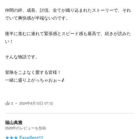
仲間の絆、成長、討伐、全てが織り込まれたストーリーで、それ
でいて爽快感が半端ないのです。
後半に進むに連れて緊張感とスピード感も最高で、続きが読みた
い！
そんな物語です。
冒険をこよなく愛する皆様！
一緒に盛り上がっちゃおぉ～♪
2
2024年6月12日 07:12
福山典雅
3529
件の
レビューを投稿
★★★
Excellent!!!