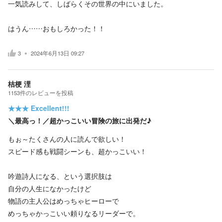
一気読みして、しばらくその世界の中にいました。
はうん……おもしろかった！！
3
2024年6月13日 09:27
桔梗 浬
1153
件の
レビューを投稿
★★★
Excellent!!!
＼最高っ！／超かっこいい冒険の旅に出発だ♪
もぉ～たくさんの人に読んで欲しい！
スピード感も戦闘シーンも、超かっこいい！
吟遊詩人になる、という選択肢は
自分の人生になかったけど
物語の主人公はめっちゃヒーローで
めっちゃかっこいい頼りなるリーダーで。