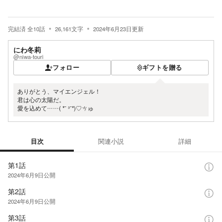
完結済
全
10
話
26,161
文字
2024年6月23日
更新
にわ冬莉
@niwa-touri
フォロー
ギフトを贈る
ありがとう、マイエンジェル！
君は心の太陽だ。
愛を込めて……( *¯ ³¯*)♡ㄘゅ
目次
関連小説
詳細
目次
第1話
2024年6月9日
公開
第2話
2024年6月9日
公開
第3話