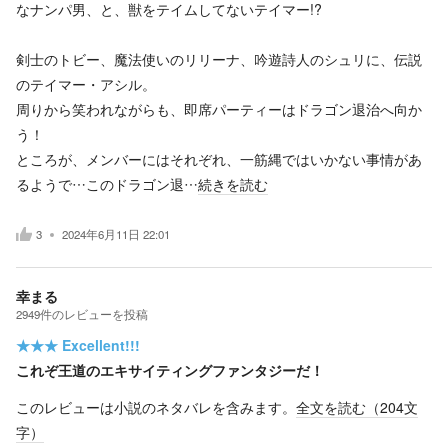
なナンパ男、と、獣をテイムしてないテイマー!?
剣士のトビー、魔法使いのリリーナ、吟遊詩人のシュリに、伝説
のテイマー・アシル。
周りから笑われながらも、即席パーティーはドラゴン退治へ向か
う！
ところが、メンバーにはそれぞれ、一筋縄ではいかない事情があ
るようで…このドラゴン退…
続きを読む
3
2024年6月11日 22:01
幸まる
2949
件の
レビューを投稿
★★★
Excellent!!!
これぞ王道のエキサイティングファンタジーだ！
このレビューは小説のネタバレを含みます。
全文を読む（
204
文
字）