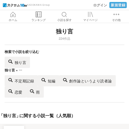
新規登録
ログイン
KADOKAWA Group
ホーム
ランキング
小説を探す
マイページ
その他
独り言
224作品
検索で小説を絞り込む
独り言
独り言 × …
不定期記録
短編
創作論というより読者論
恋愛
雨
「
独り言
」
に関する小説一覧（人気順）