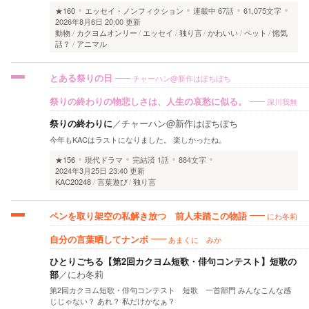
★160
エッセイ・ノンフィクション
連載中
67話
61,075文字
2026年8月6日 20:00 更新
動物
カクヨムオンリー
エッセイ
独り言
かわいい
ペット
惚気
話？
アニマル
チャーハン@新作はぼちぼち
とある祭りの日
深川我無
祭りの終わりの物悲しさは、人生の哀愁に似る。
祭りの終わりに
／
チャーハン@新作はぼちぼち
今年もKACはラストになりました。 楽しかったね。
★156
現代ドラマ
完結済
1話
884文字
2024年3月25日 23:40 更新
KAC20248
言葉遊び
独り言
にわ冬莉
ペンを取り架空の私解き放つ 前人未踏この物語
あまくに みか
自分の言葉晒してナンボ
ひとりごちる【第2回カクヨム短歌・俳句コンテスト】短歌の
部
／
にわ冬莉
第2回カクヨム短歌・俳句コンテスト 短歌 一首部門 みんなこんな感
じじゃない？ あれ？ 私だけかなぁ？