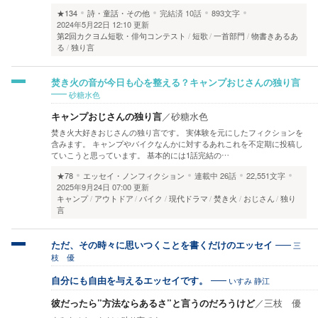
★134
詩・童話・その他
完結済
10話
893文字
2024年5月22日 12:10 更新
第2回カクヨム短歌・俳句コンテスト
短歌
一首部門
物書きあるあ
る
独り言
焚き火の音が今日も心を整える？キャンプおじさんの独り言
砂糖水色
キャンプおじさんの独り言
／
砂糖水色
焚き火大好きおじさんの独り言です。 実体験を元にしたフィクションを
含みます。 キャンプやバイクなんかに対するあれこれを不定期に投稿し
ていこうと思っています。 基本的には1話完結の…
★78
エッセイ・ノンフィクション
連載中
26話
22,551文字
2025年9月24日 07:00 更新
キャンプ
アウトドア
バイク
現代ドラマ
焚き火
おじさん
独り
言
三
ただ、その時々に思いつくことを書くだけのエッセイ
枝 優
いすみ 静江
自分にも自由を与えるエッセイです。
彼だったら”方法ならあるさ”と言うのだろうけど
／
三枝 優