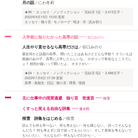
月の話
／
にわ冬莉
★30
エッセイ・ノンフィクション
完結済
1話
2,413文字
2022年9月15日 15:00 更新
エッセイ
独り言
モノローグ
呟き
月
読み切り
谷口みのり
入学前に知りたかった高専の話
人生やり直せるなら高専だけは
／
谷口みのり
最近何かと話題の高専。 聞いたことはあるけどどんな学校？ そういえば
親戚のあの子、高専に入学したらしいな。 ロボコンで有名なところでし
ょ？ 校則が緩いって聞いたよ。 オタクがい…
★24
エッセイ・ノンフィクション
完結済
5話
3,488文字
2023年7月6日 07:39 更新
高専
高校生
日記
独り言
理系
現役
桜雪
主に仕事中の現実逃避 独り言 世迷言
蓮太郎
くすっと笑える自由な詩集
桜雪 詩集をはじめる
／
桜雪
読んでも何も学べない、何も考えない…何も感じない。 詩ってそんなも
んだろ？ 何も考えずに目で追ってもらいたい、そして意味を考えないで
もらいたい。 そんなもの…何もないのだから…。…