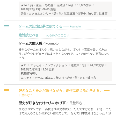
★24
詩・童話・その他
完結済
124話
13,805文字
2025年12月23日 09:00 更新
詩集
カクヨムオンリー
詩
唄
現実逃避
仕事中
独り言
世迷言
koumoto
ゲームの記憶は夢に似てくる
ぬるめのにこごり
絶対読むべき
ゲームの離人感
／
koumoto
好きなゲームをぼんやり思い出しながら、ぼんやり言葉を書いてみた
り。紹介やレビューではまったくないので、よくわからない妄言になり
そう。
★21
エッセイ・ノンフィクション
連載中
16話
24,691文字
2022年5月31日 13:30 更新
残酷描写有り
エッセイ
ゲーム
ポエム
離人症
記憶
夢
メモ
独り言
好きなことをただ語りながら、創作に使えるか考える。
日埜和なこ
歴史が好きなだけの人の独り言
／
日埜和なこ
歴史はロマンです。 高校は世界史専攻だったんですけどね。 好きってだ
けで覚えることが出来ない雑魚でして。 なんで日本史選ばなかった？ 漢