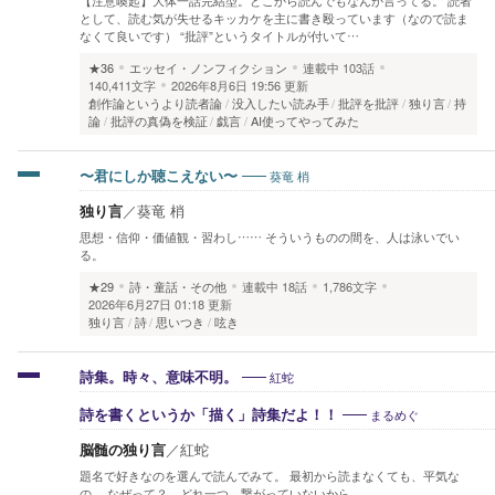
【注意喚起】大体一話完結型。どこから読んでもなんか言ってる。 読者
として、読む気が失せるキッカケを主に書き殴っています（なので読ま
なくて良いです） “批評”というタイトルが付いて…
★36
エッセイ・ノンフィクション
連載中
103話
140,411文字
2026年8月6日 19:56 更新
創作論というより読者論
没入したい読み手
批評を批評
独り言
持
論
批評の真偽を検証
戯言
AI使ってやってみた
葵竜 梢
〜君にしか聴こえない〜
独り言
／
葵竜 梢
思想・信仰・価値観・習わし…… そういうものの間を、人は泳いでい
る。
★29
詩・童話・その他
連載中
18話
1,786文字
2026年6月27日 01:18 更新
独り言
詩
思いつき
呟き
紅蛇
詩集。時々、意味不明。
まるめぐ
詩を書くというか「描く」詩集だよ！！
脳髄の独り言
／
紅蛇
題名で好きなのを選んで読んでみて。 最初から読まなくても、平気な
の。 なぜって？ どれ一つ、繋がっていないから。