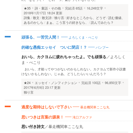
★35
詩・童話・その他
完結済
65話
16,249文字
2018年1月17日 18:24 更新
詩集
散文
散文詩
独り言
好きなところから、どうぞ
読む価値、
あるのかしら
まぁ、こう言うの好きなら、
読んでみたら？
よろしくま・ぺこり
頑張る、一苦労人間！
バンブー
的確な愚痴エッセイ ついに閉店！？
おいら、カクヨムに疲れちゃったよ。でも頑張る
／
よろしく
ま・ぺこり
おいら、才能ってやつがないのかもしれない。カクヨムで新作小説書
けないかもしれない。じゃあ、どうしたらいいんだろう？
★24
エッセイ・ノンフィクション
完結済
100話
96,850文字
2017年6月9日 23:17 更新
独り言
暴走機関車ここな丸
過度な期待はしないで下さい
滝口アルファ
思いつきは言葉の源泉！
思い付き詩文
／
暴走機関車ここな丸