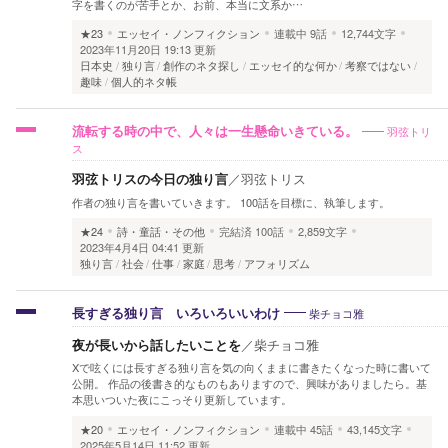
字を書くのが苦手とか、お前、本当に文系か…
★23
エッセイ・ノンフィクション
連載中
9話
12,744文字
2023年11月20日 19:13 更新
日本史
独り言
創作のネタ探し
エッセイ的な何か
考察ではない
趣味
個人的ネタ帳
羽弦トリ
流転する時の中で、人々は一生懸命いきている。
ス
羽弦トリスの今日の独り言
／
羽弦トリス
作者の独り言を書いていきます。 100話を目標に、執筆します。
★24
詩・童話・その他
完結済
100話
2,859文字
2023年4月4日 04:41 更新
独り言
社会
仕事
家庭
思考
アフォリズム
柴チョコ雅
長すぎる独り言 いろいろいいわけ
夜が長いから話したいことを
／
柴チョコ雅
Xで呟くには長すぎる独り言を気の向くままに書きたくなった時に書いて
公開。 作品の後書き的なものもありますので、興味がありましたら。基
本思いついた夜にこっそり更新しています。
★20
エッセイ・ノンフィクション
連載中
45話
43,145文字
2025年5月14日 11:52 更新