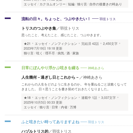
エッセイ
カクヨムオンリー
短編
独り言
自作の後書きの時あり
羽弦トリス
流転の日々。ちょっと、つぶやきたい！
トリスのつぶやき集
／
羽弦トリス
思ったこと、考えたこと、感じたこと、つぶやきます。
★21
エッセイ・ノンフィクション
完結済
42話
2,450文字
2023年7月19日 19:18 更新
独り言
呟く
理不尽
病気
酒
家族
神崎あきら
日常にぼんやり浮かぶ呟きを綴る
人生幾何－過ぎし日とこれから－
／
神崎あきら
これからの人生をどのように生きるのか。 年を重ねるごと涙脆くなって
きました。 日々思うことを書き留めておきたくなりました。
★18
エッセイ・ノンフィクション
連載中
1話
3,037文字
2025年10月5日 00:33 更新
エッセイ
独り言
日常
内省
万博
羽弦トリス
ふと呟きたい時ってありますよね
ハヅルトリス的
／
羽弦トリス