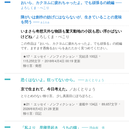
おいら、カクヨムに疲れちゃったよ。でも頑張るの続編
よろしくま・ぺこり
障がいは創作の妨げにはならないが、生きていることの意味
𝚊𝚒𝚗𝚊
を問う
いまさら奇想天外な物語も驚天動地の小説も思い浮かばない
けどね
／
よろしくま・ぺこり
この作品は『おいら、カクヨムに疲れちゃったよ。でも頑張る』の続編
です。ますます愚痴るおいらをあたたかく見つめてください。
★17
エッセイ・ノンフィクション
完結済
100話
115,255文字
2018年4月4日 00:19 更新
独り言
発想
おくとりょう
恐くはないよ。狂ってないから。
京で生まれて、今日考えた。
／
おくとりょう
とりとめのない独り言。 少し真面目にぽろぽろと。
★21
エッセイ・ノンフィクション
連載中
134話
89,657文字
2026年8月4日 21:28 更新
独り言
日記
浬由有 杳
「私より 早寝早起き うちの猫」