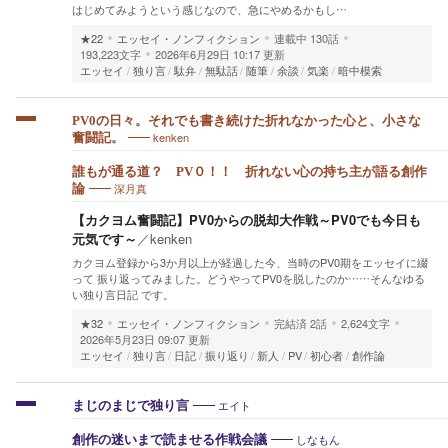
はじめてみようという感じなので、急にやめるかもし…
★22
エッセイ・ノンフィクション
連載中
130話
193,223文字
2026年6月29日 10:17 更新
エッセイ
独り言
駄弁
無駄話
随筆
余談
気楽
暗中模索
PV0の日々。それでも書き続けた折れなかった心と、小さな
kenken
奮闘記。
誰もが通る道？ PV０！！ 折れない心の持ち主が語る創作
深月真
論
【カクヨム奮闘記】PV0からの脱却大作戦～PV0でも今日も
元気です～
／
kenken
カクヨム登録から3か月以上が経過した今、当時のPV0期をエッセイに綴
って 振り返ってみました。どうやってPV0を脱したのか……そんなゆる
い独り言日記 です。
★32
エッセイ・ノンフィクション
完結済
2話
2,624文字
2026年5月23日 09:07 更新
エッセイ
独り言
日記
振り返り
新人
PV
初心者
創作論
エイト
まじのまじで独り言
しなもん
創作の迷いまで読ませる作戦会議