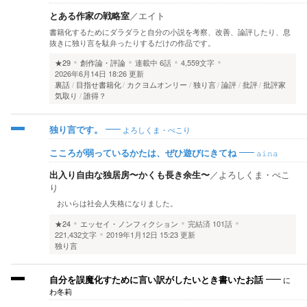
とある作家の戦略室
／
エイト
書籍化するためにダラダラと自分の小説を考察、改善、論評したり、息
抜きに独り言を駄弁ったりするだけの作品です。
★29
創作論・評論
連載中
6話
4,559文字
2026年6月14日 18:26 更新
裏話
目指せ書籍化
カクヨムオンリー
独り言
論評
批評
批評家
気取り
誰得？
よろしくま・ぺこり
独り言です。
𝚊𝚒𝚗𝚊
こころが弱っているかたは、ぜひ遊びにきてね
出入り自由な独居房〜かくも長き余生〜
／
よろしくま・ぺこ
り
おいらは社会人失格になりました。
★24
エッセイ・ノンフィクション
完結済
101話
221,432文字
2019年1月12日 15:23 更新
独り言
に
自分を誤魔化すために言い訳がしたいとき書いたお話
わ冬莉