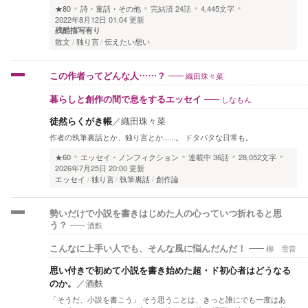
★80
詩・童話・その他
完結済
24話
4,445文字
2022年8月12日 01:04 更新
残酷描写有り
散文
独り言
伝えたい想い
織田珠々菜
この作者ってどんな人……？
しなもん
暮らしと創作の間で息をするエッセイ
徒然らくがき帳
／
織田珠々菜
作者の執筆裏話とか、独り言とか......。 ドタバタな日常も。
★60
エッセイ・ノンフィクション
連載中
36話
28,052文字
2026年7月25日 20:00 更新
エッセイ
独り言
執筆裏話
創作論
勢いだけで小説を書きはじめた人の心っていつ折れると思
酒麩
う？
柳 雪音
こんなに上手い人でも、そんな風に悩んだんだ！
思い付きで初めて小説を書き始めた超・ド初心者はどうなる
のか。
／
酒麩
「そうだ、小説を書こう」 そう思うことは、きっと誰にでも一度はあ