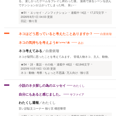
る。 楽しかったゲームをプレイし終わった後。 漫画で滾るシーンを読ん
でテンションが上がってしまった時。 良い…
★51
エッセイ・ノンフィクション
連載中
14話
17,272文字
2026年8月1日 04:03 更新
日記
独り言
白亜依瑠
ネコはどう思っていると考えたことありますか？
あお
ネコの気持ちを考えようฅ^•𖥦•^ฅ ‎
ネコ考えてみる
／
白亜依瑠
ネコが疑問に思ったことを考えてみます。 登場人物ネコ、主人、動物。
★54
詩・童話・その他
連載中
48話
62,846文字
2025年10月19日 13:35 更新
ネコ
動物
考察
ちょっと不思議
万人向け
独り言
わたくし
小説のネタ探しの為のエッセイ
サファイア
自分にもあると感じました。
わたくし週報
／
わたくし
言い訳駄文コーナー 独り言 構想整理
★53
エッセイ・ノンフィクション
連載中
89話
70,649文字