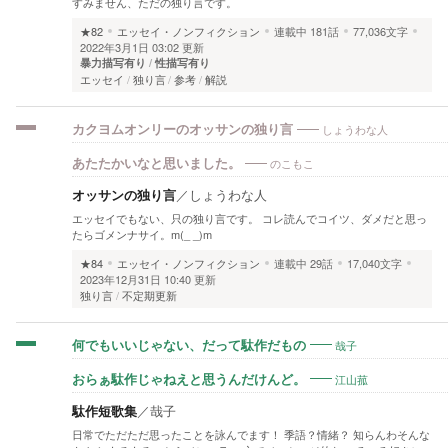
すみません、ただの独り言です。
★82
エッセイ・ノンフィクション
連載中
181話
77,036文字
2022年3月1日 03:02 更新
暴力描写有り
性描写有り
エッセイ
独り言
参考
解説
しょうわな人
カクヨムオンリーのオッサンの独り言
のこもこ
あたたかいなと思いました。
オッサンの独り言
／
しょうわな人
エッセイでもない、只の独り言です。 コレ読んでコイツ、ダメだと思っ
たらゴメンナサイ。m(_ _)m
★84
エッセイ・ノンフィクション
連載中
29話
17,040文字
2023年12月31日 10:40 更新
独り言
不定期更新
哉子
何でもいいじゃない、だって駄作だもの
江山菰
おらぁ駄作じゃねえと思うんだけんど。
駄作短歌集
／
哉子
日常でただただ思ったことを詠んでます！ 季語？情緒？ 知らんわそんな