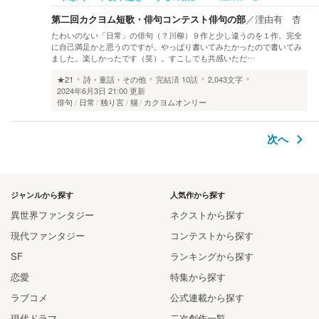
第二回カクヨム短歌・俳句コンテスト俳句の部
／
浬由有 杳
たわいのない「日常」の俳句（？川柳）９作と少し違うのを１作。完全
に自己満足かと思うのですが、やっぱり書いてみたかったので書いてみ
ました。楽しかったです（笑）。すこしでも共感いただ…
★21
詩・童話・その他
完結済
10話
2,043文字
2024年6月3日 21:00 更新
俳句
日常
独り言
猫
カクヨムオンリー
次へ
ジャンルから探す
人気作から探す
異世界ファンタジー
ネクストから探す
現代ファンタジー
コンテストから探す
SF
ランキングから探す
恋愛
特集から探す
ラブコメ
公式連載から探す
現代ドラマ
二次創作一覧