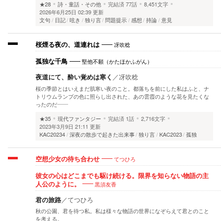
★28
詩・童話・その他
完結済
77話
8,451文字
2026年6月25日 02:39 更新
文句
日記
呟き
独り言
問題提示
感想
持論
意見
冴吹稔
桜煙る夜の、道連れは
堅他不願（かたほかふがん）
孤独な千鳥
夜道にて、酔い覚めは寒く
／
冴吹稔
桜の季節とはいえまだ肌寒い夜のこと。都落ちを前にした私はふと、ナ
トリウムランプの色に照らし出された、あの雲霞のような花を見たくな
ったのだ――
★35
現代ファンタジー
完結済
1話
2,716文字
2023年3月9日 21:11 更新
KAC20234
深夜の散歩で起きた出来事
独り言
KAC2023
孤独
てつひろ
空想少女の待ち合わせ
彼女の心はどこまでも駆け続ける。限界を知らない物語の主
黒須友香
人公のように。
君の旅路
／
てつひろ
秋の公園、君を待つ私。私は様々な物語の世界になぞらえて君とのこと
を考える。