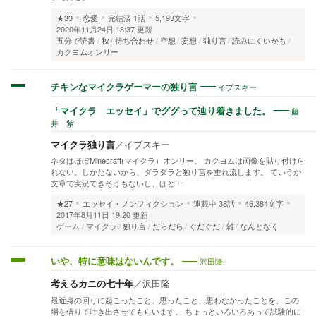
★33
恋愛
完結済
1話
5,193文字
2020年11月24日 18:37 更新
五分で読書
秋
待ち合わせ
空想
妄想
独り言
読みにくいかも
カクヨムオンリー
イブスキー
チキンなマイクラゲーマーの独り言
藤
「マイクラ エッセイ」でググって辿り着きました。
井 紫
マイクラ独り言
／
イブスキー
ネタはほぼMinecraft(マイクラ）オンリー。 カクヨムは画像を貼り付けら
れない。しかたないから、ダラダラと独り言を垂れ流します。 ていうか
文章で実況できそうもないし、ほと…
★27
エッセイ・ノンフィクション
連載中
38話
46,384文字
2017年8月11日 19:20 更新
ゲーム
マイクラ
独り言
だらだら
ぐだぐだ
雑
なんとなく
沢田隆
いや、特に意味はないんです。
考えるカニの七十年
／
沢田隆
最近身の回りに起こったこと、思ったこと、思わなかったことを、この
場を借りて吐き出させてもらいます。 ちょっといろいろあって試験的に