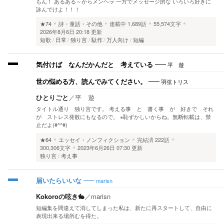
もん！ あるある～からメンヘラ 一方でメッセージ的な いろいろ好きに
詠んでけよ！！！
★74
詩・童話・その他
連載中
1,689話
55,574文字
2026年8月6日 20:18 更新
短歌
日常
独り言
駄作
万人向け
短編
平 遊
気付けば なんだかんだと 考えている
羽弦トリス
世の悩める方、読んでみてください。
ひとりごと
／
平 遊
タイトル通り 独り言です。 考える事 と 書く事 が 好きで それ
が ストレス発散にもなるので。 ※恥ずかしいからね。無断転載は、禁
止だよ(#^^#)
★64
エッセイ・ノンフィクション
完結済
222話
300,306文字
2023年6月26日 07:30 更新
独り言
考え事
marisn
届いたらいいな
Kokoroの呟き🐇
／
marisn
短編集を間違えて消してしまった私は、新たに再スタートして、自由に
表現出来る場所むを得た。