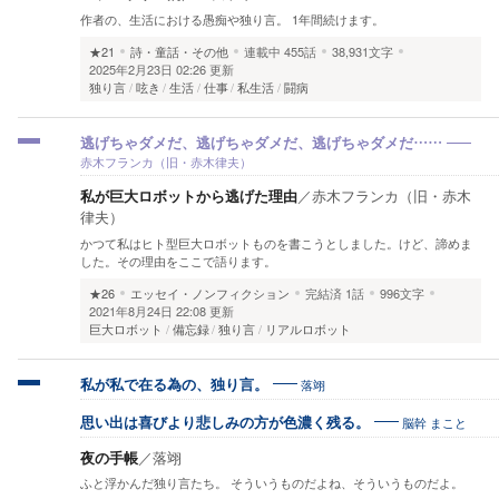
作者の、生活における愚痴や独り言。 1年間続けます。
★21
詩・童話・その他
連載中
455話
38,931文字
2025年2月23日 02:26 更新
独り言
呟き
生活
仕事
私生活
闘病
逃げちゃダメだ、逃げちゃダメだ、逃げちゃダメだ……
赤木フランカ（旧・赤木律夫）
私が巨大ロボットから逃げた理由
／
赤木フランカ（旧・赤木
律夫）
かつて私はヒト型巨大ロボットものを書こうとしました。けど、諦めま
した。その理由をここで語ります。
★26
エッセイ・ノンフィクション
完結済
1話
996文字
2021年8月24日 22:08 更新
巨大ロボット
備忘録
独り言
リアルロボット
落翊
私が私で在る為の、独り言。
脳幹 まこと
思い出は喜びより悲しみの方が色濃く残る。
夜の手帳
／
落翊
ふと浮かんだ独り言たち。 そういうものだよね、そういうものだよ。