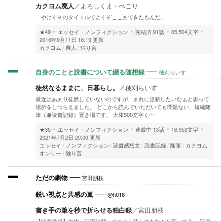
カクヨム廃人
／
よろしくま・ぺこり
やけくそのタイトルでよくぞここまできたもんだ。
★49
エッセイ・ノンフィクション
完結済
91話
85,504文字
2016年9月11日 16:19 更新
カクヨム
廃人
独り言
穂刈らいす
自身のことと読書について綴る随想録
徒然なるままに、日暮らし。
／
穂刈らいす
最近はあまり徒然していないのですが、まれに更新したいなぁと思って
場所をしつらえました。 どこから読んでいただいても問題ない、短編随
筆（兼読書記録）置き場です。 大体500文字く…
★35
エッセイ・ノンフィクション
連載中
13話
16,953文字
2021年7月2日 20:00 更新
エッセイ
ノンフィクション
読書感想文
読書記録
随筆
カクヨム
オンリー
独り言
宮田朋枝
ただの劇物
@h016
鋭い視点と共感の嵐
書き手の筆を秒で折らせる独白録
／
宮田朋枝