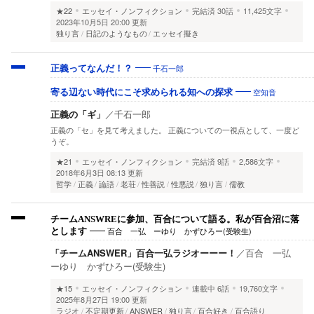
★22
エッセイ・ノンフィクション
完結済
30話
11,425文字
2023年10月5日 20:00 更新
独り言
日記のようなもの
エッセイ擬き
千石一郎
正義ってなんだ！？
空知音
寄る辺ない時代にこそ求められる知への探求
正義の「ギ」
／
千石一郎
正義の「セ」を見て考えました。 正義についての一視点として、一度ど
うぞ。
★21
エッセイ・ノンフィクション
完結済
9話
2,586文字
2018年6月3日 08:13 更新
哲学
正義
論語
老荘
性善説
性悪説
独り言
儒教
チームANSWREに参加、百合について語る。私が百合沼に落
百合 一弘 ーゆり かずひろー(受験生)
とします
「チームANSWER」百合一弘ラジオーーー！
／
百合 一弘
ーゆり かずひろー(受験生)
★15
エッセイ・ノンフィクション
連載中
6話
19,760文字
2025年8月27日 19:00 更新
ラジオ
不定期更新
ANSWER
独り言
百合好き
百合語り