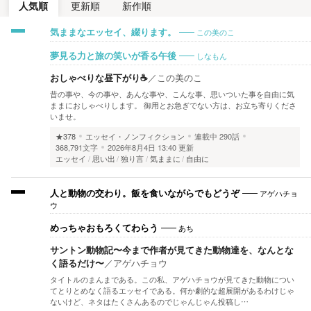
人気順
更新順
新作順
この美のこ
気ままなエッセイ、綴ります。
しなもん
夢見る力と旅の笑いが香る午後
おしゃべりな昼下がり☕
／
この美のこ
昔の事や、今の事や、あんな事や、こんな事、思いついた事を自由に気
ままにおしゃべりします。 御用とお急ぎでない方は、お立ち寄りくださ
いませ。
★378
エッセイ・ノンフィクション
連載中
290話
368,791文字
2026年8月4日 13:40 更新
エッセイ
思い出
独り言
気ままに
自由に
アゲハチョ
人と動物の交わり。飯を食いながらでもどうぞ
ウ
あち
めっちゃおもろくてわらう
サントン動物記〜今まで作者が見てきた動物達を、なんとな
く語るだけ〜
／
アゲハチョウ
タイトルのまんまである。この私、アゲハチョウが見てきた動物につい
てとりとめなく語るエッセイである。何か劇的な超展開があるわけじゃ
ないけど、ネタはたくさんあるのでじゃんじゃん投稿し…