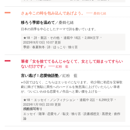
桑鶴七緒
さぁ今この時を包み込んであげよう。
移ろう季節を温めて
／
桑鶴七緒
日本の四季を中心としたテーマで詩を書いています。
★18
詩・童話・その他
連載中
18話
2,884文字
2023年9月13日 10:07 更新
季節
春夏秋冬
詩
ほっこり
独り言
筆者「女を捨ててるんじゃなくて、女として始まってすらい
紅粉 藍
ないだけです」
言い逃げ！恋愛物語塾
／
紅粉 藍
※小説ではなく、こちらはエッセイになります。 幼少期に初恋を宝塚歌
劇に捧げて無駄に異性へのハードルを無意識に上げていたらしい筆者
が、ついにいわゆる恋愛モノ作品へと重い腰を上げる…
★18
エッセイ・ノンフィクション
連載中
2話
6,299文字
2023年1月19日 22:00 更新
残酷描写有り
エッセイ
随筆
恋愛モノ
駄文
独り言
読書感想文
黒歴史
創作
論