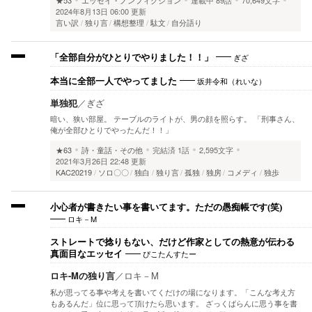
2024年8月13日 06:00 更新
言い訳
独り言
構想整理
駄文
自分語り
ぎざ
「全部自分がひとりでやりました！！」
坂井令和（れいな）
本当に全部一人でやってました
単独犯
／
ぎざ
暗い、狭い部屋。 テーブルのライトが、男の顔を照らす。 「刑事さん、
俺が全部ひとりでやったんだ！！」
★63
詩・童話・その他
完結済
1話
2,595文字
2021年3月26日 22:48 更新
KAC20219
ソロ〇〇
独白
独り言
孤独
独房
コメディ
独歩
小心者が書きたい事を書いてます。ただの愚痴帳です(笑)
ロキ－M
ストレートで捻りもない、だけど作家としての熱意が伝わる
ぴこたんすたー
真面目なエッセイ
ロキ-Mの独り言
／
ロキ－M
私が思ってる事や考えを書いてくだけの場になります。「こんな考え方
もあるんだ」位に思って頂けたら思います。 ざっくばらんに思う事を書