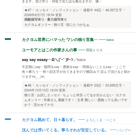
きます。受け売り・何処で見た話も載せますが、価…
★47
エッセイ・ノンフィクション
連載中
44話
46,397文字
2026年6月7日 18:54 更新
残酷描写有り
暴力描写有り
カクヨムオンリー
独り言
役にたつかなぁ
keco
カクヨム世界にハマった ワシの独り言集…
羽弦トリス
ユーモアとはこの作家さんの事
say say essay…Ω＼(ˇｰˇ )ﾁｰﾝ
／
keco
不定期にsay…疑問をsay…愚痴をsay… 関係ないこともsay… ここで
色々葬ろう… 時々顔文字が出てきますので横読みで 読んで頂けると助か
りますm(_ _)m
★46
エッセイ・ノンフィクション
連載中
23話
20,699文字
2024年10月10日 16:00 更新
独り言
お試しエッセイ
ちょっと何言ってるか分かんない
カクヨ
ムオンリー
作家さん 素敵です！
文章 難しい
愚痴っても良いです
か？
言わせてケロ
よろしくま・ぺこり
カクヨム眺めて、日々暮らす。
バンブー
沈んでは浮いてくる。寧ろそれが安定している。