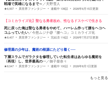
戦場で英雄になるまで～
／
天野雪人
★
6,937
異世界ファンタジー
連載中
139
話
2026年6月15日
更新
【コミカライズ化】聖なる勇者改め、性なるドスケベで生きる
死に戻った俺は聖なる勇者をやめて、ハーレム作って腰をヘコヘ
コふっていたい
／
今慈ムジナ@『腰ヘコ』コミカライズ化
★
8,407
異世界ファンタジー
完結済
116
話
2026年7月27日
更新
修理屋の少年は、魔術の根源にたどり着く──
下層スラムでガラクタを修理していた転生者はあらゆる魔術を
〈再現〉し、世界最高の…
／
御子柴奈々
★
8,547
異世界ファンタジー
連載中
100
話
2026年8月1日
更新
もっと見る