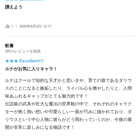
讃えよう
1
2025年8月6日 12:17
軟膏
3
件の
レビューを投稿
★★★
Excellent!!!
ルナがお気に入りキャラ！
ルナはクールで知的な天才かと思いきや、育ての親であるダリウ
スのことになると嫉妬したり、ライバル心を燃やしたりと、人間
味あふれるギャップがとても魅力的です！
伝説級の武具や壮大な魔法の世界観の中で、それぞれのキャラク
ターが抱く熱い想いや可愛らしい一面が巧みに描かれており、ダ
リウスという中心人物に彼らがどう関わっていくのか、今後の展
開が非常に楽しみになる物語です！