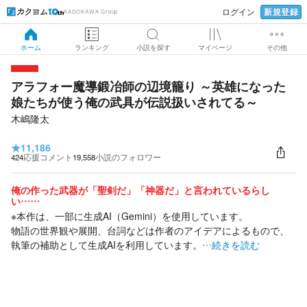
新規登録
ログイン
KADOKAWA Group
ホーム
ランキング
小説を探す
マイページ
その他
アラフォー魔導鍛冶師の辺境籠り ～英雄になった
娘たちが使う俺の武具が伝説扱いされてる～
木嶋隆太
★
11,186
424
応援コメント
19,558
小説のフォロワー
俺の作った武器が「聖剣だ」「神器だ」と言われているらし
い……
※本作は、一部に生成AI（Gemini）を使用しています。
物語の世界観や展開、台詞などは作者のアイデアによるもので、
執筆の補助として生成AIを利用しています。
…続きを読む