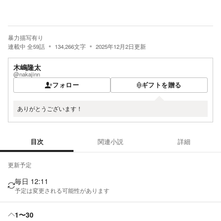
暴力描写有り
連載中
全
59
話
134,266
文字
2025年12月2日
更新
木嶋隆太
@nakajinn
フォロー
ギフトを贈る
ありがとうございます！
目次
関連小説
詳細
目次
更新予定
毎日 12:11
予定は変更される可能性があります
1〜30