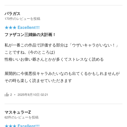
パラガス
170
件の
レビューを投稿
★★★
Excellent!!!
ファザコン三姉妹の大計画！
私が一番この作品で評価する部分は「ウザいキャラがいない！」
ことですね。(今のところは)
性格いいお偉い爺さんとかが多くてストレスなく読める
展開的に今後悪役キャラみたいなのも出てくるかもしれませんが
その時も楽しく読ませていただきます
2
2025年8月10日 02:21
マスキュラーZ
62
件の
レビューを投稿
★★★
Excellent!!!