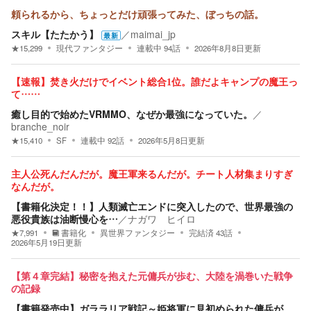
頼られるから、ちょっとだけ頑張ってみた、ぼっちの話。
スキル【たたかう】
／
maimai_jp
最新
★
15,299
現代ファンタジー
連載中
94
話
2026年8月8日
更新
【速報】焚き火だけでイベント総合1位。誰だよキャンプの魔王っ
て……
癒し目的で始めたVRMMO、なぜか最強になっていた。
／
branche_noir
★
15,410
SF
連載中
92
話
2026年5月8日
更新
主人公死んだんだが。魔王軍来るんだが。チート人材集まりすぎ
なんだが。
【書籍化決定！！】人類滅亡エンドに突入したので、世界最強の
悪役貴族は油断慢心を…
／
ナガワ ヒイロ
★
7,991
書籍化
異世界ファンタジー
完結済
43
話
2026年5月19日
更新
【第４章完結】秘密を抱えた元傭兵が歩む、大陸を渦巻いた戦争
の記録
【書籍発売中】ガララリア戦記～姫将軍に見初められた傭兵が、