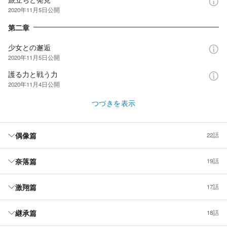
2020年11月5日
公開
第二章
少女との邂逅
2020年11月5日
公開
護る力と戦う力
2020年11月4日
公開
つづきを表示
偶像篇
22話
奈落篇
19話
激翔篇
17話
継承篇
18話