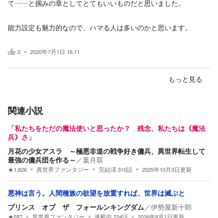
て……と掴みの章としてとてもいいものだと思いました。
能力設定も魅力的なので、ハマる人は多いのかと思います。
2
2020年7月1日 16:11
もっと見る
関連小説
「私たちをただの魔法使いと思ったか？ 残念、私たちは《魔法
兵》さ」
月花の少女アスラ ～極悪非道の戦争好き傭兵、異世界転生して
最強の傭兵団を作る～
／
葉月双
★
1,826
異世界ファンタジー
完結済
310
話
2025年10月3日
更新
悪神は言う。人間種族の欲望を放置すれば、世界は滅ぶと
プリンス オブ ザ フォールンキングダム
／
伊勢屋新十郎
★
587
異世界ファンタジー
連載中
224
話
2026年8月1日
更新