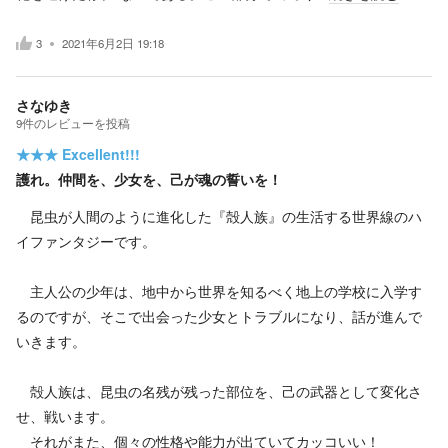
3
2021年6月2日 19:18
さなゆき
9
件の
レビューを投稿
★★★
Excellent!!!
護れ。仲間を、少女を、己が魂の誓いを！
昆虫が人間のように進化した『殻人族』の生活する世界線のハ
イファンタジーです。
主人公の少年は、地中から世界を知るべく地上の学校に入学す
るのですが、そこで出会った少女とトラブルになり、話が進んで
いきます。
殻人族は、昆虫の名残が残った部位を、己の武器として変化さ
せ、戦います。
それがまた、個々の性格や能力が出ていてカッコいい！