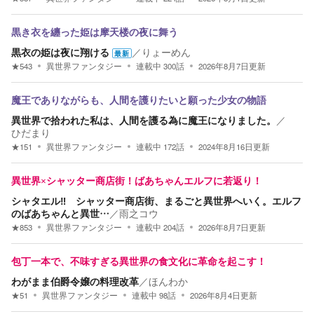
黒き衣を纏った姫は摩天楼の夜に舞う
黒衣の姫は夜に翔ける
／
りょーめん
最新
★
543
異世界ファンタジー
連載中
300
話
2026年8月7日
更新
魔王でありながらも、人間を護りたいと願った少女の物語
異世界で拾われた私は、人間を護る為に魔王になりました。
／
ひだまり
★
151
異世界ファンタジー
連載中
172
話
2024年8月16日
更新
異世界×シャッター商店街！ばあちゃんエルフに若返り！
シャタエル‼ シャッター商店街、まるごと異世界へいく。エルフ
のばあちゃんと異世…
／
雨之コウ
★
853
異世界ファンタジー
連載中
204
話
2026年8月7日
更新
包丁一本で、不味すぎる異世界の食文化に革命を起こす！
わがまま伯爵令嬢の料理改革
／
ほんわか
★
51
異世界ファンタジー
連載中
98
話
2026年8月4日
更新