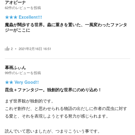
アオピーナ
62
件の
レビューを投稿
★★★
Excellent!!!
魔蟲が闊歩する世界。蟲に重きを置いた、一風変わったファンタ
ジーがここに
2
2021年2月16日 16:51
幕画ふぃん
99
件の
レビューを投稿
★★
Very Good!!
昆虫＋ファンタジー。独創的な世界にのめり込め！
まず世界観が独創的です。
これぞ創作だ、と思わせられる物語の出だしに作者の昆虫に対す
る愛と、それを表現しようとする努力が感じられます。
読んでいて思いましたが、つまりこういう事です。