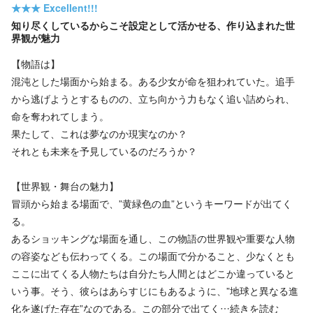
★★★
Excellent!!!
知り尽くしているからこそ設定として活かせる、作り込まれた世
界観が魅力
【物語は】
混沌とした場面から始まる。ある少女が命を狙われていた。追手
から逃げようとするものの、立ち向かう力もなく追い詰められ、
命を奪われてしまう。
果たして、これは夢なのか現実なのか？
それとも未来を予見しているのだろうか？
【世界観・舞台の魅力】
冒頭から始まる場面で、”黄緑色の血”というキーワードが出てく
る。
あるショッキングな場面を通し、この物語の世界観や重要な人物
の容姿なども伝わってくる。この場面で分かること、少なくとも
ここに出てくる人物たちは自分たち人間とはどこか違っていると
いう事。そう、彼らはあらすじにもあるように、”地球と異なる進
化を遂げた存在”なのである。この部分で出てく…
続きを読む