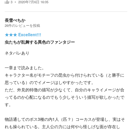
3
2020年7月6日 16:05
長雪ぺちか
26
件の
レビューを投稿
★★★
Excellent!!!
虫たちが乱舞する異色のファンタジー
ネタバレあり
一章まで読みました。
キャラクター名がモチーフの昆虫から付けられている（と勝手に
思っている）のでイメージはしやすかったです。
ただ、外見的特徴の描写が少なくて、自分のキャライメージが合
ってるのか心配になるのでもう少しそういう描写が欲しかったで
す。
物語通してのボス3種の内1人（匹？）コーカスが登場し、実はそ
れも操られている。主人公の力には何やら怪しげな面が存在し