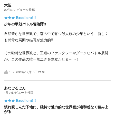
大伍
22
件の
レビューを投稿
★★★
Excellent!!!
少年の甲殻バトル冒険譚!!
自然豊かな世界観で、森の中で育つ殻人族の少年という、新しく
も武骨な展開や描写が魅力的!!
その独特な世界観と、王道のファンタジーやダークなバトル展開
が、この作品の唯一無二さを際立たせる……！
1
2023年12月15日 21:39
あなごるごん
1
件の
レビューを投稿
★★★
Excellent!!!
慣れ親しんだ下地に、独特で魅力的な世界観が違和感なく積み上
がる