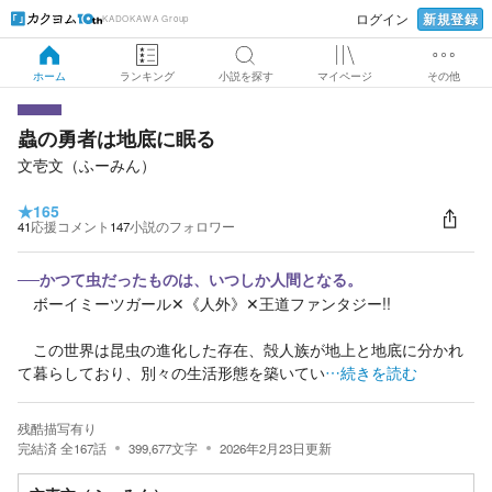
新規登録
ログイン
KADOKAWA Group
ホーム
ランキング
小説を探す
マイページ
その他
蟲の勇者は地底に眠る
文壱文（ふーみん）
★
165
41
応援コメント
147
小説のフォロワー
──かつて虫だったものは、いつしか人間となる。
ボーイミーツガール‪✕‬《人外》✕‬王道ファンタジー!!
この世界は昆虫の進化した存在、殻人族が地上と地底に分かれ
て暮らしており、別々の生活形態を築いてい
…続きを読む
残酷描写有り
完結済
全
167
話
399,677
文字
2026年2月23日
更新