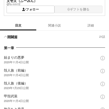
文壱文（ふーみん）
@fu-min12
フォロー
ギフトを贈る
目次
関連小説
詳細
目次
開闢篇
21話
第一章
始まりの悪夢
2020年11月4日
公開
殻人族（前編）
2020年11月4日
公開
殻人族（後編）
2023年1月23日
公開
甲殻武装
2020年11月4日
公開
旅立ちと発見