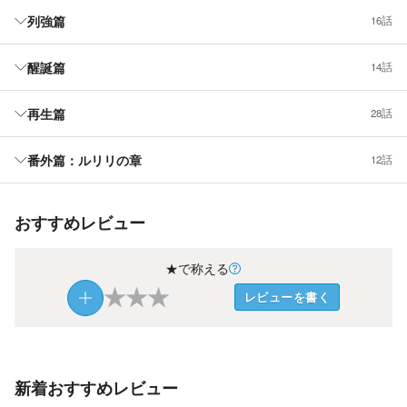
列強篇
16話
醒誕篇
14話
再生篇
28話
番外篇：ルリリの章
12話
おすすめレビュー
★で称える
★
★
★
レビューを書く
新着おすすめレビュー