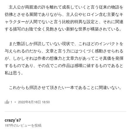
主人公が両親達の許を離れて成長していくと言う従来の物語を
彷彿とさせる展開でありながら、主人公やヒロイン含む主要なキ
ャラクターが人間でないと言う比較的特異な設定と、それに関連
する描写のお陰で全く見飽きない新鮮な世界が構築されている。
まだ数話しか拝読していない現状で、これほどのインパクトを
与えられるのだから、文章と言う力にはつくづく感動させられる
が、しかしそれは作者の想像力と文章力があってこそ真価を発揮
するものであり、その点でこの作品は感嘆に値するものであると
私は思う。
これからも拝読させて頂きたい一本であることに間違いない。
1
2022年8月18日 18:50
crazy’s7
197
件の
レビューを投稿