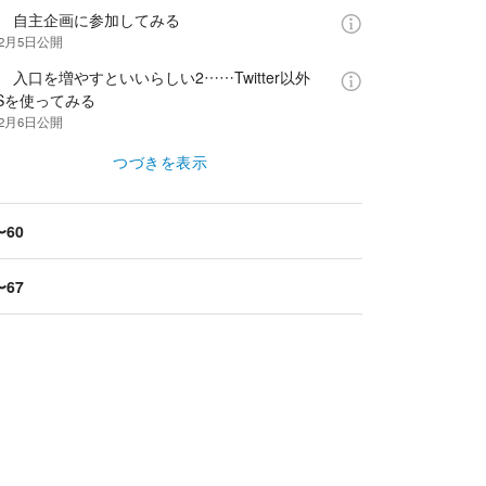
話 自主企画に参加してみる
年2月5日
公開
 入口を増やすといいらしい2……Twitter以外
Sを使ってみる
年2月6日
公開
つづきを表示
〜60
〜67