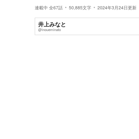
連載中
全
67
話
50,885
文字
2024年3月24日
更新
井上みなと
@inoueminato