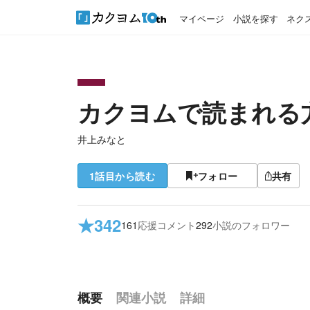
マイページ
小説を探す
ネク
カクヨムで読まれる
井上みなと
1話目から読む
フォロー
共有
★
342
161
応援コメント
292
小説のフォロワー
概要
関連小説
詳細