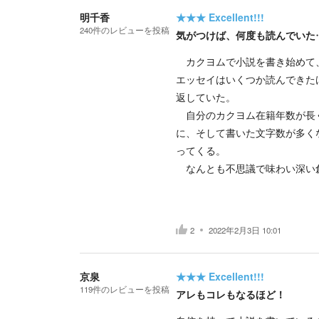
明千香
★★★
Excellent!!!
240
件の
レビューを投稿
気がつけば、何度も読んでいた
カクヨムで小説を書き始めて、
エッセイはいくつか読んできた
返していた。
自分のカクヨム在籍年数が長く
に、そして書いた文字数が多く
ってくる。
なんとも不思議で味わい深い
2
2022年2月3日 10:01
京泉
★★★
Excellent!!!
119
件の
レビューを投稿
アレもコレもなるほど！