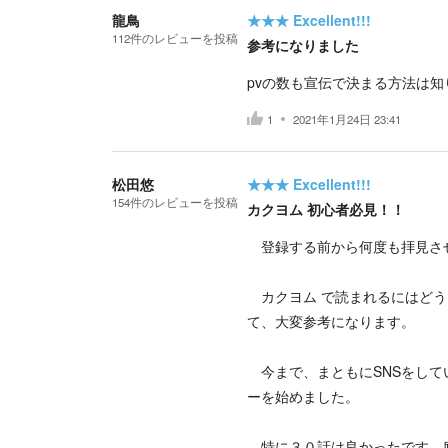
龍鳥
★★★
Excellent!!!
112
件の
レビューを投稿
参考になりました
pvの数も宣伝で決まる方法は
1
2021年1月24日 23:41
松田悠
★★★
Excellent!!!
154
件の
レビューを投稿
カクヨム 初心者必見！！
登録する前から何度も拝見さ
カクヨム で読まれるにはどう
て、大変参考になります。
今まで、まともにSNSをして
ーを始めました。
特に３０話は良かったです。励