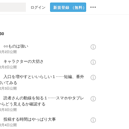
ログイン
新規登録
（無料）
30
 ○○ものは強い
年2月2日
公開
話 キャラクターの大切さ
年2月2日
公開
話 入口を増やすといいらしい１……短編、番外
書いてみる
年2月3日
公開
話 読者さんの動線を知る１……スマホやタブレ
からどう見えるか確認する
年2月3日
公開
話 投稿する時間はやっぱり大事
年2月4日
公開