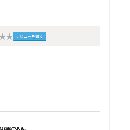
★
★
レビューを書く
伝は両輪である。