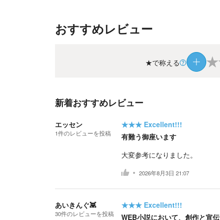
おすすめレビュー
★
★で称える
新着おすすめレビュー
エッセン
★★★
Excellent!!!
1
件の
レビューを投稿
有難う御座います
大変参考になりました。
2026年8月3日 21:07
あいきんぐ👾
★★★
Excellent!!!
30
件の
レビューを投稿
WEB小説において、創作と宣