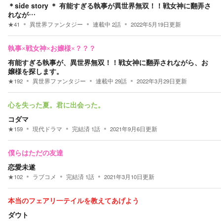
＊side story ＊ 有能すぎる執事が異世界無双！！戦女神に翻弄さ
れなが…
★
41
異世界ファンタジー
連載中
2
話
2022年5月19日
更新
執事×戦女神×お嬢様×？？？
有能すぎる執事が、異世界無双！！戦女神に翻弄されながら、お
嬢様を探します。
★
192
異世界ファンタジー
連載中
29
話
2022年3月29日
更新
心を失った夏。君に出会った。
コダマ
★
159
現代ドラマ
完結済
1
話
2021年9月6日
更新
僕らはただの友達
恋愛未遂
★
102
ラブコメ
完結済
1
話
2021年3月10日
更新
本当のフェアリ一テイルを教えてあげよう
ダウト