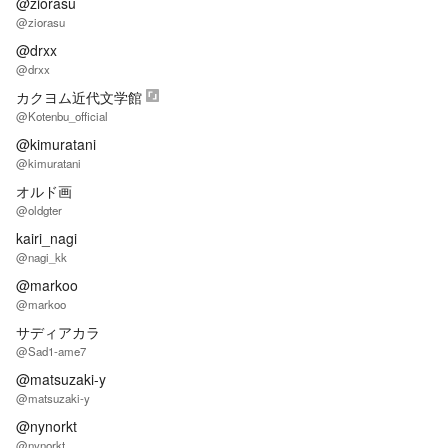
@ziorasu
@ziorasu
@drxx
@drxx
カクヨム近代文学館
@Kotenbu_official
@kimuratani
@kimuratani
オルド画
@oldgter
kairi_nagi
@nagi_kk
@markoo
@markoo
サディアカラ
@Sad1-ame7
@matsuzaki-y
@matsuzaki-y
@nynorkt
@nynorkt