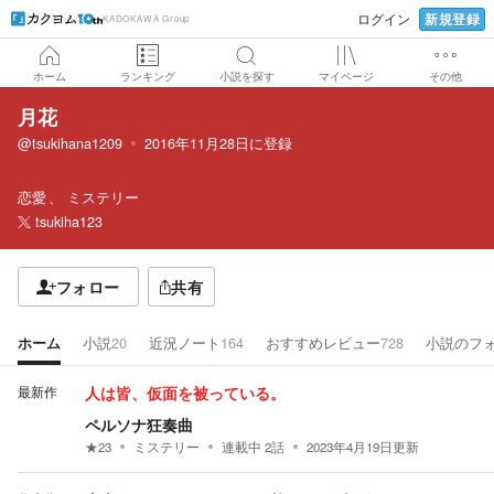
新規登録
ログイン
KADOKAWA Group
ホーム
ランキング
小説を探す
マイページ
その他
月花
@tsukihana1209
2016年11月28日
に登録
恋愛
ミステリー
tsukiha123
フォロー
共有
ホーム
小説
20
近況ノート
164
おすすめレビュー
728
小説のフ
最新作
人は皆、仮面を被っている。
ペルソナ狂奏曲
★
23
ミステリー
連載中
2
話
2023年4月19日
更新