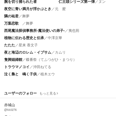
腕を切り捕られた者 仁王頭シリーズ第一弾
／
ヌン
夜空に青い満月が浮かぶとき
／
元 蜜
隣の祐君
／
舞夢
万葉恋歌
／
舞夢
西尾魔法探偵事務所‐魔法使いの弟子‐
／
夷也荊
植物に伝わる歴史と伝承
／
中澤京華
たたた
／
星来 香文子
夜と海辺のロレム・イプサム
／
カムリ
隻脚娼婦館
／
蝶番祭（てふつがひ・まつり）
トラウマノコイ
／
沖田ねてる
泣く梟と 鳴く子供
／
植木エウ
ユーザーのフォロー
もっと見る
赤城山
@kk0276