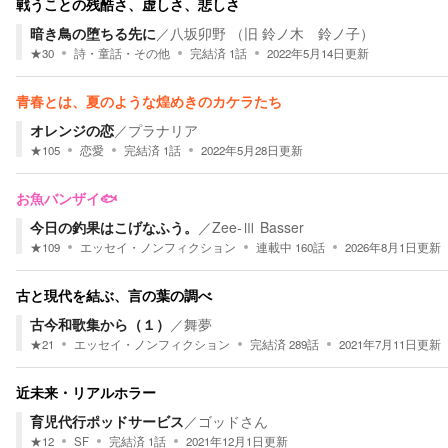
戦うことの残酷さ、虚しさ、悲しさ
暗き鳥の堕ちる先に
／
八坂卯野 （旧 鈴ノ木 鈴ノ子）
★
30
詩・童話・その他
完結済
1
話
2022年5月14日
更新
青春とは、夏のような煌めきのカケラたち
オレンジの恋
／
プラナリア
★
105
恋愛
完結済
1
話
2022年5月28日
更新
お魚バンザイ🐟
今日の釣果はこげなふう。
／
Zee-Ⅲ Basser
★
109
エッセイ・ノンフィクション
連載中
160
話
2026年8月1日
更新
古と現代を結ぶ、言の葉の調べ
古今和歌集から（１）
／
舞夢
★
21
エッセイ・ノンフィクション
完結済
289
話
2021年7月11日
更新
近未来・リアルホラー
育児代行ポッドサービス
／
ゴッドさん
★
12
SF
完結済
1
話
2021年12月1日
更新