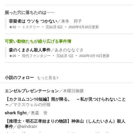
掘った穴に落ちたのは……
容疑者は ウソを つかない
／
来冬 邦子
★
52
ミステリー
完結済
5
話
2022年5月25日
更新
可愛い動物たちが繰り広げる事件簿
森のくまさん殺人事件
／
あきのななぐさ
★
26
現代ファンタジー
完結済
1
話
2022年3月15日
更新
小説のフォロー
もっと見る
エンゼルプレゼンテーション
／
木曜日御膳
【カクヨムコン10短編】雨が降る。 ～私が見つけられないこと
～
／
マクスウェルの仔猫
shark fight
／
奥森 蛍
【推理士・明石正孝始まりの物語】神体山（しんたいさん）殺人
事件
／
@windrain