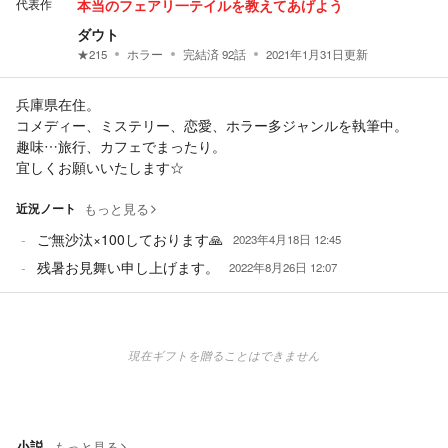
代表作
本当のフェアリ一テイルを教えてあげよう
ダウト
★
215
ホラー
完結済
92
話
2021年1月31日
更新
兵庫県在住。
コメディー、ミステリー、恋愛、ホラー多ジャンルを執筆中。
趣味…旅行、カフェでまったり。
宜しくお願いいたします☆
近況ノート
もっと見る
ご無沙汰×100しております🙏
2023年4月18日 12:45
残暑お見舞い申し上げます。
2022年8月26日 12:07
現在ギフトを贈ることはできません
小説
もっと見る