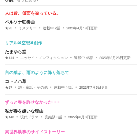
人は皆、仮面を被っている。
ペルソナ狂奏曲
★
23
ミステリー
連載中
2
話
2023年4月19日
更新
リアル✖空想✖創作
たまゆら堂
★
144
エッセイ・ノンフィクション
連載中
45
話
2023年2月23日
更新
言の葉よ、雨のように降り落ちて
コトノハ草
★
87
詩・童話・その他
連載中
14
話
2022年7月5日
更新
ずっと春を許せなかった……
私が春を嫌いな理由
★
140
現代ドラマ
完結済
3
話
2022年6月8日
更新
異世界執事のサイドストーリー