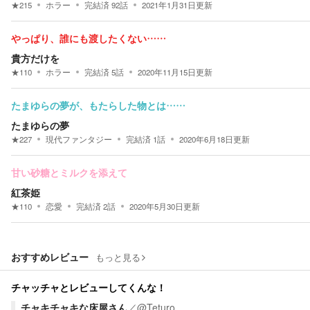
★
215
ホラー
完結済
92
話
2021年1月31日
更新
やっぱり、誰にも渡したくない……
貴方だけを
★
110
ホラー
完結済
5
話
2020年11月15日
更新
たまゆらの夢が、もたらした物とは……
たまゆらの夢
★
227
現代ファンタジー
完結済
1
話
2020年6月18日
更新
甘い砂糖とミルクを添えて
紅茶姫
★
110
恋愛
完結済
2
話
2020年5月30日
更新
おすすめレビュー
もっと見る
チャッチャとレビューしてくんな！
チャキチャキな床屋さん
／
@Teturo