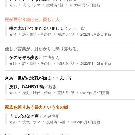
★
96
現代ドラマ
完結済
1
話
2022年6月17日
更新
桜が見守り続けた、愛しい人
桜の木の下でまた会いましょう
／
元 蜜
★
44
詩・童話・その他
完結済
1
話
2022年5月27日
更新
優しい言葉が、月明かりに降り落ちる。
夜のそぞろ歩き
／
古博かん
★
34
詩・童話・その他
完結済
1
話
2022年3月26日
更新
さあ、世紀の決戦が始ま……ん！？
決戦、GANRYU島
／
薮坂
★
84
歴史・時代・伝奇
完結済
1
話
2022年3月4日
更新
家族を縛りあう暴力という名の鎖
「モズのなき声」
／
夷也荊
★
76
現代ドラマ
完結済
14
話
2022年5月4日
更新