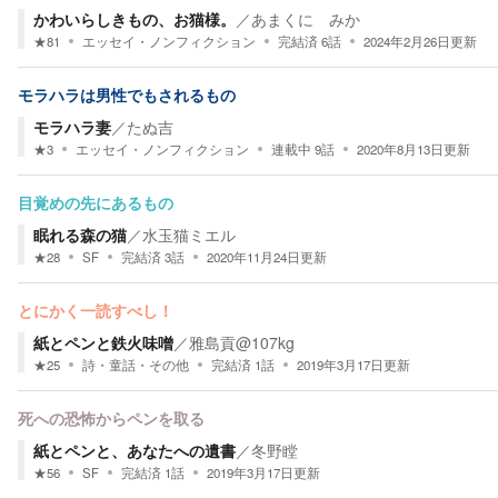
かわいらしきもの、お猫様。
／
あまくに みか
★
81
エッセイ・ノンフィクション
完結済
6
話
2024年2月26日
更新
モラハラは男性でもされるもの
モラハラ妻
／
たぬ吉
★
3
エッセイ・ノンフィクション
連載中
9
話
2020年8月13日
更新
目覚めの先にあるもの
眠れる森の猫
／
水玉猫ミエル
★
28
SF
完結済
3
話
2020年11月24日
更新
とにかく一読すべし！
紙とペンと鉄火味噌
／
雅島貢@107kg
★
25
詩・童話・その他
完結済
1
話
2019年3月17日
更新
死への恐怖からペンを取る
紙とペンと、あなたへの遺書
／
冬野瞠
★
56
SF
完結済
1
話
2019年3月17日
更新