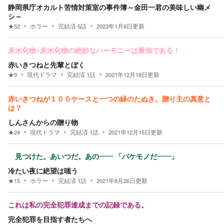
静岡県庁オカルト苦情対策室の事件簿～金田一君の美味しい幽メ
シ～
★
52
ホラー
完結済
5
話
2023年1月6日
更新
炭水化物×炭水化物の絶妙なハーモニーは最強である！
赤いきつねと先輩とぼく
★
9
現代ドラマ
完結済
1
話
2021年12月18日
更新
赤いきつねが１００ケースと一つの緑のたぬき。贈り主の真意と
は？
しんさんからの贈り物
★
24
現代ドラマ
完結済
1
話
2021年12月15日
更新
見つけた。あいつだ。あの―― 「バケモノだ――」
冷たい夜に絶望は嗤う
★
15
ホラー
完結済
1
話
2021年8月26日
更新
これは私の完全犯罪達成までの記録である。
完全犯罪を目指す者たちへ