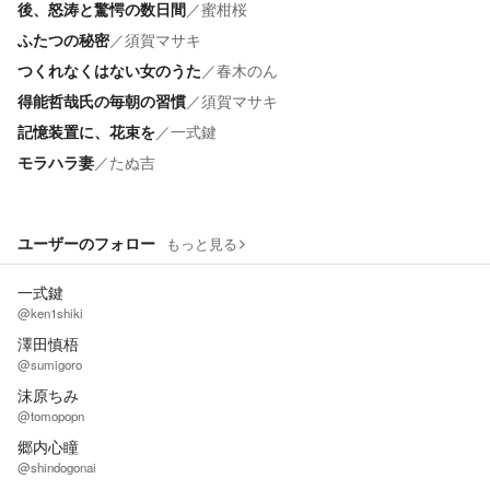
後、怒涛と驚愕の数日間
／
蜜柑桜
ふたつの秘密
／
須賀マサキ
つくれなくはない女のうた
／
春木のん
得能哲哉氏の毎朝の習慣
／
須賀マサキ
記憶装置に、花束を
／
一式鍵
モラハラ妻
／
たぬ吉
ユーザーのフォロー
もっと見る
一式鍵
@ken1shiki
澤田慎梧
@sumigoro
沫原ちみ
@tomopopn
郷内心瞳
@shindogonai