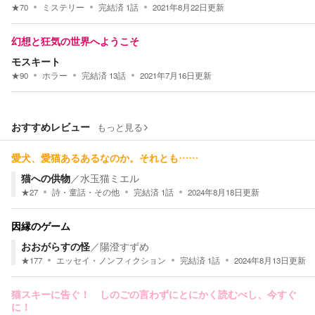
★
70
ミステリー
完結済
1
話
2021年8月22日
更新
幻想と狂気の世界へようこそ
モスキート
★
90
ホラー
完結済
13
話
2021年7月16日
更新
おすすめレビュー
もっと見る
愛犬、愛猫あるあるなのか。それとも……
猫への供物
／
水玉猫ミエル
★
27
詩・童話・その他
完結済
1
話
2024年8月18日
更新
因縁のゲーム
おおがらすの怪
／
陽澄すずめ
★
177
エッセイ・ノンフィクション
完結済
1
話
2024年8月13日
更新
猫スキーに告ぐ！ しのごの言わずにとにかく読むべし、今すぐ
に！