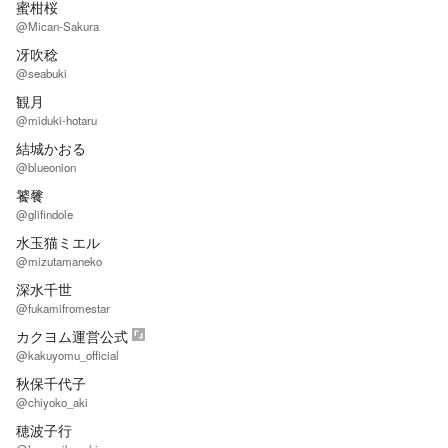
蜜柑桜
@Mican-Sakura
冴吹稔
@seabuki
観月
@miduki-hotaru
結城かおる
@blueonion
饕餮
@glifindole
水玉猫ミエル
@mizutamaneko
深水千世
@fukamifromestar
カクヨム運営公式
@kakuyomu_official
秋保千代子
@chiyoko_aki
穂波子行