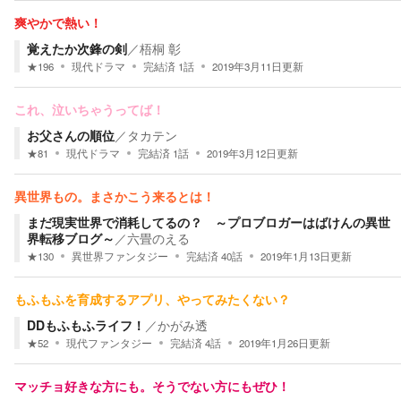
爽やかで熱い！
覚えたか次鋒の剣
／
梧桐 彰
★
196
現代ドラマ
完結済
1
話
2019年3月11日
更新
これ、泣いちゃうってば！
お父さんの順位
／
タカテン
★
81
現代ドラマ
完結済
1
話
2019年3月12日
更新
異世界もの。まさかこう来るとは！
まだ現実世界で消耗してるの？ ～プロブロガーはばけんの異世
界転移ブログ～
／
六畳のえる
★
130
異世界ファンタジー
完結済
40
話
2019年1月13日
更新
もふもふを育成するアプリ、やってみたくない？
DDもふもふライフ！
／
かがみ透
★
52
現代ファンタジー
完結済
4
話
2019年1月26日
更新
マッチョ好きな方にも。そうでない方にもぜひ！