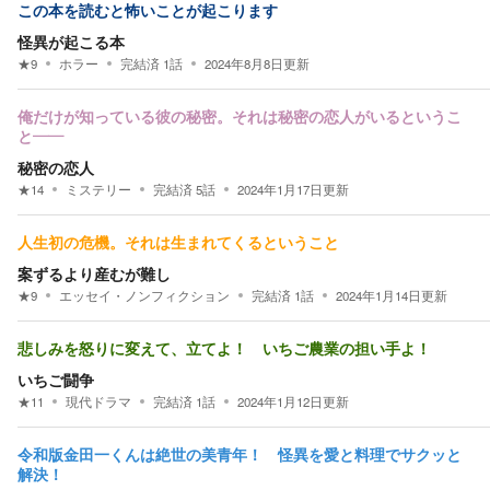
この本を読むと怖いことが起こります
怪異が起こる本
★
9
ホラー
完結済
1
話
2024年8月8日
更新
俺だけが知っている彼の秘密。それは秘密の恋人がいるというこ
と――
秘密の恋人
★
14
ミステリー
完結済
5
話
2024年1月17日
更新
人生初の危機。それは生まれてくるということ
案ずるより産むが難し
★
9
エッセイ・ノンフィクション
完結済
1
話
2024年1月14日
更新
悲しみを怒りに変えて、立てよ！ いちご農業の担い手よ！
いちご闘争
★
11
現代ドラマ
完結済
1
話
2024年1月12日
更新
令和版金田一くんは絶世の美青年！ 怪異を愛と料理でサクッと
解決！