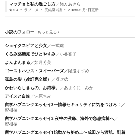
マッチョと私の過ごし方
／
緒方あきら
★
164
ラブコメ
完結済
3
話
2018年12月1日
更新
小説のフォロー
もっと見る
シェイクスピアと少女
／
一式鍵
くるみ薬膳庵でひとやすみ
／
小谷杏子
よんよんまる
／
如月芳美
ゴーストハウス・スイーパーズ
／
陽澄すずめ
孤島の影（改訂完全版）
／
冴吹稔
かわいらしきもの、お猫様。
／
あまくに みか
アイスと白蛇
／
沫原ちみ
留学ハプニングエッセイ3〜情報セキュリティに気をつけろ！
／
蜜柑桜
留学ハプニングエッセイ2 夜中の激痛、海外で急患病棟へ
／
蜜柑桜
留学ハプニングエッセイ1始動から斜め上〜成田から渡航、到着