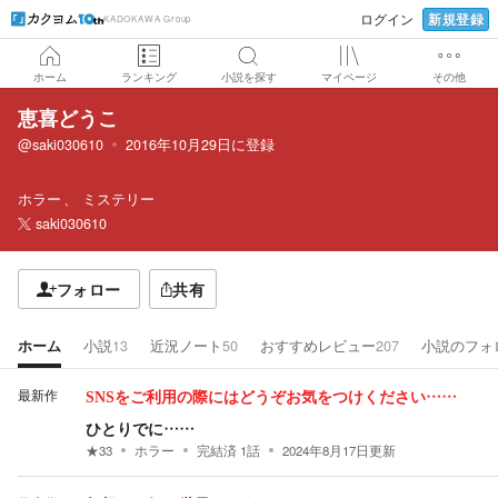
新規登録
ログイン
KADOKAWA Group
ホーム
ランキング
小説を探す
マイページ
その他
恵喜どうこ
@saki030610
2016年10月29日
に登録
ホラー
ミステリー
saki030610
フォロー
共有
ホーム
小説
13
近況ノート
50
おすすめレビュー
207
小説のフォ
最新作
SNSをご利用の際にはどうぞお気をつけください……
ひとりでに……
★
33
ホラー
完結済
1
話
2024年8月17日
更新