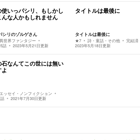
の使いっパシリ、もしかし
タイトルは最後に
こんな人かもしれません
パシリのゾルゲさん
タイトルは最後に
異世界ファンタジー
★
7
詩・童話・その他
完結済
15
話
2023年5月21日
更新
2023年5月18日
更新
の石なんてこの世には無い
すよ
エッセイ・ノンフィクション
1
話
2021年7月30日
更新