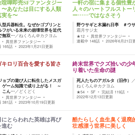
位喧嘩即売SFファンタジー
一軒の宿に集まる個性豊
 〜あなたは目にする人類
人々のハートフルストー
真実を〜
ー……ではなさそう
人型兵器転生。なぜかゴブリンと
野ウサギと木漏れ日亭 ＃ウ
ルフがいる未来の崩壊世界を近代
霜月サジ太
で無双…
／
ねくろん＠カクヨム
★
12
異世界ファンタジー
連載中
148
話
2026年6月21日
異世界ファンタジー
済
165
話
2023年1月21日
更新
ガキロリ百合を愛する皆さ
終末世界でクズ拾いの少
り着いた生命の謎
ジョブの遊び人に転生したメスガ
死人たちのアガルタ（旧作）
、ゲーム知識で成り上がる！ ～
ねくろん＠カクヨム
、こん…
／
どくどく
★
54
SF
完結済
119
話
2022年12月13日
更新
異世界ファンタジー
済
381
話
2023年10月19日
更新
日にとらわれた英雄は再び
酷たらしく血生臭く退廃
を進む
壮感漂う世界に美しく