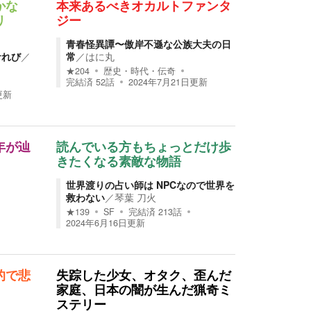
かな
本来あるべきオカルトファンタ
リ
ジー
青春怪異譚〜傲岸不遜な公族大夫の日
サれび
／
常
／
はに丸
★
204
歴史・時代・伝奇
完結済
52
話
2024年7月21日
更新
更新
年が辿
読んでいる方もちょっとだけ歩
きたくなる素敵な物語
／
世界渡りの占い師は NPCなので世界を
救わない
／
琴葉 刀火
★
139
SF
完結済
213
話
2024年6月16日
更新
的で悲
失踪した少女、オタク、歪んだ
家庭、日本の闇が生んだ猟奇ミ
ステリー