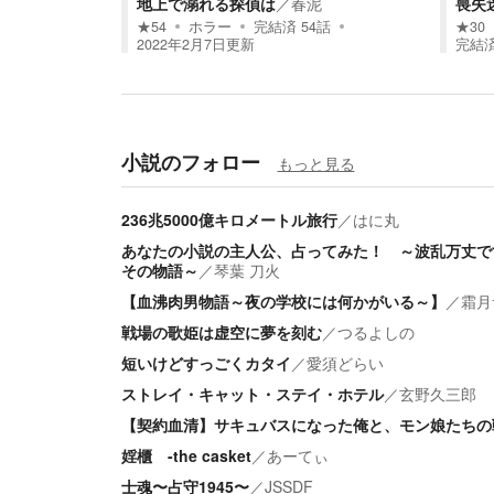
地上で溺れる探偵は
／
春泥
喪失
★
54
ホラー
完結済
54
話
★
30
2022年2月7日
更新
完結
小説のフォロー
もっと見る
236兆5000億キロメートル旅行
／
はに丸
あなたの小説の主人公、占ってみた！ ～波乱万丈で
その物語～
／
琴葉 刀火
【血沸肉男物語～夜の学校には何かがいる～】
／
霜月
戦場の歌姫は虚空に夢を刻む
／
つるよしの
短いけどすっごくカタイ
／
愛須どらい
ストレイ・キャット・ステイ・ホテル
／
玄野久三郎
【契約血清】サキュバスになった俺と、モン娘たちの
婬櫃 -the casket
／
あーてぃ
士魂〜占守1945〜
／
JSSDF