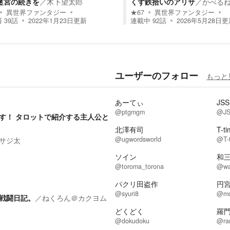
迷宮の続きを
／
木下望太郎
くず鉄拾いのアリサ
／
かべる
異世界ファンタジー
★
67
異世界ファンタジー
済
39
話
2022年1月23日
更新
連載中
92
話
2026年5月28日
更
ユーザーのフォロー
もっと
あーてぃ
JS
@ptgmgm
@J
す！ タロットで紹介する主人公と
北澤有司
T-t
@ugwordsworld
@T-
サジ太
ソイン
和
@toroma_torona
@wa
パクリ田盗作
円
@syuri8
@mo
戦闘日記。
／
ねくろん＠カクヨム
どくどく
羅
@dokudoku
@ra