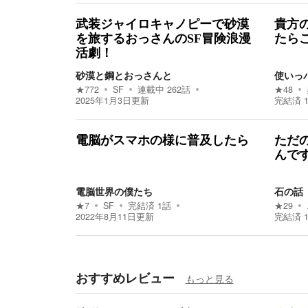
武装ジャイロキャノピーで砂漠
貴方
を旅するおっさんのSF冒険浪漫
たら
活劇！
砂漠と鋼とおっさんと
使いっ
★
772
SF
連載中
262
話
★
48
2025年1月3日
更新
完結済
電脳がスマホの様に普及したら
ただ
んで
電脳世界の僕たち
石の話
★
7
SF
完結済
1
話
★
29
2022年8月11日
更新
完結済
おすすめレビュー
もっと見る