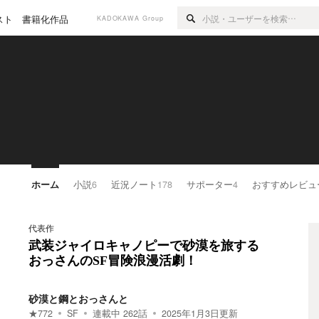
スト
書籍化作品
KADOKAWA Group
ホーム
小説
6
近況ノート
178
サポーター
4
おすすめレビュ
代表作
武装ジャイロキャノピーで砂漠を旅する
おっさんのSF冒険浪漫活劇！
砂漠と鋼とおっさんと
★
772
SF
連載中
262
話
2025年1月3日
更新