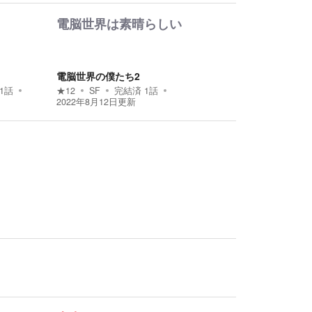
電脳世界は素晴らしい
電脳世界の僕たち2
1
話
★
12
SF
完結済
1
話
2022年8月12日
更新