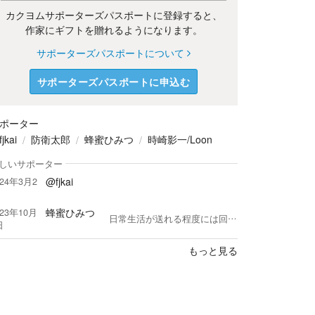
カクヨムサポーターズパスポートに登録すると、
作家にギフトを贈れるようになります。
サポーターズパスポートについて
サポーターズパスポートに申込む
ポーター
jkai
防衛太郎
蜂蜜ひみつ
時崎影一/Loon
しいサポーター
@fjkai
024年3月2
蜂蜜ひみつ
023年10月
日常生活が送れる程度には回復したのですが。 両手が少し不自由になってしまいました。 Web操作は症状悪化させるので、寂しいですがカクヨム活動は下火となります。 ＊基本口述記入、手を使っての直しとのハイブリットでカク、お耳から聞くでヨムします。 ＊現在。コメントをくださるお方にしか、自分から滅多にコメントを書き込まない、コメント返信が遅い、のはそんなワケです。ごめんなさい。 ＊コメントおよびコメント返信内で、『何言ってんじゃこいつ』レベルの意味のわからない誤字を、しょっちゅうぶちかますのは。口述機能の謎変換のせいなんです。あんまり見直さないで、ペって送信しちゃってるんで。脳みそは正常です(笑) ＊作品内の誤字脱字報告は大歓迎です。ご親切にありがとうございます。 ＊サポーターさま🍀限定ノート🍀【目録】を作っています。https://kakuyomu.jp/works/16818093074689559348 ＊カクは１週間に１度長編更新。 ＊作家さまへ。ヨムは読み合い様の作品を２週間で２話お訪ね頻度です。 遅いながらも私は真面目に読み返しをするタイプゆえ。今ひとつ蜂蜜ひみつ作品は自分にはしっくりこないなぁ、と思った段階で。スッと引いていただけると、私も引き際を心得ておりますので、ありがたいです。
日
もっと見る