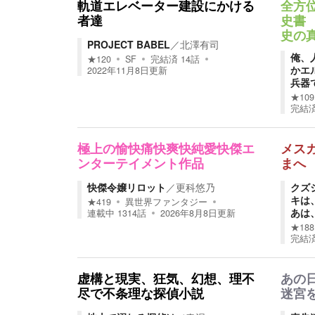
軌道エレベーター建設にかける
全方
者達
史書
史の
PROJECT BABEL
／
北澤有司
俺、
★
120
SF
完結済
14
話
かエ
2022年11月8日
更新
兵器
★
109
完結
極上の愉快痛快爽快純愛快傑エ
メス
ンターテイメント作品
まへ
快傑令嬢リロット
／
更科悠乃
クズ
キは
★
419
異世界ファンタジー
あは
連載中
1314
話
2026年8月8日
更新
★
188
完結
虚構と現実、狂気、幻想、理不
あの
尽で不条理な探偵小説
迷宮