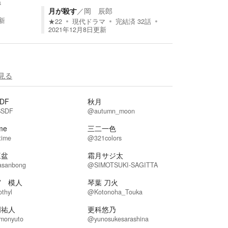
ね
月が殺す
／
岡 辰郎
新
★
22
現代ドラマ
完結済
32
話
2021年12月8日
更新
見る
SDF
秋月
SSDF
@autumn_moon
ime
三二一色
time
@321colors
三盆
霜月サジ太
sanbong
@SIMOTSUKI-SAGITTA
宮 模人
琴葉 刀火
thyl
@Kotonoha_Touka
門祐人
更科悠乃
monyuto
@yunosukesarashina