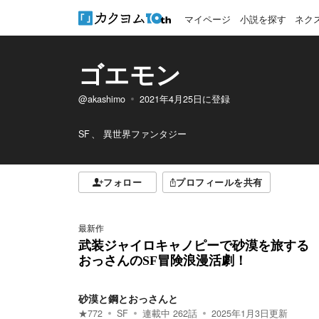
マイページ
小説を探す
ネク
ゴエモン
@akashimo
2021年4月25日
に登録
SF
異世界ファンタジー
フォロー
プロフィールを共有
最新作
武装ジャイロキャノピーで砂漠を旅する
おっさんのSF冒険浪漫活劇！
砂漠と鋼とおっさんと
★
772
SF
連載中
262
話
2025年1月3日
更新