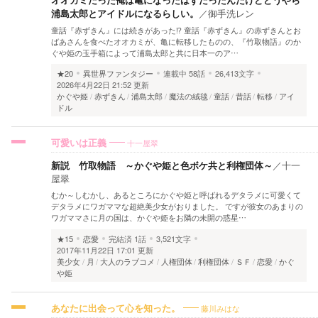
浦島太郎とアイドルになるらしい。
／
御手洗レン
童話『赤ずきん』には続きがあった⁉︎ 童話『赤ずきん』の赤ずきんとお
ばあさんを食べたオオカミが、亀に転移したものの、『竹取物語』のか
ぐや姫の玉手箱によって浦島太郎と共に日本一のア…
★20
異世界ファンタジー
連載中
58話
26,413文字
2026年4月22日 21:52 更新
かぐや姫
赤ずきん
浦島太郎
魔法の絨毯
童話
昔話
転移
アイ
ドル
十一屋翠
可愛いは正義
新説 竹取物語 ～かぐや姫と色ボケ共と利権団体～
／
十一
屋翠
むか～しむかし、あるところにかぐや姫と呼ばれるデタラメに可愛くて
デタラメにワガママな超絶美少女がおりました。 ですが彼女のあまりの
ワガママさに月の国は、かぐや姫をお隣の未開の惑星…
★15
恋愛
完結済
1話
3,521文字
2017年11月22日 17:01 更新
美少女
月
大人のラブコメ
人権団体
利権団体
ＳＦ
恋愛
かぐ
や姫
藤川みはな
あなたに出会って心を知った。