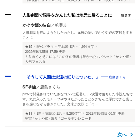
帆尊歩
人形劇団で限界をかんじた私は地元に帰ることに
かぐや姫の告白
／
帆尊歩
人形劇団を辞めようとしたわたし。元彼の誘いでかぐや姫の芝居をする
ことに
★15
現代ドラマ
完結済
1話
1,991文字
2022年9月25日 17:59 更新
ふり向くとそこには
この冬の残暑は酷かった
パペット
かぐや姫
人形フェスタ
鹿島さくら
「そうして人類は永遠の眠りについた。」
SF掌編
／
鹿島さくら
pixivで開催されていたさなコン2に応募し、2次選考落ちした小説たちで
す。気に入ったモチーフややりたかったことをきちんと形にできる楽し
さを感じながら書きました。文末か文頭に「そ…
★11
SF
完結済
2話
8,260文字
2022年8月5日 00:51 更新
宇宙
かぐや姫
眠り
ゴールデンレコード
次へ