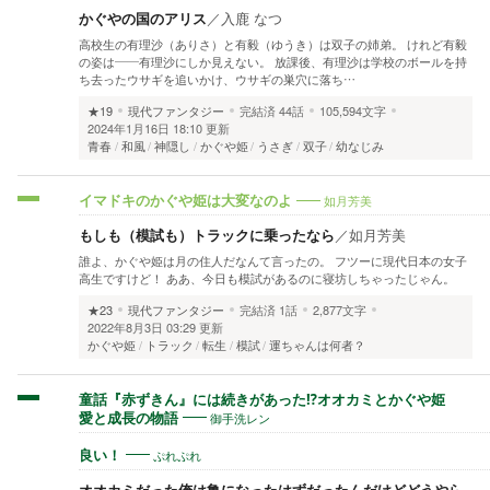
かぐやの国のアリス
／
入鹿 なつ
高校生の有理沙（ありさ）と有毅（ゆうき）は双子の姉弟。 けれど有毅
の姿は――有理沙にしか見えない。 放課後、有理沙は学校のボールを持
ち去ったウサギを追いかけ、ウサギの巣穴に落ち…
★19
現代ファンタジー
完結済
44話
105,594文字
2024年1月16日 18:10 更新
青春
和風
神隠し
かぐや姫
うさぎ
双子
幼なじみ
如月芳美
イマドキのかぐや姫は大変なのよ
もしも（模試も）トラックに乗ったなら
／
如月芳美
誰よ、かぐや姫は月の住人だなんて言ったの。 フツーに現代日本の女子
高生ですけど！ ああ、今日も模試があるのに寝坊しちゃったじゃん。
★23
現代ファンタジー
完結済
1話
2,877文字
2022年8月3日 03:29 更新
かぐや姫
トラック
転生
模試
運ちゃんは何者？
童話『赤ずきん』には続きがあった⁉︎オオカミとかぐや姫
御手洗レン
愛と成長の物語
ぷれぷれ
良い！
オオカミだった俺は亀になったはずだったんだけどどうやら