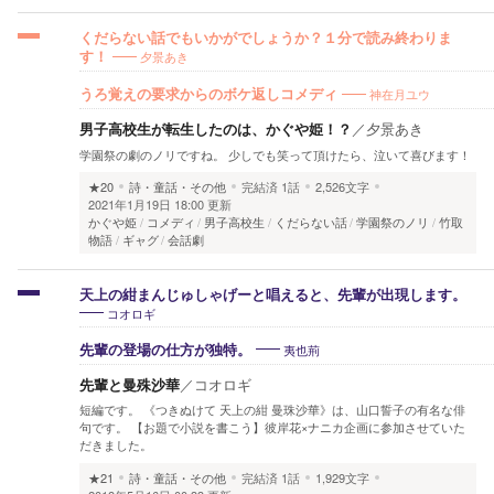
くだらない話でもいかがでしょうか？１分で読み終わりま
夕景あき
す！
神在月ユウ
うろ覚えの要求からのボケ返しコメディ
男子高校生が転生したのは、かぐや姫！？
／
夕景あき
学園祭の劇のノリですね。 少しでも笑って頂けたら、泣いて喜びます！
★20
詩・童話・その他
完結済
1話
2,526文字
2021年1月19日 18:00 更新
かぐや姫
コメディ
男子高校生
くだらない話
学園祭のノリ
竹取
物語
ギャグ
会話劇
天上の紺まんじゅしゃげーと唱えると、先輩が出現します。
コオロギ
夷也荊
先輩の登場の仕方が独特。
先輩と曼殊沙華
／
コオロギ
短編です。 《つきぬけて 天上の紺 曼珠沙華》は、山口誓子の有名な俳
句です。 【お題で小説を書こう】彼岸花×ナニカ企画に参加させていた
だきました。
★21
詩・童話・その他
完結済
1話
1,929文字