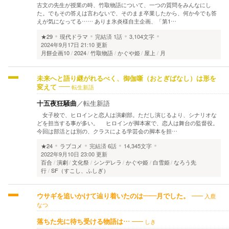
古文の先生が授業の時、竹取物語について、一つの質問をみんなにし
た。でもその答えは言わないで、そのまま卒業したから、何か今でも答
えが気になってる…… ありま氷炎様自主企画、「第1…
★29
現代ドラマ
完結済
1話
3,104文字
2024年9月17日 21:10 更新
月餅企画10
2024
竹取物語
かぐや姫
屋上
月
未来へと語り継がれるべく、御伽噺（おとぎばなし）は形を
転生新語
変えて
十五夜狂騒曲
／
転生新語
女子校で、ヒロインと恋人は演劇部。ただし演じるより、シナリオな
どを担当する事が多い。 ヒロインが脚本家で、恋人は舞台の監督役。
今回は部活とは別の、クラスによる学芸会の脚本を担…
★24
ラブコメ
完結済
6話
14,345文字
2022年9月10日 23:00 更新
百合
演劇
文化祭
シンデレラ
かぐや姫
白雪姫
なろう先
行
SF（すこし、ふしぎ）
入鹿
ウサギを追いかけて辿り着いたのは――月でした。
なつ
しき
落ちた先に待ち受ける物語は…