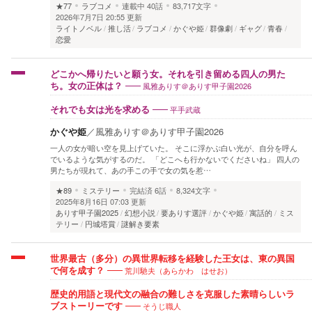
★77
ラブコメ
連載中
40話
83,717文字
2026年7月7日 20:55 更新
ライトノベル
推し活
ラブコメ
かぐや姫
群像劇
ギャグ
青春
恋愛
どこかへ帰りたいと願う女。それを引き留める四人の男た
風雅ありす＠ありす甲子園2026
ち。女の正体は？
平手武蔵
それでも女は光を求める
かぐや姫
／
風雅ありす＠ありす甲子園2026
一人の女が暗い空を見上げていた。 そこに浮かぶ白い光が、自分を呼ん
でいるような気がするのだ。 「どこへも行かないでくださいね」 四人の
男たちが現れて、あの手この手で女の気を惹…
★89
ミステリー
完結済
6話
8,324文字
2025年8月16日 07:03 更新
ありす甲子園2025
幻想小説
要ありす選評
かぐや姫
寓話的
ミス
テリー
円城塔賞
謎解き要素
世界最古（多分）の異世界転移を経験した王女は、東の異国
荒川馳夫（あらかわ はせお）
で何を成す？
歴史的用語と現代文の融合の難しさを克服した素晴らしいラ
そうじ職人
ブストーリーです