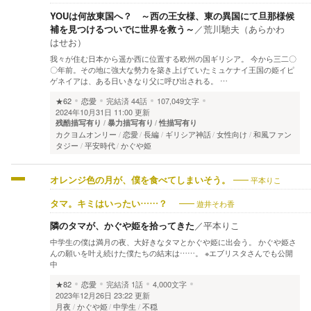
YOUは何故東国へ？ ～西の王女様、東の異国にて旦那様候
補を見つけるついでに世界を救う～
／
荒川馳夫（あらかわ
はせお）
我々が住む日本から遥か西に位置する欧州の国ギリシア。 今から三二〇
〇年前。その地に強大な勢力を築き上げていたミュケナイ王国の姫イピ
ゲネイアは、ある日いきなり父に呼び出される。 …
★62
恋愛
完結済
44話
107,049文字
2024年10月31日 11:00 更新
残酷描写有り
暴力描写有り
性描写有り
カクヨムオンリー
恋愛
長編
ギリシア神話
女性向け
和風ファン
タジー
平安時代
かぐや姫
平本りこ
オレンジ色の月が、僕を食べてしまいそう。
遊井そわ香
タマ。キミはいったい……？
隣のタマが、かぐや姫を拾ってきた
／
平本りこ
中学生の僕は満月の夜、大好きなタマとかぐや姫に出会う。 かぐや姫さ
んの願いを叶え続けた僕たちの結末は……。 ※エブリスタさんでも公開
中
★82
恋愛
完結済
1話
4,000文字
2023年12月26日 23:22 更新
月夜
かぐや姫
中学生
不穏