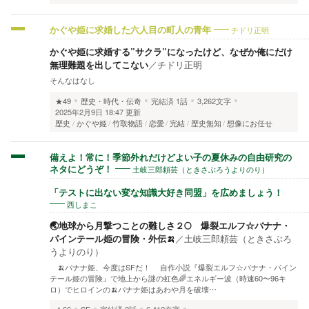
チドリ正明
かぐや姫に求婚した六人目の町人の青年
かぐや姫に求婚する”サクラ”になったけど、なぜか俺にだけ
無理難題を出してこない
／
チドリ正明
そんなはなし
★49
歴史・時代・伝奇
完結済
1話
3,262文字
2025年2月9日 18:47 更新
歴史
かぐや姫
竹取物語
恋愛
完結
歴史無知
想像にお任せ
備えよ！常に！季節外れだけどよい子の夏休みの自由研究の
土岐三郎頼芸（ときさぶろうよりのり）
ネタにどうぞ！
「テストに出ない変な知識大好き同盟」を広めましょう！
西しまこ
🌏地球から月撃つことの難しさ２🌕 爆裂エルフ☆バナナ・
パインテール姫の冒険・外伝🍌
／
土岐三郎頼芸（ときさぶろ
うよりのり）
🍌バナナ姫、今度はSFだ！ 自作小説『爆裂エルフ☆バナナ・パイン
テール姫の冒険』で地上から謎の虹色🌈エネルギー波（時速60〜96キ
ロ）でヒロインの🍌バナナ姫はあわや月を破壊…