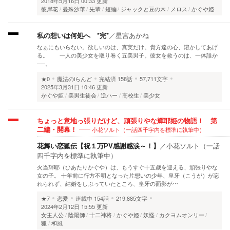
2018年5月16日 00:33 更新
彼岸花
曼殊沙華
先輩
短編
ジャックと豆の木
メロス
かぐや姫
私の想いは何処へ *完*
／
星宮あかね
なぁにもいらない。欲しいのは、真実だけ。貴方達の心、溶かしてあげ
る。 一人の美少女を取り巻く五美男子。彼女を救うのは、一体誰か
──。
★0
魔法のiらんど
完結済
158話
57,711文字
2025年3月31日 10:46 更新
かぐや姫
美男生徒会
逆ハー
高校生
美少女
ちょっと意地っ張りだけど、頑張りやな輝耶姫の物語！ 第
小花ソルト（一話四千字内を標準に執筆中）
二編・開幕！
花舞い恋狐伝【祝１万PV感謝感涙～！】
／
小花ソルト（一話
四千字内を標準に執筆中）
火当輝耶（ひあたりかぐや）は、もうすぐ十五歳を迎える、頑張りやな
女の子。 十年前に行方不明となった片想いの少年、皇牙（こうが）が忘
れられず、結婚をしぶっていたところ、皇牙の面影が…
★7
恋愛
連載中
154話
219,885文字
2024年2月12日 15:55 更新
女主人公
陰陽師
十二神将
かぐや姫
妖怪
カクヨムオンリー
狐
和風