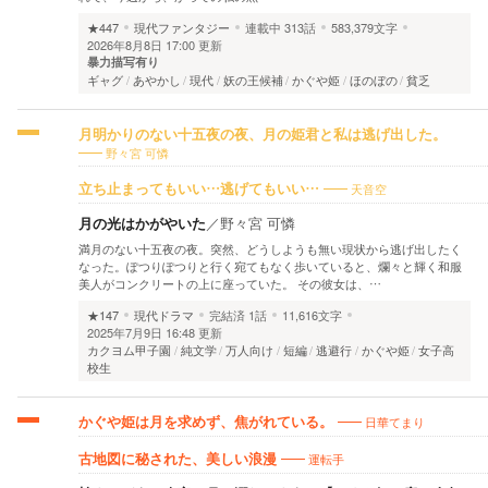
★447
現代ファンタジー
連載中
313話
583,379文字
2026年8月8日 17:00 更新
暴力描写有り
ギャグ
あやかし
現代
妖の王候補
かぐや姫
ほのぼの
貧乏
月明かりのない十五夜の夜、月の姫君と私は逃げ出した。
野々宮 可憐
天音空
立ち止まってもいい…逃げてもいい…
月の光はかがやいた
／
野々宮 可憐
満月のない十五夜の夜。突然、どうしようも無い現状から逃げ出したく
なった。ぽつりぽつりと行く宛てもなく歩いていると、爛々と輝く和服
美人がコンクリートの上に座っていた。 その彼女は、…
★147
現代ドラマ
完結済
1話
11,616文字
2025年7月9日 16:48 更新
カクヨム甲子園
純文学
万人向け
短編
逃避行
かぐや姫
女子高
校生
日華てまり
かぐや姫は月を求めず、焦がれている。
運転手
古地図に秘された、美しい浪漫