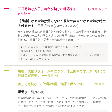
三日月未来(みかづ
三日月姫と夕子、時空が契りに呼応する
きみらい)
【長編】かぐや姫は帰らない〜前世の契り〜かぐや姫が時空
を超えた！
／
三日月未来(みかづきみらい)
かぐや姫と呼ばれた三日月姫が時空を超え、生まれ変わりと出逢う。 神
社の境内で十二人の巫女と共にいた双子姉妹は、金色の光に包まれ突然
消える。 三日月姫と従者・未来は時空を超え、…
★6
ミステリー
連載中
95話
195,131文字
2026年1月2日 14:25 更新
ミステリー
かぐや姫
竹取物語
生まれ変わり
トラップ
学園
ラ
イトノベル
ファンタジー
現在、大幅リフォーム中につき、非公開中です。第69話にて
龍月小夜
詳細ご案内中。
星野道雄
美しくも切ない『竹取物語』奇譚！傑作です。
星遊び
／
龍月小夜
竹取物語奇譚。ある村に起こった、もう一つの竹取物語。 『月』の逆鱗
に触れ、竹を介して地上に降ろされたひとりの『月の人』。 期せずし
て、豊かで自由な村へと連れて行かれた赤子は『タケ…