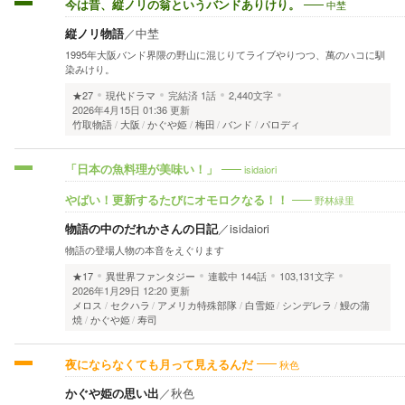
中埜
今は昔、縦ノリの翁というバンドありけり。
縦ノリ物語
／
中埜
1995年大阪バンド界隈の野山に混じりてライブやりつつ、萬のハコに馴
染みけり。
★27
現代ドラマ
完結済
1話
2,440文字
2026年4月15日 01:36 更新
竹取物語
大阪
かぐや姫
梅田
バンド
パロディ
isidaiori
「日本の魚料理が美味い！」
野林緑里
やばい！更新するたびにオモロクなる！！
物語の中のだれかさんの日記
／
isidaiori
物語の登場人物の本音をえぐります
★17
異世界ファンタジー
連載中
144話
103,131文字
2026年1月29日 12:20 更新
メロス
セクハラ
アメリカ特殊部隊
白雪姫
シンデレラ
鰻の蒲
焼
かぐや姫
寿司
秋色
夜にならなくても月って見えるんだ
かぐや姫の思い出
／
秋色