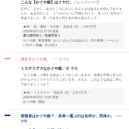
こんな【かぐや姫】はイヤだ。
／
レッドハーブ
むかし、むかし、あるところにおじいさんとおばあさんが住んでおりま
した。ある日のこと、 いつものように竹林に行くと、光っている竹が一
本ありました。切ってみると何と女の赤ん坊が入って…
★45
詩・童話・その他
完結済
1話
1,547文字
2025年6月7日 07:33 更新
暴力描写有り
性描写有り
かぐや姫
家具屋姫
おじいさんとおばあさん
月の使者
ハーレム
パロディ短編
万人向け
紫 李鳥
謎多きかぐや姫。
ミステリアスなかぐや姫
／
紫 李鳥
「かぐや姫」に関する説はいくつかございますが、作者が不明と言うの
がそもそもミステリアスでございます。その上、このような説はご存じ
でありましょうか？
★49
ミステリー
完結済
1話
2,917文字
2022年8月5日 10:22 更新
かぐや姫
異説
容疑者はかぐや姫？ 未来へ運ぶのは名作か、死体か。
崇期