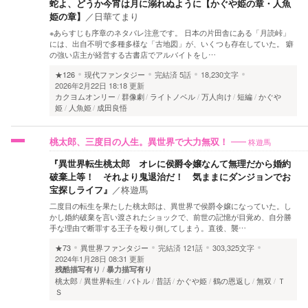
蛇よ、どうか今宵は月に溺れぬように【かぐや姫の章・人魚
姫の章】
／
日華てまり
※あらすじも序章のネタバレ注意です。 日本の片田舎にある「月読峠」
には、出自不明で多種多様な「古地図」が、いくつも存在していた。 癖
の強い店主が経営する古書店でアルバイトをし…
★126
現代ファンタジー
完結済
5話
18,230文字
2026年2月22日 18:18 更新
カクヨムオンリー
群像劇
ライトノベル
万人向け
短編
かぐや
姫
人魚姫
成田良悟
柊遊馬
桃太郎、三度目の人生。異世界で大力無双！
『異世界転生桃太郎 オレに侯爵令嬢なんて無理だから婚約
破棄上等！ それより鬼退治だ！ 気ままにダンジョンでお
宝探しライフ』
／
柊遊馬
二度目の転生を果たした桃太郎は、異世界で侯爵令嬢になっていた。し
かし婚約破棄を言い渡されたショックで、前世の記憶が目覚め、自分勝
手な理由で断罪する王子を殴り倒してしまう。直後、襲…
★73
異世界ファンタジー
完結済
121話
303,325文字
2024年1月28日 08:31 更新
残酷描写有り
暴力描写有り
桃太郎
異世界転生
バトル
昔話
かぐや姫
鶴の恩返し
無双
Ｔ
Ｓ