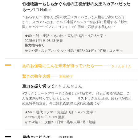
竹槍物語〜もしもかぐや姫の主役が影の女王スカアハだった
ら〜
／
Li'l Hatter
〜あらすじ〜 皆さんは影の女王スカアハという人物をご存知だろう
か？。スカアハとは、ケルト神話アルスター伝説群に登場する『影の
国』のバb……ゴフォ！ゴフォ！✨白雪姫に匹敵する美しい…
★60
詩・童話・その他
完結済
1話
4,718文字
2025年1月1日 08:48 更新
暴力描写有り
かぐや姫
スカアハ
ケルト神話
童話パロディ
竹槍
コメディ
きょんきょん
あのお伽噺にこんな未来が待っていたら――
無限飛行
驚きの熟年夫婦
重力を振り切って
／
きょんきょん
※ブックショートアワードに応募した作品です。 誰もが知る物語に、こ
んな未来が待っていたとしたら―― リストラされた旦那、終わりが見え
ぬ緊急事態宣言、今は帰れぬ故郷と戻れぬ過去にか…
★56
現代ドラマ
完結済
1話
4,756文字
2022年2月18日 13:09 更新
かぐや姫
二次創作
日常
熟年夫婦
月
短編
風都水都
息抜きにどうぞ