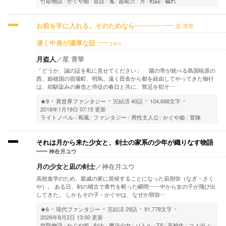
竹取物語
かぐや姫
昔話
鬼
超能力
月
戦闘
穢れ
星 霄華
お前を手に入れる。そのためなら――――
zero
凄く中身が濃厚な話
月盗人
／
星 霄華
「どうか、誠の証を私に見せてください」 陽の帝が統べる島国暁原の
西、姫穂国の宿場町、明鳥。遠く田舎から都を経由してやってきた御行
は、幼馴染みの麻也と侍従の春日と共に、禁忌を犯そ…
★9
異世界ファンタジー
完結済
40話
104,688文字
2018年1月19日 07:15 更新
ライトノベル
和風
ファンタジー
男性主人公
かぐや姫
冒険
それは月から来た少女と、剣士の家系の少年が織りなす物語
神在月ユウ
月の少女と凪の剣士
／
神在月ユウ
高校進学のため、親戚の家に居候することになった凪朔弥（なぎ・さく
や）。 ある日、剣の稽古で青竹を斬った瞬間――中から女の子が飛び出
してきた。 しかもその子・かぐやは、なぜか朔弥…
★6
現代ファンタジー
完結済
29話
91,778文字
2026年8月2日 13:00 更新
竹取物語
かぐや姫
剣士
魔法少女
バトル
TS
高校生
コメディ