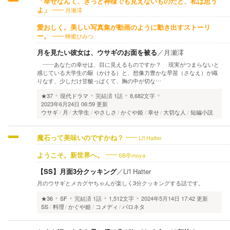
「幸せなんて、きっと神様でも見えないものだと、私は思う
月瀬澪
よ」
愛おしく。美しい写真集が動画のように動き出すストーリ
蜂蜜ひみつ
ー。
月を見たい彼女は、ウサギのお面を被る
／
月瀬澪
――あなたの幸せは、目に見えるものですか？ 現実がつまらないと
感じている大学生の駆（かける）と、想像力豊かな早苗（さなえ）が織
りなす、少しだけ甘酸っぱくて、胸の中が切な…
★37
現代ドラマ
完結済
1話
8,682文字
2023年6月24日 06:59 更新
ウサギ
月
大学生
やさしさ
かぐや姫
幸せ
大切な人
短編小説
Li'l Hatter
魔石って美味いのですかね？
SB亭moya
ようこそ。新世界へ。
【SS】月面3分クッキング
／
Li'l Hatter
月のウサギとメカグヤちゃんが楽しく3分クッキングする話です。
★36
SF
完結済
1話
1,512文字
2024年5月14日 17:42 更新
SS
料理
かぐや姫
コメディ
パロネタ