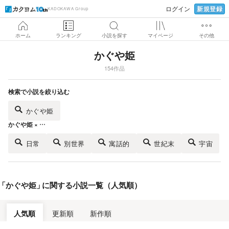
新規登録
ログイン
KADOKAWA Group
ホーム
ランキング
小説を探す
マイページ
その他
かぐや姫
154作品
検索で小説を絞り込む
かぐや姫
かぐや姫 × …
日常
別世界
寓話的
世紀末
宇宙
「
かぐや姫
」
に関する小説一覧（人気順）
人気順
更新順
新作順