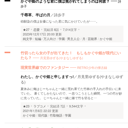
詩
かぐや姫のような君に僕は焦がれてしまうのは何故？
歩子
千尋草、半ばの月
／
詩歩子
幼馴染の僕は女優になった君に気にかけていたが……。
★27
恋愛
完結済
8話
7,014文字
2023年12月17日 20:00 更新
純文学
短編
万人向け
学園
男主人公
月
芸能界
かぐや姫
竹切ったら女の子が出てきた！ もしもかぐや姫が現代にい
月見里ゆずる(やまなしゆずる)
たら？
RETRO少年の懐古録
現実世界線でのファンタジー
わたし、かぐや姫と申しますっ!
／
月見里ゆずる(やまなしゆず
る)
夏休みに俺はじーちゃんと一緒に荒れ果てた竹林の手入れの手伝いに来
ていた。 暑くてしかたないので、一息つこうとした瞬間、一つの竹が妙
に光っていた。 じーちゃんと一緒に鎌で竹を切ると…
★23
ラブコメ
完結済
7話
9,544文字
2021年1月6日 22:22 更新
かぐや姫
現代版
竹取物語
学園