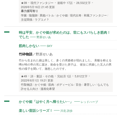
★39
現代ファンタジー
連載中
17話
28,532文字
2026年5月16日 21:45 更新
暴力描写有り
学園
陰陽師
異能バトル
かぐや姫
現代伝奇
和風ファンタジー
主従関係
ラブコメ？
時は平安、かぐや姫が求めたのは、世にもスバらしき筋肉！
野原せいあ
でした
SKY
筋肉しかない
竹砕物語
／
野原せいあ
竹から生まれた娘は美しく、多くの求婚者が現れました。 美貌を称える
噂が時の帝の耳に届き、勅命を受けた房子は、 彼女に求婚した五人の男
性の様子を聞いて、激怒したのです。
★49
詩・童話・その他
完結済
1話
5,812文字
2022年8月1日 19:21 更新
竹取物語
かぐや姫
筋肉
ボディービル
百合
暑苦しい
なんでも
許せる人向け
漫画化希望
レッドハーブ
かぐや姫「はやく月へ帰りたい…」
川北 詩歩
楽しい昔話シリーズ！