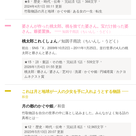
★8
歴史・時代・伝奇
完結済
1話
366文字
2024年4月1日 00:11 更新
竹取物語の月と地球
かぐや姫
ある女の一生
転生
婆さんが作った桃太郎。桃を捨てた婆さん。宝だけ拾った婆
知因子雨読（ちいんし・うどく）
さん。爺婆置換。
桃太郎これくしょん
／
知因子雨読（ちいんし・うどく）
初出：SNS「X」2009年10月2日～2011年1月25日。並行世界の4人の桃
太郎と爺さんと婆さん。
★15
詩・童話・その他
完結済
1話
539文字
2026年1月4日 01:55 更新
桃太郎
爺さん
婆さん
芝刈り
洗濯
かぐや姫
円城塔賞
カクヨ
ムネクスト賞
これは月と地球が一人の少女を手に入れようとする物語
和音
月の都のかぐや姫
／
和音
竹取物語を自分の世界の中に落とし込みました。みんながよく知る話の
真相とは…
★12
歴史・時代・伝奇
完結済
8話
12,965文字
2023年5月13日 20:07 更新