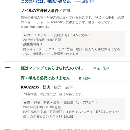
成野淳司
この方舟には、物語が連なる。
ノベルの方舟殺人事件
／
崇期
物語の登場人物たちが方舟に乗っているお話です。 秋犬さん主催「絶望
のショートショート season2」に参加します。書き下ろしです。
https://kakuyomu.jp/…
★39
ミステリー
完結済
1話
4,595文字
2026年4月26日 21:52 更新
残酷描写有り
絶ショ２
ブラックユーモア
昔話・物語
読んだら嫌な気分になる
小説
後味悪い
ホウ酸団子
かぐや姫
橋元 宏平
姫はマッシブであらせられたのです。
名浪福斗
深く考える必要はありません
KAC20235 筋肉
／
橋元 宏平
「竹取物語」の記憶には、自信があります。
★45
歴史・時代・伝奇
完結済
1話
777文字
2023年3月10日 20:00 更新
KAC20235
筋肉
竹取物語
コメディ
パロディ
1話完結
かぐや
姫
カクヨムコンテスト11【短編】