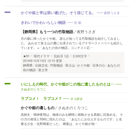
夜野うさぎ
かぐや姫と帝は添い遂げた。そう信じてる。
宮 都
きれいでかわいらしい物語
【静岡県】もう一つの竹取物語
／
夜野うさぎ
月の都に帰ったかぐや姫。 誰もが知ってる竹取物語を紹介してみまし
た。 あわせて富士山の麓に伝承されているアナザーストーリーも紹介し
ています。 ※「あなたの街の物語」コンテスト応…
★51
現代ドラマ
完結済
1話
2,000文字
2016年10月15日 12:10 更新
静岡県
伝統文化
竹取物語
富士山
かぐや姫
日本の心
あなたの
街の物語
富士市
いにしえの時代、かぐや姫がこの地に遺したものとは…
さぬきのくろつこ
ネコ好き
ラブコメ！ ラブコメ？
かぐや姫の遺しもの
／
さぬきのくろつこ
高校生・鳴神夜翔は、物体のみを瞬時に移動させる異能に目覚める。 そ
の力の発現と同時に現れたのは、「あなたにお仕えするものです」と名
乗る少女・化野稀葉だった。 稀葉は、かぐや姫が地…