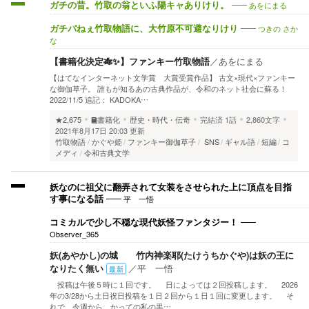
あをにまる
ガチの昔。竹取の翁といふ陽キャありけり。
つきの さか
ガチパねぇ竹取物語に、大竹原不可避なりけり
な
【書籍化決定🎋✨】ファンキー竹取物語
／
あをにまる
【はてなインターネット文学賞 大賞受賞作品】 古文×現代×ファンキー
な御伽草子。 誰もが知るあの古典作品が、令和のネット社会に蘇る！
2022/11/5 追記： KADOKA…
★2,675
書籍化
歴史・時代・伝奇
完結済
1話
2,860文字
2021年8月17日 20:03 更新
竹取物語
かぐや姫
ファンキー御伽草子
SNS
ギャル語
短編
コ
メディ
令和古典文学
妖なのに祖父に翻弄されて女装をさせられた上に頂点を目指
平 一悟
す事になる話
コミカルで少し不穏な現代妖怪ファンタジー！
Observer_365
妖(あやかし)の城 竹内神楽耶(たけうちかぐや)は妖の王に
なりたく無い
／
平 一悟
最新
投稿は午後５時に１回です。 日によっては２回投稿します。 2026
年の3/28から土日祝日投稿を１日２回から１日１回に変更します。 そ
れで、今週から、かっての私の黒…