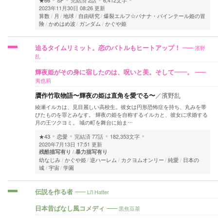
★66
SF
完結済
2話
6,412文字
2023年11月30日 08:26 更新
算数
月
地球
自由研究
爆裂エルフ☆バナナ・パインテール姫の冒
険
かめはめ波
ガンダム
かぐや姫
濱野
迫るタイムリミット。恋のバトルもヒートアップ！
乱
輝夜姫がその身に宿したのは、呪いと美。そして――。
夷也荊
贋作竹取物語〜輝夜の姫は直角を愛でる〜
／
濱野乱
綾瀬イルカは、見目麗しい高校生。彼女は円形恐怖症を持ち、丸みを帯
びたものを罪とみなす。 輝夜の姫を自称するイルカと、彼女に求婚する
月の王ツクヨミ。 城の町を舞台に始ま…
★43
恋愛
完結済
77話
182,353文字
2020年7月13日 17:51 更新
残酷描写有り
暴力描写有り
幼なじみ
かぐや姫
逆ハーレム
カクヨムオンリー
純愛
日本の
城
宇宙
学園
Li'l Hatter
伝説を作る者
黒焦豆茶
日本昔ばなし風コメディ