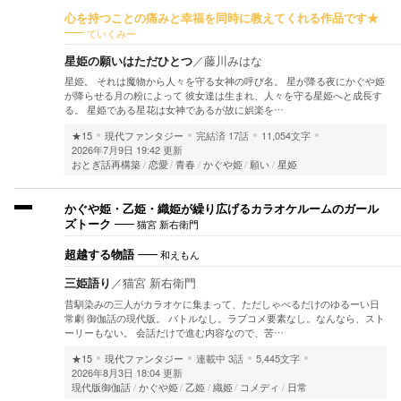
心を持つことの痛みと幸福を同時に教えてくれる作品です★
ていくみー
星姫の願いはただひとつ
／
藤川みはな
星姫。 それは魔物から人々を守る女神の呼び名。 星が降る夜にかぐや姫
が降らせる月の粉によって 彼女達は生まれ、人々を守る星姫へと成長す
る。 星姫である星花は女神であるが故に娯楽を…
★15
現代ファンタジー
完結済
17話
11,054文字
2026年7月9日 19:42 更新
おとぎ話再構築
恋愛
青春
かぐや姫
願い
星姫
かぐや姫・乙姫・織姫が繰り広げるカラオケルームのガール
猫宮 新右衛門
ズトーク
和えもん
超越する物語
三姫語り
／
猫宮 新右衛門
昔馴染みの三人がカラオケに集まって、ただしゃべるだけのゆるーい日
常劇 御伽話の現代版。 バトルなし。ラブコメ要素なし。なんなら、スト
ーリーもない。 会話だけで進む内容なので、苦…
★15
現代ファンタジー
連載中
3話
5,445文字
2026年8月3日 18:04 更新
現代版御伽話
かぐや姫
乙姫
織姫
コメディ
日常