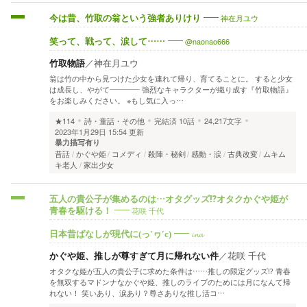
神在月ユウ
今は昔、竹取の翁という強者ありけり
@naonao666
笑って、戦って、涙して……
竹取物語
／
神在月ユウ
翁は竹の中から見つけた少女を連れて帰り、育てることに。 すると少女
は成長し、やがて—――― 強烈なキャラクターが織り成す『竹取物語』
をお楽しみください。 ※もし気に入っ…
★114
詩・童話・その他
完結済
10話
24,217文字
2023年1月29日 15:54 更新
暴力描写有り
昔話
かぐや姫
コメディ
殺陣・秘剣
感動・涙
古典改変
ムキム
キ老人
家出少女
五人の貴公子が集めるのは…オタグッズ⁉︎オタクかぐや姫が
花咲 千代
青春を駆ける！
𝓲𝓷𝓪
日本昔ばなしが現代に(っ'ヮ'c)
かぐや姫、推しが尊すぎて月に帰れない件
／
花咲 千代
オタクな姫が五人の貴公子に求めた条件は……推しの限定グッズ⁉︎ 青春
を無双するマドンナなかぐや姫、推しのライブのためには月になんて帰
れない！ 笑いあり、涙あり？尊さありな推し活コ…