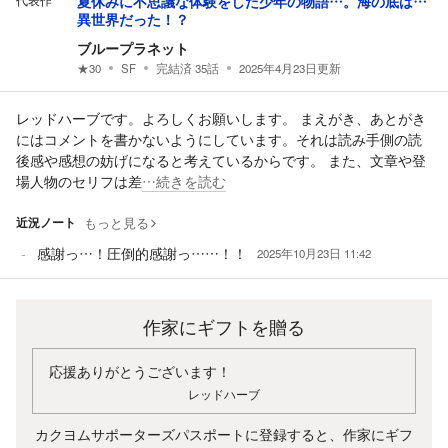
代表作
夏休みに不思議な体験をした少年の物語…。海の底は…
異世界だった！？
ブループラネット
★
30
SF
完結済
35
話
2025年4月23日
更新
レッドハーブです。よろしくお願いします。 まえがき、あとがき
にはコメントを書かないようにしています。それは読み手側の読
後感や感想の妨げになると考えているからです。 また、文章や登
場人物のセリフは差
…続きを読む
近況ノート
もっと見る
感謝っ…！圧倒的感謝っ……！！
2025年10月23日 11:42
作家にギフトを贈る
応援ありがとうございます！
レッドハーブ
カクヨムサポーターズパスポートに登録すると、作家にギフ