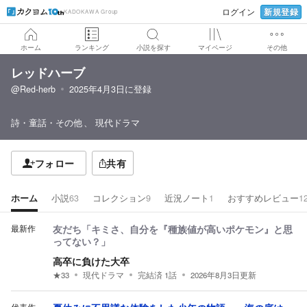
新規登録
ログイン
KADOKAWA Group
ホーム
ランキング
小説を探す
マイページ
その他
レッドハーブ
@Red-herb
2025年4月3日
に登録
詩・童話・その他
現代ドラマ
フォロー
共有
ホーム
小説
63
コレクション
9
近況ノート
1
おすすめレビュー
1
最新作
友だち「キミさ、自分を『種族値が高いポケモン』と思
ってない？」
高卒に負けた大卒
★
33
現代ドラマ
完結済
1
話
2026年8月3日
更新