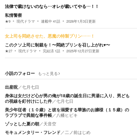
法律で裁けないのなら…オレが裁いてやる…！！
私情警察
★
9
現代ドラマ
連載中
41
話
2026年1月3日
更新
女上司を悶絶させた、悪魔の特製プリン……！
このクソ上司に制裁を！〜悶絶プリンを召し上がれ♥️〜
★
27
現代ドラマ
完結済
1
話
2025年12月27日
更新
小説のフォロー
もっと見る
出産呪
／
七月七日
身体は女だけど心が男の俺が18歳の誕生日に男湯に入り、男ども
の視線を釘付けにした件
／
七月七日
美少年従者（１０歳）と彼を溺愛する華族のお嬢様（１５歳）の
ラブラブで異能な事件帳
／
八幡ヒビキ
ゾッとした夏の朝
／
天音空
モキュメンタリー・フレンド
／
二ノ前はじめ