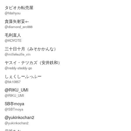
タピオカ転売屋
@fdaihyou
貪藻矢射妥←
@diamond_arc888
毛利直人
@KOYOTE
三十日十月（みそかかんな）
@millefeuille_vin
ヤスイ・テツカズ（安井鉄和）
@reddy-steddy-go
しぇくしーふっふー
@bk10857
@RIKU_UMI
@RIKU_UMI
SB亭moya
@SBTmoya
@yukinkochan2
@yukinkochan2