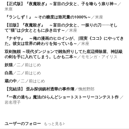
【正式版】『夜魔殺ぎ』～盲目の少女と、子を喰らう祟り神～
／
米座
『ランしず！』 ～その糖度は致死量の1000%～
／
米座
【旧版】『夜魔殺ぎ』 ～盲目の少女と、一振りの刀……そし
て“猫”は少女とともに歩き出す～
／
米座
『ナギサ』 ～俺の漫画のヒロインが、 |現実《ココ》にやってき
た。彼女は世界の終わりを知っている～
／
米座
双剣無頼 ～現代ダンジョンで雑魚狩りしてた底辺掃除屋、神話級
の剣を手に入れてしまう。しかも二本～
／
モモンガ・アイリス
妖猫
／
二ノ前はじめ
白黒
／
二ノ前はじめ
蔵の中
／
二ノ前はじめ
【完結済】 歪み探偵鎮村透華の事件簿
／
憮然野郎
『一夜の過ち』魔法のiらんどショートストーリーコンテスト作
／
岩名理子
ユーザーのフォロー
もっと見る