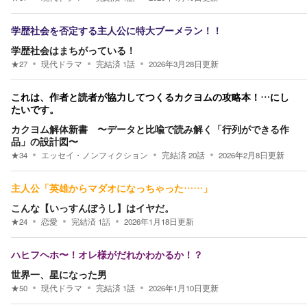
学歴社会を否定する主人公に特大ブーメラン！！
学歴社会はまちがっている！
★
27
現代ドラマ
完結済
1
話
2026年3月28日
更新
これは、作者と読者が協力してつくるカクヨムの攻略本！…にし
たいです。
カクヨム解体新書 〜データと比喩で読み解く「行列ができる作
品」の設計図〜
★
34
エッセイ・ノンフィクション
完結済
20
話
2026年2月8日
更新
主人公「英雄からマダオになっちゃった……」
こんな【いっすんぼうし】はイヤだ。
★
24
恋愛
完結済
1
話
2026年1月18日
更新
ハヒフヘホ〜！オレ様がだれかわかるか！？
世界一、星になった男
★
50
現代ドラマ
完結済
1
話
2026年1月10日
更新