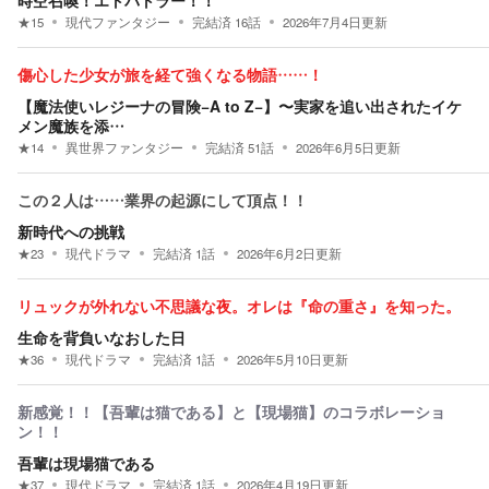
時空召喚！エトバトラー！！
★
15
現代ファンタジー
完結済
16
話
2026年7月4日
更新
傷心した少女が旅を経て強くなる物語……！
【魔法使いレジーナの冒険−A to Z−】〜実家を追い出されたイケ
メン魔族を添…
★
14
異世界ファンタジー
完結済
51
話
2026年6月5日
更新
この２人は……業界の起源にして頂点！！
新時代への挑戦
★
23
現代ドラマ
完結済
1
話
2026年6月2日
更新
リュックが外れない不思議な夜。オレは『命の重さ』を知った。
生命を背負いなおした日
★
36
現代ドラマ
完結済
1
話
2026年5月10日
更新
新感覚！！【吾輩は猫である】と【現場猫】のコラボレーショ
ン！！
吾輩は現場猫である
★
37
現代ドラマ
完結済
1
話
2026年4月19日
更新