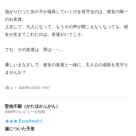
強がりだった女の子が成長していくのを見守るのは、彼女の唯一
のお友達。
上京して、大人になって、もうその声が聞こえなくなっても、彼
女が生きてこれたのは、友達がいてこそ。
でも、その友達は、実は……。
優しいまなざしで、彼女の友達と一緒に、主人公の成長を見守り
ませんか？
2
2023年2月5日 19:57
堅他不願（かたほかふがん）
2069
件の
レビューを投稿
★★★
Excellent!!!
服についた手形