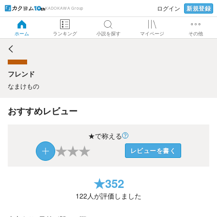
新規登録
ログイン
KADOKAWA Group
フレンド
ホーム
ランキング
小説を探す
マイページ
その他
フレンド
なまけもの
おすすめレビュー
★で称える
★
★
★
レビューを書く
★
352
122
人が評価しました