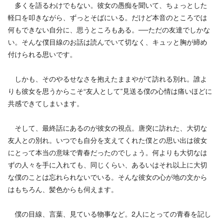
多くを語るわけでもない。彼女の愚痴を聞いて、ちょっとした
軽口を叩きながら、ずっとそばにいる。だけど本音のところでは
何もできない自分に、思うところもある。──ただの友達でしかな
い。そんな僕目線のお話は読んでいて切なく、キュッと胸が締め
付けられる思いです。
しかも、そのやるせなさを抱えたままやがて訪れる別れ。誰よ
りも彼女を思うからこそ“友人として”見送る僕の心情は痛いほどに
共感できてしまいます。
そして、最終話にあるのが彼女の視点。唐突に訪れた、大切な
友人との別れ。いつでも自分を支えてくれた僕との思い出は彼女
にとって本当の意味で青春だったのでしょう。何よりも大切なは
ずの人々を手に入れても、同じくらい、あるいはそれ以上に大切
な僕のことは忘れられないでいる。そんな彼女の心が地の文から
はもちろん、髪色からも伺えます。
僕の目線、言葉、見ている物事など。2人にとっての青春を記し