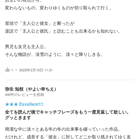
変わらないもの、変わりゆくものが切り取られて行く。
冒頭で「主人公と彼女」と断ったが
逆説で「主人公と彼氏」と読むことも出来るかも知れない。
男児も女児も主人公。
そんな物語が、淡雪のように、淡々と降りしきる。
1
2023年2月15日 11:31
弥生 知枝（やよい🌸ちえ）
440
件の
レビューを投稿
★★★
Excellent!!!
全てを読んだ後でキャッチフレーズをもう一度見返して欲しい。
グッときます
簡潔な中に淡々とある年の冬の出来事を綴っていった作品。
だけれど、成長する「彼女」に対してどこか取り残されてゆく友