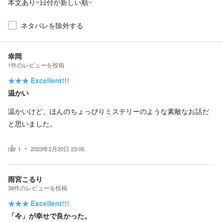
本文あり
日付が新しい順
ネタバレを除外する
幸岡
1
件の
レビューを投稿
★★★
Excellent!!!
温かい
温かいけど、ほんのちょっぴりミステリーのような素敵なお話だ
と思いました。
1
2023年2月20日 23:05
雨宮こるり
38
件の
レビューを投稿
★★★
Excellent!!!
「今」が幸せで良かった。