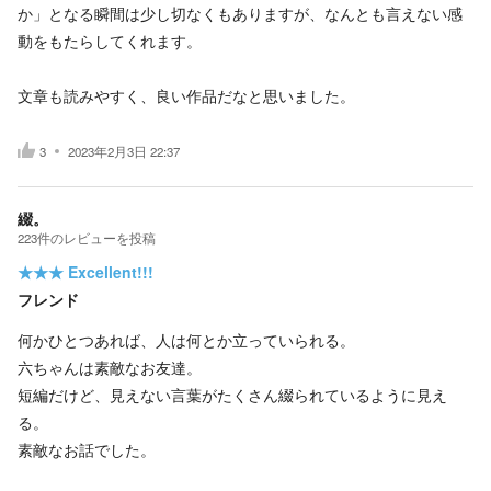
か」となる瞬間は少し切なくもありますが、なんとも言えない感
動をもたらしてくれます。
文章も読みやすく、良い作品だなと思いました。
3
2023年2月3日 22:37
綴。
223
件の
レビューを投稿
★★★
Excellent!!!
フレンド
何かひとつあれば、人は何とか立っていられる。
六ちゃんは素敵なお友達。
短編だけど、見えない言葉がたくさん綴られているように見え
る。
素敵なお話でした。