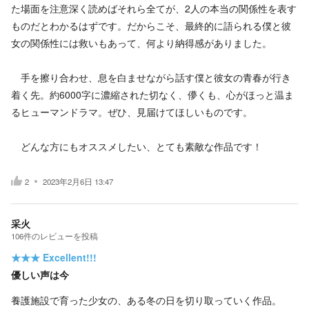
た場面を注意深く読めばそれら全てが、2人の本当の関係性を表す
ものだとわかるはずです。だからこそ、最終的に語られる僕と彼
女の関係性には救いもあって、何より納得感がありました。
手を擦り合わせ、息を白ませながら話す僕と彼女の青春が行き
着く先。約6000字に濃縮された切なく、儚くも、心がほっと温ま
るヒューマンドラマ。ぜひ、見届けてほしいものです。
どんな方にもオススメしたい、とても素敵な作品です！
2
2023年2月6日 13:47
采火
106
件の
レビューを投稿
★★★
Excellent!!!
優しい声は今
養護施設で育った少女の、ある冬の日を切り取っていく作品。