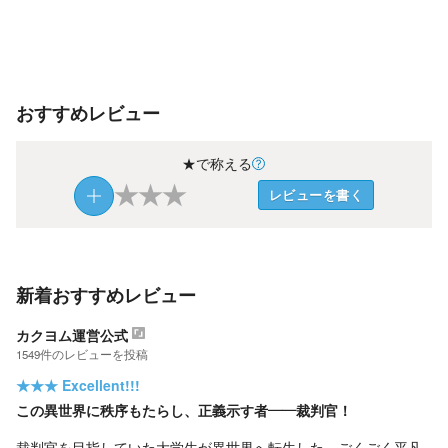
おすすめレビュー
★で称える
★
★
★
レビューを書く
新着おすすめレビュー
カクヨム運営公式
1549
件の
レビューを投稿
★★★
Excellent!!!
この異世界に秩序もたらし、正義示す者——裁判官！
裁判官を目指していた大学生が異世界へ転生した。ごくごく平凡