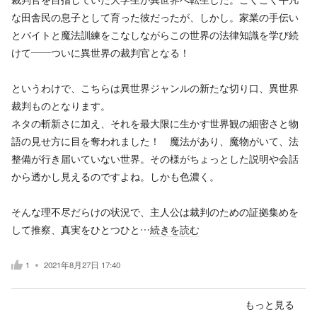
な田舎民の息子として育った彼だったが、しかし。家業の手伝い
とバイトと魔法訓練をこなしながらこの世界の法律知識を学び続
けて——ついに異世界の裁判官となる！
というわけで、こちらは異世界ジャンルの新たな切り口、異世界
裁判ものとなります。
ネタの斬新さに加え、それを最大限に生かす世界観の細密さと物
語の見せ方に目を奪われました！ 魔法があり、魔物がいて、法
整備が行き届いていない世界。その様がちょっとした説明や会話
から透かし見えるのですよね。しかも色濃く。
そんな理不尽だらけの状況で、主人公は裁判のための証拠集めを
して推察、真実をひとつひと…
続きを読む
1
2021年8月27日 17:40
もっと見る