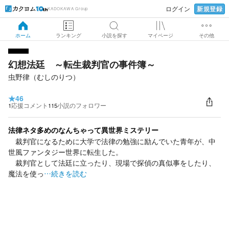
新規登録
ログイン
KADOKAWA Group
ホーム
ランキング
小説を探す
マイページ
その他
幻想法廷 ～転生裁判官の事件簿～
虫野律（むしのりつ）
★
46
1
応援コメント
115
小説のフォロワー
法律ネタ多めのなんちゃって異世界ミステリー
裁判官になるために大学で法律の勉強に励んでいた青年が、中
世風ファンタジー世界に転生した。
裁判官として法廷に立ったり、現場で探偵の真似事をしたり、
魔法を使っ
…続きを読む