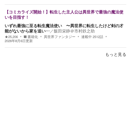
【コミカライズ開始！】転生した主人公は異世界で最強の魔法使
いを目指す！
いずれ最強に至る転生魔法使い 〜異世界に転生したけど剣の才
能がないから家を追い…
／
飯田栄静＠市村鉄之助
★
25,206
書籍化
異世界ファンタジー
連載中
2512
話
2026年8月6日
更新
もっと見る