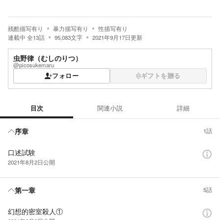
残酷描写有り
暴力描写有り
性描写有り
連載中
全
13
話
95,083
文字
2021年9月17日
更新
虫野律（むしのりつ）
@picosukemaru
フォロー
ギフトを贈る
目次
関連小説
詳細
目次
序章
1話
口述試験
2021年8月2日
公開
第一章
5話
幻想的密室殺人①