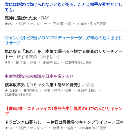
女には絶対に負けられないときがある。たとえ相手が死神だとし
ても。
死神に選ばれた女
／
RAY
★
252
現代ファンタジー
完結済
14
話
2016年7月29日
更新
ジャンル別1位2冠ソロAIプロデューサーが、好奇心の赴くままに
リサーチ
気になる「あれ」を、本気で調べる〜旅する書斎のリサーチノー
ト〜
／
旅する書斎（☆ほしい）
★
9
創作論・評論
連載中
2
話
2026年5月5日
更新
中途半端な未来知識が日本を変える!?
旗本改革男【コミックス第１巻8/10発売】
／
公社
★
12,106
書籍化
歴史・時代・伝奇
連載中
240
話
2026年8月3日
更新
【書籍2巻・コミカライズ1巻発売中】異界の山でのんびりキャン
プ
ドラゴンと山暮らし ～休日は異世界でキャンプライフ～
／
EDA
★
130
現代ファンタジー
連載中
114
話
2026年8月6日
更新