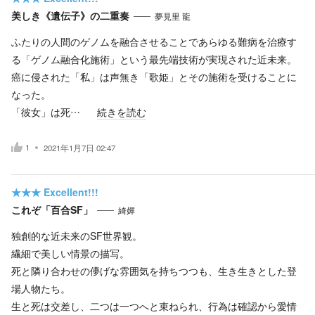
美しき《遺伝子》の二重奏
夢見里 龍
ふたりの人間のゲノムを融合させることであらゆる難病を治療す
る「ゲノム融合化施術」という最先端技術が実現された近未来。
癌に侵された「私」は声無き「歌姫」とその施術を受けることに
なった。
「彼女」は死…
続きを読む
1
2021年1月7日 02:47
★★★
Excellent!!!
これぞ「百合SF」
綺嬋
独創的な近未来のSF世界観。
繊細で美しい情景の描写。
死と隣り合わせの儚げな雰囲気を持ちつつも、生き生きとした登
場人物たち。
生と死は交差し、二つは一つへと束ねられ、行為は確認から愛情