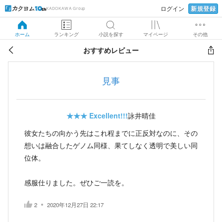
新規登録
ログイン
KADOKAWA Group
ホーム
ランキング
小説を探す
マイページ
その他
おすすめレビュー
見事
★★★
Excellent!!!
詠井晴佳
彼女たちの向かう先はこれ程までに正反対なのに、その
想いは融合したゲノム同様、果てしなく透明で美しい同
位体。
感服仕りました。ぜひご一読を。
2
2020年12月27日 22:17