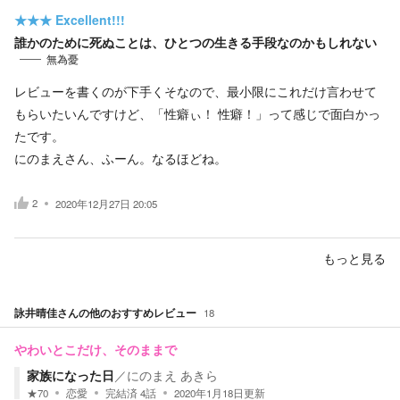
★★★
Excellent!!!
誰かのために死ぬことは、ひとつの生きる手段なのかもしれない
無為憂
レビューを書くのが下手くそなので、最小限にこれだけ言わせて
もらいたいんですけど、「性癖ぃ！ 性癖！」って感じで面白かっ
たです。
にのまえさん、ふーん。なるほどね。
2
2020年12月27日 20:05
もっと見る
詠井晴佳
さんの他のおすすめレビュー
18
やわいとこだけ、そのままで
家族になった日
／
にのまえ あきら
★
70
恋愛
完結済
4
話
2020年1月18日
更新