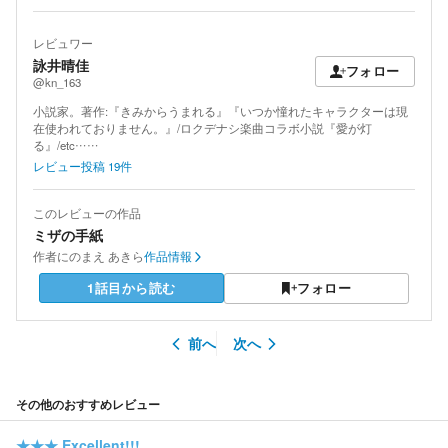
レビュワー
詠井晴佳
フォロー
@kn_163
小説家。著作:『きみからうまれる』『いつか憧れたキャラクターは現
在使われておりません。』/ロクデナシ楽曲コラボ小説『愛が灯
る』/etc……
レビュー投稿
19
件
このレビューの作品
ミザの手紙
作者
にのまえ あきら
作品情報
1話目から読む
フォロー
前へ
次へ
その他のおすすめレビュー
★★★
Excellent!!!