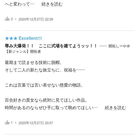
へと変わって…
続きを読む
2
2020年12月27日 22:29
★★★
Excellent!!!
尊み大爆発！！ ここに式場を建てようッッ！！
開拓しーや＠
【新ジャンル】開拓者
最期まで読ませる技術に脱帽。
そして二人の新たな旅立ちに、祝福を――
これは言葉では言い表せない慈愛の物語。
百合好きの貴女なら絶対に見てほしい作品。
時間があるのならぜひ手に取って眺めてほしい…
続きを読む
1
2020年12月27日 20:57