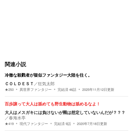
関連小説
冷徹な殺戮者が疑似ファンタジー大陸を往く。
ＣＯＬＤＥＳＴ
／
狂気太郎
★
250
異世界ファンタジー
完結済
46
話
2025年11月12日
更新
百歩譲って大人は舐めても野生動物は舐めるなよ！
大人はメスガキには負けないが羆は想定していないんだが？？？
／
春海水亭
★
419
現代ファンタジー
完結済
9
話
2020年7月18日
更新