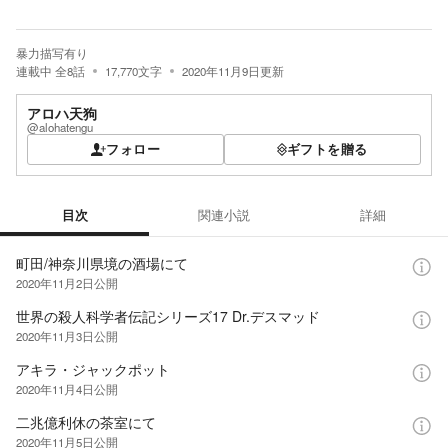
暴力描写有り
連載中
全
8
話
17,770
文字
2020年11月9日
更新
アロハ天狗
@alohatengu
フォロー
ギフトを贈る
目次
関連小説
詳細
目次
町田/神奈川県境の酒場にて
2020年11月2日
公開
世界の殺人科学者伝記シリーズ17 Dr.デスマッド
2020年11月3日
公開
アキラ・ジャックポット
2020年11月4日
公開
二兆億利休の茶室にて
2020年11月5日
公開