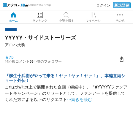
新規登録
ログイン
KADOKAWA Group
ホーム
ランキング
小説を探す
マイページ
その他
YYYYY・サイドストーリーズ
アロハ天狗
★
75
14
応援コメント
38
小説のフォロワー
『柳生十兵衛がやって来る！ヤァ！ヤァ！ヤァ！』、本編直結シ
ョート外伝！
これはtwitter上で展開された企画（継続中）、「#YYYYYファンア
ートキャンペーン」のリワードとして、ファンアートを提供して
くれた方による以下のリクエスト
…続きを読む