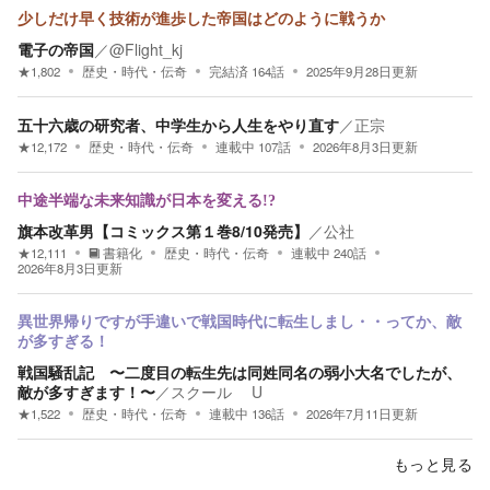
少しだけ早く技術が進歩した帝国はどのように戦うか
電子の帝国
／
@Flight_kj
★
1,802
歴史・時代・伝奇
完結済
164
話
2025年9月28日
更新
五十六歳の研究者、中学生から人生をやり直す
／
正宗
★
12,172
歴史・時代・伝奇
連載中
107
話
2026年8月3日
更新
中途半端な未来知識が日本を変える!?
旗本改革男【コミックス第１巻8/10発売】
／
公社
★
12,111
書籍化
歴史・時代・伝奇
連載中
240
話
2026年8月3日
更新
異世界帰りですが手違いで戦国時代に転生しまし・・ってか、敵
が多すぎる！
戦国騒乱記 〜二度目の転生先は同姓同名の弱小大名でしたが、
敵が多すぎます！〜
／
スクール U
★
1,522
歴史・時代・伝奇
連載中
136
話
2026年7月11日
更新
もっと見る