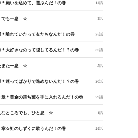
章＊願いを込めて、選ぶんだ！の巻
14話
こでも一息 ☆
3話
章＊離れていたって友だちなんだ！の巻
25話
章＊大好きなのって隠してるんだ！？の巻
32話
たまた一息 ☆
2話
章＊迷ってばかりで進めないんだ！？の巻
20話
０章＊黄金の落ち葉を手に入れるんだ！の巻
29話
んなところでも、ひと息 ☆
1話
１章☆虹のしずくに歌うんだ！の巻
25話