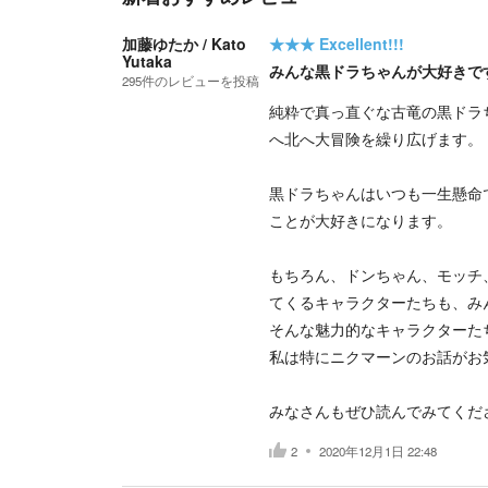
加藤ゆたか / Kato
★★★
Excellent!!!
Yutaka
みんな黒ドラちゃんが大好きで
295
件の
レビューを投稿
純粋で真っ直ぐな古竜の黒ドラ
へ北へ大冒険を繰り広げます。
黒ドラちゃんはいつも一生懸命
ことが大好きになります。
もちろん、ドンちゃん、モッチ
てくるキャラクターたちも、み
そんな魅力的なキャラクターた
私は特にニクマーンのお話がお
みなさんもぜひ読んでみてくだ
2
2020年12月1日 22:48