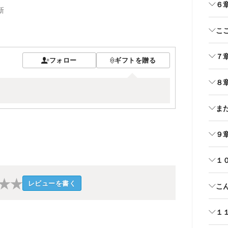
６
新
こ
７
フォロー
ギフトを贈る
８
ま
９
１
★
★
レビューを書く
こ
１