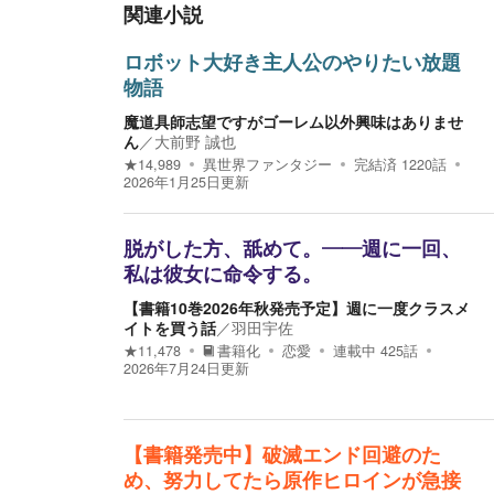
関連小説
ロボット大好き主人公のやりたい放題
物語
魔道具師志望ですがゴーレム以外興味はありませ
ん
／
大前野 誠也
★
14,989
異世界ファンタジー
完結済
1220
話
2026年1月25日
更新
脱がした方、舐めて。――週に一回、
私は彼女に命令する。
【書籍10巻2026年秋発売予定】週に一度クラスメ
イトを買う話
／
羽田宇佐
★
11,478
書籍化
恋愛
連載中
425
話
2026年7月24日
更新
【書籍発売中】破滅エンド回避のた
め、努力してたら原作ヒロインが急接