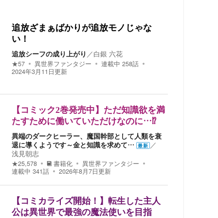
追放ざまぁばかりが追放モノじゃな
い！
追放シーフの成り上がり
／
白銀 六花
★
57
異世界ファンタジー
連載中
258
話
2024年3月11日
更新
【コミック2巻発売中】ただ知識欲を満
たすために働いていただけなのに…⁉
異端のダークヒーラー、魔国幹部として人類を衰
退に導くようです～金と知識を求めて…
／
最新
浅見朝志
★
25,578
書籍化
異世界ファンタジー
連載中
341
話
2026年8月7日
更新
【コミカライズ開始！】転生した主人
公は異世界で最強の魔法使いを目指