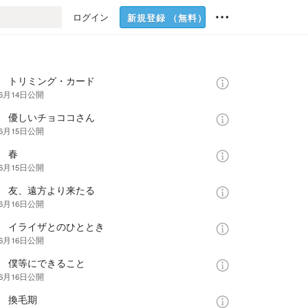
ログイン
新規登録
（無料）
話 トリミング・カード
年6月14日
公開
話 優しいチョココさん
年6月15日
公開
 春
年6月15日
公開
話 友、遠方より来たる
年6月16日
公開
話 イライザとのひととき
年6月16日
公開
話 僕等にできること
年6月16日
公開
話 換毛期