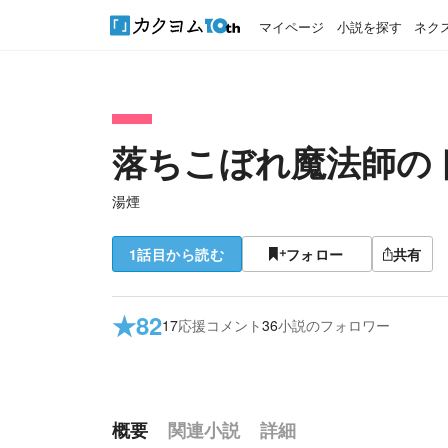
マイページ
小説を探す
ネク
落ちこぼれ魔法師の
湯煙
1話目から読む
フォロー
共有
★
82
17
応援コメント
36
小説のフォロワー
概要
関連小説
詳細