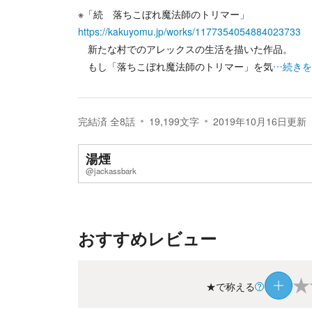
※「続 落ちこぼれ魔法師のトリマー」
https://kakuyomu.jp/works/1177354054884023733
新たな村でのアレックスの生活を描いた作品。
もし「落ちこぼれ魔法師のトリマー」を気
…続きを
完結済
全
8
話
19,199
文字
2019年10月16日
更新
湯煙
@jackassbark
おすすめレビュー
★
★で称える