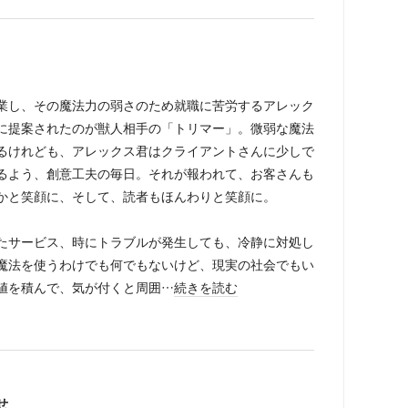
業し、その魔法力の弱さのため就職に苦労するアレック
に提案されたのが獣人相手の「トリマー」。微弱な魔法
るけれども、アレックス君はクライアントさんに少しで
るよう、創意工夫の毎日。それが報われて、お客さんも
かと笑顔に、そして、読者もほんわりと笑顔に。
たサービス、時にトラブルが発生しても、冷静に対処し
魔法を使うわけでも何でもないけど、現実の社会でもい
値を積んで、気が付くと周囲…
続きを読む
せ