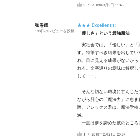
2
2018年9月2日 11:46
弦巻耀
★★★
Excellent!!!
198
件の
レビューを投稿
「優しさ」という最強魔法
実社会では、「優しい」と「頑
す。特筆すべき結果を出してい
れ、目に見える成果がないから
れる。文字通りの意味に解釈し
して……。
そんな切ない環境に甘んじたこ
ながら肝心の「魔法力」に恵ま
際、アレックス君は、魔法学校
滅。
一度は夢を諦めた彼のところ
1
2018年2月21日 20:57