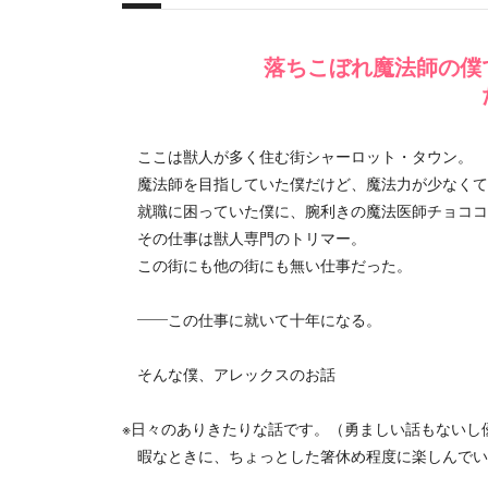
概要
落ちこぼれ魔法師の僕
ここは獣人が多く住む街シャーロット・タウン。
魔法師を目指していた僕だけど、魔法力が少なくて
就職に困っていた僕に、腕利きの魔法医師チョココ
その仕事は獣人専門のトリマー。
この街にも他の街にも無い仕事だった。
――この仕事に就いて十年になる。
そんな僕、アレックスのお話
※日々のありきたりな話です。（勇ましい話もないし
暇なときに、ちょっとした箸休め程度に楽しんでい