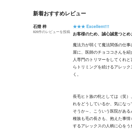
新着おすすめレビュー
石燈 梓
★★★
Excellent!!!
826
件の
レビューを投稿
お客様のため、誠心誠意つとめ
魔法力が弱くて魔法関係の仕事
屋に、医師のチョココさんを紹
人専門のトリマーをしてくれと
らトリミングを続けるアレック
く。
長毛ヒト族の牝としては（笑）
れをどうしているか、気になっ
そうか～、こういう医院があるん
種族も毛の長さも、抱えた事情
するアレックスの人柄に心をう