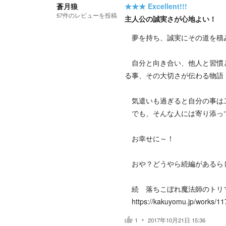
蒼月狼
★★★
Excellent!!!
57
件の
レビューを投稿
主人公の誠実さが心地よい！
夢を持ち、誠実にその道を積
自分と向き合い、他人と習慣と
る事、その大切さが伝わる物語
気遣いも過ぎると自分の事は
でも、そんな人には寄り添っ
お幸せに～！
おや？どうやら続編があるら
続 落ちこぼれ魔法師のトリ
https://kakuyomu.jp/works/1
1
2017年10月21日 15:36