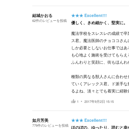
結城かおる
★★★
Excellent!!!
62
件の
レビューを投稿
優しく、きめ細かく、堅実に。
魔法学校をスレスレの成績で卒
ス君。魔法医師のチョココさん
しか必要としないお仕事ではあ
も心地よく施術を受けてもらえ
ふんわりと笑顔に、街もほんわ
種類の異なる獣人さんに合わせ
ていくアレックス君。ド派手な
るよね、淡々とでも着実に経験
1
2017年9月2日 15:15
如月芳美
★★★
Excellent!!!
779
件の
レビューを投稿
ほのぼの、ゆったり、読むと幸