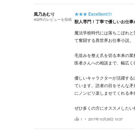
風乃あむり
★★★
Excellent!!!
402
件の
レビューを投稿
獣人専門！丁寧で優しいお仕事
魔法学校時代には落ちこぼれと
て奮闘する異世界お仕事小説。
毛並みを整え爪を切る本来の業
医者さんへの相談まで、幅広く
優しいキャラクターが活躍する
ています。読者の目をそんな矛
にノンビリ楽しませてくれる本
ぜひ多くの方にオススメしたい
1
2017年10月29日 10:37