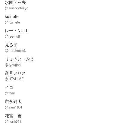
水園トッ去
@suisonotokyo
kulnete
@Kulnete
レー・NULL
@ree-null
見る子
@mirukosm3
りょうと かえ
@ryougae
宵月アリス
@UTAHIME
イコ
@fhail
市永剣太
@yam1801
花宮 蒼
@hssh341