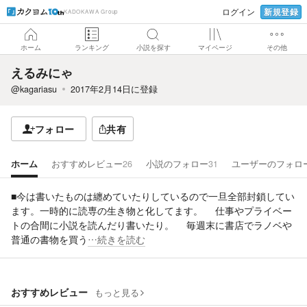
新規登録
ログイン
KADOKAWA Group
ホーム
ランキング
小説を探す
マイページ
その他
えるみにゃ
@kagariasu
2017年2月14日
に登録
フォロー
共有
ホーム
おすすめレビュー
26
小説のフォロー
31
ユーザーのフォロ
■今は書いたものは纏めていたりしているので一旦全部封鎖してい
ます。一時的に読専の生き物と化してます。 仕事やプライベー
トの合間に小説を読んだり書いたり。 毎週末に書店でラノベや
普通の書物を買う
…続きを読む
おすすめレビュー
もっと見る