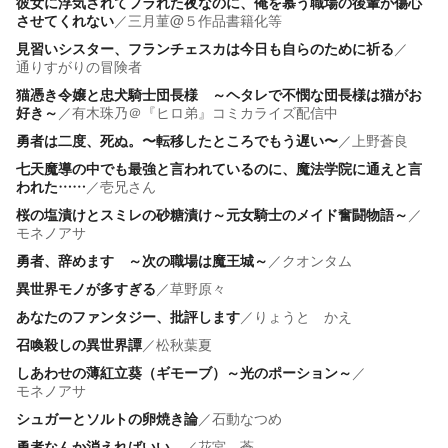
彼女に浮気されてフラれた夜なのに、俺を慕う職場の後輩が傷心
させてくれない
／
三月菫@５作品書籍化等
見習いシスター、フランチェスカは今日も自らのために祈る
／
通りすがりの冒険者
猫憑き令嬢と忠犬騎士団長様 ～ヘタレで不憫な団長様は猫がお
好き～
／
有木珠乃＠『ヒロ弟』コミカライズ配信中
勇者は二度、死ぬ。〜転移したところでもう遅い〜
／
上野蒼良
七天魔導の中でも最強と言われているのに、魔法学院に通えと言
われた……
／
壱兄さん
桜の塩漬けとスミレの砂糖漬け～元女騎士のメイド奮闘物語～
／
モネノアサ
勇者、辞めます ～次の職場は魔王城～
／
クオンタム
異世界モノが多すぎる
／
草野原々
あなたのファンタジー、批評します
／
りょうと かえ
召喚殺しの異世界譚
／
松秋葉夏
しあわせの薄紅立葵（ギモーブ）～光のポーション～
／
モネノアサ
シュガーとソルトの卵焼き論
／
石動なつめ
勇者なんか消えればいい。
／
花宮 蒼