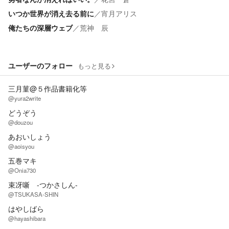
いつか世界が消え去る前に
／
宵月アリス
俺たちの深層ウェブ
／
荒神 辰
ユーザーのフォロー
もっと見る
三月菫@５作品書籍化等
@yura2write
どうぞう
@douzou
あおいしょう
@aoisyou
五巻マキ
@Onia730
束冴噺 -つかさしん-
@TSUKASA-SHIN
はやしばら
@hayashibara