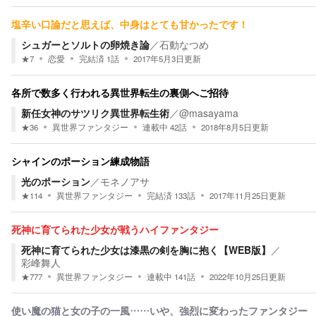
塩辛い口論だと思えば、中身はとても甘かったです！
シュガーとソルトの卵焼き論
／
石動なつめ
★
7
恋愛
完結済
1
話
2017年5月3日
更新
各所で数多く行われる異世界転生の裏側へご招待
新任女神のサツリク異世界転生術
／
@masayama
★
36
異世界ファンタジー
連載中
42
話
2018年8月5日
更新
シャインのポーション練成物語
光のポーション
／
モネノアサ
★
114
異世界ファンタジー
完結済
133
話
2017年11月25日
更新
死神に育てられた少女が戦うハイファンタジー
死神に育てられた少女は漆黒の剣を胸に抱く【WEB版】
／
彩峰舞人
★
777
異世界ファンタジー
連載中
141
話
2022年10月25日
更新
使い魔の猫と女の子の一風……いや、強烈に変わったファンタジー