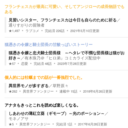
フランチェスカが最高に可愛い、そしてアンジローの成長物語でも
ある
見習いシスター、フランチェスカは今日も自らのために祈る
／
通りすがりの冒険者
★
1,497
ラブコメ
完結済
226
話
2021年5月10日
更新
猫憑きの令嬢と騎士団長の甘酸っぱいストーリー
猫憑き令嬢と忠犬騎士団長様 ～ヘタレで不憫な団長様は猫がお
好き～
／
有木珠乃＠『ヒロ弟』コミカライズ配信中
★
57
恋愛
完結済
48
話
2023年7月28日
更新
個人的には牡蠣までの話が一番強烈でした。
異世界モノが多すぎる
／
草野原々
★
262
異世界ファンタジー
連載中
15
話
2018年6月26日
更新
アナタもきっとこれを読めば楽しくなる。
しあわせの薄紅立葵（ギモーブ）～光のポーション～
／
モネノアサ
★
5
異世界ファンタジー
完結済
1
話
2017年6月28日
更新