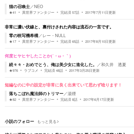
猫の召喚士
／
NEO
★
41
異世界ファンタジー
完結済
57
話
2017年7月11日
更新
非常に濃い伏線と、裏付けされた内容は流石の一言です。
零の映写機希構
／
レー・NULL
★
17
異世界ファンタジー
完結済
65
話
2017年8月10日
更新
何度ヒヤヒヤしたことか(´・ω・｀)
続々々・おめでとう、俺は美少女に進化した。
／
和久井 透夏
★
976
ラブコメ
完結済
48
話
2017年3月25日
更新
短編なのに中の設定が非常に良く出来ていて思わず唸ります！
落ちこぼれ魔法師のトリマー
／
湯煙
★
82
異世界ファンタジー
完結済
8
話
2017年6月17日
更新
小説のフォロー
もっと見る