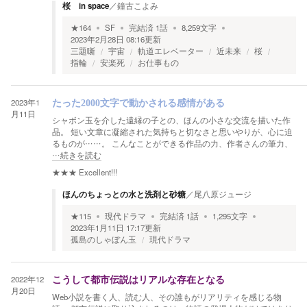
桜 in space
／
鐘古こよみ
★
164
SF
完結済
1
話
8,259
文字
2023年2月28日 08:16
更新
三題噺
宇宙
軌道エレベーター
近未来
桜
指輪
安楽死
お仕事もの
2023年1
たった2000文字で動かされる感情がある
月11日
シャボン玉を介した遠縁の子との、ほんの小さな交流を描いた作
品。 短い文章に凝縮された気持ちと切なさと思いやりが、心に迫
るものが……。 こんなことができる作品の力、作者さんの筆力、
…続きを読む
★★★
Excellent!!!
ほんのちょっとの水と洗剤と砂糖
／
尾八原ジュージ
★
115
現代ドラマ
完結済
1
話
1,295
文字
2023年1月11日 17:17
更新
孤島のしゃぼん玉
現代ドラマ
2022年12
こうして都市伝説はリアルな存在となる
月20日
Web小説を書く人、読む人、その誰もがリアリティを感じる物