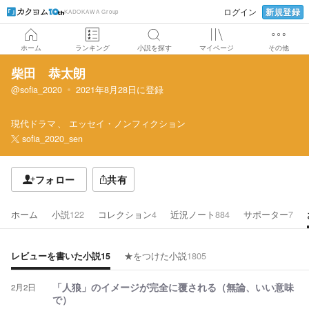
新規登録
ログイン
KADOKAWA Group
ホーム
ランキング
小説を探す
マイページ
その他
柴田 恭太朗
@sofia_2020
2021年8月28日
に登録
現代ドラマ
エッセイ・ノンフィクション
sofia_2020_sen
フォロー
共有
ホーム
小説
122
コレクション
4
近況ノート
884
サポーター
7
レビューを書いた小説
15
★をつけた小説
1805
2月2日
「人狼」のイメージが完全に覆される（無論、いい意味
で）