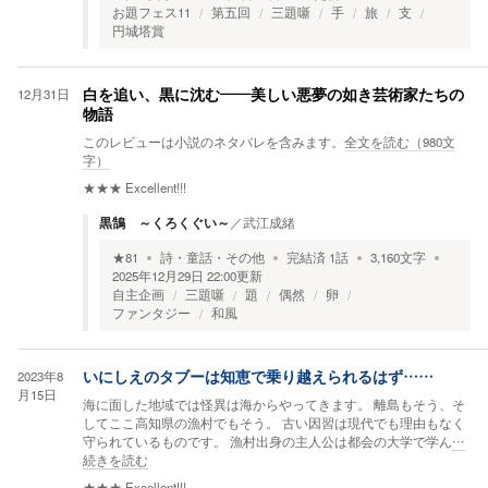
お題フェス11
第五回
三題噺
手
旅
支
円城塔賞
12月31日
白を追い、黒に沈む——美しい悪夢の如き芸術家たちの
物語
このレビューは小説のネタバレを含みます。
全文を読む（
980
文
字）
★★★
Excellent!!!
黒鵠 ～くろくぐい～
／
武江成緒
★
81
詩・童話・その他
完結済
1
話
3,160
文字
2025年12月29日 22:00
更新
自主企画
三題噺
題
偶然
卵
ファンタジー
和風
2023年8
いにしえのタブーは知恵で乗り越えられるはず……
月15日
海に面した地域では怪異は海からやってきます。 離島もそう、そ
してここ高知県の漁村でもそう。 古い因習は現代でも理由もなく
守られているものです。 漁村出身の主人公は都会の大学で学ん
…
続きを読む
★★★
Excellent!!!