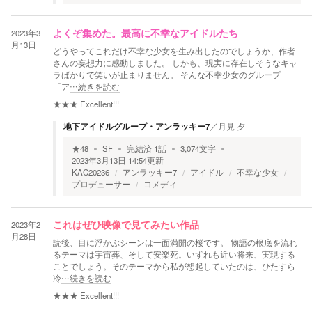
2023年3
よくぞ集めた。最高に不幸なアイドルたち
月13日
どうやってこれだけ不幸な少女を生み出したのでしょうか、作者
さんの妄想力に感動しました。 しかも、現実に存在しそうなキャ
ラばかりで笑いが止まりません。 そんな不幸少女のグループ
「ア
…続きを読む
★★★
Excellent!!!
地下アイドルグループ・アンラッキー7
／
月見 夕
★
48
SF
完結済
1
話
3,074
文字
2023年3月13日 14:54
更新
KAC20236
アンラッキー7
アイドル
不幸な少女
プロデューサー
コメディ
2023年2
これはぜひ映像で見てみたい作品
月28日
読後、目に浮かぶシーンは一面満開の桜です。 物語の根底を流れ
るテーマは宇宙葬、そして安楽死。いずれも近い将来、実現する
ことでしょう。そのテーマから私が想起していたのは、ひたすら
冷
…続きを読む
★★★
Excellent!!!