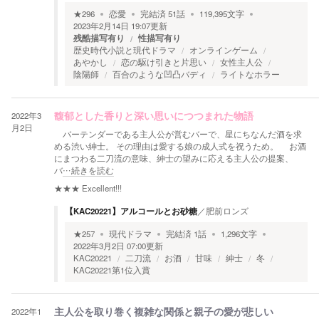
★
296
恋愛
完結済
51
話
119,395
文字
2023年2月14日 19:07
更新
残酷描写有り
性描写有り
歴史時代小説と現代ドラマ
オンラインゲーム
あやかし
恋の駆け引きと片思い
女性主人公
陰陽師
百合のような凹凸バディ
ライトなホラー
2022年3
馥郁とした香りと深い思いにつつまれた物語
月2日
バーテンダーである主人公が営むバーで、星にちなんだ酒を求
める渋い紳士。 その理由は愛する娘の成人式を祝うため。 お酒
にまつわる二刀流の意味、紳士の望みに応える主人公の提案、
バ
…続きを読む
★★★
Excellent!!!
【KAC20221】アルコールとお砂糖
／
肥前ロンズ
★
257
現代ドラマ
完結済
1
話
1,296
文字
2022年3月2日 07:00
更新
KAC20221
二刀流
お酒
甘味
紳士
冬
KAC20221第1位入賞
2022年1
主人公を取り巻く複雑な関係と親子の愛が悲しい