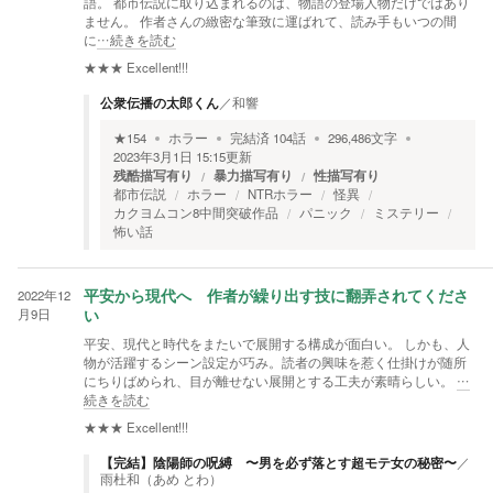
語。 都市伝説に取り込まれるのは、物語の登場人物だけではあり
ません。 作者さんの緻密な筆致に運ばれて、読み手もいつの間
に
…続きを読む
★★★
Excellent!!!
公衆伝播の太郎くん
／
和響
★
154
ホラー
完結済
104
話
296,486
文字
2023年3月1日 15:15
更新
残酷描写有り
暴力描写有り
性描写有り
都市伝説
ホラー
NTRホラー
怪異
カクヨムコン8中間突破作品
パニック
ミステリー
怖い話
2022年12
平安から現代へ 作者が繰り出す技に翻弄されてくださ
月9日
い
平安、現代と時代をまたいで展開する構成が面白い。 しかも、人
物が活躍するシーン設定が巧み。読者の興味を惹く仕掛けが随所
にちりばめられ、目が離せない展開とする工夫が素晴らしい。
…
続きを読む
★★★
Excellent!!!
【完結】陰陽師の呪縛 〜男を必ず落とす超モテ女の秘密〜
／
雨杜和（あめ とわ）