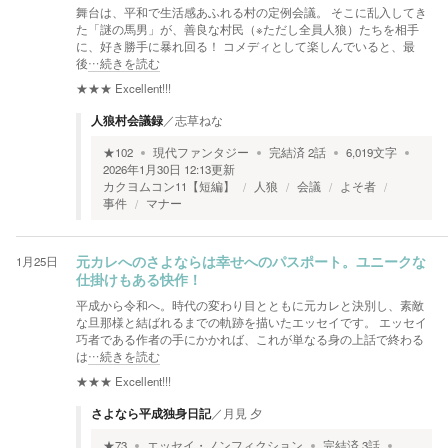
舞台は、平和で生活感あふれる村の定例会議。 そこに乱入してき
た「謎の馬男」が、善良な村民（※ただし全員人狼）たちを相手
に、好き勝手に暴れ回る！ コメディとして楽しんでいると、最
後
…続きを読む
★★★
Excellent!!!
人狼村会議録
／
志草ねな
★
102
現代ファンタジー
完結済
2
話
6,019
文字
2026年1月30日 12:13
更新
カクヨムコン11【短編】
人狼
会議
よそ者
事件
マナー
1月25日
元カレへのさよならは幸せへのパスポート。ユニークな
仕掛けもある快作！
平成から令和へ。時代の変わり目とともに元カレと決別し、素敵
な旦那様と結ばれるまでの軌跡を描いたエッセイです。 エッセイ
巧者である作者の手にかかれば、これが単なる身の上話で終わる
は
…続きを読む
★★★
Excellent!!!
さよなら平成独身日記
／
月見 夕
★
73
エッセイ・ノンフィクション
完結済
3
話