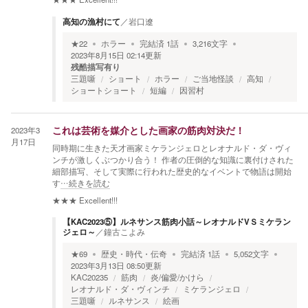
高知の漁村にて
／
岩口遼
★
22
ホラー
完結済
1
話
3,216
文字
2023年8月15日 02:14
更新
残酷描写有り
三題噺
ショート
ホラー
ご当地怪談
高知
ショートショート
短編
因習村
2023年3
これは芸術を媒介とした画家の筋肉対決だ！
月17日
同時期に生きた天才画家ミケランジェロとレオナルド・ダ・ヴィ
ンチが激しくぶつかり合う！ 作者の圧倒的な知識に裏付けされた
細部描写、そして実際に行われた歴史的なイベントで物語は開始
す
…続きを読む
★★★
Excellent!!!
【KAC2023⑤】ルネサンス筋肉小話～レオナルドVＳミケラン
ジェロ～
／
鐘古こよみ
★
69
歴史・時代・伝奇
完結済
1
話
5,052
文字
2023年3月13日 08:50
更新
KAC20235
筋肉
炎/偏愛/かけら
レオナルド・ダ・ヴィンチ
ミケランジェロ
三題噺
ルネサンス
絵画