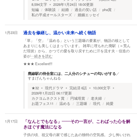
8,594
文字
2026年1月24日 18:00
更新
短編
体験談
結婚
過去の笑い話
pha賞
私の平成オールスターズ
婚姻エッセイ
1月23日
過去を修繕し、温かい未来へ続く物語
「草」「空」「温める」という三題噺の要素が、物語の核として
あまりにも美しくはまっています。 雑草に埋もれた廃駅（＝荒ん
だ現状）から、かつての愛を取り戻すために汗を流す夫・信造の
姿が
…続きを読む
★★★
Excellent!!!
廃線駅の待合室には、二人分のシチューの匂いがする
／
すまげんちゃんねる
★
32
現代ドラマ
完結済
6
話
10,000
文字
2026年1月22日 06:17
更新
カクヨムネクスト賞
円城塔賞
老夫婦
お題フェス11
温める
三題噺
現代
純愛
1月17日
「なんとでもなる」――その一言が、こわばった心を解
きほぐす魔法になる
子供の頃、祖父母の家で感じたあの独特の空気感。 少し怖いけれ