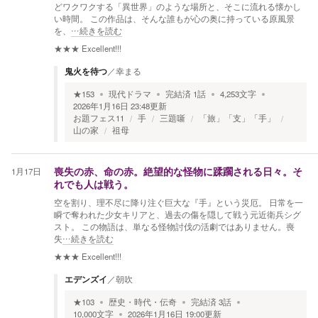
どワクワクする「異世界」のような場所と、そこに流れる懐かし
い時間。 この作品は、そんな誰もが心の奥に持っている原風景
を、
…続きを読む
★★★
Excellent!!!
鬼火を待つ
／
幸まる
★
153
現代ドラマ
完結済
1
話
4,253
文字
2026年1月16日 23:48
更新
お題フェス11
手
三題噺
「旅」「支」「手」
山の家
祖母
1月17日
喪失の赤、命の赤。絶望的な怪物に蹂躙される日々。そ
れでも人は戦う。
空を割り、理不尽に降り注ぐ巨大な『手』という災厄。 日常を一
瞬で奪われた少女キリアと、過去の傷を隠して戦う元近衛兵シグ
スト。 この物語は、単なる怪物討伐の活劇ではありません。喪
失
…続きを読む
★★★
Excellent!!!
エデンズイ
／
朝吹
★
103
歴史・時代・伝奇
完結済
3
話
10,000
文字
2026年1月16日 19:00
更新