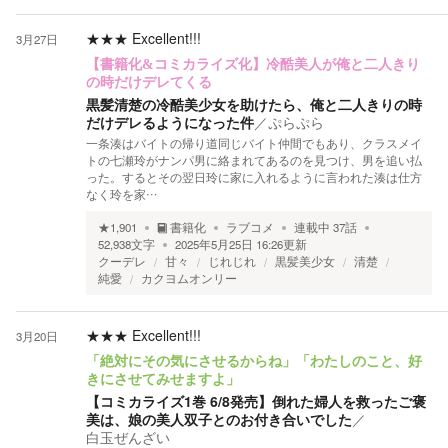
★★★
Excellent!!!
3月27日
【書籍化&コミカライズ化】冷酷美人が俺と二人きり
の時だけデレてくる
黒髪清楚の冷酷美少女を助けたら、俺と二人きりの時
だけデレるようになった件
／
ぷらぷら
一条湊はバイトの帰り道同じバイト仲間でもあり、クラスメイ
トの七瀬玲がナンパ男に絡まれてあるのを見つけ、男を追い払
った。するとその翌日玲に家に入れるように言われた湊は仕方
なく玲を家…
★
1,901
書籍化
ラブコメ
連載中
37
話
52,938
文字
2025年5月25日 16:26
更新
クーデレ
甘々
じれじれ
黒髪美少女
清楚
純愛
カクヨムオンリー
★★★
Excellent!!!
3月20日
「絶対にその気にさせるからね」「わたしのこと、好
きにさせてみせますよ」
【コミカライズ1巻 6/8発売】倒れた婦人を救ったご褒
美は、娘の美人双子とのお付き合いでした
／
白玉ぜんざい