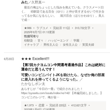
みた
／
久野真一
最近の俺はちょっとした悩みを抱えている。クラスメート曰
く、 幼馴染である百合（ゆり）と仲が良すぎるせいで付き合
ってるか気になるらしい。 堀川百合（ほりかわゆり）。美人
で成…
★
986
ラブコメ
完結済
111
話
313,722
文字
2025年9月7日 01:13
更新
性描写有り
幼馴染
甘々
ハッピーエンド
学園
イチャラブ
男性主人公
女性主人公
実質夫婦
★★★
Excellent!!!
6月23日
【第7回カクヨムコン中間選考通過作品】これは絶対に
運命だと思うんです！
可愛いコンビニバイトJKを助けたら、なぜか俺の部屋
に差入れを持ってくるようになった。
／
たかなしポン太
あらすじが『今日の一冊』で紹介されました！
https://syosetu.com/issatu/index/no/142/ 【本編完結しました。】
コンビニのレジで、俺が金…
★
1,973
恋愛
完結済
220
話
412,621
文字
2023年1月6日 17:00
更新