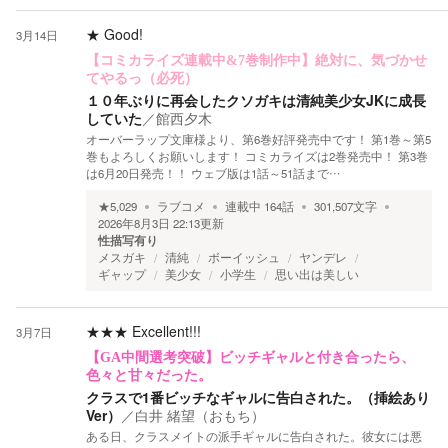
★
Good!
3月14日
【コミカライズ連載中&7巻制作中】絶対に、気づかせ
てやるっ（必死）
１０年ぶりに再会したクソガキは清純美少女JKに成長
していた
／
館西夕木
オーバーラップ文庫様より、第6巻好評発売中です！ 第1巻～第5
巻もよろしくお願いします！ コミカライズは2巻発売中！ 第3巻
は6月20日発売！！ ウェブ版は1話～51話まで…
★
5,029
ラブコメ
連載中
164
話
301,507
文字
2026年8月3日 22:13
更新
性描写有り
メスガキ
清純
ボーイッシュ
ヤンデレ
ギャップ
美少女
小学生
思い出は美しい
★★★
Excellent!!!
3月7日
【GA中間選考突破】ビッチギャルと付き合ったら、
色々と甘々だった。
クラスで1番ビッチなギャルに告白された。（挿絵あり
Ver）
／
白井 緒望（おもち）
ある日、クラスメイトの派手ギャルに告白された。彼女には悪