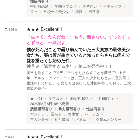
性描写有り
中距離恋愛
学園ラブコメ
両片想い
イチャラブ
甘々
学校一の美少女
純愛
日常系
★★★
Excellent!!!
7月26日
「生きて、たんだね……もう、離さない。ずっとずっ
とずっと、一緒だよ」
僕が死んだことで曇り病んでいた三大貴族の最強美少
女たち、実は僕が生きていると知ったらさらに病んで
愛を重たくし始めた件
／
神月＠『誠実すぎる少年』第二巻発売中！！
魔王を倒すことで世界に平和をもたらすことを夢見ている少
年、アルタ・アンティークは、三人の少女たちと共に孤児院で
生活をしていた。 少女たちは突出した才能を持っており、三大
貴族の養子…
★
1,401
ラブコメ
連載中
30
話
113,199
文字
2026年8月8日 18:15
更新
残酷描写有り
暴力描写有り
性描写有り
ヤンデレ
曇らせ
美少女
ハーレム
主人公最強
剣と魔法
ざまぁ
カクヨムオンリー
★★★
Excellent!!!
7月25日