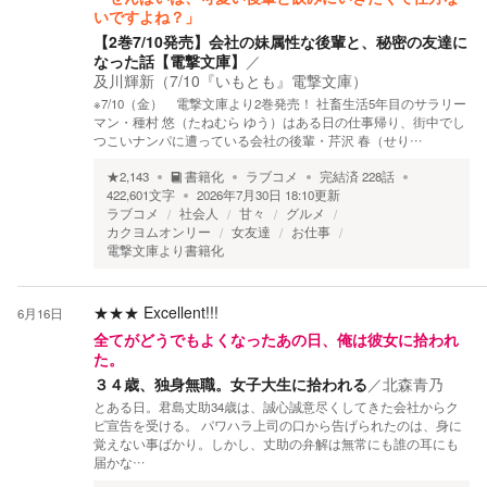
いですよね？」
【2巻7/10発売】会社の妹属性な後輩と、秘密の友達に
なった話【電撃文庫】
／
及川輝新（7/10『いもとも』電撃文庫）
※7/10（金） 電撃文庫より2巻発売！ 社畜生活5年目のサラリー
マン・種村 悠（たねむら ゆう）はある日の仕事帰り、街中でし
つこいナンパに遭っている会社の後輩・芹沢 春（せり…
★
2,143
書籍化
ラブコメ
完結済
228
話
422,601
文字
2026年7月30日 18:10
更新
ラブコメ
社会人
甘々
グルメ
カクヨムオンリー
女友達
お仕事
電撃文庫より書籍化
★★★
Excellent!!!
6月16日
全てがどうでもよくなったあの日、俺は彼女に拾われ
た。
３４歳、独身無職。女子大生に拾われる
／
北森青乃
とある日。君島丈助34歳は、誠心誠意尽くしてきた会社からク
ビ宣告を受ける。 パワハラ上司の口から告げられたのは、身に
覚えない事ばかり。しかし、丈助の弁解は無常にも誰の耳にも
届かな…