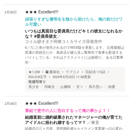
★★★
Excellent!!!
2月26日
頑張りすぎな優等生を陰から助けたら、俺の前だけワ
ル可愛い
いつもは真面目な委員長だけどキミの彼女になれるか
な？ #委員長彼女
／
コイル@オタク同僚コミカライズ④発売中
6／7に三巻が発売されるのでWEB版を更新します。 辻尾陽都は
普通の高校生だが、風俗店が建ち並ぶ繁華街で食事を配達する
バイトしている。それはクラスメイトには秘密だ。 ある日繁華
街…
★
1,338
書籍化
ラブコメ
完結済
115
話
504,318
文字
2024年6月23日 11:38
更新
性描写有り
美少女
同級生
お嬢様
甘々
両片思い
純愛
★★★
Excellent!!!
2月26日
番組で意中の人に告白するって俺の事かよ？！
結婚直前に婚約破棄されたマネージャーの俺が育てた
アイドルに拾われ婚するってマ？
／
東音
結婚式の三ヶ月前、突然婚約者からイケメン実業家への心変わ