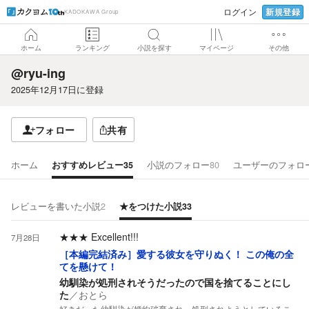
新規登録
ログイン
KADOKAWA Group
ホーム
ランキング
小説を探す
マイページ
その他
@ryu-ing
2025年12月17日
に登録
フォロー
共有
ホーム
おすすめレビュー
35
小説のフォロー
80
ユーザーのフォロ
レビューを書いた小説
2
★をつけた小説
33
★★★
Excellent!!!
7月28日
［本編完結済み］愛する彼女を守りぬく！ この俺の全
てを懸けて！
幼馴染が処刑されそうだったので国を捨てることにし
た
／
おとら