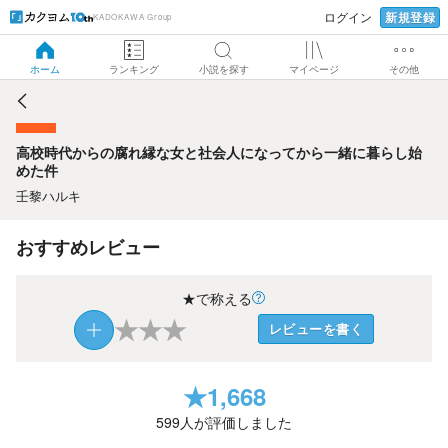
新規登録
ログイン
KADOKAWA Group
高校時代からの腐れ縁な女と社会人になってから一緒に暮ら
し始めた件
ホーム
ランキング
小説を探す
マイページ
その他
高校時代からの腐れ縁な女と社会人になってから一緒に暮らし始
めた件
壬黎ハルキ
おすすめレビュー
★で称える
★
★
★
レビューを書く
★
1,668
599
人が評価しました