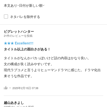
本文あり
日付が新しい順
ネタバレを除外する
ピグレットハンター
21
件の
レビューを投稿
★★★
Excellent!!!
タイトル以上の面白さがある！
タイトルがなんかバカっぽいけど話の内容はかなり良い。
文の構成が良く読みやすいです。
現代ラブコメと言うよりヒューマンドラマに感じた。ドラマ化出
来そうな作品です。
2025年2月15日 07:38
越山あきよし
272
件の
レビューを投稿