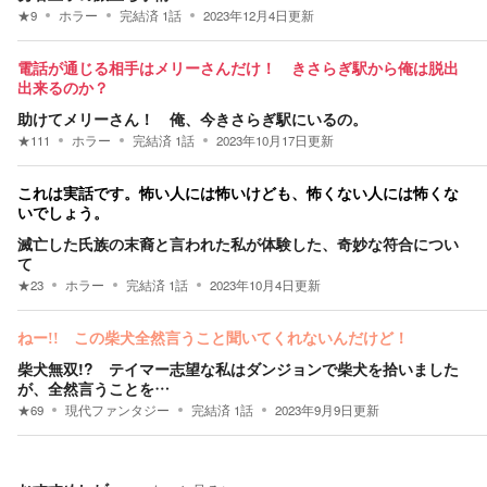
★
9
ホラー
完結済
1
話
2023年12月4日
更新
電話が通じる相手はメリーさんだけ！ きさらぎ駅から俺は脱出
出来るのか？
助けてメリーさん！ 俺、今きさらぎ駅にいるの。
★
111
ホラー
完結済
1
話
2023年10月17日
更新
これは実話です。怖い人には怖いけども、怖くない人には怖くな
いでしょう。
滅亡した氏族の末裔と言われた私が体験した、奇妙な符合につい
て
★
23
ホラー
完結済
1
話
2023年10月4日
更新
ねー!! この柴犬全然言うこと聞いてくれないんだけど！
柴犬無双!? テイマー志望な私はダンジョンで柴犬を拾いました
が、全然言うことを…
★
69
現代ファンタジー
完結済
1
話
2023年9月9日
更新