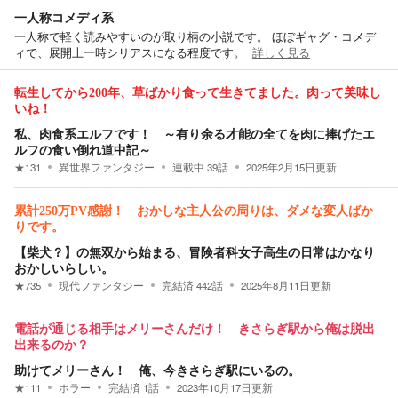
一人称コメディ系
一人称で軽く読みやすいのが取り柄の小説です。 ほぼギャグ・コメデ
ィで、展開上一時シリアスになる程度です。
詳しく見る
転生してから200年、草ばかり食って生きてました。肉って美味し
いね！
私、肉食系エルフです！ ～有り余る才能の全てを肉に捧げたエ
ルフの食い倒れ道中記～
★
131
異世界ファンタジー
連載中
39
話
2025年2月15日
更新
累計250万PV感謝！ おかしな主人公の周りは、ダメな変人ばか
りです。
【柴犬？】の無双から始まる、冒険者科女子高生の日常はかなり
おかしいらしい。
★
735
現代ファンタジー
完結済
442
話
2025年8月11日
更新
電話が通じる相手はメリーさんだけ！ きさらぎ駅から俺は脱出
出来るのか？
助けてメリーさん！ 俺、今きさらぎ駅にいるの。
★
111
ホラー
完結済
1
話
2023年10月17日
更新