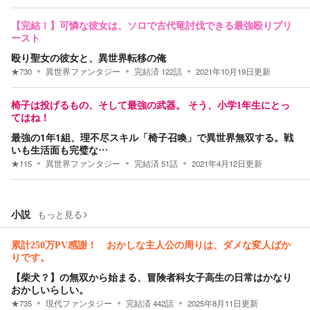
【完結！】可憐な彼女は、ソロで古代竜討伐できる最強殴りプリ
ースト
殴り聖女の彼女と、異世界転移の俺
★
730
異世界ファンタジー
完結済
122
話
2021年10月19日
更新
椅子は投げるもの、そして最強の武器。 そう、小学1年生にとっ
てはね！
最強の1年1組、理不尽スキル「椅子召喚」で異世界無双する。戦
いも生活面も完璧な…
★
115
異世界ファンタジー
完結済
51
話
2021年4月12日
更新
小説
もっと見る
累計250万PV感謝！ おかしな主人公の周りは、ダメな変人ばか
りです。
【柴犬？】の無双から始まる、冒険者科女子高生の日常はかなり
おかしいらしい。
★
735
現代ファンタジー
完結済
442
話
2025年8月11日
更新