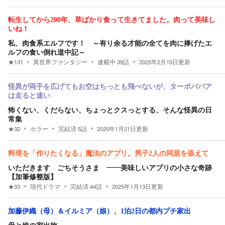
転生してから200年、草ばかり食って生きてました。肉って美味し
いね！
私、肉食系エルフです！ ～有り余る才能の全てを肉に捧げたエ
ルフの食い倒れ道中記～
★
131
異世界ファンタジー
連載中
39
話
2025年2月15日
更新
怪異が両手を広げてもお空はちっとも飛べないが、ターボババア
は走ると速い
怖くない、くだらない、ちょっとクスっとする、そんな怪異の日
常集
★
32
ホラー
完結済
5
話
2025年1月21日
更新
料理を「作りたくなる」魔法のアプリ。男子2人の同居を添えて
いただきます ごちそうさま ――美味しいアプリの小さな奇跡
【加筆修整版】
★
33
現代ドラマ
完結済
44
話
2025年1月13日
更新
加藤伊織（母）＆イルミア（娘）、1泊2日の都内プチ家出