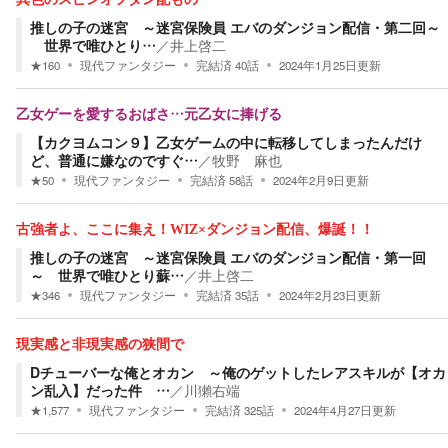
推しの子の迷宮 ～迷宮保険員 エバのダンジョン配信・第二回～
世界で唯ひとり…
／
井上啓二
★
160
現代ファンタジー
完結済
40
話
2024年1月25日
更新
乙女ゲーを愛するおばさ…元乙女に捧げる
【カクヨムコン９】乙女ゲームの中に転移してしまったんだけ
ど、普通に嫌なのですぐ…
／
牧野 麻也
★
50
現代ファンタジー
完結済
58
話
2024年2月9日
更新
古強者よ、ここに集え！WIZ×ダンジョン配信、爆誕！！
推しの子の迷宮 ～迷宮保険員 エバのダンジョン配信・第一回
～ 世界で唯ひとり蘇…
／
井上啓二
★
346
現代ファンタジー
完結済
35
話
2024年2月23日
更新
現実感と非現実感の狭間で
Dチューバーな俺とオカン ～俺のゲットしたレアスキルが【オカ
ン乱入】だった件 …
／
川獺右端
★
1,577
現代ファンタジー
完結済
325
話
2024年4月27日
更新