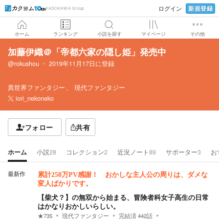
新規登録
ログイン
KADOKAWA Group
ホーム
ランキング
小説を探す
マイページ
その他
加藤伊織＠「帝都六家の隠し姫」発売中
@rokushou
2019年11月17日
に登録
異世界ファンタジー
現代ファンタジー
iori_nekoneko
フォロー
共有
ホーム
小説
28
コレクション
2
近況ノート
89
サポーター
3
お
最新作
累計250万PV感謝！ おかしな主人公の周りは、ダメな
変人ばかりです。
【柴犬？】の無双から始まる、冒険者科女子高生の日常
はかなりおかしいらしい。
★
735
現代ファンタジー
完結済
442
話