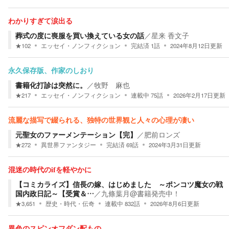
わかりすぎて涙出る
葬式の度に喪服を買い換えている女の話
／
星来 香文子
★
102
エッセイ・ノンフィクション
完結済
1
話
2024年8月12日
更新
永久保存版、作家のしおり
書籍化打診は突然に。
／
牧野 麻也
★
217
エッセイ・ノンフィクション
連載中
75
話
2026年2月17日
更新
流麗な描写で綴られる、独特の世界観と人々の心理が凄い
元聖女のファーメンテーション【完】
／
肥前ロンズ
★
272
異世界ファンタジー
完結済
69
話
2024年3月31日
更新
混迷の時代のifを軽やかに
【コミカライズ】信長の嫁、はじめました ～ポンコツ魔女の戦
国内政日記～【受賞＆…
／
九條葉月@書籍発売中！
★
3,651
歴史・時代・伝奇
連載中
832
話
2026年8月6日
更新
異色のスピンオフダン配もの