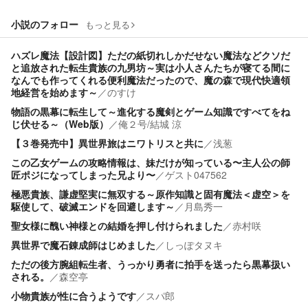
小説のフォロー
もっと見る
ハズレ魔法【設計図】ただの紙切れしかだせない魔法などクソだ
と追放された転生貴族の九男坊～実は小人さんたちが寝てる間に
なんでも作ってくれる便利魔法だったので、魔の森で現代快適領
地経営を始めます～
／
のすけ
物語の黒幕に転生して～進化する魔剣とゲーム知識ですべてをね
じ伏せる～（Web版）
／
俺２号/結城 涼
【３巻発売中】異世界旅はニワトリスと共に
／
浅葱
この乙女ゲームの攻略情報は、妹だけが知っている〜主人公の師
匠ポジになってしまった兄より〜
／
ゲスト047562
極悪貴族、謙虚堅実に無双する～原作知識と固有魔法＜虚空＞を
駆使して、破滅エンドを回避します～
／
月島秀一
聖女様に醜い神様との結婚を押し付けられました
／
赤村咲
異世界で魔石錬成師はじめました
／
しっぽタヌキ
ただの後方腕組転生者、うっかり勇者に拍手を送ったら黒幕扱い
される。
／
森空亭
小物貴族が性に合うようです
／
スパ郎