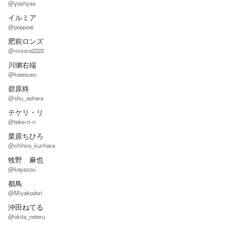
@yoshyaa
イルミア
@poppoai
肥前ロンズ
@misora2222
川獺右端
@kawauso
碧原柊
@shu_aohara
テケリ・リ
@teke-ri-ri
栗原ちひろ
@chihiro_kurihara
牧野 麻也
@kayazou
都鳥
@Miyakodori
沖田ねてる
@okita_neteru