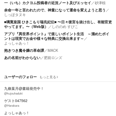
一（いち）カクヨム投稿者の近況ノート及びエッセイ
／
砂津椋
余命一年と言われたので、神童になって運命を変えようと思う
／
しっぽタヌキ
■璃寛皇国 ひきこもり瑞兆妃伝■ 〜日々後宮を抜け出し、有能官吏
やってます。〜（Web版）
／
しののめ すぴこ
アプリ『異世界ポイント』で楽しいポイント生活 ～溜めたポイ
ントは現実でお金や様々な特典に交換出来ます～
／
よっしゃあっ！
抱きつき魔令嬢の革命譚
／
MACK
あの名前がわからない
／
肥前ロンズ
ユーザーのフォロー
もっと見る
九條葉月@書籍発売中！
@kujouhaduki
ゲスト047562
@Harakara
よっしゃあっ！