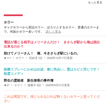
もっと見る
ホラー
ギャグホラーから実話ホラー、ほろりとするホラー、普通のホラーま
で。何故かホラー多いです。
詳しく見る
電話が通じる相手はメリーさんだけ！ きさらぎ駅から俺は脱出
出来るのか？
助けてメリーさん！ 俺、今きさらぎ駅にいるの。
★
111
ホラー
完結済
1
話
2023年10月17日
更新
除菌スプレーにかめはめ波、拳に気合い。霊はカビと同じです！
除霊コメディ
野生の霊能者 新生律香の事件簿
★
27
ホラー
連載中
5
話
2023年8月31日
更新
これは実話です。信じられなければ怖くないホラーと思ってくだ
さい