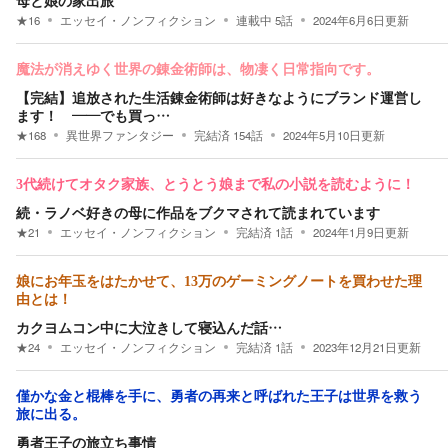
母と娘の家出旅
★
16
エッセイ・ノンフィクション
連載中
5
話
2024年6月6日
更新
魔法が消えゆく世界の錬金術師は、物凄く日常指向です。
【完結】追放された生活錬金術師は好きなようにブランド運営し
ます！ ――でも買っ…
★
168
異世界ファンタジー
完結済
154
話
2024年5月10日
更新
3代続けてオタク家族、とうとう娘まで私の小説を読むように！
続・ラノベ好きの母に作品をブクマされて読まれています
★
21
エッセイ・ノンフィクション
完結済
1
話
2024年1月9日
更新
娘にお年玉をはたかせて、13万のゲーミングノートを買わせた理
由とは！
カクヨムコン中に大泣きして寝込んだ話…
★
24
エッセイ・ノンフィクション
完結済
1
話
2023年12月21日
更新
僅かな金と棍棒を手に、勇者の再来と呼ばれた王子は世界を救う
旅に出る。
勇者王子の旅立ち事情