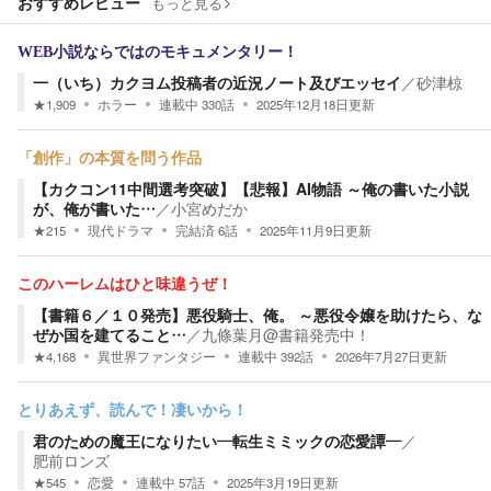
おすすめレビュー
もっと見る
WEB小説ならではのモキュメンタリー！
一（いち）カクヨム投稿者の近況ノート及びエッセイ
／
砂津椋
★
1,909
ホラー
連載中
330
話
2025年12月18日
更新
「創作」の本質を問う作品
【️カクコン11中間選考突破】【悲報】AI物語 ～俺の書いた小説
が、俺が書いた…
／
小宮めだか
★
215
現代ドラマ
完結済
6
話
2025年11月9日
更新
このハーレムはひと味違うぜ！
【書籍６／１０発売】悪役騎士、俺。 ～悪役令嬢を助けたら、な
ぜか国を建てること…
／
九條葉月@書籍発売中！
★
4,168
異世界ファンタジー
連載中
392
話
2026年7月27日
更新
とりあえず、読んで！凄いから！
君のための魔王になりたい―転生ミミックの恋愛譚―
／
肥前ロンズ
★
545
恋愛
連載中
57
話
2025年3月19日
更新