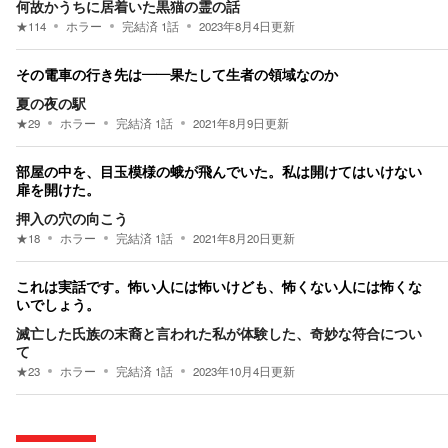
何故かうちに居着いた黒猫の霊の話
★
114
ホラー
完結済
1
話
2023年8月4日
更新
その電車の行き先は――果たして生者の領域なのか
夏の夜の駅
★
29
ホラー
完結済
1
話
2021年8月9日
更新
部屋の中を、目玉模様の蛾が飛んでいた。私は開けてはいけない
扉を開けた。
押入の穴の向こう
★
18
ホラー
完結済
1
話
2021年8月20日
更新
これは実話です。怖い人には怖いけども、怖くない人には怖くな
いでしょう。
滅亡した氏族の末裔と言われた私が体験した、奇妙な符合につい
て
★
23
ホラー
完結済
1
話
2023年10月4日
更新