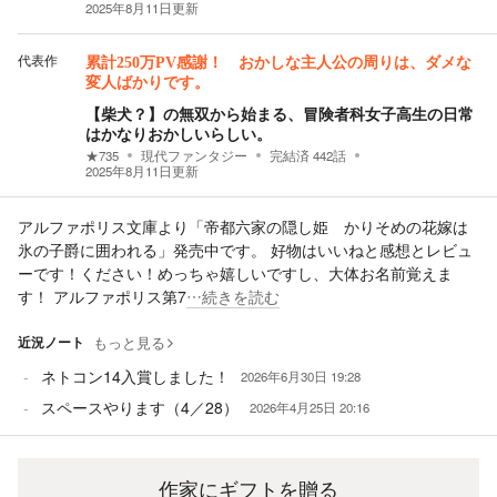
2025年8月11日
更新
代表作
累計250万PV感謝！ おかしな主人公の周りは、ダメな
変人ばかりです。
【柴犬？】の無双から始まる、冒険者科女子高生の日常
はかなりおかしいらしい。
★
735
現代ファンタジー
完結済
442
話
2025年8月11日
更新
アルファポリス文庫より「帝都六家の隠し姫 かりそめの花嫁は
氷の子爵に囲われる」発売中です。 好物はいいねと感想とレビュ
ーです！ください！めっちゃ嬉しいですし、大体お名前覚えま
す！ アルファポリス第7
…続きを読む
近況ノート
もっと見る
ネトコン14入賞しました！
2026年6月30日 19:28
スペースやります（4／28）
2026年4月25日 20:16
作家にギフトを贈る