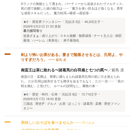
Dランクの無能として蔑まれ、パーティーから追放されたヴァルティス。
死の淵で覚醒した彼の能力は――「魔力を使い切るほど強くなる」異常
な成長スキルだった。 魔力枯渇→吸収→器拡張…
★0
異世界ファンタジー
完結済
5話
46,202文字
2026年3月21日 21:53 更新
暴力描写有り
追放ざまぁ
成り上がり
スキル覚醒
無限成長
チート主人公
師匠
最強
ハーレム（美形化）
弟子最強化
剣より怖いお茶がある。妻まで陥落させるとは、孔明よ、や
紫馬 凛
りすぎだろう。
南蛮王は茶に敗れる〜諸葛亮の白羽扇と七つの罠〜
／
紫馬 凛
南蛮の王・孟獲は、蜀軍に捕らえられ諸葛亮孔明の前に引き据えられ
た。 だが孔明は処刑するでも降伏を迫るでもなく、ただ一言——「茶の
戦を挑む」と告げた。 ルールの説明なし。勝敗の条…
★6
歴史・時代・伝奇
完結済
8話
15,716文字
2026年3月17日 18:00 更新
三国志
歴史IF
グルメ
お茶
ほっこり
諸葛亮
孟獲
歴史ファン
タジー
円つみき
美味しいおそばを食べませんか