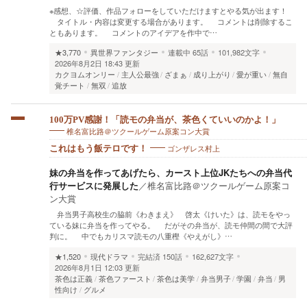
※感想、☆評価、作品フォローをしていただけますとやる気が出ます！
タイトル・内容は変更する場合があります。 コメントは削除するこ
ともあります。 コメントのアイデアを作中で…
★3,770
異世界ファンタジー
連載中
65話
101,982文字
2026年8月2日 18:43 更新
カクヨムオンリー
主人公最強
ざまぁ
成り上がり
愛が重い
無自
覚チート
無双
追放
100万PV感謝！「読モの弁当が、茶色くていいのかよ！」
椎名富比路＠ツクールゲーム原案コン大賞
ゴンザレス村上
これはもう飯テロです！
妹の弁当を作ってあげたら、カースト上位JKたちへの弁当代
行サービスに発展した
／
椎名富比路＠ツクールゲーム原案コ
ン大賞
弁当男子高校生の脇前《わきまえ》 啓太《けいた》は、読モをやっ
ている妹に弁当を作ってやる。 だがその弁当が、読モ仲間の間で大評
判に。 中でもカリスマ読モの八重樫《やえがし》…
★1,520
現代ドラマ
完結済
150話
162,627文字
2026年8月1日 12:03 更新
茶色は正義
茶色ファースト
茶色は美学
弁当男子
学園
弁当
男
性向け
グルメ