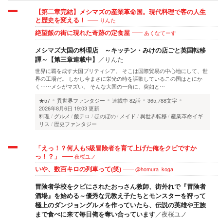
【第二章完結】メシマズの産業革命国。現代料理で客の人生
りんた
と歴史を変える！
あくなてーす
絶望飯の街に現れた奇跡の定食屋
メシマズ大国の料理店 ～キッチン・みけの店ごと英国転移
譚～【第三章連載中】
／
りんた
世界に覇を成す大国ブリティシア。 そこは国際貿易の中心地にして、世
界の工場だ。 しかし今まさに栄光の時を謳歌しているこの国はとにか
く……メシがマズい。 そんな大国の一角に、突如と…
★57
異世界ファンタジー
連載中
82話
365,788文字
2026年8月6日 19:03 更新
料理
グルメ
飯テロ
ほのぼの
メイド
異世界転移
産業革命イギ
リス
歴史ファンタジー
「えっ！？何人もS級冒険者を育て上げた俺をクビですか
夜桜ユノ
っ！？」
@homura_koga
いや、数百キロの列車って(笑)
冒険者学校をクビにされたおっさん教師、街外れで『冒険者
酒場』を始める～優秀な元教え子たちとモンスターを狩って
極上のダンジョングルメを作っていたら、伝説の英雄や王族
まで食べに来て毎日俺を奪い合っています
／
夜桜ユノ