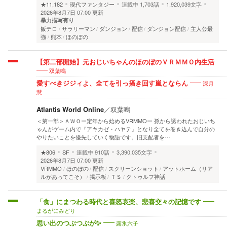
★11,182
現代ファンタジー
連載中
1,703話
1,920,039文字
2026年8月7日 07:00 更新
暴力描写有り
飯テロ
サラリーマン
ダンジョン
配信
ダンジョン配信
主人公最
強
熊本
ほのぼの
【第二部開始】元おじいちゃんのほのぼのＶＲＭＭＯ内生活
双葉鳴
深月
愛すべきジジィよ、全てを引っ掻き回す嵐とならん
慧
Atlantis World Online
／
双葉鳴
＜第一部＞ＡＷＯー定年から始めるVRMMOー 孫から誘われたおじいち
ゃんがゲーム内で『アキカゼ・ハヤテ』となり全てを巻き込んで自分の
やりたいことを優先していく物語です。旧支配者を…
★806
SF
連載中
910話
3,390,035文字
2026年8月7日 07:00 更新
VRMMO
ほのぼの
配信
スクリーンショット
アットホーム（リア
ルがあってこそ）
掲示板
ＴＳ
クトゥルフ神話
「食」にまつわる時代と喜怒哀楽、悲喜交々の記憶です
まるがにみどり
露氷六子
思い出のつぶつぶが✨