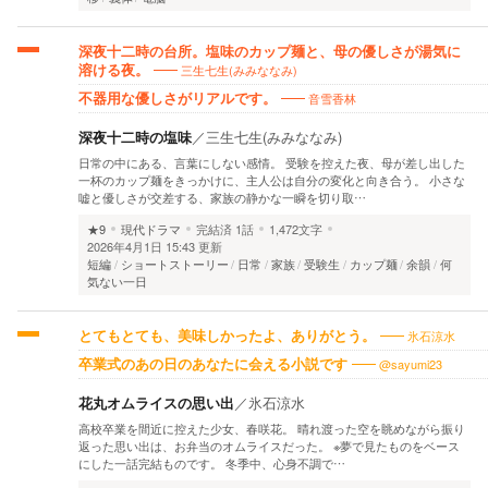
深夜十二時の台所。塩味のカップ麺と、母の優しさが湯気に
三生七生(みみななみ)
溶ける夜。
音雪香林
不器用な優しさがリアルです。
深夜十二時の塩味
／
三生七生(みみななみ)
日常の中にある、言葉にしない感情。 受験を控えた夜、母が差し出した
一杯のカップ麺をきっかけに、主人公は自分の変化と向き合う。 小さな
嘘と優しさが交差する、家族の静かな一瞬を切り取…
★9
現代ドラマ
完結済
1話
1,472文字
2026年4月1日 15:43 更新
短編
ショートストーリー
日常
家族
受験生
カップ麺
余韻
何
気ない一日
氷石涼水
とてもとても、美味しかったよ、ありがとう。
@sayumi23
卒業式のあの日のあなたに会える小説です
花丸オムライスの思い出
／
氷石涼水
高校卒業を間近に控えた少女、春咲花。 晴れ渡った空を眺めながら振り
返った思い出は、お弁当のオムライスだった。 ※夢で見たものをベース
にした一話完結ものです。 冬季中、心身不調で…