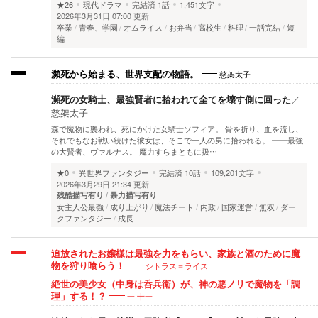
★26
現代ドラマ
完結済
1話
1,451文字
2026年3月31日 07:00 更新
卒業
青春、学園
オムライス
お弁当
高校生
料理
一話完結
短
編
慈架太子
瀕死から始まる、世界支配の物語。
瀕死の女騎士、最強賢者に拾われて全てを壊す側に回った
／
慈架太子
森で魔物に襲われ、死にかけた女騎士ソフィア。 骨を折り、血を流し、
それでもなお戦い続けた彼女は、そこで一人の男に拾われる。 ――最強
の大賢者、ヴァルナス。 魔力すらまともに扱…
★0
異世界ファンタジー
完結済
10話
109,201文字
2026年3月29日 21:34 更新
残酷描写有り
暴力描写有り
女主人公最強
成り上がり
魔法チート
内政
国家運営
無双
ダー
クファンタジー
成長
追放されたお嬢様は最強を力をもらい、家族と酒のために魔
シトラス＝ライス
物を狩り喰らう！
絶世の美少女（中身は呑兵衛）が、神の悪ノリで魔物を「調
一 十一
理」する！？