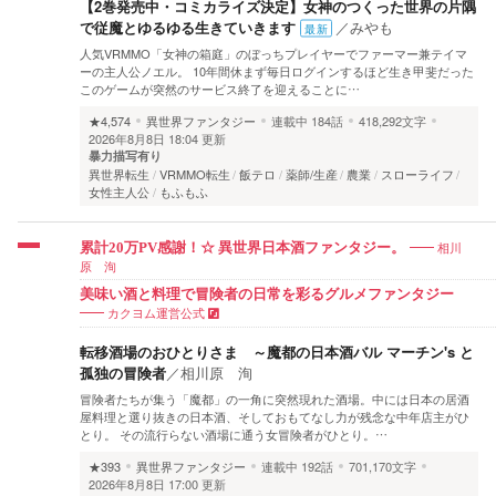
【2巻発売中・コミカライズ決定】女神のつくった世界の片隅
で従魔とゆるゆる生きていきます
／
みやも
最新
人気VRMMO「女神の箱庭」のぼっちプレイヤーでファーマー兼テイマ
ーの主人公ノエル。 10年間休まず毎日ログインするほど生き甲斐だった
このゲームが突然のサービス終了を迎えることに…
★4,574
異世界ファンタジー
連載中
184話
418,292文字
2026年8月8日 18:04 更新
暴力描写有り
異世界転生
VRMMO転生
飯テロ
薬師/生産
農業
スローライフ
女性主人公
もふもふ
相川
累計20万PV感謝！☆ 異世界日本酒ファンタジー。
原 洵
美味い酒と料理で冒険者の日常を彩るグルメファンタジー
カクヨム運営公式
転移酒場のおひとりさま ～魔都の日本酒バル マーチン's と
孤独の冒険者
／
相川原 洵
冒険者たちが集う「魔都」の一角に突然現れた酒場。中には日本の居酒
屋料理と選り抜きの日本酒、そしておもてなし力が残念な中年店主がひ
とり。 その流行らない酒場に通う女冒険者がひとり。…
★393
異世界ファンタジー
連載中
192話
701,170文字
2026年8月8日 17:00 更新