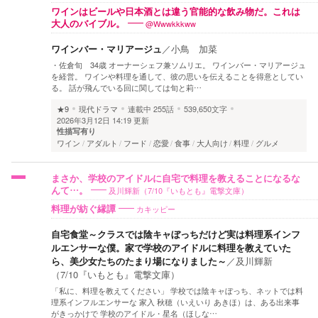
ワインはビールや日本酒とは違う官能的な飲み物だ。これは
@Wwwkkkww
大人のバイブル。
ワインバー・マリアージュ
／
小鳥 加菜
・佐倉旬 34歳 オーナーシェフ兼ソムリエ。 ワインバー・マリアージュ
を経営。 ワインや料理を通して、彼の思いを伝えることを得意としてい
る。 話が飛んでいる回に関しては旬と莉…
★9
現代ドラマ
連載中
255話
539,650文字
2026年3月12日 14:19 更新
性描写有り
ワイン
アダルト
フード
恋愛
食事
大人向け
料理
グルメ
まさか、学校のアイドルに自宅で料理を教えることになるな
及川輝新（7/10『いもとも』電撃文庫）
んて…。
カキッピー
料理が紡ぐ縁譚
自宅食堂～クラスでは陰キャぼっちだけど実は料理系インフ
ルエンサーな僕。家で学校のアイドルに料理を教えていた
ら、美少女たちのたまり場になりました～
／
及川輝新
（7/10『いもとも』電撃文庫）
「私に、料理を教えてください」 学校では陰キャぼっち、ネットでは料
理系インフルエンサーな 家入 秋穂（いえいり あきほ）は、ある出来事
がきっかけで 学校のアイドル・星名（ほしな…