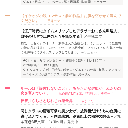
グルメ
日常
中世
飯テロ
酒
居酒屋
陶磁器
ヒーラー
【イケオジ小説コンテスト参加作品】お腹を空かせて読んで
手塚エマ
ください。
【江戸時代にタイムスリップしたアラサーおっさん料理人、
自慢の料理で江戸の人々を無双する】
／
手塚エマ
割烹『ともえ』のオーナー兼料理人の斎藤巴は、ミシュラン一つ星獲得
の繁盛店を経営していた。 だが、ある日突然、アルバイトの内藤と一緒
に江戸時代にタイムスリップしてしまう。 幸い店も…
★31
異世界ファンタジー
連載中
33話
34,488文字
2026年8月8日 13:11 更新
タイムスリップで江戸時代
飯テロ
グルメ
お仕事
和風ファンタジ
ー
イケおじ小説コンテスト参加作品
おっさん
ルールは「詮索しないこと」。あたたかな夕飯が、ふたりの
九条蓮@MF文庫J『#壊れ君』発売中！
恋を育んでいく。
ふうりん
神奈川らしさとじれじれ感最高
同じクラスの清楚可憐な美少女が、放課後だけうちの台所に
逃げ込んでくる。～同居未満、夕飯以上の秘密の関係～
／
九
条蓮@MF文庫J『#壊れ君』発売中！