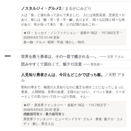
ノスタルジィ・グルメ2
／
まるがにみどり
人は「食」と連れ添って歩んで来ました。 人には喜怒哀楽、悲喜交々が
あり、食には「酸・苦・甘・辛・鹹」あります。 様々な記憶と様々な味
があり、私が辿って来た「食」との記憶のあれこれ…
★13
エッセイ・ノンフィクション
連載中
58話
107,862文字
2026年8月7日 01:49 更新
食べ物
グルメ
昭和
平成
懐かし
時代
天野 アタル
世界を救う勇者は、その一皿で癒される──。
豊島夜一
読みやすくて面白くて、飯テロ注意
人見知り勇者さんは、今日もどこかでぼっち飯。
／
天野 アタ
ル
聖剣の導きで、極度の人見知りなのに魔王を倒すことになってしまった
勇者。 人間関係、世界の命運、王様のおつかい、イベント過多、リーダ
ーとしての気づかいで日々へばり気味。 そん…
★57
異世界ファンタジー
連載中
56話
110,736文字
2026年8月6日 20:00 更新
残酷描写有り
暴力描写有り
異世界ファンタジー
ヒューマンドラマ
グルメ
勇者
飯テロ
コメ
ディ
癒し
男主人公