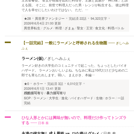
える国。 そこに、前世で料理人だった男・レンジが転生する。 彼は料理
で人を幸せにしたいわけではない。 ただ、…
★28
異世界ファンタジー
完結済
22話
94,323文字
2026年6月4日 21:00 更新
異世界転生
グルメ
料理
ざまぁ
聖女
王宮
食文化
料理バトル
ぎしへみ
【一話完結】一般にラーメンと呼称される生物圏
ふぇ
ラーメン(仮)
／
ぎしへみふぇ
ラーメン好きの大学生のコミュニティで起こった、ちょっとしたバイオ
ハザード。 ラーメンおいしいよね。ちなみに私は10代だけど少なめの二
郎でも胃もたれします。弱い。 まえがき、本編…
★0
ホラー
完結済
3話
6,010文字
2026年6月1日 13:41 更新
残酷描写有り
暴力描写有り
SCP
ラーメン
大学生
進化
バイオハザード
生物
ホラー
一話
完結
ひな人形とかには興味が無いので、料理だけ作ってトンズラ
日奉 奏
する
永遠の彼女無し成人男性 vs. ひな祭りグルメ
／
日奉 奏