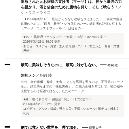
追放された元お嬢様の冒険者【マーサ】は、神から最強の力
を授かり、酒と借金のために魔物を狩り、そして喰らう！
／
シトラス＝ライス
★2026年3月14日 最初からかなり改稿を加えました。 実家の借金
返済のために、"西条 雅子"という前世のバーの経営者の記憶を有する
【マーサ・ウェストフィールド】は従者の…
★27
異世界ファンタジー
連載中
26話
82,594文字
2026年3月29日 18:03 更新
ざまぁ
コメディ
お酒
主人公最強
グルメ
女主人公
百合
異世
界転生
冬飼 陸
最高に美味しそうなのに、最高に味がしない。
無味メシ
／
冬飼 陸
30代、舞台俳優。趣味、美食。 そんな馬淵を襲うのは、不可避のトラブ
ルと、絶望的なまでの「味覚喪失」。 至高の食材を前にして、彼の脳を
支配するのは至福ではなく、ただのパニック…
★6
現代ドラマ
完結済
10話
41,730文字
2026年3月28日 22:12 更新
コメディ
グルメ
短編
男主人公
不憫
シュール
飯テロ
AI本文
利用
慈架太子
剣では救えない世界を、理で壊せ。