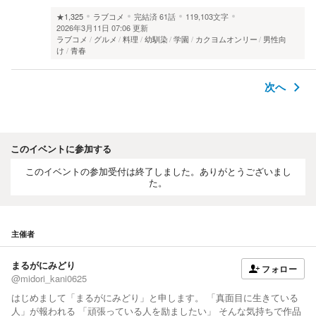
★1,325
ラブコメ
完結済
61話
119,103文字
2026年3月11日 07:06 更新
ラブコメ
グルメ
料理
幼馴染
学園
カクヨムオンリー
男性向
け
青春
次へ
このイベントに参加する
このイベントの参加受付は終了しました。ありがとうございまし
た。
主催者
まるがにみどり
フォロー
@midori_kani0625
はじめまして「まるがにみどり」と申します。 「真面目に生きている
人」が報われる 「頑張っている人を励ましたい」 そんな気持ちで作品