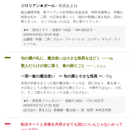
ジロリアン★ガール
／
前原あまね
超お嬢様学校・聖マリアンヌ女学院の生徒会長、神宮寺麗華は、学園の
校規を乱す「二郎」の正体を暴くべく、純白の制服に身を包み、店内に
降り立った。 そこで出会ったのは、同じ聖マリアンヌ…
★8
現代ドラマ
連載中
163話
494,929文字
2026年8月8日 00:00 更新
お嬢様
学園
二郎
グルメ
フードバトル
コメディ
ギャグ
ライ
トノベル
Sig
旬の膳の礼に、魔法使いは小さな怪異をほどく
しなもん
聖人だらけの宿に漂う、春の困りごと
一宿一飯の魔法使い 〜 旬の膳と小さな怪異 〜
／
Sig
灰色の外套をまとった旅の魔法使いリュカは、宿に泊まり、飯を食べ、
その礼として土地の小さな綻びを整えていく。 大事件ではない。 けれ
ど、そこで暮らす人にとっては放っておけない。 …
★3
異世界ファンタジー
連載中
68話
174,143文字
2026年8月7日 21:00 更新
ほのぼの
男主人公
群像劇
魔法使い
旅
怪異
AI本文利用
転生チートと本格を共存させても別にいいんじゃないかって
深酒佞