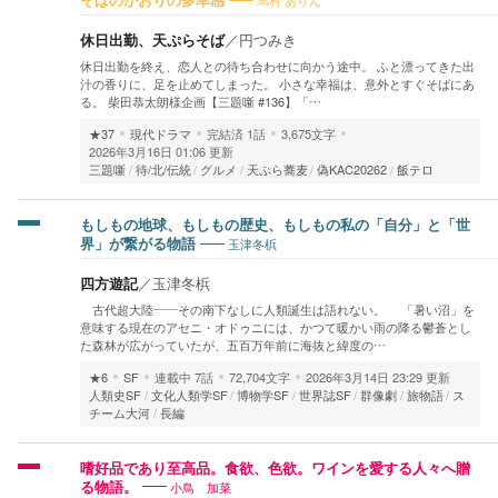
馬村 ありん
そばのかおりの多幸感
休日出勤、天ぷらそば
／
円つみき
休日出勤を終え、恋人との待ち合わせに向かう途中。 ふと漂ってきた出
汁の香りに、足を止めてしまった。 小さな幸福は、意外とすぐそばにあ
る。 柴田恭太朗様企画【三題噺 #136】「…
★37
現代ドラマ
完結済
1話
3,675文字
2026年3月16日 01:06 更新
三題噺
待/北/伝統
グルメ
天ぷら蕎麦
偽KAC20262
飯テロ
もしもの地球、もしもの歴史、もしもの私の「自分」と「世
玉津冬梹
界」が繋がる物語
四方遊記
／
玉津冬梹
古代超大陸――その南下なしに人類誕生は語れない。 「暑い沼」を
意味する現在のアセニ・オドゥニには、かつて暖かい雨の降る鬱蒼とし
た森林が広がっていたが、五百万年前に海抜と緯度の…
★6
SF
連載中
7話
72,704文字
2026年3月14日 23:29 更新
人類史SF
文化人類学SF
博物学SF
世界誌SF
群像劇
旅物語
ス
チーム大河
長編
嗜好品であり至高品。食欲、色欲。ワインを愛する人々へ贈
小鳥 加菜
る物語。