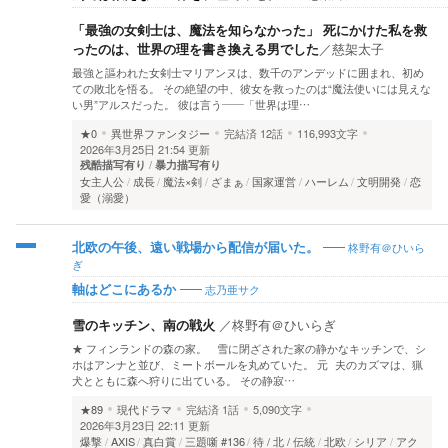
「最強の女剣士は、魔法を知らなかった」 死にかけた私を救
ったのは、世界の理を書き換える男でした
／
慈架太子
最強と謳われた女剣士マリアンヌは、数千のアンデッドに囲まれ、初め
ての敗北を悟る。 その絶望の中、彼女を救ったのは“魔法使いには見えな
い男”アルスだった。 彼は言う――「世界は理…
★0
異世界ファンタジー
完結済
12話
116,993文字
2026年3月25日 21:54 更新
残酷描写有り
暴力描写有り
女主人公
成長
魔法×剣
ざまぁ
国家運営
ハーレム
文明開発
恋
愛（溺愛）
柊野有＠ひいら
北欧の午後、遠い戦場から配信が届いた。
ぎ
志乃亜サク
軸はどこにあるか
雪のキッチン、南の戦火
／
柊野有＠ひいらぎ
★ フィンランドの森の家。 雪に閉ざされた家の静かなキッチンで、シ
ホはアンナと並び、ミートボールを丸めていた。 元 夫のカズマは、猟
犬とともに森へ狩りに出ている。 その静寂…
★89
現代ドラマ
完結済
1話
5,090文字
2026年3月23日 22:11 更新
爆撃
AXIS
真白賞
三題噺 #136
待 / 北 / 伝統
北欧
シリア
アク