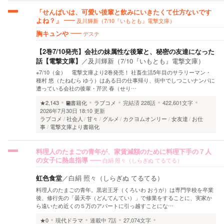
「せんぱいは、可愛い後輩と飲みにいきたくて仕方ないです
及川輝新（7/10『いもとも』電撃文庫）
よね？」
デステ
胸キュンや
【2巻7/10発売】会社の妹属性な後輩と、秘密の友達になった
話【電撃文庫】
／
及川輝新（7/10『いもとも』電撃文庫）
※7/10（金） 電撃文庫より2巻発売！ 社畜生活5年目のサラリーマン・
種村 悠（たねむら ゆう）はある日の仕事帰り、街中でしつこいナンパに
遭っている会社の後輩・芹沢 春（せり…
★2,143
書籍化
ラブコメ
完結済
228話
422,601文字
2026年7月30日 18:10 更新
ラブコメ
社会人
甘々
グルメ
カクヨムオンリー
女友達
お仕
事
電撃文庫より書籍化
料理人のたまごの青年が、家賃減額のために料理下手の７人
白絹 照々（しらぎぬ てるてる）
の女子に熱血指導
虹色食堂
／
白絹 照々（しらぎぬ てるてる）
料理人のたまごの青年。黒岩王牙（くろいわ おうが）は専門学校を卒業
後、修行先の「曇天亭（どんてんてい）」で修業をすることに、実家か
ら遠いため近くの５万のアパートに引っ越すことにな…
★0
現代ドラマ
連載中
7話
27,074文字