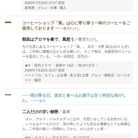
2026年7月29日 07:37 更新
群馬県
グルメ
仕事
隣人
コーヒーショップ「風」は心に寄り添う一杯のコーヒーをご
夜空たけし
提供しております
朝凪はアロマを奏で、風想う
／
夜空たけし
九十九里にあるコーヒーショップ「風」。 店主・大野 凪(おおの なぎ)
は、二年前に腰痛の父から店を継いだ。 そこで毎日、自家焙煎のコーヒ
ーを提供している。 一日一名限定、百円の…
★4
現代ドラマ
連載中
14話
56,241文字
2026年7月22日 20:27 更新
ハートフル
カフェ
お仕事
富士見L文庫
グルメ
喫茶店
ロースタ
リー
珈琲
——雨が降る日。彼女と食べるお菓子は甘く特別な味がし
嘉幸
た。
二人だけの甘い秘密
／
嘉幸
オレ、アルド・ベルナルディには今、片思いをしている女性がいる。
いつもはクールだけど、花が咲いたような笑みが素敵なとても綺麗な
人。二年前の春に一目惚れしてから、オレはずっと彼…
★9
ラブコメ
完結済
6話
46,742文字