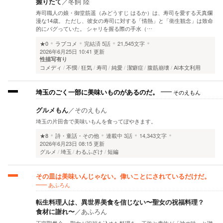
握りたて
／
冬飼 陸
寿司職人の娘・御堂筋遥（みどうすじ はるか）は、寿司を愛する天真爛
漫な14歳。 ただし、彼女の寿司に対する「情熱」と「衛生観念」は致命
的にバグっていた。 シャリを握る際の手水（…
★0
ラブコメ
完結済
5話
21,545文字
2026年6月25日 10:41 更新
性描写有り
コメディ
不憫
狂気
寿司
純愛
潔癖症
腹筋崩壊
AI本文利用
そのえもん
埼玉のごく一部に美味いものがあるのだ。
グルメもん
／
そのえもん
埼玉の片田舎で美味いもんを食ってぼやきます。
★8
詩・童話・その他
連載中
3話
14,343文字
2026年6月23日 08:15 更新
グルメ
埼玉
わるふざけ
短編
その皿は美味いんじゃない。偉いことにされているだけだ。
あふろん
転生料理人は、異世界美食を信じない〜聖女の祝福料理？
食材に謝れ〜
／
あふろん
王宮聖餐会。 聖女が祝福を込めた料理を、王族と貴族が「神の味」と讃