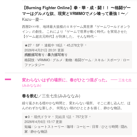
【Burning Fighter Online】拳・華・成・闘！！ 〜格闘ゲー
マーはグルメな奴、現実とVRMMOでメシ喰って最強！〜
／
Kazu―慶―
西暦2☓☓☓年、地球最大規模のＶＲゲーム異世界『ゲームワールドオンラ
イン』の創生。 これにより『ゲームで世界が動く時代』を実現させた
【ゲーム超次元時代】が到来した。 そんな時代…
★27
SF
連載中
18話
45,278文字
2026年4月21日 20:31 更新
残酷描写有り
暴力描写有り
格闘技
VRMMO
グルメ
動物
格闘ゲーム
スキル
スポーツ
ロー
ファンタジー
三生七生
変わらないはずの場所に、春がひとつ混ざった。
(みみななみ)
春を飲む
／
三生七生(みみななみ)
繰り返される穏やかな時間と、変わらない場所。 そこに差し込んだ、ほ
んのわずかな新しさ。 何気ない朝のひとときを描く、静かな物語。
★0
現代ドラマ
完結済
1話
757文字
2026年4月6日 15:17 更新
短編
ショートストーリー
珈琲
コーヒー
日常
ひとり時間
隠れ
家
静かな物語