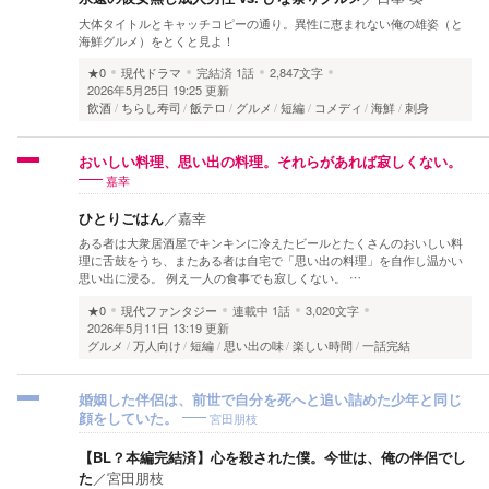
大体タイトルとキャッチコピーの通り。異性に恵まれない俺の雄姿（と
海鮮グルメ）をとくと見よ！
★0
現代ドラマ
完結済
1話
2,847文字
2026年5月25日 19:25 更新
飲酒
ちらし寿司
飯テロ
グルメ
短編
コメディ
海鮮
刺身
おいしい料理、思い出の料理。それらがあれば寂しくない。
嘉幸
ひとりごはん
／
嘉幸
ある者は大衆居酒屋でキンキンに冷えたビールとたくさんのおいしい料
理に舌鼓をうち、またある者は自宅で「思い出の料理」を自作し温かい
思い出に浸る。 例え一人の食事でも寂しくない。 …
★0
現代ファンタジー
連載中
1話
3,020文字
2026年5月11日 13:19 更新
グルメ
万人向け
短編
思い出の味
楽しい時間
一話完結
婚姻した伴侶は、前世で自分を死へと追い詰めた少年と同じ
宮田朋枝
顔をしていた。
【BL？本編完結済】心を殺された僕。今世は、俺の伴侶でし
た
／
宮田朋枝