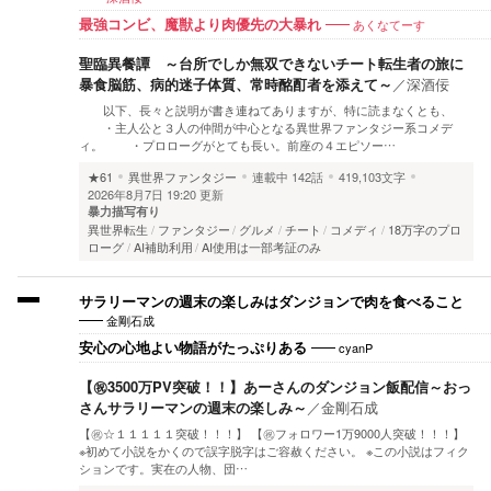
あくなてーす
最強コンビ、魔獣より肉優先の大暴れ
聖臨異餐譚 ～台所でしか無双できないチート転生者の旅に
暴食脳筋、病的迷子体質、常時酩酊者を添えて～
／
深酒佞
以下、長々と説明が書き連ねてありますが、特に読まなくとも、
・主人公と３人の仲間が中心となる異世界ファンタジー系コメデ
ィ。 ・プロローグがとても長い。前座の４エピソー…
★61
異世界ファンタジー
連載中
142話
419,103文字
2026年8月7日 19:20 更新
暴力描写有り
異世界転生
ファンタジー
グルメ
チート
コメディ
18万字のプロ
ローグ
AI補助利用
AI使用は一部考証のみ
サラリーマンの週末の楽しみはダンジョンで肉を食べること
金剛石成
cyanP
安心の心地よい物語がたっぷりある
【㊗️3500万PV突破！！】あーさんのダンジョン飯配信～おっ
さんサラリーマンの週末の楽しみ～
／
金剛石成
【㊗️☆１１１１１突破！！！】 【㊗️フォロワー1万9000人突破！！！】
※初めて小説をかくので誤字脱字はご容赦ください。 ※この小説はフィク
ションです。実在の人物、団…