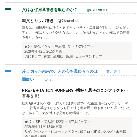
@Overwhelm
父はなぜ河童巻きを頼むのか？
親父とカッパ巻き
／
@Overwhelm
親父は、回転寿司に行くと必ずカッパ巻きを二皿ほど頼む。 訳を聞い
ても、「俺はカッパが好きなんだ」としか言わなかった。俺はその理由
を知りたかった。
★3
現代ドラマ
完結済
1話
7,079文字
2026年4月2日 20:53 更新
現代ドラマ
家族
認知症
短編
ヒューマンドラマ
蒼井 刹那
冷え切った未来で、人の心を温めるものは
もんも
面白い
PREFER-TATION RUNNERS -嗜好と思考のコンフリクト-
／
蒼井 刹那
山野辺(やまのべ)源二(げんじ)は夢を諦め、社畜生活を送るサラリーマ
ン。 社畜生活を送りながらも日々通う蕎麦屋に癒されていた源二だった
が、ある日、気が付けば見知らぬ場所にいた。 …
★17
SF
完結済
122話
457,810文字
2026年4月1日 18:00 更新
サイバーパンク
ヒューマンドラマ
飯テロ
SF飯
グルメ
未来転
移
義体
電脳