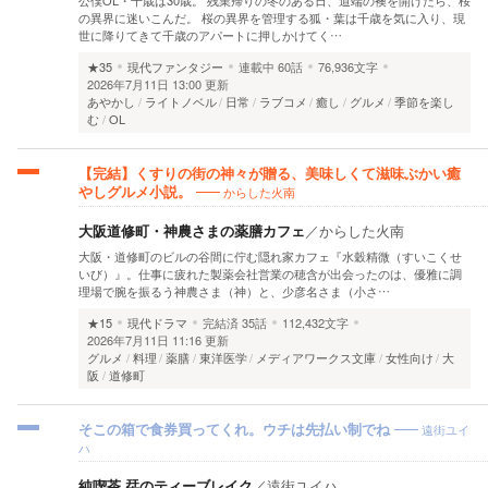
公僕OL・千歳は30歳。 残業帰りの冬のある日、道端の襖を開けたら、桜
の異界に迷いこんだ。 桜の異界を管理する狐・葉は千歳を気に入り、現
世に降りてきて千歳のアパートに押しかけてく…
★35
現代ファンタジー
連載中
60話
76,936文字
2026年7月11日 13:00 更新
あやかし
ライトノベル
日常
ラブコメ
癒し
グルメ
季節を楽し
む
OL
【完結】くすりの街の神々が贈る、美味しくて滋味ぶかい癒
からした火南
やしグルメ小説。
大阪道修町・神農さまの薬膳カフェ
／
からした火南
大阪・道修町のビルの谷間に佇む隠れ家カフェ『水穀精微（すいこくせ
いび）』。仕事に疲れた製薬会社営業の穂含が出会ったのは、優雅に調
理場で腕を振るう神農さま（神）と、少彦名さま（小さ…
★15
現代ドラマ
完結済
35話
112,432文字
2026年7月11日 11:16 更新
グルメ
料理
薬膳
東洋医学
メディアワークス文庫
女性向け
大
阪
道修町
遠街ユイ
そこの箱で食券買ってくれ。ウチは先払い制でね
ハ
純喫茶 栞のティーブレイク
／
遠街ユイハ