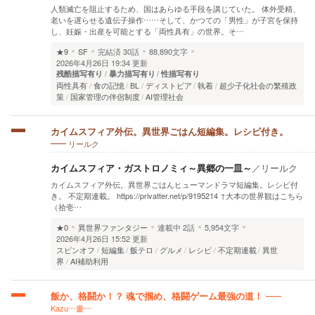
人類滅亡を阻止するため、国はあらゆる手段を講じていた。 体外受精、
老いを遅らせる遺伝子操作……そして、かつての「男性」が子宮を保持
し、妊娠・出産を可能とする「両性具有」の世界。そ…
★9
SF
完結済
30話
88,890文字
2026年4月26日 19:34 更新
残酷描写有り
暴力描写有り
性描写有り
両性具有
食の記憶
BL
ディストピア
執着
超少子化社会の繁殖政
策
国家管理の伴侶制度
AI管理社会
カイムスフィア外伝。異世界ごはん短編集。レシピ付き。
リールク
カイムスフィア・ガストロノミィ～異郷の一皿～
／
リールク
カイムスフィア外伝。異世界ごはんヒューマンドラマ短編集。レシピ付
き。 不定期連載。 https://privatter.net/p/9195214 ↑大本の世界観はこちら
（拾壱…
★0
異世界ファンタジー
連載中
2話
5,954文字
2026年4月26日 15:52 更新
スピンオフ
短編集
飯テロ
グルメ
レシピ
不定期連載
異世
界
AI補助利用
飯か、格闘か！？ 魂で掴め、格闘ゲーム最強の道！
Kazu―慶―