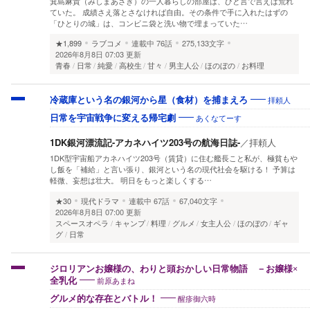
箕島麻貴（みしまあさき）の一人暮らしの部屋は、ひと言で言えば荒れ
ていた。 成績さえ落とさなければ自由。その条件で手に入れたはずの
「ひとりの城」は、コンビニ袋と洗い物で埋まっていた…
★1,899
ラブコメ
連載中
76話
275,133文字
2026年8月8日 07:03 更新
青春
日常
純愛
高校生
甘々
男主人公
ほのぼの
お料理
拝頼人
冷蔵庫という名の銀河から星（食材）を捕まえろ
あくなてーす
日常を宇宙戦争に変える帰宅劇
1DK銀河漂流記-アカネハイツ203号の航海日誌-
／
拝頼人
1DK型宇宙船アカネハイツ203号（賃貸）に住む艦長こと私が、極貧もや
し飯を「補給」と言い張り、銀河という名の現代社会を駆ける！ 予算は
軽微、妄想は壮大。 明日をもっと楽しくする…
★30
現代ドラマ
連載中
67話
67,040文字
2026年8月8日 07:00 更新
スペースオペラ
キャンプ
料理
グルメ
女主人公
ほのぼの
ギャ
グ
日常
ジロリアンお嬢様の、わりと頭おかしい日常物語 －お嬢様×
前原あまね
全乳化
醒疹御六時
グルメ的な存在とバトル！