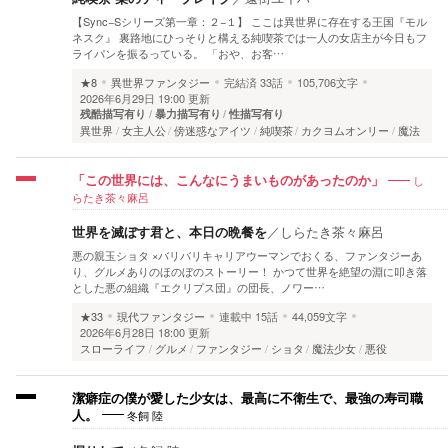
【Sync−Sシリーズ第一章：２−１】 ここは異世界に存在する王国『モル
ネスク』 裏路地にひっそりと構える純喫茶では一人の女店主が今日もフ
ライパンを振るっている。 「おや、お客…
★8
異世界ファンタジー
完結済
33話
105,706文字
2026年6月29日 19:00 更新
残酷描写有り
暴力描写有り
性描写有り
異世界
女主人公
傍迷惑なアイツ
純喫茶
カクヨムオンリー
魔法
し
「この世界には、こんなにうまいものがあったのか」
らたき茶々麻呂
世界を滅ぼす君と、本日の晩餐を
／
しらたき茶々麻呂
悪の親玉ショタ ×バリバリキャリアウーマンでおくる、ファンタジーあ
り、グルメありのほのぼのストーリー！ かつて世界を絶望の淵に叩き落
とした悪の組織『エクリプス団』の団長、ノワー…
★33
現代ファンタジー
連載中
15話
44,059文字
2026年6月28日 18:00 更新
スローライフ
グルメ
ファンタジー
ショタ
魔法少女
悪役
潔癖症の僕が愛した少女は、最高に不衛生で、最強の寿司職
冬飼 陸
人。