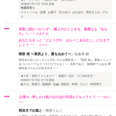
2026年7月17日 13:00 更新
性描写有り
ライトノベル
恋愛
お菓子
万人向け
ほのぼの
男性主人公
グル
メ
深夜に読むべからず──極上のひとときを、親愛なる〝あな
佐倉井 鱓
た〟へ
あなたもきっと「どようびの はらぺこあおむし」になるで
・みすみ・
しょう
喫茶 桜 〜厨房より、愛を込めて〜
／
佐倉井 鱓
桜並木の丘にひっそりと佇む 小さな喫茶店── 〝喫茶 桜〟 看板メニュー
は コーヒーでもケーキだけでもなく── 店長であり、陰陽師でもある 櫻
塚時也そのものが紡ぎ出す 一…
★116
現代ファンタジー
連載中
13話
117,633文字
2026年7月15日 21:15 更新
飯テロ
異能力
陰陽師
短編
喫茶店
料理
グルメ
料理男子
南部り
公僕OL×押しかけ狐のほのぼの同居&グルメライフ
んご
桜並木でお狐と
／
南部りんご