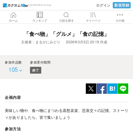
新規登録
ログイン
KADOKAWA Group
ホーム
ランキング
小説を探す
マイページ
その他
「食べ物」「グルメ」「食の記憶」
主催者：
まるがにみどり
2026年3月3日 20:19 作成
参加作品数
参加受付期間
105
終了
企画内容
美味しい物や、食べ物にまつわる喜怒哀楽、悲喜交々の記憶、ストーリ
ィがありましたら、皆で集いましょう
参加方法