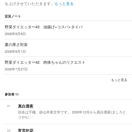
を上げさせていただきます。
もっと見る
近況ノート
野菜ダイエッター43 油揚げ×コスパ×タイパ
2026年8月8日
夏の寒さ対策
2026年8月1日
野菜ダイエッター42 肉体ちゃんのリクエスト
2026年7月27日
もっと見る
86
参加者
真白透夜
#1
旧名は千織、@山羊座文学です。 2025年12月から真白透夜(ましろと
うや)に…
宵宮祀花
#2