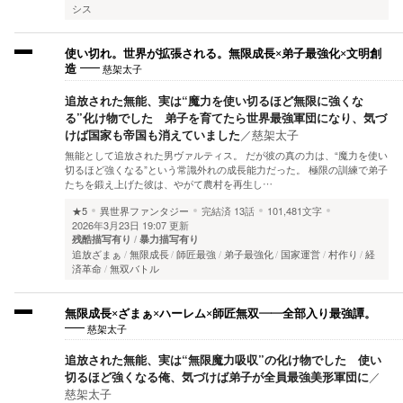
シス
使い切れ。世界が拡張される。無限成長×弟子最強化×文明創
慈架太子
造
追放された無能、実は“魔力を使い切るほど無限に強くな
る”化け物でした 弟子を育てたら世界最強軍団になり、気づ
けば国家も帝国も消えていました
／
慈架太子
無能として追放された男ヴァルティス。 だが彼の真の力は、“魔力を使い
切るほど強くなる”という常識外れの成長能力だった。 極限の訓練で弟子
たちを鍛え上げた彼は、やがて農村を再生し…
★5
異世界ファンタジー
完結済
13話
101,481文字
2026年3月23日 19:07 更新
残酷描写有り
暴力描写有り
追放ざまぁ
無限成長
師匠最強
弟子最強化
国家運営
村作り
経
済革命
無双バトル
無限成長×ざまぁ×ハーレム×師匠無双――全部入り最強譚。
慈架太子
追放された無能、実は“無限魔力吸収”の化け物でした 使い
切るほど強くなる俺、気づけば弟子が全員最強美形軍団に
／
慈架太子