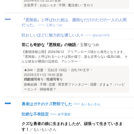
2025年9月7日 22:25 更新
女装男子
おねショタ
不憫
魔法使い
甘ロリ
『悪辣姫』と呼ばれた姫は、臆病なだけのただの一人の人間
玉響なつめ
だった。
@enisi1978
狂おしいほどに魅力的な優しい人々
世にも奇妙な『悪辣姫』の物語
／
玉響なつめ
【書籍情報公開】2024/06/12 アリアンローズ様から発売となります。
『悪辣姫』と呼ばれるヘレナは我が儘で、誰も近寄らない孤高の姫。 そ
んな彼女が隣国の辺境伯、アレンデー…
★244
恋愛
完結済
133話
225,741文字
2023年3月11日 19:00 更新
残酷描写有り
性描写有り
政略結婚
不憫
恋愛
異世界ファンタジー
溺愛
ざまぁ？
ハッピ
ーエンド
姉妹格差？
もいもいさん
勇者はガチのクズ野郎でした
水守透亜
壮絶な不幸設定
クズな勇者の娘に生まれましたが、頑張って生きていきま
す！
／
もいもいさん