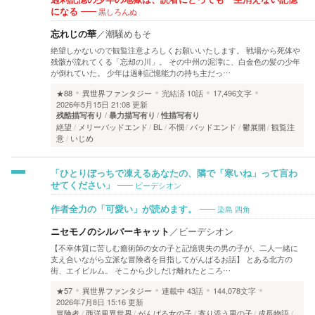
黒しろんぬ
になる
忘れじの華
／
潮騒めもそ
絶望しかないので観覧注意よろしくお願いいたします。 戦場から死体や
残骸が流れてくる「忘却の川」。 その中州の泥濘に、白金色の髪の少年
が倒れていた。 少年は過剰記憶能力の持ち主だっ…
★88
異世界ファンタジー
完結済
10話
17,496文字
2026年5月15日 21:08 更新
残酷描写有り
暴力描写有り
性描写有り
絶望
メリーバッドエンド
BL
不憫
バッドエンド
鬱展開
観覧注
意
いじめ
「ひとりぼっちで凍えるあなたの、隣で「寒いね」って言わ
ビーデシオン
せてください」
染島 四角
作者全力の「可愛い」が読めます。
ニセモノのシルバーキャット
／
ビーデシオン
【不幸体質に苦しむ癒術師の女の子と記憶喪失の男の子が、二人一緒に
支え合いながら立派な冒険者を目指してがんばるお話】 とある北方の
街、エイビルム。 そこから少しだけ離れたところ…
★57
異世界ファンタジー
連載中
43話
144,078文字
2026年7月8日 15:16 更新
冒険者
西洋風異世界
がんばる女の子
寄り添う男の子
成長物語