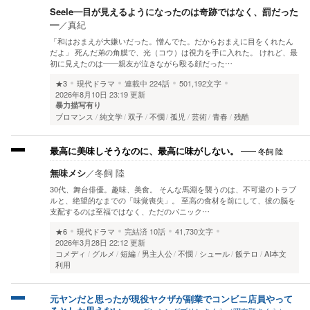
Seele―目が見えるようになったのは奇跡ではなく、罰だった
―
／
真紀
「和はおまえが大嫌いだった。憎んでた。だからおまえに目をくれたん
だよ」 死んだ弟の角膜で、光（コウ）は視力を手に入れた。 けれど、最
初に見えたのは――親友が泣きながら殴る顔だった…
★3
現代ドラマ
連載中
224話
501,192文字
2026年8月10日 23:19 更新
暴力描写有り
ブロマンス
純文学
双子
不憫
孤児
芸術
青春
残酷
冬飼 陸
最高に美味しそうなのに、最高に味がしない。
無味メシ
／
冬飼 陸
30代、舞台俳優。趣味、美食。 そんな馬淵を襲うのは、不可避のトラブ
ルと、絶望的なまでの「味覚喪失」。 至高の食材を前にして、彼の脳を
支配するのは至福ではなく、ただのパニック…
★6
現代ドラマ
完結済
10話
41,730文字
2026年3月28日 22:12 更新
コメディ
グルメ
短編
男主人公
不憫
シュール
飯テロ
AI本文
利用
元ヤンだと思ったが現役ヤクザが副業でコンビニ店員やって