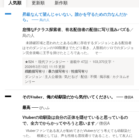
人気順
更新順
新作順
昇級なんて望んじゃいない。誰かを守るための力なんだか
烏の人
ら。
怠惰なFクラス探索者、有名配信者の配信に写り混みバズる
／
烏の人
未踏破区域と思われたとある山奥に存在するダンジョンとある配信者
はそのダンジョンの100階層までたどり着き、人類初のソロでのダンジョ
ン完全攻略に王手を掛けたところであった。 そ…
★524
現代ファンタジー
連載中
47話
103,370文字
2026年3月13日 11:15 更新
残酷描写有り
暴力描写有り
性描写有り
ダンジョン
主人公最強
気だるげ
配信
不憫
掲示板
カクヨムオ
ンリー
僧侶A
そのVtuber、俺の幼馴染だから気付いてください。
びぃふ
最高
Vtuberの幼馴染は自分の正体を隠せていると思っているの
で、全力でからかってやろうと思います
／
僧侶A
Vtuberファンである友人が勧めてきたVtuberがどう考えても幼馴染だ
った。 根拠としては、声も性格も普段通りであること。そして友人に