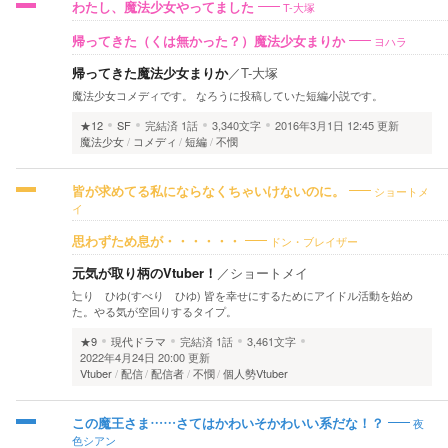
T-大塚
わたし、魔法少女やってました
ヨハラ
帰ってきた（くは無かった？）魔法少女まりか
帰ってきた魔法少女まりか
／
T-大塚
魔法少女コメディです。 なろうに投稿していた短編小説です。
★12
SF
完結済
1話
3,340文字
2016年3月1日 12:45 更新
魔法少女
コメディ
短編
不憫
ショートメ
皆が求めてる私にならなくちゃいけないのに。
イ
ドン・ブレイザー
思わずため息が・・・・・・
元気が取り柄のVtuber！
／
ショートメイ
辷り ひゆ(すべり ひゆ) 皆を幸せにするためにアイドル活動を始め
た。やる気が空回りするタイプ。
★9
現代ドラマ
完結済
1話
3,461文字
2022年4月24日 20:00 更新
Vtuber
配信
配信者
不憫
個人勢Vtuber
夜
この魔王さま……さてはかわいそかわいい系だな！？
色シアン