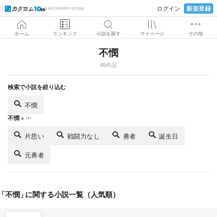
新規登録
ログイン
KADOKAWA Group
ホーム
ランキング
小説を探す
マイページ
その他
不憫
66作品
検索で小説を絞り込む
不憫
不憫 × …
片思い
戦闘力なし
勇者
誕生日
元勇者
「
不憫
」
に関する小説一覧（人気順）