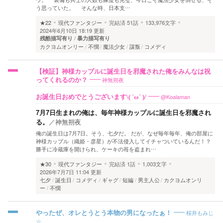
う思っていた。 そんな時、日本支…
★22
現代ファンタジー
完結済
51話
133,976文字
2024年6月10日 18:19 更新
残酷描写有り
暴力描写有り
カクヨムオンリー
不憫
魔法少女
謀叛
コメディ
【検証】神様カップルに誕生日を邪魔された俺をみんなは祝
神無朔夜
ってくれるのか？
@Koalaman
お誕生日おめでとうございます\( ´ω` )/
7月7日生まれの俺は、毎年神様カップルに誕生日を邪魔され
る。
／
神無朔夜
俺の誕生日は7月7日。そう、七夕だ。 だが、なぜ毎年毎年、俺の部屋に
神様カップル（織姫・彦星）が不法侵入してイチャついているんだ！？
勝手に冷蔵庫を開けられ、ケーキの苺を盗まれ…
★30
現代ファンタジー
完結済
1話
1,003文字
2026年7月7日 11:04 更新
七夕
誕生日
コメディ
ギャグ
短編
男主人公
カクヨムオンリ
ー
不憫
桜井もみじ
やったぜ、オレとうとう本物の男になったぁ！
☆