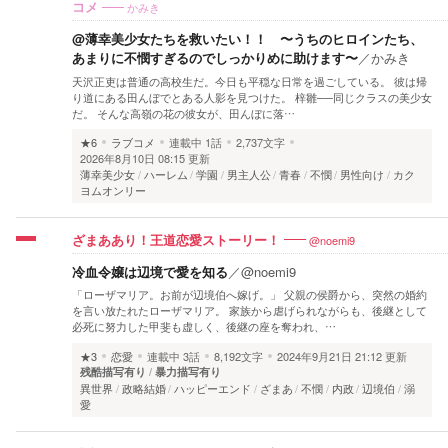
かみき
コメ
@薄幸美少女たちを救いたい！！ 〜うちのヒロインたち、
あまりに不憫すぎるのでしっかりめに助けます〜
／
かみき
天沢正吏は普通の高校生だ。今日も平穏な日常を過ごしている。 彼は帰
り道にある田んぼでとある人影を見つけた。 梓雛──同じクラスの美少女
だ。 そんな高嶺の花の彼女が、田んぼに落…
★6
ラブコメ
連載中
1話
2,737文字
2026年8月10日 08:15 更新
薄幸美少女
ハーレム
学園
男主人公
青春
不憫
男性向け
カク
ヨムオンリー
@noemi9
ざまああり！王道恋愛ストーリー！
冷血令嬢は辺境で愛を知る
／
@noemi9
「ローザマリア。お前が辺境伯へ嫁げ。」 父親の侯爵から、突然の婚約
を言い放たれたローザマリア。 家族から虐げられながらも、後継として
必死に努力した甲斐も虚しく、後継の座を奪われ、…
★3
恋愛
連載中
3話
8,192文字
2024年9月21日 21:12 更新
残酷描写有り
暴力描写有り
異世界
政略結婚
ハッピーエンド
ざまあ
不憫
内政
辺境伯
溺
愛