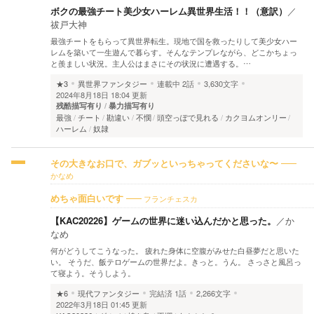
ボクの最強チート美少女ハーレム異世界生活！！（意訳）
／
祓戸大神
最強チートをもらって異世界転生。現地で国を救ったりして美少女ハー
レムを築いて一生遊んで暮らす。そんなテンプレながら、どこかちょっ
と羨ましい状況。主人公はまさにその状況に遭遇する。…
★3
異世界ファンタジー
連載中
2話
3,630文字
2024年8月18日 18:04 更新
残酷描写有り
暴力描写有り
最強
チート
勘違い
不憫
頭空っぽで見れる
カクヨムオンリー
ハーレム
奴隷
その大きなお口で、ガブッといっちゃってくださいな〜
かなめ
フランチェスカ
めちゃ面白いです
【KAC20226】ゲームの世界に迷い込んだかと思った。
／
か
なめ
何がどうしてこうなった。 疲れた身体に空腹がみせた白昼夢だと思いた
い。 そうだ、飯テロゲームの世界だよ。きっと。うん。 さっさと風呂っ
て寝よう。そうしよう。
★6
現代ファンタジー
完結済
1話
2,266文字
2022年3月18日 01:45 更新