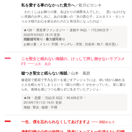
私を愛する事のなかった貴方へ
／
歌川ピロシキ
わたくしはお飾りの妻、名ばかりの侯爵夫人でした。 思いもかけな
い求婚のお申し出に、あの女嫌いの「氷の貴公子」エルネスト・タシト
ゥルヌ様のお心を射止めたのだと有頂天になったのは…
★120
異世界ファンタジー
連載中
94話
172,693文字
2022年9月6日 18:15 更新
残酷描写有り
暴力描写有り
お飾り妻
メリバ
不憫
ヤンデレ
浮気
共依存
BL?
両片思い
ニセ聖女と眠れない海賊の、けっして押し倒せないラブコメ
山本 風碧
FT
嘘つき聖女と眠らない海賊
／
山本 風碧
修道院で窮屈で平凡な日々を過ごすアンジェラには、幼い頃から触れる
と人を眠らせてしまうという《眠りの呪い》がかかっていた。 皆に避け
られ、孤独を感じつつも腐らずに生きていたアンジェ…
★58
恋愛
完結済
32話
90,639文字
2019年7月11日 19:51 更新
海賊
聖女
秘密
不憫
潮騒めもそ
一生、僕を忘れられなくしてあげますよ
過剰記憶の少年の地獄は、読者にとっても一生消えない記憶