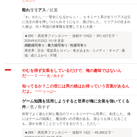
お休み中
殴れリリアス
／
紅葉
「わ、わたし……聖女になるからっ！」 ヒキニート系少女リリアスは父
に当主の座を押しつけられそうになり、逃げ出した。 リリアスの生まれ
た家は、代々帝国の将軍職を世襲してきた大貴…
★350
異世界ファンタジー
連載中
104話
351,427文字
2024年6月23日 10:18 更新
残酷描写有り
暴力描写有り
性描写有り
異世界
百合
電波系ヒロイン
巻き込まれ
コメディ・ギャグ
最
強
成り上がり
不憫
やむを得ず女装をしているだけで、俺の趣味ではないん
恵ノ島すず
だ……！
知ってるか？この世には男の娘はお得っていう言葉があるん
りーぱー
だよ。
ゲーム知識を活用しようすると世界が俺に女装を強いてくる
件
／
恵ノ島すず
前世でよく遊んだ剣と魔法のファンタジーゲーム世界に、転生した。 俺
にはゲームの知識と、魔法使いの才能がある。 誰よりも強くなること
も、誰かを救うことだってできるだろう。 ただし…
★269
異世界ファンタジー
連載中
14話
48,366文字