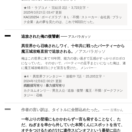
★15
ラブコメ
完結済
2話
3,723文字
2025年3月21日 03:47 更新
KAC20254
ボーイズラブ
ＢＬ
不憫
ストーカー
会社員
ブラッ
ク企業
あの夢を見たのは、これで9回目だった。
アスパラガッソ
追放された俺の復讐劇
異世界から召喚されしワイ、十年共に戦ったパーティーから
魔王城攻略直前で追放される。
／
アスパラガッソ
俺はこの世界に来て10年間、能力の使い過ぎで五感がすっかりボロボロ
になっていた。 そのせいで、パーティーの足手まといになった俺は、遂
に魔王城攻略前日にクビ宣言を受けた。 メンバー…
★4
異世界ファンタジー
連載中
7話
25,205文字
2024年12月6日 00:21 更新
残酷描写有り
暴力描写有り
カクヨムオンリ―
男主人公
追放
復讐
魔王
不憫
ダークファン
タジー
召喚
古博かん
作者の言い訳は、タイトルに全部込めたった。
一年ぶりの登場にもかかわらず一言も発することなく、た
だ、ねぎまを串から外していた本間くんにスポットを当て、
オチをつけるためだけに連作スピンオフという暴挙に出た