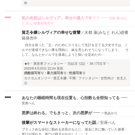
作
水都 蓮(みな
私の名前はシルヴィア。幸せの達人です！！
と れん)@書籍発売中
貧乏令嬢シルヴィアの幸せな復讐
／
水都 蓮(みなと れん)@書
籍発売中
自分を拾った「父」のためにスリをして生計を立てる少女サラは、ノ
ルマが達成できない事を理由に、妹を売られそうになってしまう。 そ
して、なんとかノルマを達成しようと狙いを定めたの…
★9
異世界ファンタジー
完結済
12話
39,175文字
2023年4月20日 22:04 更新
残酷描写有り
暴力描写有り
性描写有り
カクヨムオンリー
貧乏令嬢
不憫
ファンタジー
女性向け
女主人
公
あなたの睡眠時間も現在位置も、心拍数も全部知ってる
安座ぺん
一色あかり
悪夢は終わる。でもきっと、次の悪夢が
後輩がスマートなストーカーになってた話
／
安座ぺん
ブラックめな会社に勤める吉良のもとに、過去に共に働いていた後輩・
坂口が現れる。坂口は様子がおかしく⋯⋯？