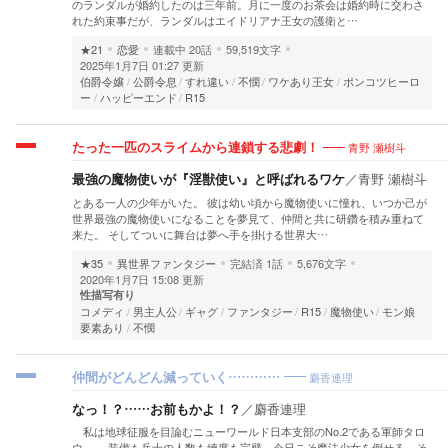
のランダルが婚約したのは三年前。月に一度のお茶会は婚約時に交わさ
れた約束事だが、ランダルはエイドリアナ王女の護衛と…
★21
恋愛
連載中
20話
59,519文字
2025年1月7日 01:27 更新
伯爵令嬢
公爵令息
すれ違い
不憫
ワケあり王女
ポンコツヒーロ
ー
ハッピーエンド
R15
青野 瀬樹斗
たった一匹のスライムから連鎖する悲劇！
最強の魔物使いが『淫獣使い』と呼ばれるワケ
／
青野 瀬樹斗
とある一人の少年がいた。 彼は幼い頃から魔物使いに憧れ、いつか己が
世界最強の魔物使いになることを夢見て、仲間と共に研鑽を積み重ねて
来た。 そしてついに舞台は夢へ手を掛ける世界大…
★35
異世界ファンタジー
完結済
1話
5,676文字
2020年1月7日 15:08 更新
性描写有り
コメディ
男主人公
ギャグ
ファンタジー
R15
魔物使い
モン娘
要素あり
不憫
麝香連理
仲間がどんどん減っていく…………
なっ！？……お前もかよ！？
／
麝香連理
私は地球征服を目論むニューワールド日本支部のNo.2である軍師タロ
ウ。 装備も兵士の人数も練度も完璧、今日こそ魔法少女を倒せる、そ