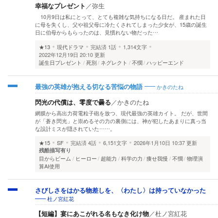
幸福なプレゼント
／
弥生
10月9日は私にとって、とても複雑な気持ちになる日だ。 産まれた日
に母を失くし、父や祖父母に冷たくされてしまった少女が、15歳の誕生
日に伯母からもらったのは、見慣れない物だった…
★13
現代ドラマ
完結済
1話
1,314文字
2022年12月19日 20:10 更新
誕生日プレゼント
死別
ネグレクト
不憫
ハッピーエンド
かきのたね
最強の英雄が抱える切なる苦悩の物語
閃光の代償は、零度で曇る
／
かきのたね
網膜から高出力荷電粒子砲を放つ、現代最強の英雄カイト。 だが、世間
が「蒼き閃光」と崇めるその力の裏側には、神が犯したあまりに真っ当
な設計ミスが隠されていた……。
★15
SF
完結済
4話
6,151文字
2026年1月10日 10:37 更新
残酷描写有り
目からビーム
ヒーロー
超能力
科学の力
痩せ我慢
不憫
物理演
算AI使用
さびしさをはかる物差しを、〈わたし〉は持っていなかった
杜ノ宮紅花
【短編】宴にあこがれる名もなき化け物
／
杜ノ宮紅花