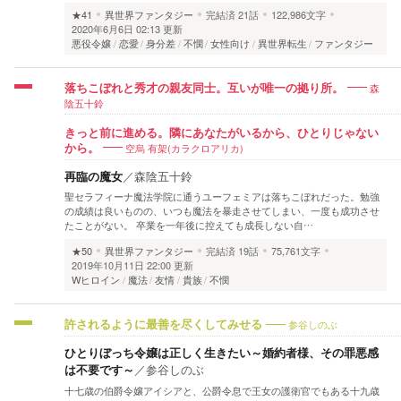
★41
異世界ファンタジー
完結済
21話
122,986文字
2020年6月6日 02:13 更新
悪役令嬢
恋愛
身分差
不憫
女性向け
異世界転生
ファンタジー
森
落ちこぼれと秀才の親友同士。互いが唯一の拠り所。
陰五十鈴
きっと前に進める。隣にあなたがいるから、ひとりじゃない
空烏 有架(カラクロアリカ)
から。
再臨の魔女
／
森陰五十鈴
聖セラフィーナ魔法学院に通うユーフェミアは落ちこぼれだった。勉強
の成績は良いものの、いつも魔法を暴走させてしまい、一度も成功させ
たことがない。 卒業を一年後に控えても成長しない自…
★50
異世界ファンタジー
完結済
19話
75,761文字
2019年10月11日 22:00 更新
Wヒロイン
魔法
友情
貴族
不憫
参谷しのぶ
許されるように最善を尽くしてみせる
ひとりぼっち令嬢は正しく生きたい～婚約者様、その罪悪感
は不要です～
／
参谷しのぶ
十七歳の伯爵令嬢アイシアと、公爵令息で王女の護衛官でもある十九歳