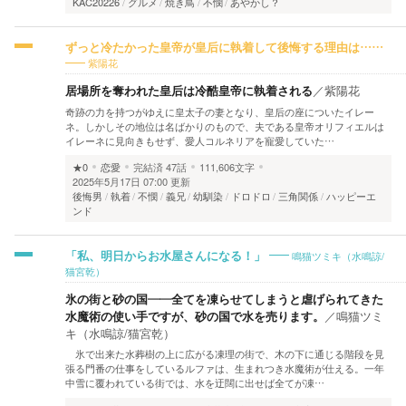
KAC20226
グルメ
焼き鳥
不憫
あやかし？
ずっと冷たかった皇帝が皇后に執着して後悔する理由は……
紫陽花
居場所を奪われた皇后は冷酷皇帝に執着される
／
紫陽花
奇跡の力を持つがゆえに皇太子の妻となり、皇后の座についたイレー
ネ。しかしその地位は名ばかりのもので、夫である皇帝オリフィエルは
イレーネに見向きもせず、愛人コルネリアを寵愛していた…
★0
恋愛
完結済
47話
111,606文字
2025年5月17日 07:00 更新
後悔男
執着
不憫
義兄
幼馴染
ドロドロ
三角関係
ハッピーエ
ンド
鳴猫ツミキ（水鳴諒/
「私、明日からお水屋さんになる！」
猫宮乾）
氷の街と砂の国――全てを凍らせてしまうと虐げられてきた
水魔術の使い手ですが、砂の国で水を売ります。
／
鳴猫ツミ
キ（水鳴諒/猫宮乾）
氷で出来た水葬樹の上に広がる凍理の街で、木の下に通じる階段を見
張る門番の仕事をしているルファは、生まれつき水魔術が仕える。一年
中雪に覆われている街では、水を迂闊に出せば全てが凍…