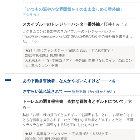
「いつもの賑やかな雰囲気をそのまま楽しめる番外編」
アタヲカオ
スカイブルーのトレジャーハンター番外編
／
桜井もみじ☆
カクヨムコンに参加中のスカイブルーのトレジャーハンター
https://kakuyomu.jp/works/822139836245678126 その番外編を書きまし
た。 「０…
★21
現代ファンタジー
完結済
28話
117,934文字
2026年6月29日 18:00 更新
入れ替わり
TS
学園コメディ
番外編
男勝りなヒロイン
凸凹コン
ビ
立ちション
不憫
衣谷一
あの下働き冒険者、なんかやばいんすけど
堅他不願（かたほかふがん）
さすらい流れ流されて
トーレムの調査報告書 奇妙な冒険者とギルドについて
／
衣
谷一
私は『お頭』様の指示でとあるギルドを調査することに。 お頭からはま
ともな情報は提供されず、ただ『奇妙な冒険者とギルド』とだけ。 不満
タラタラながら調査をする私が目にしたものは…
★18
異世界ファンタジー
完結済
4話
6,683文字
2021年12月15日 22:00 更新