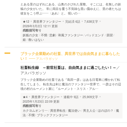
とある里のはずれにある、山奥のさびれた屋敷。 そこには、名無しの妖
狐の少女がいた。 常に両目を覆う不気味な黒い靄ゆえに、里の者たちは
彼女をこう呼ぶ――〈あれ〉と。 呪いの…
★12
異世界ファンタジー
完結済
6話
7,638文字
2026年3月2日 12:11 更新
残酷描写有り
妖狐の少女
不憫
悲劇
和風ファンタジー
バッドエンド
因習
姫
救いはない
ブラック企業勤めの社畜、異世界では自由気ままに暮らした
アスパラガッソ
い！
社畜転生録 ～前世社畜は、自由気ままに過ごしたい！～
／
アスパラガッソ
ブラック企業勤めの社畜である『島田一彦』はある日電車に轢かれて転
生してしまう。 転生先は剣と魔法のファンタジー世界で、一彦はその辺
境の村のルーメント家に『ルーメント・スリス・アル…
★4
異世界ファンタジー
連載中
9話
25,909文字
2025年1月23日 22:09 更新
残酷描写有り
カクヨムオンリ―
異世界転生
魔法使い
男主人公
ほのぼの？
魔
法
不憫
ブラックファンタジー