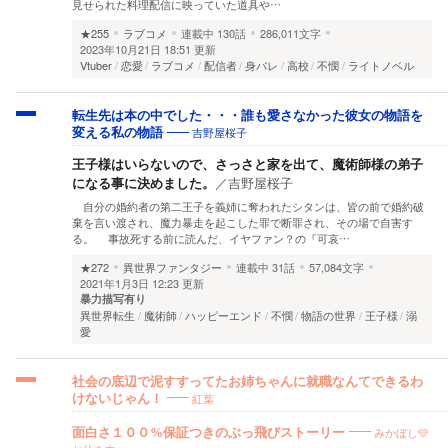
見せられた料理配信に映っていた道具や…
★255
ラブコメ
連載中
130話
286,011文字
2023年10月21日 18:51 更新
Vtuber
恋愛
ラブコメ
配信者
身バレ
高校
不憫
ライトノベル
転生先は本の中でした・・・誰も愛さなかった彼女の物語を
吉野屋桜子
変える私の物語
王子様はいらないので、さっさと家を出て、魔術師様の弟子
になる事に決めました。
／
吉野屋桜子
自分の婚約者の第二王子を義姉に奪われたシタンは、皆の前で婚約破
棄を言い渡され、魔力暴走を起こした罪で断罪され、その場で自害す
る。 事故死する前に読んだ、イヤファン？の『可哀…
★272
異世界ファンタジー
連載中
31話
57,084文字
2021年1月3日 12:23 更新
暴力描写有り
異世界転生
魔術師
ハッピーエンド
不憫
物語の世界
王子様
溺
愛
社会の底辺で泥すすってたお姉ちゃんに就職なんてできるわ
紅葉
けないじゃん！
みかぼし🩵
面白さ１００%保証つきのぶっ飛びストーリー