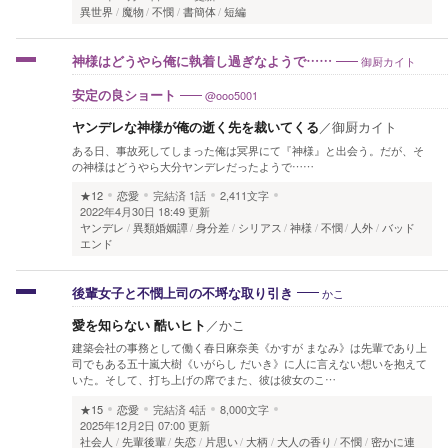
異世界
魔物
不憫
書簡体
短編
御厨カイト
神様はどうやら俺に執着し過ぎなようで……
@ooo5001
安定の良ショート
ヤンデレな神様が俺の逝く先を裁いてくる
／
御厨カイト
ある日、事故死してしまった俺は冥界にて『神様』と出会う。だが、そ
の神様はどうやら大分ヤンデレだったようで……
★12
恋愛
完結済
1話
2,411文字
2022年4月30日 18:49 更新
ヤンデレ
異類婚姻譚
身分差
シリアス
神様
不憫
人外
バッド
エンド
かこ
後輩女子と不憫上司の不埒な取り引き
愛を知らない 酷いヒト
／
かこ
建築会社の事務として働く春日麻奈美《かすが まなみ》は先輩であり上
司でもある五十嵐大樹《いがらし だいき》に人に言えない想いを抱えて
いた。そして、打ち上げの席でまた、彼は彼女のこ…
★15
恋愛
完結済
4話
8,000文字
2025年12月2日 07:00 更新
社会人
先輩後輩
失恋
片思い
大柄
大人の香り
不憫
密かに連