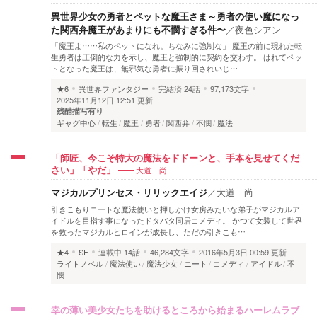
異世界少女の勇者とペットな魔王さま～勇者の使い魔になっ
た関西弁魔王があまりにも不憫すぎる件〜
／
夜色シアン
「魔王よ……私のペットになれ。ちなみに強制な」 魔王の前に現れた転
生勇者は圧倒的な力を示し、魔王と強制的に契約を交わす。 はれてペッ
トとなった魔王は、無邪気な勇者に振り回されいじ…
★6
異世界ファンタジー
完結済
24話
97,173文字
2025年11月12日 12:51 更新
残酷描写有り
ギャグ中心
転生
魔王
勇者
関西弁
不憫
魔法
「師匠、今こそ特大の魔法をドドーンと、手本を見せてくだ
大道 尚
さい」「やだ」
マジカルプリンセス・リリックエイジ
／
大道 尚
引きこもりニートな魔法使いと押しかけ女房みたいな弟子がマジカルア
イドルを目指す事になったドタバタ同居コメディ。 かつて女装して世界
を救ったマジカルヒロインが成長し、ただの引きこも…
★4
SF
連載中
14話
46,284文字
2016年5月3日 00:59 更新
ライトノベル
魔法使い
魔法少女
ニート
コメディ
アイドル
不
憫
幸の薄い美少女たちを助けるところから始まるハーレムラブ