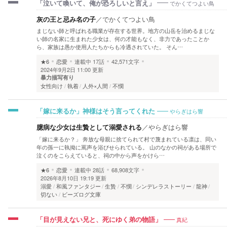
でかくてつよい鳥
「泣いて喚いて、俺が恐ろしいと言え」
灰の王と忌み名の子
／
でかくてつよい鳥
まじない師と呼ばれる職業が存在する世界。地方の山岳を治めるまじな
い師の名家に生まれた少女は、何の才能もなく、非力であったことか
ら、家族は愚か使用人たちからも冷遇されていた。 そん…
★6
恋愛
連載中
17話
42,571文字
2024年9月2日 11:00 更新
暴力描写有り
女性向け
執着
人外×人間
不憫
やらぎはら響
「嫁に来るか」神様はそう言ってくれた
臆病な少女は生贄として溺愛される
／
やらぎはら響
「嫁に来るか？」 奔放な母親に捨てられて村で蔑まれている凛は、同い
年の孫一に執拗に罵声を浴びせられている。 山のなかの祠がある場所で
泣くのをこらえていると、祠の中から声をかけら…
★6
恋愛
連載中
28話
68,908文字
2026年8月10日 19:19 更新
溺愛
和風ファンタジー
生贄
不憫
シンデレラストーリー
龍神
切ない
ビーズログ文庫
真紀
「目が見えない兄と、死にゆく弟の物語」