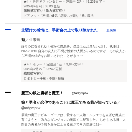
★1
異世界ファンタジー
連載中
5話
19,239文字
2024年4月4日 03:03 更新
残酷描写有り
暴力描写有り
ドアマット
不憫
健気
恋愛
水売り
旅
魔法
亜来輝
先駆けの感情は、手術台の上で取り除かれた
魁
／
亜来輝
好奇心に呑まれゆく確かな憎悪を、僕達はただ見たいだけ。 執筆日：
2022/10/10 自分の友人に不憫が性癖の人間がいるのですが、その友人か
ら不憫の供給をお願いされたことがきっ…
★4
ホラー
完結済
1話
3,847文字
2023年2月27日 22:42 更新
残酷描写有り
ロボトミー手術
不憫
短編
@adgmptw
魔王の娘と勇者と魔王！
娘と勇者が恋仲であることは魔王である我が知っている
／
@adgmptw
最強の魔王デビル・ゴーアは、愛する一人娘・ルシエラを立派な魔族に
育てようと、強力なダンジョンの奥深くに配置した。 しかしある日、人
間界の勇者が予想を遥かに上回る速さでその階層に到…