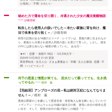
心地良い
不憫
かわいい
秘めた力で運命を切り開く、冷遇された少女の魔法覚醒物語
沙羅杏樹
転生したら使用人の扱いでした～冷たい家族に背を向け、魔
法で未来を切り拓く～
／
沙羅杏樹
前世の記憶がある16歳のエリーナ・レイヴンは、貴族の家に生まれなが
ら、家族から冷遇され使用人同然の扱いを受けて育った。しかし、彼女
の中には誰も知らない秘密が眠っていた。 ある日…
★41
恋愛
連載中
58話
123,536文字
2024年10月26日 21:00 更新
異世界転生
女主人公
ざまぁ要素あり
学園
主人公最強
恋愛
不
憫
ハッピーエンド
何千の悪意と憎悪が来ても、 泥水だって啜ってでも、生き残
梶村 薫
ってやるわ
【完結済】アンブローズの花～私は絶対王妃になんてなりま
せん！～
／
梶村 薫
悪徳公爵家のご令嬢として悪逆非道・傍若無人な振る舞いをしていたヴ
ィヴィアン・クロムウェルは16歳の誕生日の夜、唐突に自分の前世を思
い出す。そして、前世の自分の逃げ場がこの物語『リ…