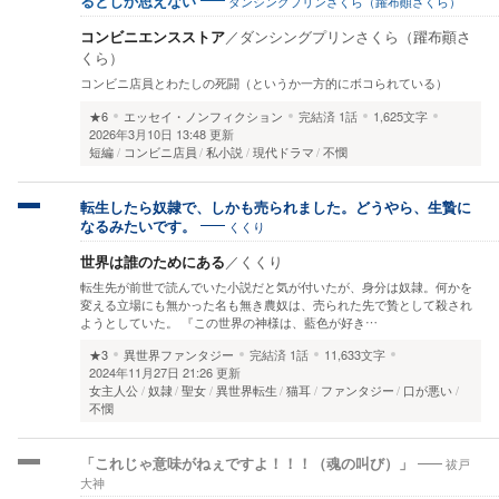
ダンシングプリンさくら（躍布顚さくら）
るとしか思えない
コンビニエンスストア
／
ダンシングプリンさくら（躍布顚さ
くら）
コンビニ店員とわたしの死闘（というか一方的にボコられている）
★6
エッセイ・ノンフィクション
完結済
1話
1,625文字
2026年3月10日 13:48 更新
短編
コンビニ店員
私小説
現代ドラマ
不憫
転生したら奴隷で、しかも売られました。どうやら、生贄に
くくり
なるみたいです。
世界は誰のためにある
／
くくり
転生先が前世で読んでいた小説だと気が付いたが、身分は奴隷。何かを
変える立場にも無かった名も無き農奴は、売られた先で贄として殺され
ようとしていた。 『この世界の神様は、藍色が好き…
★3
異世界ファンタジー
完結済
1話
11,633文字
2024年11月27日 21:26 更新
女主人公
奴隷
聖女
異世界転生
猫耳
ファンタジー
口が悪い
不憫
祓戸
「これじゃ意味がねぇですよ！！！（魂の叫び）」
大神