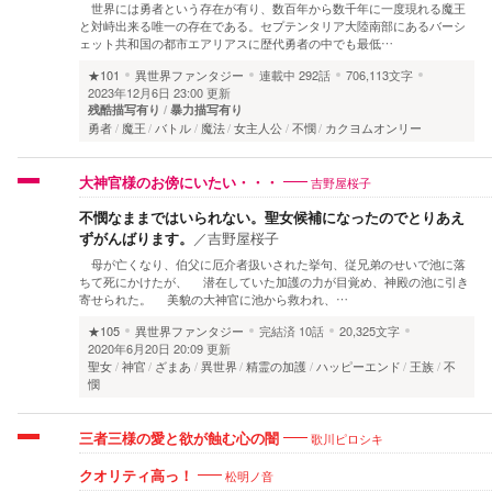
世界には勇者という存在が有り、数百年から数千年に一度現れる魔王
と対峙出来る唯一の存在である。セプテンタリア大陸南部にあるバーシ
ェット共和国の都市エアリアスに歴代勇者の中でも最低…
★101
異世界ファンタジー
連載中
292話
706,113文字
2023年12月6日 23:00 更新
残酷描写有り
暴力描写有り
勇者
魔王
バトル
魔法
女主人公
不憫
カクヨムオンリー
吉野屋桜子
大神官様のお傍にいたい・・・
不憫なままではいられない。聖女候補になったのでとりあえ
ずがんばります。
／
吉野屋桜子
母が亡くなり、伯父に厄介者扱いされた挙句、従兄弟のせいで池に落
ちて死にかけたが、 潜在していた加護の力が目覚め、神殿の池に引き
寄せられた。 美貌の大神官に池から救われ、…
★105
異世界ファンタジー
完結済
10話
20,325文字
2020年6月20日 20:09 更新
聖女
神官
ざまあ
異世界
精霊の加護
ハッピーエンド
王族
不
憫
歌川ピロシキ
三者三様の愛と欲が蝕む心の闇
松明ノ音
クオリティ高っ！