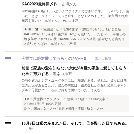
KAC2023最終回〆作
／
古博かん
2023年度KAC祭り、いよいよファイナルでございます。 「いいわけ」 言
いたことは、タイトルに丸っと余すことなく込めました。 第六回で終始
無言を貫いた、本間くん。 そのまま黙…
★16
SF
完結済
1話
3,391文字
2023年3月16日 12:12 更新
KAC20237
いいわけ
第六回KACから続いた……だと!?
一年越しの
焼き鳥オフ会のその後
iIwake KKNシステム搭載
誰がなんと言おう
とSF
がんばれ、本間くん。
不憫
黒ネコ抹茶
今世では絶対愛してもらうのだから‼︎
前世で家族の愛を知らない少女が今世の家族に愛してもらう
ために努力する
／
黒ネコ抹茶
公爵令嬢のルシア・ユーグラスには、秘密がある。それは、彼女には前
世の記憶があることだ。彼女の前世は、親の会社が倒産し父親はギャン
ブル、母親はパートを掛け持ちで働いていた。そんな2…
★8
異世界ファンタジー
連載中
11話
11,062文字
2025年4月9日 10:38 更新
冷たい家族
女主人公
異世界転生
不憫
幼女主人公
10月9日は私の産まれた日。そして、母を殺した日でもある。
弥生