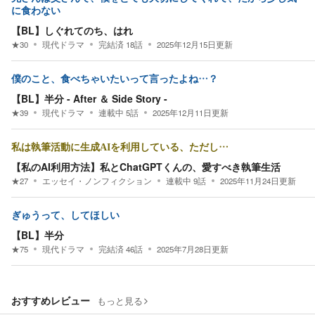
に食わない
【BL】しぐれてのち、はれ
★
30
現代ドラマ
完結済
18
話
2025年12月15日
更新
僕のこと、食べちゃいたいって言ったよね…？
【BL】半分 - After ＆ Side Story -
★
39
現代ドラマ
連載中
5
話
2025年12月11日
更新
私は執筆活動に生成AIを利用している、ただし…
【私のAI利用方法】私とChatGPTくんの、愛すべき執筆生活
★
27
エッセイ・ノンフィクション
連載中
9
話
2025年11月24日
更新
ぎゅうって、してほしい
【BL】半分
★
75
現代ドラマ
完結済
46
話
2025年7月28日
更新
おすすめレビュー
もっと見る