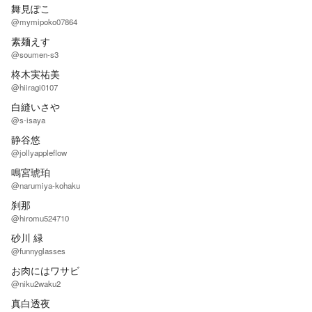
舞見ぽこ
@mymipoko07864
素麺えす
@soumen-s3
柊木実祐美
@hiiragi0107
白縫いさや
@s-isaya
静谷悠
@jollyappleflow
鳴宮琥珀
@narumiya-kohaku
刹那
@hiromu524710
砂川 緑
@funnyglasses
お肉にはワサビ
@niku2waku2
真白透夜