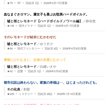
★
78
SF
完結済
1
話
2026年4月17日
更新
血なまぐさロマン。腐女子も喜ぶお耽美ハードボイルド。
嘘と桜とレモネード【ハードボイルドノワール編】
／
静谷悠
★
146
現代ドラマ
完結済
1
話
2026年4月17日
更新
そのレモネードが結末にむかわせた
嘘と桜とレモネード
／
ゆうすけ
★
66
現代ファンタジー
完結済
4
話
2026年4月30日
更新
筆致にひたむきに、企画の本質にむかって
嘘と桜とレモネード
／
白縫いさや
★
42
恋愛
完結済
1
話
2026年5月6日
更新
都市伝説は終わらない。家族の幸福は…、はじまったけれども。
Ｒの化身
／
刹那
★
229
ミステリー
完結済
28
話
2026年1月14日
更新