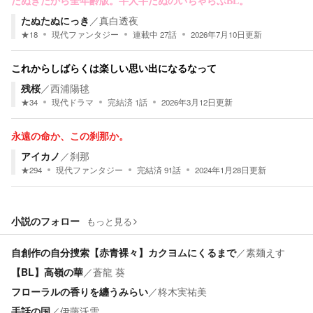
たぬきだから全年齢版。半人半たぬのいちゃらぶBL。
たぬたぬにっき
／
真白透夜
★
18
現代ファンタジー
連載中
27
話
2026年7月10日
更新
これからしばらくは楽しい思い出になるなって
残桜
／
西浦陽毬
★
34
現代ドラマ
完結済
1
話
2026年3月12日
更新
永遠の命か、この刹那か。
アイカノ
／
刹那
★
294
現代ファンタジー
完結済
91
話
2024年1月28日
更新
小説のフォロー
もっと見る
自創作の自分捜索【赤青裸々】カクヨムにくるまで
／
素麺えす
【BL】高嶺の華
／
蒼龍 葵
フローラルの香りを纏うみらい
／
柊木実祐美
手話の国
／
伊藤沃雪