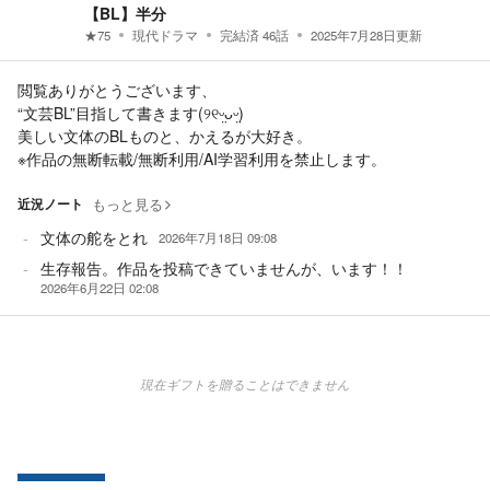
【BL】半分
★
75
現代ドラマ
完結済
46
話
2025年7月28日
更新
閲覧ありがとうございます、
“文芸BL”目指して書きます(୨୧ᵕ̤ᴗᵕ̤)
美しい文体のBLものと、かえるが大好き。
※作品の無断転載/無断利用/AI学習利用を禁止します。
近況ノート
もっと見る
文体の舵をとれ
2026年7月18日 09:08
生存報告。作品を投稿できていませんが、います！！
2026年6月22日 02:08
現在ギフトを贈ることはできません