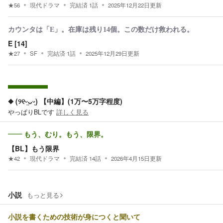
★
56
現代ドラマ
完結済
1
話
2025年12月22日
更新
カウンタは「E」。在庫は残り14個。この数だけ救われる。
E [14]
★
27
SF
完結済
1
話
2025年12月29日
更新
◆ (୨୧ᵕ̤ᴗᵕ̤) 【中編】(1万〜5万字程度)
やっぱりBLです
詳しく見る
—— もう、むり。もう、限界。
【BL】もう限界
★
42
現代ドラマ
完結済
14
話
2026年4月15日
更新
小説
もっと見る
小説を書くための技術が身につくと聞いて