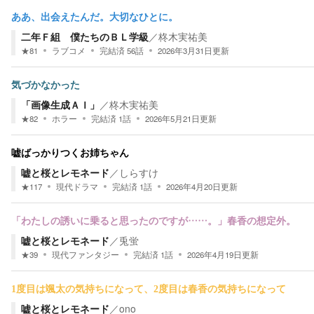
ああ、出会えたんだ。大切なひとに。
二年Ｆ組 僕たちのＢＬ学級
／
柊木実祐美
★
81
ラブコメ
完結済
56
話
2026年3月31日
更新
気づかなかった
「画像生成ＡＩ」
／
柊木実祐美
★
82
ホラー
完結済
1
話
2026年5月21日
更新
嘘ばっかりつくお姉ちゃん
嘘と桜とレモネード
／
しらすけ
★
117
現代ドラマ
完結済
1
話
2026年4月20日
更新
「わたしの誘いに乗ると思ったのですが……。」春香の想定外。
嘘と桜とレモネード
／
兎蛍
★
39
現代ファンタジー
完結済
1
話
2026年4月19日
更新
1度目は颯太の気持ちになって、2度目は春香の気持ちになって
嘘と桜とレモネード
／
ono