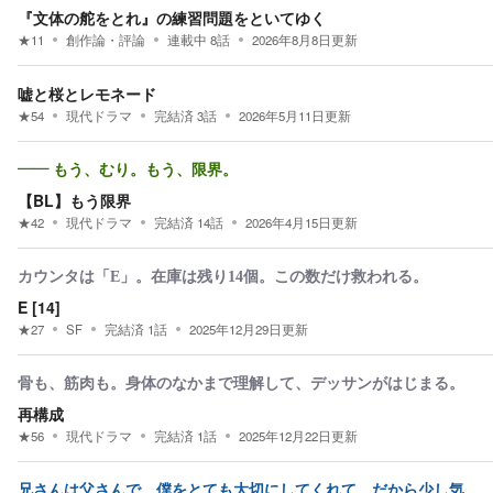
『文体の舵をとれ』の練習問題をといてゆく
★
11
創作論・評論
連載中
8
話
2026年8月8日
更新
嘘と桜とレモネード
★
54
現代ドラマ
完結済
3
話
2026年5月11日
更新
—— もう、むり。もう、限界。
【BL】もう限界
★
42
現代ドラマ
完結済
14
話
2026年4月15日
更新
カウンタは「E」。在庫は残り14個。この数だけ救われる。
E [14]
★
27
SF
完結済
1
話
2025年12月29日
更新
骨も、筋肉も。身体のなかまで理解して、デッサンがはじまる。
再構成
★
56
現代ドラマ
完結済
1
話
2025年12月22日
更新
兄さんは父さんで、僕をとても大切にしてくれて、だから少し気