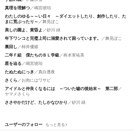
真理を理解つ
／
鳴宮琥珀
わたしのゆる～～い日々 ～ダイエットしたり、創作したり、た
まに荒ぶったり～
／
舞見ぽこ
美しの園よ、黄昏よ
／
砂川 緑
年下ワンコと完璧上司に溺愛されて困っています。
／
舞見ぽこ
裏回し
／
柿井優嬉
二年Ｆ組 僕たちのＢＬ学級
／
柊木実祐美
星を辿る
／
鳴宮琥珀
たぬたぬにっき
／
真白透夜
さくら
／
お肉にはワサビ
アイドルと仲良くなるには ～ついた嘘の後始末～ 第二部
／
ヤマメさくら
ささやかだけど、たしかなひかり
／
砂川 緑
ユーザーのフォロー
もっと見る