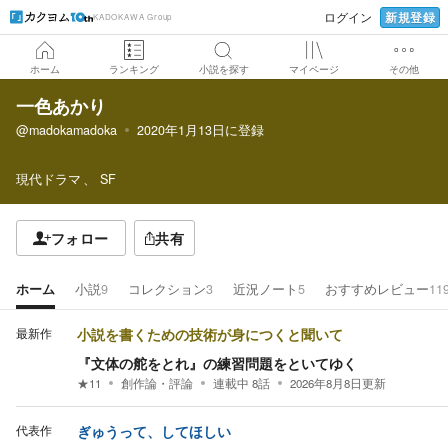
新規登録
ログイン
KADOKAWA Group
ホーム
ランキング
小説を探す
マイページ
その他
一色あかり
@madokamadoka
2020年1月13日
に登録
現代ドラマ
SF
フォロー
共有
ホーム
小説
9
コレクション
3
近況ノート
5
おすすめレビュー
11
最新作
小説を書くための技術が身につくと聞いて
『文体の舵をとれ』の練習問題をといてゆく
★
11
創作論・評論
連載中
8
話
2026年8月8日
更新
代表作
ぎゅうって、してほしい