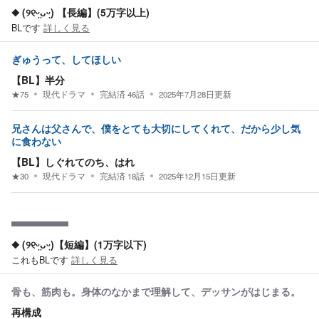
◆ (୨୧ᵕ̤ᴗᵕ̤) 【長編】(5万字以上)
BLです
詳しく見る
ぎゅうって、してほしい
【BL】半分
★
75
現代ドラマ
完結済
46
話
2025年7月28日
更新
兄さんは父さんで、僕をとても大切にしてくれて、だから少し気
に食わない
【BL】しぐれてのち、はれ
★
30
現代ドラマ
完結済
18
話
2025年12月15日
更新
◆ (୨୧ᵕ̤ᴗᵕ̤)【短編】(1万字以下)
これもBLです
詳しく見る
骨も、筋肉も。身体のなかまで理解して、デッサンがはじまる。
再構成