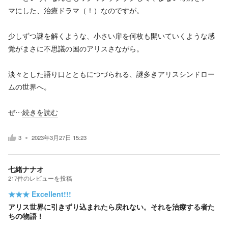
マにした、治療ドラマ（！）なのですが。
少しずつ謎を解くような、小さい扉を何枚も開いていくような感
覚がまさに不思議の国のアリスさながら。
淡々とした語り口とともにつづられる、謎多きアリスシンドロー
ムの世界へ。
ぜ…
続きを読む
3
2023年3月27日 15:23
七緒ナナオ
217
件の
レビューを投稿
★★★
Excellent!!!
アリス世界に引きずり込まれたら戻れない。それを治療する者た
ちの物語！