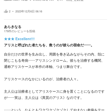
2
2023年12月6日 06:16
あらきなる
179
件の
レビューを投稿
★★★
Excellent!!!
アリスと呼ばれた者たちを、救うのが彼らの宿命だ——。
自分だけの世界を生み出し、周囲を巻き込みながらその内、殻に
閉じこもる奇病——アリスシンドローム。彼らを治療する機関、
通称アリスケースが本作の本軸、つまり舞台です。
アリスケースのなかにいるのが、治療者の人々。
主人公は治療者としてアリスケースに身を置くことになるのです
が——実は、主人公は《異質のアリス》なのです。
……という、なんともワクワクゾクゾクしてやまない奇病をテー