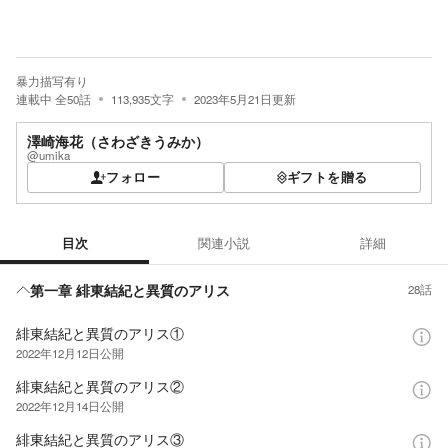
暴力描写有り
連載中
全
50
話
113,935
文字
2023年5月21日
更新
澤崎海花（さわざきうみか）
@umika
フォロー
ギフトを贈る
目次
関連小説
詳細
目次
第一章 緋東結紀と異質のアリス
28話
緋東結紀と異質のアリス①
2022年12月12日
公開
緋東結紀と異質のアリス②
2022年12月14日
公開
緋東結紀と異質のアリス③