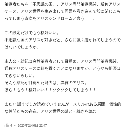
治療者たちを「不思議の国」、アリス専門治療機関、通称アリス
ケース、アリス世界を生み出して周囲を巻き込んで殻に閉じこも
ってしまう奇病をアリスシンドロームと言う——。
この設定だけでもう格好いい。
不思議な国のアリスが好きだと、さらに強く惹かれてしまうので
はないでしょうか。
主人公・結紀は突然治療者として目覚め、アリス専門治療機関、
通称アリスケースに籍を置くことになりますが、どうやら拒否は
できないらしい。
そんな結紀が目覚めた能力は、異質のアリス。
ほら！もう！格好いい！！ゾクゾクしてしまう！！
まだ11話までしか読めていませんが、スリルのある展開、個性的
な仲間たちの存在、アリス世界の謎と…
続きを読む
4
2023年2月6日 22:47