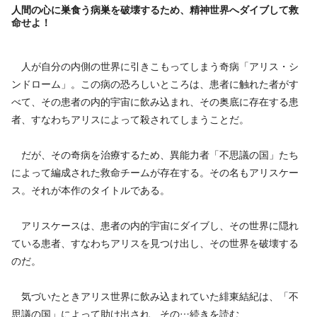
人間の心に巣食う病巣を破壊するため、精神世界へダイブして救
命せよ！
人が自分の内側の世界に引きこもってしまう奇病「アリス・シ
ンドローム」。この病の恐ろしいところは、患者に触れた者がす
べて、その患者の内的宇宙に飲み込まれ、その奥底に存在する患
者、すなわちアリスによって殺されてしまうことだ。
だが、その奇病を治療するため、異能力者「不思議の国」たち
によって編成された救命チームが存在する。その名もアリスケー
ス。それが本作のタイトルである。
アリスケースは、患者の内的宇宙にダイブし、その世界に隠れ
ている患者、すなわちアリスを見つけ出し、その世界を破壊する
のだ。
気づいたときアリス世界に飲み込まれていた緋東結紀は、「不
思議の国」によって助け出され、その…
続きを読む