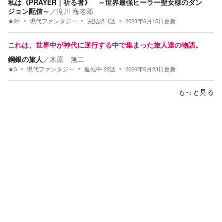
私は《PRAYER｜祈る者》 ～世界最強ヒーラー聖女様のダン
ジョン配信～
／
滝川 海老郎
★
24
現代ファンタジー
完結済
1
話
2023年6月15日
更新
これは、世界中が神代に逆行する中で集まった旅人達の物語。
鋼銀の旅人
／
木原 無二
★
3
現代ファンタジー
連載中
22
話
2026年6月23日
更新
もっと見る