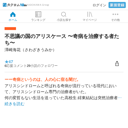
新規登録
ログイン
KADOKAWA Group
ホーム
ランキング
小説を探す
マイページ
その他
不思議の国のアリスケース 〜奇病を治療する者た
ち〜
澤崎海花（さわざきうみか）
★
47
6
応援コメント
29
小説のフォロワー
ーー奇病というのは、人の心に宿る闇だ。
アリスシンドロームと呼ばれる奇病が流行っている現代におい
て、アリスシンドローム専門の治療者がいた。
何の変哲もない生活を送っていた高校生·緋東結紀は突然治療者
…
続きを読む