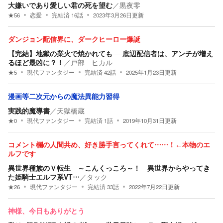
大嫌いであり愛しい君の死を望む
／
黒夜零
★
56
恋愛
完結済
16
話
2023年3月26日
更新
ダンジョン配信界に、ダークヒーロー爆誕
【完結】地獄の業火で焼かれても──底辺配信者は、アンチが増え
るほど最凶に？！
／
戸部 ヒカル
★
5
現代ファンタジー
完結済
42
話
2025年1月23日
更新
漫画等二次元からの魔法異能力習得
実践的魔導書
／
天獄橋蔵
★
0
現代ファンタジー
完結済
1
話
2019年10月31日
更新
コメント欄の人間共め、好き勝手言ってくれて……！←本物のエ
ルフです
異世界種族のＶ転生 ～こんくっころ～！ 異世界からやってき
た姫騎士エルフ系VT…
／
タック
★
26
現代ファンタジー
完結済
33
話
2022年7月22日
更新
神様、今日もありがとう