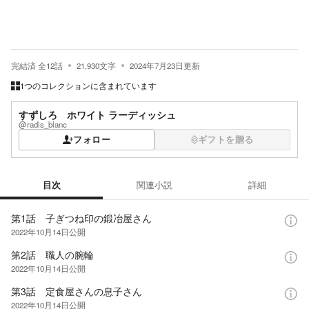
完結済
全
12
話
21,930
文字
2024年7月23日
更新
1つのコレクションに含まれています
すずしろ ホワイト ラーディッシュ
@radis_blanc
フォロー
ギフトを贈る
目次
関連小説
詳細
目次
第1話 子ぎつね印の鍛冶屋さん
2022年10月14日
公開
第2話 職人の腕輪
2022年10月14日
公開
第3話 定食屋さんの息子さん
2022年10月14日
公開