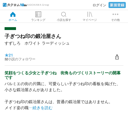
新規登録
ログイン
KADOKAWA Group
ホーム
ランキング
小説を探す
マイページ
その他
子ぎつね印の鍛冶屋さん
すずしろ ホワイト ラーディッシュ
★
21
32
小説のフォロワー
笑顔をつくる少女と子ぎつね 街角ものづくりストーリーの開幕
です
パルミエの街の片隅に、可愛らしい子ぎつね印の看板を掲げた、
小さな鍛冶屋さんがありました。
子ぎつね印の鍛冶屋さんは、普通の鍛冶屋ではありません。
メイド姿の職
…続きを読む