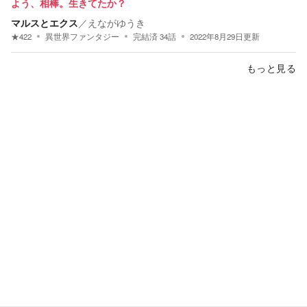
よう、相棒。生きてたか？
マルスとエクス
／
えながゆうき
★
422
異世界ファンタジー
完結済
34
話
2022年8月29日
更新
もっと見る