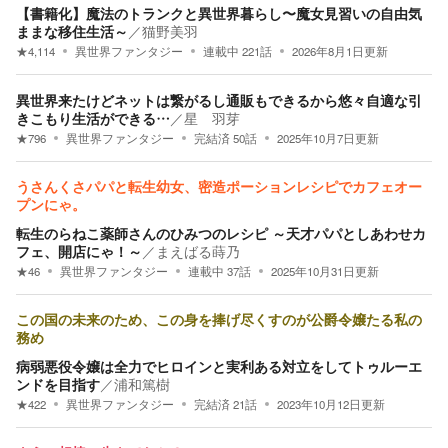
【書籍化】魔法のトランクと異世界暮らし〜魔女見習いの自由気
ままな移住生活～
／
猫野美羽
★
4,114
異世界ファンタジー
連載中
221
話
2026年8月1日
更新
異世界来たけどネットは繋がるし通販もできるから悠々自適な引
きこもり生活ができる…
／
星 羽芽
★
796
異世界ファンタジー
完結済
50
話
2025年10月7日
更新
うさんくさパパと転生幼女、密造ポーションレシピでカフェオー
プンにゃ。
転生のらねこ薬師さんのひみつのレシピ ～天才パパとしあわせカ
フェ、開店にゃ！～
／
まえばる蒔乃
★
46
異世界ファンタジー
連載中
37
話
2025年10月31日
更新
この国の未来のため、この身を捧げ尽くすのが公爵令嬢たる私の
務め
病弱悪役令嬢は全力でヒロインと実利ある対立をしてトゥルーエ
ンドを目指す
／
浦和篤樹
★
422
異世界ファンタジー
完結済
21
話
2023年10月12日
更新