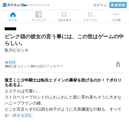
新規登録
ログイン
KADOKAWA Group
ホーム
ランキング
小説を探す
マイページ
その他
ピンク頭の彼女の言う事には、この世はゲームの中
らしい。
歌川ピロシキ
★
228
380
応援コメント
301
小説のフォロワー
貧乏くじ少年騎士は転生ヒドインの暴挙を防げるのか！？ポロリ
もあるよ。
エステルは可愛い。
ストロベリーブロンドのふわふわした髪に零れ落ちそうに大きな
ハニーブラウンの瞳。
どこか舌足らずの口調も幼子のように天真爛漫な行動も、すべて
が
…続きを読む