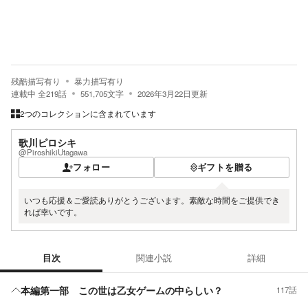
残酷描写有り
暴力描写有り
連載中
全
219
話
551,705
文字
2026年3月22日
更新
2つのコレクションに含まれています
歌川ピロシキ
@PiroshikiUtagawa
フォロー
ギフトを贈る
いつも応援＆ご愛読ありがとうございます。素敵な時間をご提供でき
れば幸いです。
目次
関連小説
詳細
目次
本編第一部 この世は乙女ゲームの中らしい？
117話