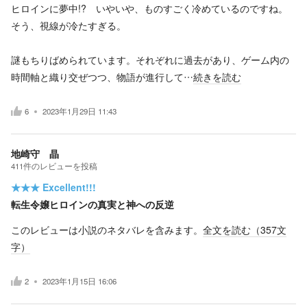
ヒロインに夢中!? いやいや、ものすごく冷めているのですね。
そう、視線が冷たすぎる。
謎もちりばめられています。それぞれに過去があり、ゲーム内の
時間軸と織り交ぜつつ、物語が進行して…
続きを読む
6
2023年1月29日 11:43
地崎守 晶
411
件の
レビューを投稿
★★★
Excellent!!!
転生令嬢ヒロインの真実と神への反逆
このレビューは小説のネタバレを含みます。
全文を読む（
357
文
字）
2
2023年1月15日 16:06