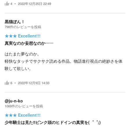
4
2022年12月25日 22:49
黒猫ぽん！
798
件の
レビューを投稿
★★★
Excellent!!!
真実なのか妄想なのか……
はたまた夢なのか。
軽快なタッチでサクサク読める作品。物語進行視点の絶妙さを体
験して欲しい。
6
2022年12月9日 14:33
@ju-n-ko
1069
件の
レビューを投稿
★★★
Excellent!!!
少年騎士は見た‼️ピンク頭のヒドインの真実を(゜゜;)