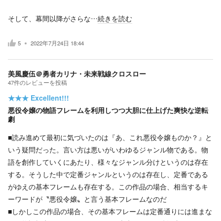
そして、幕間以降がさらな…
続きを読む
5
2022年7月24日 18:44
美風慶伍＠勇者カリナ・未来戦線クロスロー
47
件の
レビューを投稿
★★★
Excellent!!!
悪役令嬢の物語フレームを利用しつつ大胆に仕上げた爽快な逆転
劇
■読み進めて最初に気づいたのは『あ、これ悪役令嬢ものか？』と
いう疑問だった。言い方は悪いがいわゆるジャンル物である。物
語を創作していくにあたり、様々なジャンル分けというのは存在
する。そうした中で定番ジャンルというのは存在し、定番である
がゆえの基本フレームも存在する。この作品の場合、相当するキ
ーワードが〝悪役令嬢〟と言う基本フレームなのだ
■しかしこの作品の場合、その基本フレームは定番通りには進まな