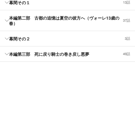
幕間その１
13話
本編第二部 古都の追憶は夏空の彼方へ（ヴォーレ13歳の
37話
春）
幕間その２
3話
本編第三部 死に戻り騎士の巻き戻し悪夢
49話