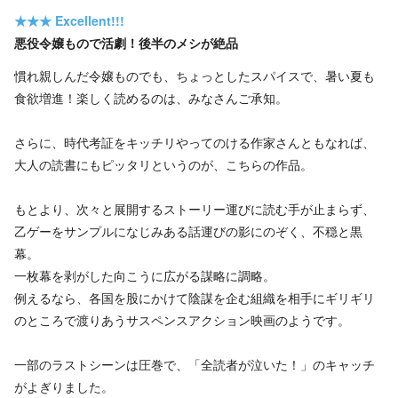
★★★
Excellent!!!
悪役令嬢もので活劇！後半のメシが絶品
慣れ親しんだ令嬢ものでも、ちょっとしたスパイスで、暑い夏も
食欲増進！楽しく読めるのは、みなさんご承知。
さらに、時代考証をキッチリやってのける作家さんともなれば、
大人の読書にもピッタリというのが、こちらの作品。
もとより、次々と展開するストーリー運びに読む手が止まらず、
乙ゲーをサンプルになじみある話運びの影にのぞく、不穏と黒
幕。
一枚幕を剥がした向こうに広がる謀略に調略。
例えるなら、各国を股にかけて陰謀を企む組織を相手にギリギリ
のところで渡りあうサスペンスアクション映画のようです。
一部のラストシーンは圧巻で、「全読者が泣いた！」のキャッチ
がよぎりました。