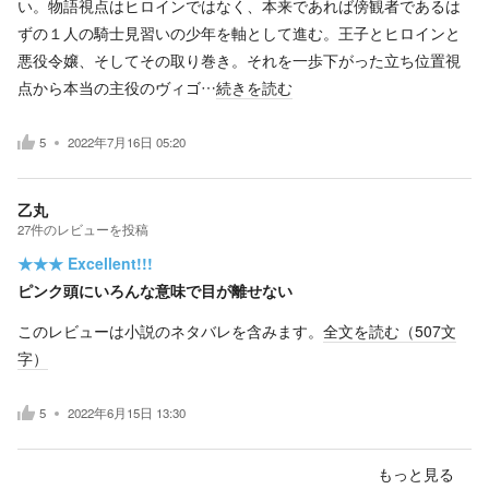
い。物語視点はヒロインではなく、本来であれば傍観者であるは
ずの１人の騎士見習いの少年を軸として進む。王子とヒロインと
悪役令嬢、そしてその取り巻き。それを一歩下がった立ち位置視
点から本当の主役のヴィゴ…
続きを読む
5
2022年7月16日 05:20
乙丸
27
件の
レビューを投稿
★★★
Excellent!!!
ピンク頭にいろんな意味で目が離せない
このレビューは小説のネタバレを含みます。
全文を読む（
507
文
字）
5
2022年6月15日 13:30
もっと見る