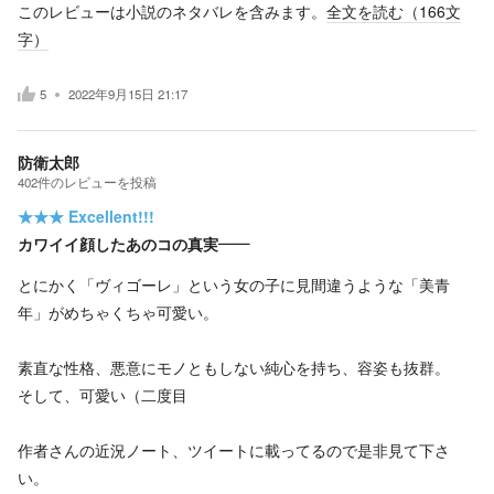
このレビューは小説のネタバレを含みます。
全文を読む（
166
文
字）
5
2022年9月15日 21:17
防衛太郎
402
件の
レビューを投稿
★★★
Excellent!!!
カワイイ顔したあのコの真実――
とにかく「ヴィゴーレ」という女の子に見間違うような「美青
年」がめちゃくちゃ可愛い。
素直な性格、悪意にモノともしない純心を持ち、容姿も抜群。
そして、可愛い（二度目
作者さんの近況ノート、ツイートに載ってるので是非見て下さ
い。