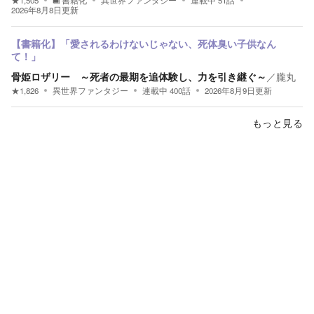
2026年8月8日
更新
【書籍化】「愛されるわけないじゃない、死体臭い子供なん
て！」
骨姫ロザリー ～死者の最期を追体験し、力を引き継ぐ～
／
朧丸
★
1,826
異世界ファンタジー
連載中
400
話
2026年8月9日
更新
もっと見る