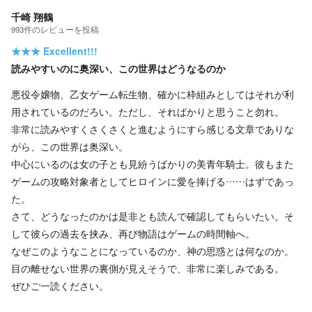
千崎 翔鶴
993
件の
レビューを投稿
★★★
Excellent!!!
読みやすいのに奥深い、この世界はどうなるのか
悪役令嬢物、乙女ゲーム転生物、確かに枠組みとしてはそれが利
用されているのだろい。ただし、そればかりと思うこと勿れ。
非常に読みやすくさくさくと進むようにすら感じる文章でありな
がら、この世界は奥深い。
中心にいるのは女の子とも見紛うばかりの美青年騎士。彼もまた
ゲームの攻略対象者としてヒロインに愛を捧げる……はずであっ
た。
さて、どうなったのかは是非とも読んで確認してもらいたい。そ
して彼らの過去を挟み、再び物語はゲームの時間軸へ。
なぜこのようなことになっているのか、神の思惑とは何なのか。
目の離せない世界の裏側が見えそうで、非常に楽しみである。
ぜひご一読ください。