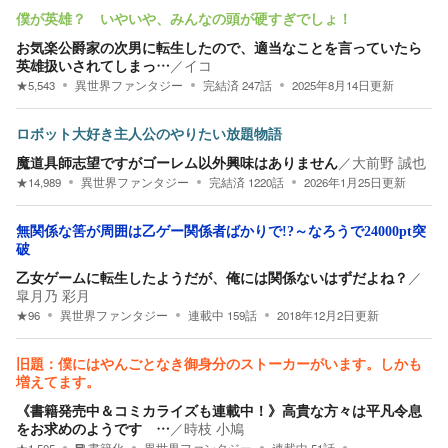
僕が英雄？ いやいや、みんなの頭が硬すぎでしょ！
お気楽公爵家の次男に転生したので、適当なことを言っていたら
英雄扱いされてしまっ…
／
イコ
★
5,543
異世界ファンタジー
完結済
247
話
2025年8月14日
更新
ロボット大好き主人公のやりたい放題物語
魔道具師志望ですがゴーレム以外興味はありません
／
大前野 誠也
★
14,989
異世界ファンタジー
完結済
1220
話
2026年1月25日
更新
無関係な筈が周囲は乙ゲー関係者ばかりで!?～なろうで24000pt突
破
乙女ゲームに転生したようだが、俺には関係ないはずだよね？
／
皐月乃 彩月
★
96
異世界ファンタジー
連載中
159
話
2018年12月2日
更新
旧題：僕にはやんごとなき御身分のストーカーがいます。しかも
増えてます。
《書籍発売中＆コミカライズも連載中！》高貴な方々は平凡令息
をお求めのようです …
／
時枝 小鳩
★
1,505
書籍化
異世界ファンタジー
連載中
51
話