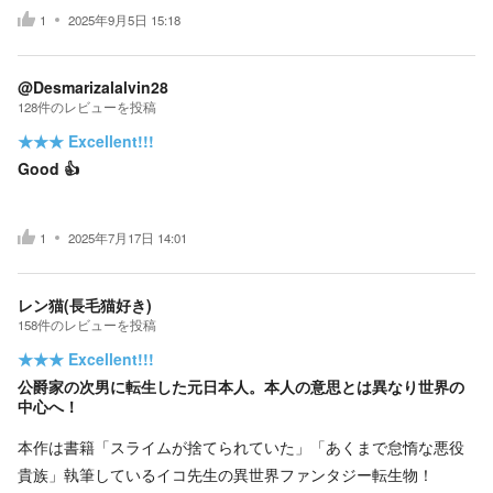
1
2025年9月5日 15:18
@Desmarizalalvin28
128
件の
レビューを投稿
★★★
Excellent!!!
Good 👍
1
2025年7月17日 14:01
レン猫(長毛猫好き)
158
件の
レビューを投稿
★★★
Excellent!!!
公爵家の次男に転生した元日本人。本人の意思とは異なり世界の
中心へ！
本作は書籍「スライムが捨てられていた」「あくまで怠惰な悪役
貴族」執筆しているイコ先生の異世界ファンタジー転生物！