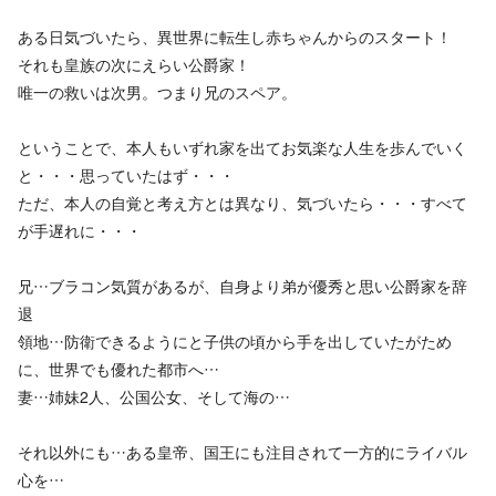
ある日気づいたら、異世界に転生し赤ちゃんからのスタート！
それも皇族の次にえらい公爵家！
唯一の救いは次男。つまり兄のスペア。
ということで、本人もいずれ家を出てお気楽な人生を歩んでいく
と・・・思っていたはず・・・
ただ、本人の自覚と考え方とは異なり、気づいたら・・・すべて
が手遅れに・・・
兄…ブラコン気質があるが、自身より弟が優秀と思い公爵家を辞
退
領地…防衛できるようにと子供の頃から手を出していたがため
に、世界でも優れた都市へ…
妻…姉妹2人、公国公女、そして海の…
それ以外にも…ある皇帝、国王にも注目されて一方的にライバル
心を…