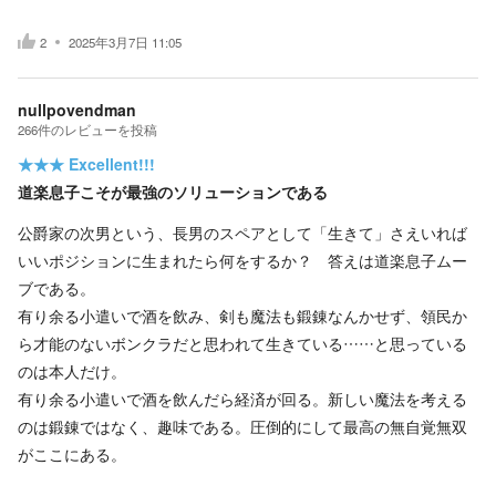
2
2025年3月7日 11:05
nullpovendman
266
件の
レビューを投稿
★★★
Excellent!!!
道楽息子こそが最強のソリューションである
公爵家の次男という、長男のスペアとして「生きて」さえいれば
いいポジションに生まれたら何をするか？ 答えは道楽息子ムー
ブである。
有り余る小遣いで酒を飲み、剣も魔法も鍛錬なんかせず、領民か
ら才能のないボンクラだと思われて生きている……と思っている
のは本人だけ。
有り余る小遣いで酒を飲んだら経済が回る。新しい魔法を考える
のは鍛錬ではなく、趣味である。圧倒的にして最高の無自覚無双
がここにある。