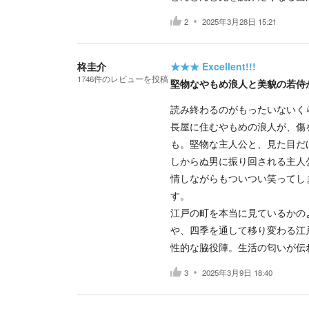
2
2025年3月28日 15:21
柊圭介
★★★
Excellent!!!
1746
件の
レビューを投稿
堅物なやもめ浪人と美貌の若侍
読み終わるのがもったいないく
長屋に住むやもめの浪人が、傷
も。堅物な主人公と、見た目だ
しからぬ男に振り回される主人
情しながらもついつい笑ってし
す。
江戸の町を本当に見ているかの
や、四季を通して移り変わる江
性的な脇役陣。生活の匂いが伝
3
2025年3月9日 18:40