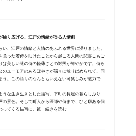
が繰り広げる、江戸の情緒が香る人情劇
らい、江戸の情緒と人情のあふれる世界に浸りました。
を負った若侍を助けたことから起こる人間の悲喜こもご
けは美しい謎の侍の軽薄さとの対照が鮮やかです。侍ら
公のユーモアのあるぼやきが端々に散りばめられて、同
まう。この語りのなんともいえない可笑しみが魅力で
ような生き生きとした描写。下町の長屋の暮らしぶり
戸の景色。そして町人から医師や侍まで、ひと癖ある個
わってくる描写に、彼…
続きを読む