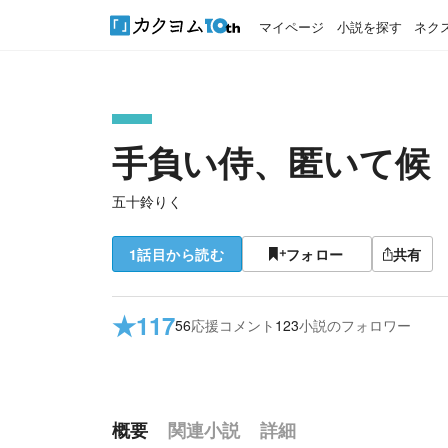
マイページ
小説を探す
ネク
手負い侍、匿いて候
五十鈴りく
1話目から読む
フォロー
共有
★
117
56
応援コメント
123
小説のフォロワー
概要
関連小説
詳細