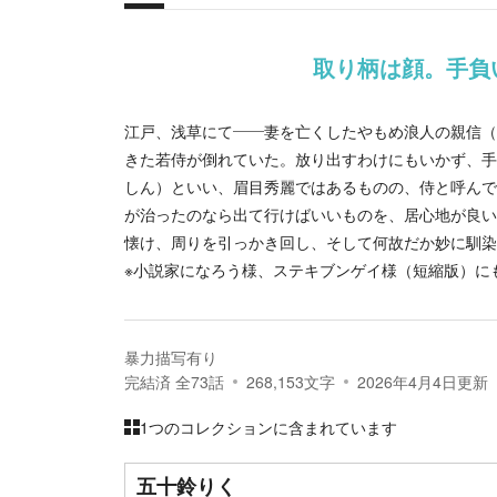
概要
取り柄は顔。手負
江戸、浅草にて――妻を亡くしたやもめ浪人の親信（
きた若侍が倒れていた。放り出すわけにもいかず、手
しん）といい、眉目秀麗ではあるものの、侍と呼んで
が治ったのなら出て行けばいいものを、居心地が良い
懐け、周りを引っかき回し、そして何故だか妙に馴染
※小説家になろう様、ステキブンゲイ様（短縮版）に
暴力描写有り
完結済
全
73
話
268,153
文字
2026年4月4日
更新
1つのコレクションに含まれています
五十鈴りく