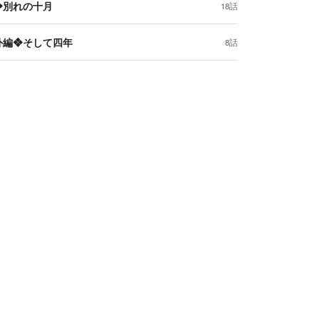
❖別れの十月
18話
外編❖そして四年
8話