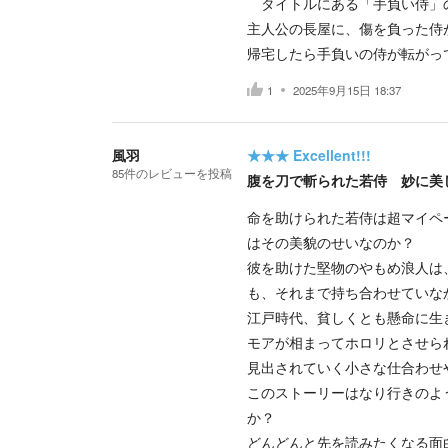
タイトルにある「手負い侍」の
主人公の長屋に、傷を負った侍
帰宅したら手負いの侍が転がっ
1
2025年9月15日 18:37
風羽
★★★
Excellent!!!
85
件の
レビューを投稿
腹を刀で斬られた若侍 妙に美
命を助けられた若侍は超マイペ
はその美貌のせいなのか？
彼を助けた堅物のやもめ浪人は
も、それまで持ち合わせていな
江戸時代、貧しくとも懸命に生
モアが相まってホロリとさせら
見出されていく小さな仕合わ
このストーリーはなり行きのよ
か？
どんどんと先を読みたくなる面