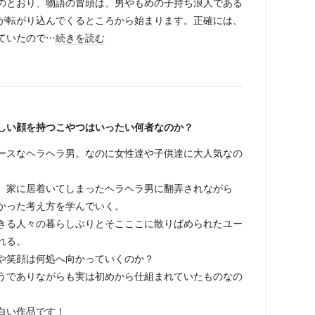
とおり、物語の冒頭は、男やもめの子持ち浪人である
が転がり込んでくるところから始まります。正確には、
ていたので…
続きを読む
しい顔を持つこやつはいったい何者なのか？
ースなヘラヘラ男。なのに女性達や子供達に大人気なの
、家に居着いてしまったヘラヘラ男に翻弄されながら
かった考え方を学んでいく。
きる人々の暮らしぶりとそこここに散りばめられたユー
れる。
せや笑顔は何処へ向かっていくのか？
うでありながらも実は初めから仕組まれていたものなの
白い作品です！