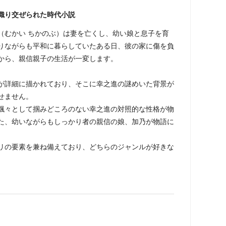
織り交ぜられた時代小説
むかい ちかのぶ）は妻を亡くし、幼い娘と息子を育
りながらも平和に暮らしていたある日、彼の家に傷を負
から、親信親子の生活が一変します。
詳細に描かれており、そこに幸之進の謎めいた背景が
せません。
々として掴みどころのない幸之進の対照的な性格が物
た、幼いながらもしっかり者の親信の娘、加乃が物語に
の要素を兼ね備えており、どちらのジャンルが好きな