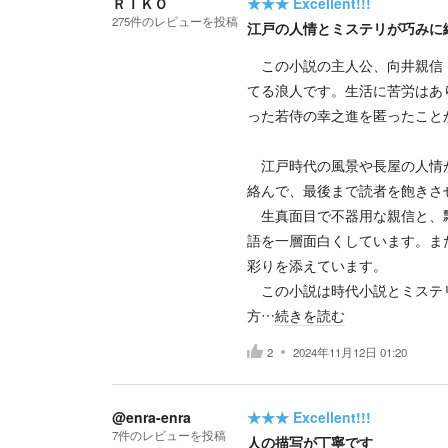
ＲＩＫＯ
★★★
Excellent!!!
275
件の
レビューを投稿
江戸の人情とミステリが巧みに
この小説の主人公、向井親信（
てる浪人です。生活に苦労はあ
った若侍の幸之進を匿ったこと
江戸時代の風景や長屋の人情が
絡んで、最後まで読者を飽きさ
生真面目で不器用な親信と、飄
語を一層面白くしています。ま
彩りを添えています。
この小説は時代小説とミステリ
方…
続きを読む
2
2024年11月12日 01:20
@enra-enra
★★★
Excellent!!!
7
件の
レビューを投稿
人の描写が丁寧です