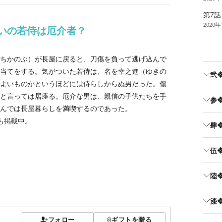
第7話
2020
いの若侍は厄介者？
ちかのぶ）が長屋に戻ると、刀傷を負って逃げ込んで
当てをする。気がついた若侍は、名を幸之進（ゆきの
弐
よいものかというほどには侍らしからぬ男だった。傷
と言っては居座る。厄介な男は、親信の子供たちを手
参
んでは長屋暮らしを満喫するのであった。
も掲載中。
肆
伍
陸
漆
フォロー
ギフトを贈る