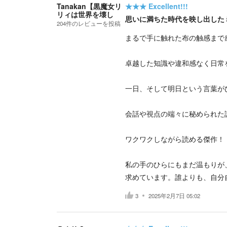
Tanakan【黒魔女リ
★★★
Excellent!!!
リィは世界を壊し
思いに満ちた時代を映し出した
204
件の
レビューを投稿
まるで手に触れた布の触感まで
卓越した知識や違和感なく日常
一日、そして明日という言葉が
会話や視点の端々に秘められた
ワクワクしながら読める傑作！
私の手のひらにもまだ温もりが
求めています。誰よりも、自分
3
2025年2月7日 05:02