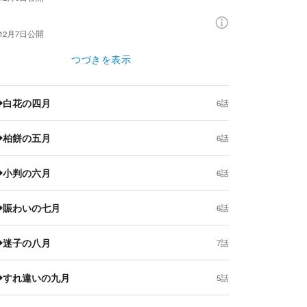
年12月7日
公開
つづきを表示
❖白花の四月
6話
❖柏餅の五月
6話
❖小判の六月
6話
❖賑わいの七月
6話
❖迷子の八月
7話
❖すれ違いの九月
5話