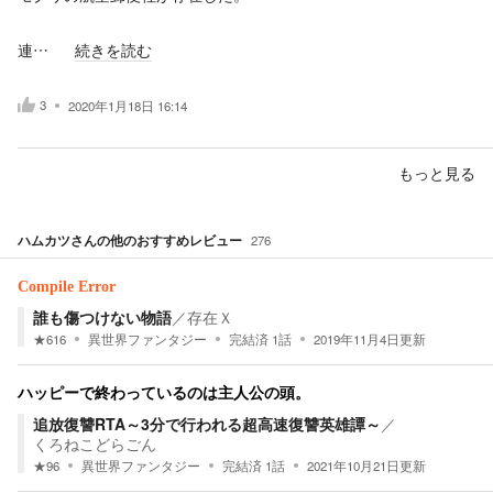
連…
続きを読む
3
2020年1月18日 16:14
もっと見る
ハムカツ
さんの他のおすすめレビュー
276
Compile Error
誰も傷つけない物語
／
存在Ｘ
★
616
異世界ファンタジー
完結済
1
話
2019年11月4日
更新
ハッピーで終わっているのは主人公の頭。
追放復讐RTA～3分で行われる超高速復讐英雄譚～
／
くろねこどらごん
★
96
異世界ファンタジー
完結済
1
話
2021年10月21日
更新