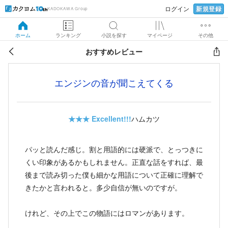
新規登録
ログイン
KADOKAWA Group
ホーム
ランキング
小説を探す
マイページ
その他
おすすめレビュー
エンジンの音が聞こえてくる
★★★
Excellent!!!
ハムカツ
パッと読んだ感じ。割と用語的には硬派で、とっつきに
くい印象があるかもしれません。正直な話をすれば、最
後まで読み切った僕も細かな用語について正確に理解で
きたかと言われると。多少自信が無いのですが。
けれど、その上でこの物語にはロマンがあります。