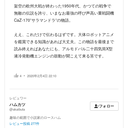
架空の欧州大戦が終わった1950年代、かつての戦争で
無敵の伝説を誇り、いまなお最強の呼び声高い重戦闘機
CaZ-170”サラマンドラ”の物語。
ええ、これだけで伝わるはずです。大体ロボットアニメ
を鑑賞できる知識があれば大丈夫。この物語を最後まで
読み終えればあなたにも、アルモドバル二十四気筒X型
液冷発動機エンジンの鼓動が聞こえて来る筈です。
4
2020年2月4日 22:10
レビュワー
ハムカツ
フォロー
@akaibuta
趣味の範囲で小説家のロースハム
レビュー投稿
277
件