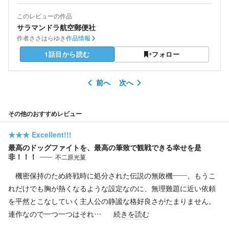
このレビューの作品
サラマンドラ航空郵便社
作者
ささはらゆき
作品情報
1話目から読む
フォロー
前へ
次へ
その他のおすすめレビュー
★★★
Excellent!!!
最高のドッグファイトを、最高の筆致で観戦できる幸せを是
非！！！
不二原光菓
機密保持のため終戦時に処分された伝説の無敗機――、もうこ
れだけでも胸が熱くなるような設定なのに、無理難題に近い依頼
を平然とこなしていく主人公の静謐な格好良さがたまりません。
連作なので一つ一つはそれ…
続きを読む