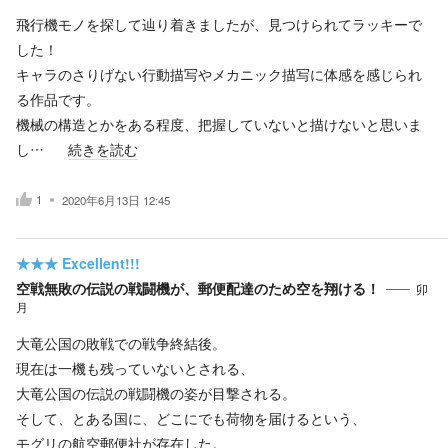
飛行機モノを探して辿り着きましたが、見つけられてラッキーで
した！
キャラのさりげない行動描写やメカニック描写に体感を感じられ
る作品です。
機械の構造とかをある程度、把握していないと描けないと思いま
し…
続きを読む
1
2020年6月13日 12:45
★★★
Excellent!!!
空戦無敗の伝説の戦闘機が、郵便配達のため空を翔ける！
卯
月
大竜公国の敗戦での戦争終結後。
現在は一機も残っていないとされる、
大竜公国の伝説の戦闘機の姿が目撃される。
そして、とある国に、どこにでも荷物を届けるという、
モグリの航空郵便社が存在した。