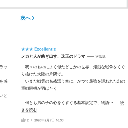
次へ
★★★
Excellent!!!
メカと人が紡ぎ出す、珠玉のドラマ
冴吹稔
ラッ
我々のものによく似たどこかの世界、熾烈な戦争をくぐ
り抜けた大陸の片隅で。
を感
いまだ戦雲の名残漂う空に、かつて最強を謳われた幻の
重戦闘機が羽ばたく――
いと
何とも男の子の心をくすぐる基本設定で、物語…
続
きを読む
2
2020年2月7日 16:33