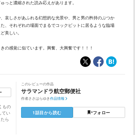
ぎゅっと濃縮された読み応えがあります。
、哀しさがあふれる幻想的な光景や、男と男の矜持のぶつか
また、それぞれの場面でまるでコックピットに居るような臨場
ほど美しい。
きの感覚に似ています。興奮、大興奮です！！！
このレビューの作品
サラマンドラ航空郵便社
ー
作者
ささはらゆき
作品情報
くもの
1話目から読む
フォロー
してい
ったら