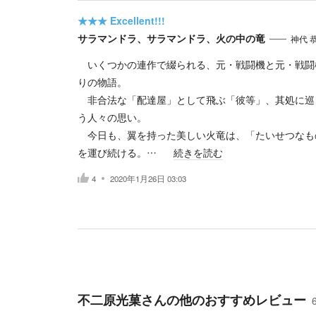
★★★
Excellent!!!
サラマンドラ、サラマンドラ、火の中の竜
神代 
いくつかの連作で綴られる、元・戦闘機と元・戦闘
りの物語。
非合法な「配達屋」として飛ぶ「彼等」、其処に巡
う人々の思い。
今日も、翼を持った美しい火竜は、「たいせつなも
を運び続ける。…
続きを読む
4
2020年1月26日 03:03
不二原光菓
さんの他のおすすめレビュー