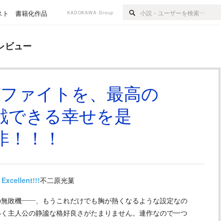
スト
書籍化作品
KADOKAWA Group
レビュー
グファイトを、最高の
戦できる幸せを是
非！！！
Excellent!!!
不二原光菓
無敗機――、もうこれだけでも胸が熱くなるような設定なの
いく主人公の静謐な格好良さがたまりません。連作なので一つ