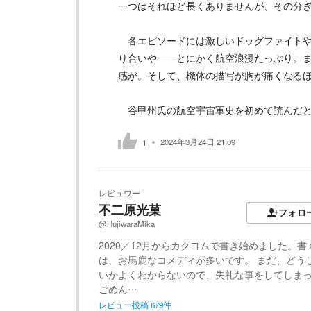
一つはそれほど長くありませんが、その分
各エピソードには激しいドッグファイトや
り合いや――とにかく航空浪漫たっぷり。
感が。そして、機体の描写が胸が痛くなる
谷甲州氏の航空宇宙軍史を初めて読んだと
2024年3月24日 21:09
1
レビュワー
不二原光菓
フォロ
@HujiwaraMika
2020／12月からカクヨムで書き始めました。書
は、お馬鹿なコメディが多いです。 まだ、どう
いかよくわからないので、失礼な事をしてしま
ごめん…
レビュー投稿
679
件