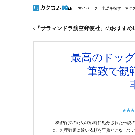
マイページ
小説を探す
ネク
『
サラマンドラ航空郵便社
』のおすすめレビュー
『
サラマンドラ航空郵便社
』のおすすめ
最高のドッ
筆致で観
★★★
機密保持のため終戦時に処分された伝説の
に、無理難題に近い依頼を平然とこなして