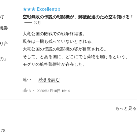
★★★
Excellent!!!
空戦無敗の伝説の戦闘機が、郵便配達のため空を翔ける！
恭子
卯月
機乗
大竜公国の敗戦での戦争終結後。
現在は一機も残っていないとされる、
り合
大竜公国の伝説の戦闘機の姿が目撃される。
そして、とある国に、どこにでも荷物を届けるという、
の」
モグリの航空郵便社が存在した。
連…
続きを読む
3
2020年1月18日 16:14
もっと見る
678