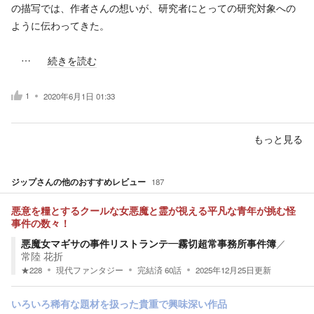
の描写では、作者さんの想いが、研究者にとっての研究対象への
ように伝わってきた。
…
続きを読む
1
2020年6月1日 01:33
もっと見る
ジップ
さんの他のおすすめレビュー
187
悪意を糧とするクールな女悪魔と霊が視える平凡な青年が挑む怪
事件の数々！
悪魔女マギサの事件リストランテ―霧切超常事務所事件簿
／
常陸 花折
★
228
現代ファンタジー
完結済
60
話
2025年12月25日
更新
いろいろ稀有な題材を扱った貴重で興味深い作品