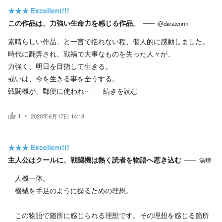
★★★
Excellent!!!
この作品は、力強い生命力を感じる作品。
@daratenrin
素晴らしい作品、と一言で括れない程、個人的に感動しました。
時代に翻弄され、戦禍で大事なものを失った人々が、
力強く、明日を目指して生きる。
或いは、今を生きる事を全うする。
戦闘機が、郵便に使われ…
続きを読む
1
2020年6月17日 14:18
★★★
Excellent!!!
主人公はクールに、戦闘機は熱く読者を物語へ惹き込む
湯煙
人機一体。
機械を手足のように操るための理想。
この物語で随所に感じられる理想です。その理想を感じる箇所