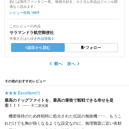
的には現代ファンタジー系。 映画大好き。カクヨム作品はジャンル関
係なく読みます。
レビュー投稿
188
件
このレビューの作品
サラマンドラ航空郵便社
作者
ささはらゆき
作品情報
1話目から読む
フォロー
前へ
次へ
その他のおすすめレビュー
★★★
Excellent!!!
最高のドッグファイトを、最高の筆致で観戦できる幸せを是
非！！！
不二原光菓
機密保持のため終戦時に処分された伝説の無敗機――、もうこ
れだけでも胸が熱くなるような設定なのに、無理難題に近い依頼